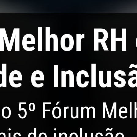
 Melhor RH
de e Inclus
o 5º Fórum Mel
is de inclusão.