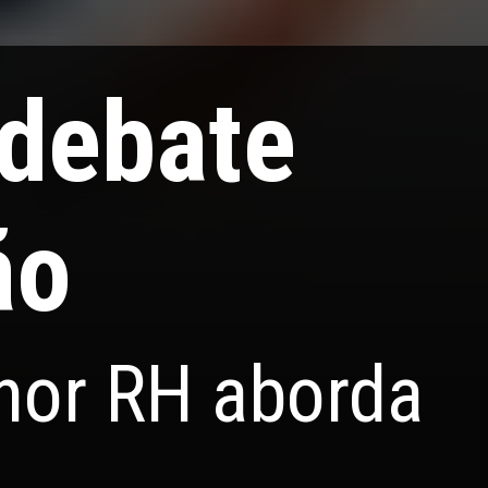
 debate
ão
hor RH aborda