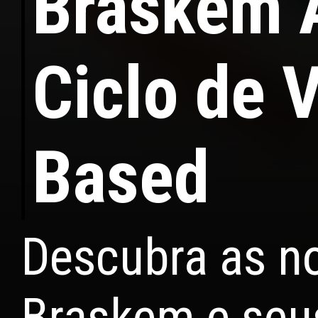
Braskem A
Ciclo de V
Based
Descubra as no
Braskem e seu