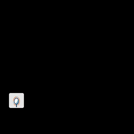
Contexto da Cantareira
A Cantareira é um dos principais
sistemas de abastecimento de água de
São Paulo. Sua situação é sempre
monitorada devido à importância para a
população.