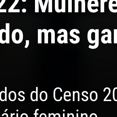
22: Mulher
udo, mas g
ados do Censo 2
ário feminino