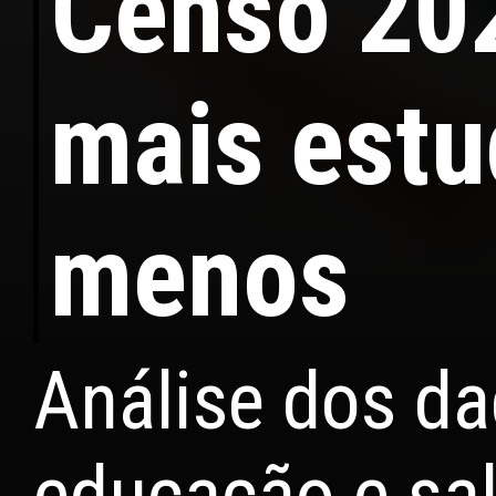
Censo 20
mais est
menos
Análise dos d
educação e sal