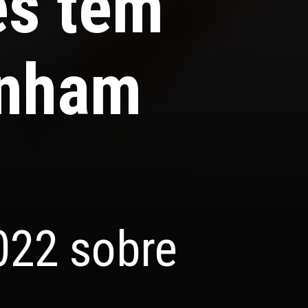
es têm
anham
022 sobre