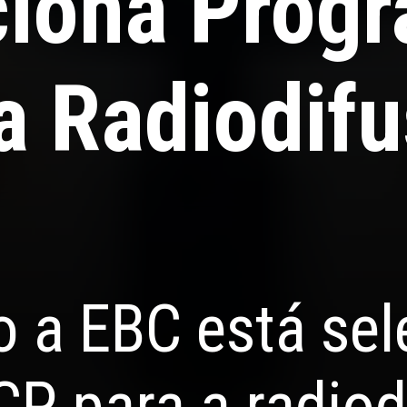
ciona Prog
a Radiodif
 a EBC está se
P para a radiod