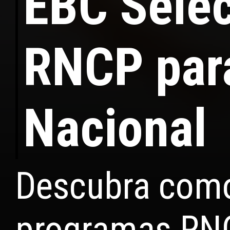
EBC Sele
RNCP par
Nacional
Descubra como
programas RNC