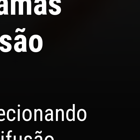
ramas
usão
lecionando
ifusão.