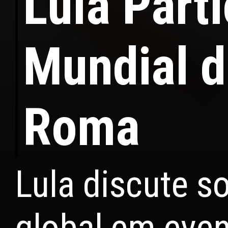
Lula Part
Mundial 
Roma
Lula discute s
global em even