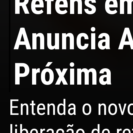
Reféns e
Anuncia A
Próxima
Entenda o nov
liberação de r