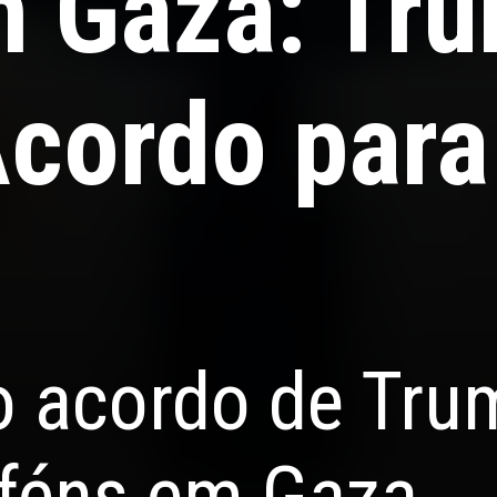
m Gaza: Tr
cordo para
o acordo de Tru
eféns em Gaza.