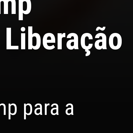
ump
 Liberação
mp para a