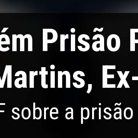
m Prisão P
 Martins, E
 sobre a prisão