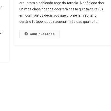
o
ergueram a cobiçada taça do torneio. A definição dos
De
es
Final
últimos classificados ocorrerá nesta quinta-feira (6),
Podem
em confrontos decisivos que prometem agitar o
Ser
cenário futebolístico nacional. Três das quatro […]
e
Só
De
rge
Continue Lendo
Campeões