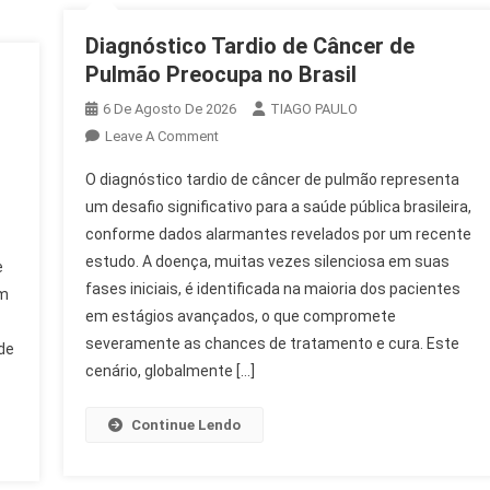
Diagnóstico Tardio de Câncer de
Pulmão Preocupa no Brasil
6 De Agosto De 2026
TIAGO PAULO
On
Leave A Comment
Diagnóstico
O diagnóstico tardio de câncer de pulmão representa
Tardio
um desafio significativo para a saúde pública brasileira,
De
conforme dados alarmantes revelados por um recente
Câncer
estudo. A doença, muitas vezes silenciosa em suas
De
e
Pulmão
fases iniciais, é identificada na maioria dos pacientes
em
Preocupa
em estágios avançados, o que compromete
No
severamente as chances de tratamento e cura. Este
de
Brasil
cenário, globalmente […]
Continue Lendo