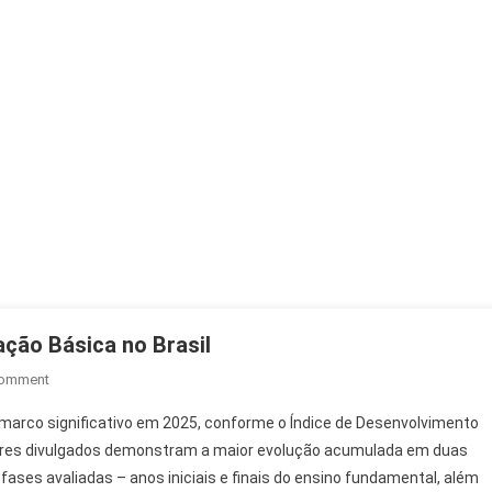
ação Básica no Brasil
On
Comment
Ideb
marco significativo em 2025, conforme o Índice de Desenvolvimento
2025:
dores divulgados demonstram a maior evolução acumulada em duas
Avanço
fases avaliadas – anos iniciais e finais do ensino fundamental, além
Histórico