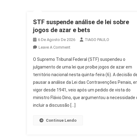
STF suspende análise de lei sobre
jogos de azar e bets
6 De Agosto De 2026
TIAGO PAULO
On
Leave A Comment
STF
O Supremo Tribunal Federal (STF) suspendeu o
Suspende
julgamento de uma lei que proíbe jogos de azar em
Análise
território nacional nesta quinta-feira (6). A decisão d
De
pausar a análise da Lei das Contravenções Penais, 
Lei
Sobre
vigor desde 1941, veio após um pedido de vista do
Jogos
ministro Flávio Dino, que argumentou a necessidade 
De
incluir a discussão […]
Azar
E
Continue Lendo
Bets