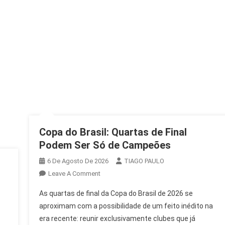
Copa do Brasil: Quartas de Final
Podem Ser Só de Campeões
6 De Agosto De 2026
TIAGO PAULO
On
Leave A Comment
Copa
As quartas de final da Copa do Brasil de 2026 se
Do
aproximam com a possibilidade de um feito inédito na
Brasil:
era recente: reunir exclusivamente clubes que já
Quartas