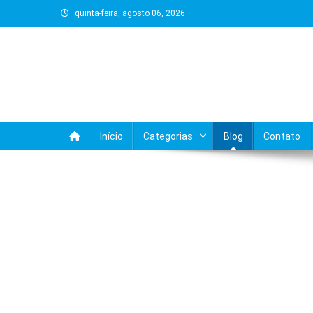
Skip
quinta-feira, agosto 06, 2026
to
content
Início
Categorias
Blog
Contato
BLOG