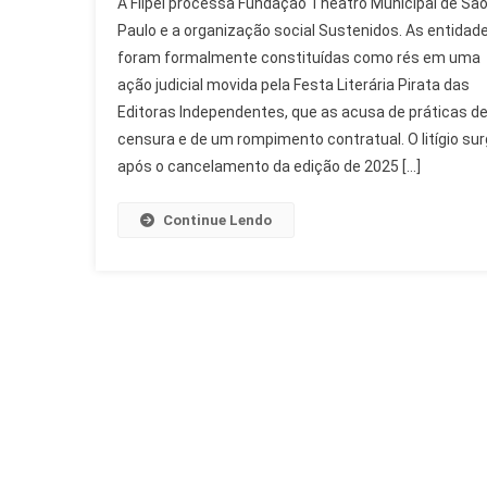
A Flipei processa Fundação Theatro Municipal de Sã
Processa
Paulo e a organização social Sustenidos. As entidad
Fundação
foram formalmente constituídas como rés em uma
Theatro
ação judicial movida pela Festa Literária Pirata das
Municipal
Por
Editoras Independentes, que as acusa de práticas d
Censura
censura e de um rompimento contratual. O litígio su
após o cancelamento da edição de 2025 […]
Continue Lendo