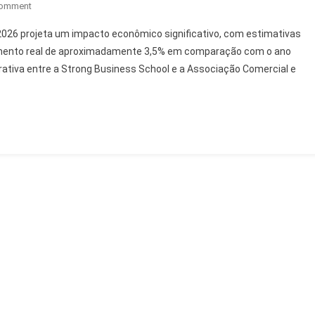
On
Comment
Grande
026 projeta um impacto econômico significativo, com estimativas
ABC:
cimento real de aproximadamente 3,5% em comparação com o ano
Movimentação
rativa entre a Strong Business School e a Associação Comercial e
De
R$
84,6
Milhões
No
Dia
Dos
Pais