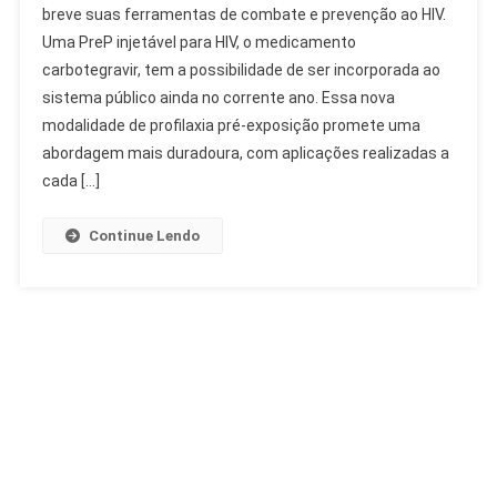
breve suas ferramentas de combate e prevenção ao HIV.
Para
Uma PreP injetável para HIV, o medicamento
HIV
carbotegravir, tem a possibilidade de ser incorporada ao
Pode
Chegar
sistema público ainda no corrente ano. Essa nova
Ao
modalidade de profilaxia pré-exposição promete uma
SUS
abordagem mais duradoura, com aplicações realizadas a
Em
cada […]
2026
Continue Lendo