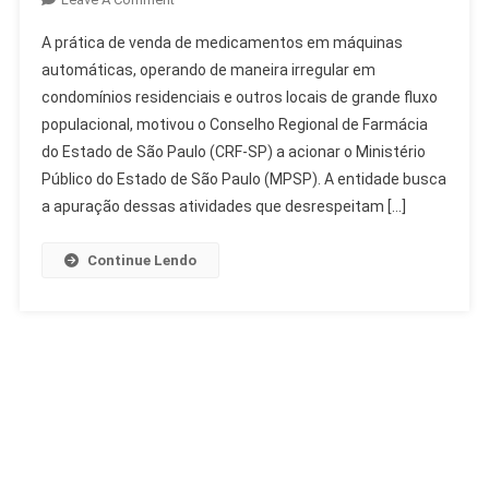
Venda
A prática de venda de medicamentos em máquinas
De
automáticas, operando de maneira irregular em
Medicamentos
condomínios residenciais e outros locais de grande fluxo
Em
populacional, motivou o Conselho Regional de Farmácia
Máquinas:
CRF-
do Estado de São Paulo (CRF-SP) a acionar o Ministério
SP
Público do Estado de São Paulo (MPSP). A entidade busca
Aciona
a apuração dessas atividades que desrespeitam […]
MPSP
Continue Lendo