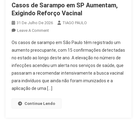
Casos de Sarampo em SP Aumentam,
Exigindo Reforço Vacinal
31 De Julho De 2026
TIAGO PAULO
On
Leave A Comment
Casos
Os casos de sarampo em São Paulo têm registrado um
De
aumento preocupante, com 15 confirmações detectadas
Sarampo
no estado ao longo deste ano. A elevação no número de
Em
infecções acendeu um alerta nos serviços de saúde, que
SP
Aumentam,
passaram a recomendar intensivamente a busca vacinal
Exigindo
para indivíduos que ainda não foram imunizados e a
Reforço
aplicação de uma […]
Vacinal
Continue Lendo