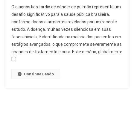
Diagnóstico
O diagnóstico tardio de câncer de pulmão representa um
Tardio
desafio significativo para a saúde pública brasileira,
De
conforme dados alarmantes revelados por um recente
Câncer
estudo. A doença, muitas vezes silenciosa em suas
De
Pulmão
fases iniciais, é identificada na maioria dos pacientes em
Preocupa
estágios avançados, o que compromete severamente as
No
chances de tratamento e cura. Este cenário, globalmente
Brasil
[…]
Continue Lendo