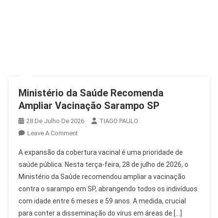
Ministério da Saúde Recomenda
Ampliar Vacinação Sarampo SP
28 De Julho De 2026
TIAGO PAULO
On
Leave A Comment
Ministério
A expansão da cobertura vacinal é uma prioridade de
Da
saúde pública. Nesta terça-feira, 28 de julho de 2026, o
Saúde
Ministério da Saúde recomendou ampliar a vacinação
Recomenda
contra o sarampo em SP, abrangendo todos os indivíduos
Ampliar
Vacinação
com idade entre 6 meses e 59 anos. A medida, crucial
Sarampo
para conter a disseminação do vírus em áreas de […]