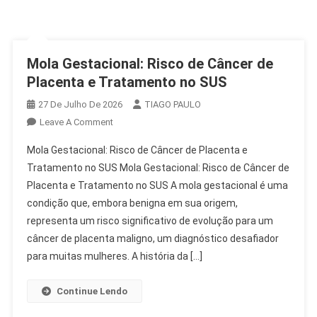
Mola Gestacional: Risco de Câncer de
Placenta e Tratamento no SUS
27 De Julho De 2026
TIAGO PAULO
On
Leave A Comment
Mola
Mola Gestacional: Risco de Câncer de Placenta e
Gestacional:
Tratamento no SUS Mola Gestacional: Risco de Câncer de
Risco
Placenta e Tratamento no SUS A mola gestacional é uma
De
condição que, embora benigna em sua origem,
Câncer
De
representa um risco significativo de evolução para um
Placenta
câncer de placenta maligno, um diagnóstico desafiador
E
para muitas mulheres. A história da […]
Tratamento
No
Continue Lendo
SUS