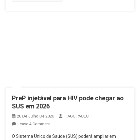
PreP injetável para HIV pode chegar ao
SUS em 2026
28 De Julho De 2026
TIAGO PAULO
On
Leave A Comment
PreP
O Sistema Único de Saúde (SUS) poderá ampliar em
Injetável