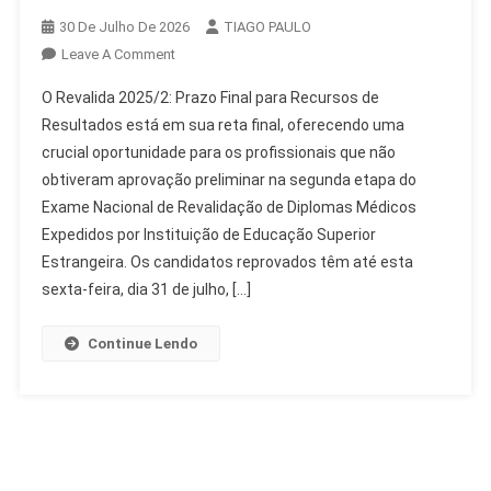
30 De Julho De 2026
TIAGO PAULO
On
Leave A Comment
Revalida
O Revalida 2025/2: Prazo Final para Recursos de
2025/2:
Resultados está em sua reta final, oferecendo uma
Prazo
crucial oportunidade para os profissionais que não
Final
obtiveram aprovação preliminar na segunda etapa do
Para
Recursos
Exame Nacional de Revalidação de Diplomas Médicos
De
Expedidos por Instituição de Educação Superior
Resultados
Estrangeira. Os candidatos reprovados têm até esta
sexta-feira, dia 31 de julho, […]
Continue Lendo