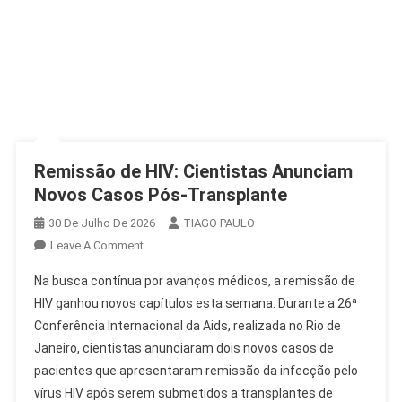
Remissão de HIV: Cientistas Anunciam
Novos Casos Pós-Transplante
30 De Julho De 2026
TIAGO PAULO
On
Leave A Comment
Remissão
Na busca contínua por avanços médicos, a remissão de
De
HIV ganhou novos capítulos esta semana. Durante a 26ª
HIV:
Conferência Internacional da Aids, realizada no Rio de
Cientistas
Janeiro, cientistas anunciaram dois novos casos de
Anunciam
Novos
pacientes que apresentaram remissão da infecção pelo
Casos
vírus HIV após serem submetidos a transplantes de