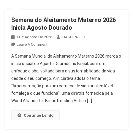
Semana do Aleitamento Materno 2026
Inicia Agosto Dourado
1 De Agosto De 2026
TIAGO PAULO
On
Leave A Comment
Semana
A Semana Mundial do Aleitamento Materno 2026 marca o
Do
início oficial do Agosto Dourado no Brasil, com um
Aleitamento
enfoque global voltado para a sustentabilidade da vida
Materno
desde o seu começo. A iniciativa adota o tema
2026
Inicia
“Amamentação para um começo de vida sustentável:
Agosto
fortaleça o que funciona”, uma diretriz fornecida pela
Dourado
World Alliance for Breastfeeding Action […]
Continue Lendo