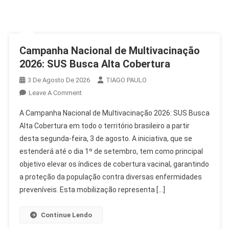
Campanha Nacional de Multivacinação
2026: SUS Busca Alta Cobertura
3 De Agosto De 2026
TIAGO PAULO
On
Leave A Comment
Campanha
A Campanha Nacional de Multivacinação 2026: SUS Busca
Nacional
Alta Cobertura em todo o território brasileiro a partir
De
desta segunda-feira, 3 de agosto. A iniciativa, que se
Multivacinação
estenderá até o dia 1º de setembro, tem como principal
2026:
SUS
objetivo elevar os índices de cobertura vacinal, garantindo
Busca
a proteção da população contra diversas enfermidades
Alta
preveníveis. Esta mobilização representa […]
Cobertura
Continue Lendo