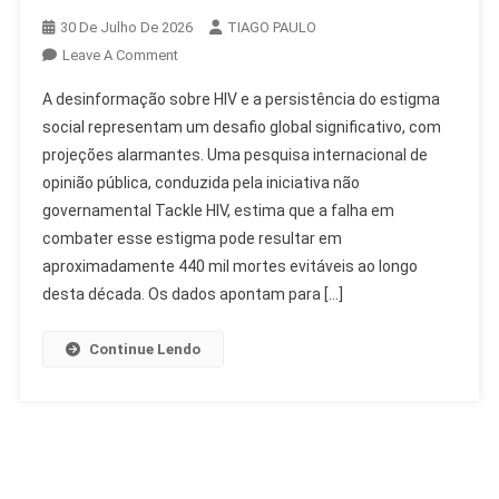
30 De Julho De 2026
TIAGO PAULO
On
Leave A Comment
Desinformação
A desinformação sobre HIV e a persistência do estigma
HIV:
social representam um desafio global significativo, com
Estigma
projeções alarmantes. Uma pesquisa internacional de
Social
opinião pública, conduzida pela iniciativa não
Aumenta
Mortes
governamental Tackle HIV, estima que a falha em
Evitáveis
combater esse estigma pode resultar em
aproximadamente 440 mil mortes evitáveis ao longo
desta década. Os dados apontam para […]
Continue Lendo