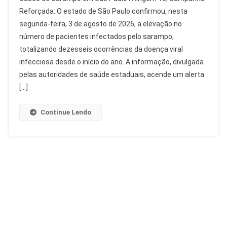
De
Reforçada: O estado de São Paulo confirmou, nesta
Sarampo
segunda-feira, 3 de agosto de 2026, a elevação no
Em
número de pacientes infectados pelo sarampo,
São
Paulo
totalizando dezesseis ocorrências da doença viral
Atingem
infecciosa desde o início do ano. A informação, divulgada
16;
pelas autoridades de saúde estaduais, acende um alerta
Campanha
[…]
Reforçada
Continue Lendo