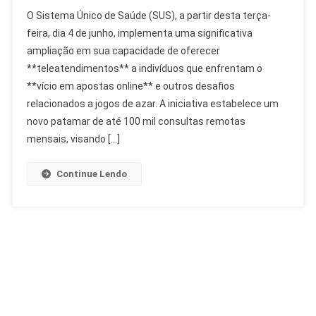
SUS
O Sistema Único de Saúde (SUS), a partir desta terça-
Amplia
feira, dia 4 de junho, implementa uma significativa
Teleatendimento
ampliação em sua capacidade de oferecer
Para
**teleatendimentos** a indivíduos que enfrentam o
Vício
Em
**vício em apostas online** e outros desafios
Apostas
relacionados a jogos de azar. A iniciativa estabelece um
Online
novo patamar de até 100 mil consultas remotas
mensais, visando […]
Continue Lendo