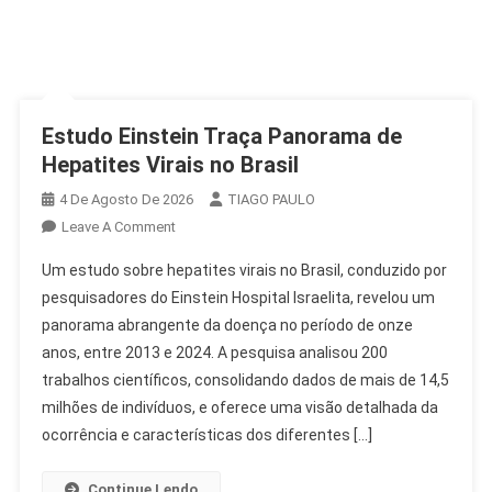
Estudo Einstein Traça Panorama de
Hepatites Virais no Brasil
4 De Agosto De 2026
TIAGO PAULO
On
Leave A Comment
Estudo
Um estudo sobre hepatites virais no Brasil, conduzido por
Einstein
pesquisadores do Einstein Hospital Israelita, revelou um
Traça
panorama abrangente da doença no período de onze
Panorama
anos, entre 2013 e 2024. A pesquisa analisou 200
De
Hepatites
trabalhos científicos, consolidando dados de mais de 14,5
Virais
milhões de indivíduos, e oferece uma visão detalhada da
No
ocorrência e características dos diferentes […]
Brasil
Continue Lendo