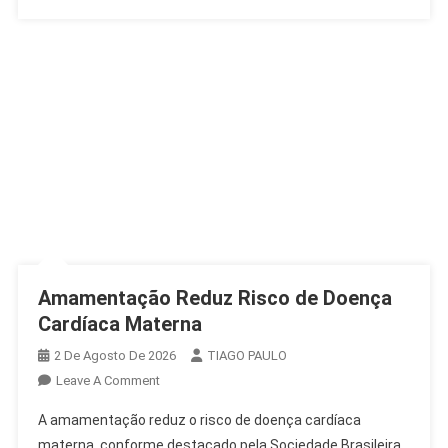
Amamentação Reduz Risco de Doença
Cardíaca Materna
2 De Agosto De 2026
TIAGO PAULO
On
Leave A Comment
Amamentação
A amamentação reduz o risco de doença cardíaca
Reduz
materna, conforme destacado pela Sociedade Brasileira