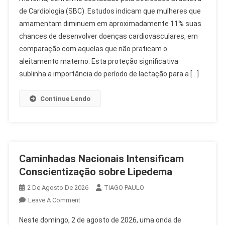
Risco
de Cardiologia (SBC). Estudos indicam que mulheres que
De
amamentam diminuem em aproximadamente 11% suas
Doença
Cardíaca
chances de desenvolver doenças cardiovasculares, em
Materna
comparação com aquelas que não praticam o
aleitamento materno. Esta proteção significativa
sublinha a importância do período de lactação para a […]
Continue Lendo
Caminhadas Nacionais Intensificam
Conscientização sobre Lipedema
2 De Agosto De 2026
TIAGO PAULO
On
Leave A Comment
Caminhadas
Neste domingo, 2 de agosto de 2026, uma onda de
Nacionais