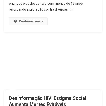
Para
crianças e adolescentes com menos de 15 anos,
Menores
reforçando a proteção contra diversas […]
De
15
Continue Lendo
Desinformação HIV: Estigma Social
Aumenta Mortes Evitáveis