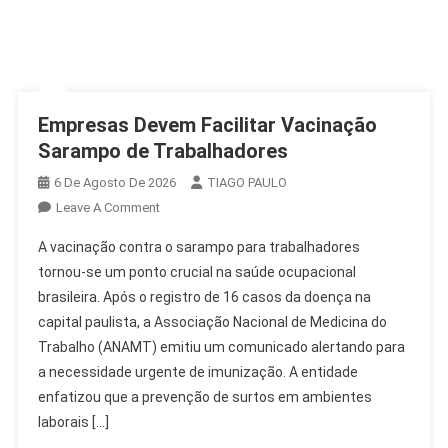
Empresas Devem Facilitar Vacinação
Sarampo de Trabalhadores
6 De Agosto De 2026
TIAGO PAULO
On
Leave A Comment
Empresas
A vacinação contra o sarampo para trabalhadores
Devem
tornou-se um ponto crucial na saúde ocupacional
Facilitar
brasileira. Após o registro de 16 casos da doença na
Vacinação
capital paulista, a Associação Nacional de Medicina do
Sarampo
De
Trabalho (ANAMT) emitiu um comunicado alertando para
Trabalhadores
a necessidade urgente de imunização. A entidade
enfatizou que a prevenção de surtos em ambientes
laborais […]