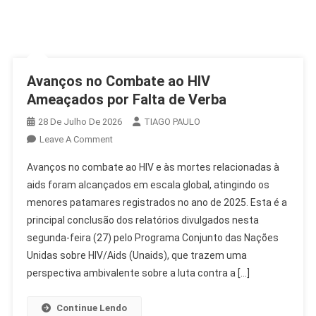
Avanços no Combate ao HIV
Ameaçados por Falta de Verba
28 De Julho De 2026
TIAGO PAULO
On
Leave A Comment
Avanços
Avanços no combate ao HIV e às mortes relacionadas à
No
aids foram alcançados em escala global, atingindo os
Combate
menores patamares registrados no ano de 2025. Esta é a
Ao
principal conclusão dos relatórios divulgados nesta
HIV
Ameaçados
segunda-feira (27) pelo Programa Conjunto das Nações
Por
Unidas sobre HIV/Aids (Unaids), que trazem uma
Falta
perspectiva ambivalente sobre a luta contra a […]
De
Verba
Continue Lendo