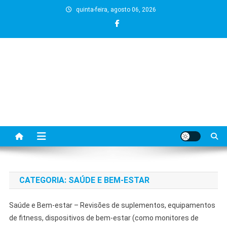
Skip
quinta-feira, agosto 06, 2026
to
content
CATEGORIA:
SAÚDE E BEM-ESTAR
Saúde e Bem-estar – Revisões de suplementos, equipamentos
de fitness, dispositivos de bem-estar (como monitores de