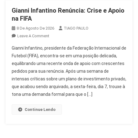
Gianni Infantino Renúncia: Crise e Apoio
na FIFA
8 De Agosto De 2026
TIAGO PAULO
On
Leave A Comment
Gianni
Gianni Infantino, presidente da Federação Internacional de
Infantino
Futebol (FIFA), encontra-se em uma posição delicada,
Renúncia:
equilibrando uma recente onda de apoio com crescentes
Crise
pedidos para sua renúncia. Após uma semana de
E
Apoio
intensas críticas sobre um plano de investimento privado,
Na
que acabou sendo arquivado, a sexta-feira, dia 7, trouxe à
FIFA
tona uma demanda formal para que o […]
Continue Lendo