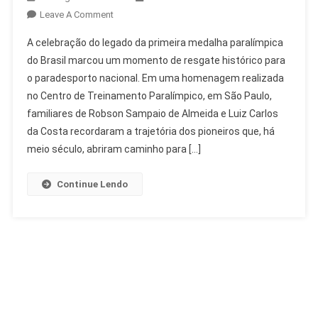
On
Leave A Comment
Legado
A celebração do legado da primeira medalha paralímpica
Da
do Brasil marcou um momento de resgate histórico para
Primeira
o paradesporto nacional. Em uma homenagem realizada
Medalha
no Centro de Treinamento Paralímpico, em São Paulo,
Paralímpica
Do
familiares de Robson Sampaio de Almeida e Luiz Carlos
Brasil
da Costa recordaram a trajetória dos pioneiros que, há
Celebrado
meio século, abriram caminho para […]
Continue Lendo