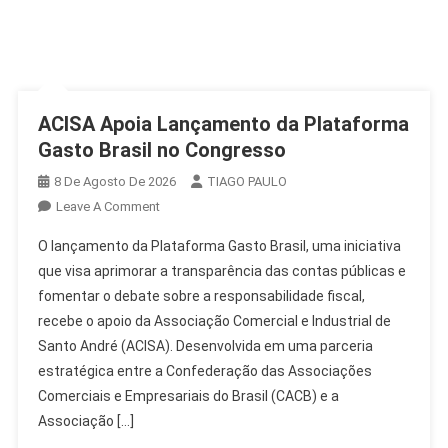
ACISA Apoia Lançamento da Plataforma
Gasto Brasil no Congresso
8 De Agosto De 2026
TIAGO PAULO
On
Leave A Comment
ACISA
O lançamento da Plataforma Gasto Brasil, uma iniciativa
Apoia
que visa aprimorar a transparência das contas públicas e
Lançamento
fomentar o debate sobre a responsabilidade fiscal,
Da
recebe o apoio da Associação Comercial e Industrial de
Plataforma
Gasto
Santo André (ACISA). Desenvolvida em uma parceria
Brasil
estratégica entre a Confederação das Associações
No
Comerciais e Empresariais do Brasil (CACB) e a
Congresso
Associação […]