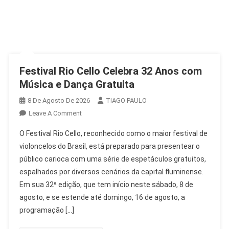
Festival Rio Cello Celebra 32 Anos com
Música e Dança Gratuita
8 De Agosto De 2026
TIAGO PAULO
On
Leave A Comment
Festival
O Festival Rio Cello, reconhecido como o maior festival de
Rio
violoncelos do Brasil, está preparado para presentear o
Cello
público carioca com uma série de espetáculos gratuitos,
Celebra
espalhados por diversos cenários da capital fluminense.
32
Anos
Em sua 32ª edição, que tem início neste sábado, 8 de
Com
agosto, e se estende até domingo, 16 de agosto, a
Música
programação […]
E