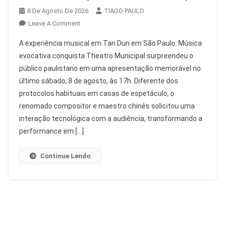
8 De Agosto De 2026
TIAGO PAULO
On
Leave A Comment
Tan
A experiência musical em Tan Dun em São Paulo: Música
Dun
evocativa conquista Theatro Municipal surpreendeu o
Em
público paulistano em uma apresentação memorável no
São
último sábado, 8 de agosto, às 17h. Diferente dos
Paulo:
Música
protocolos habituais em casas de espetáculo, o
Evocativa
renomado compositor e maestro chinês solicitou uma
Conquista
interação tecnológica com a audiência, transformando a
Theatro
performance em […]
Municipal
Continue Lendo