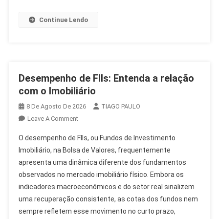
Continue Lendo
Desempenho de FIIs: Entenda a relação
com o Imobiliário
8 De Agosto De 2026
TIAGO PAULO
On
Leave A Comment
Desempenho
O desempenho de FIIs, ou Fundos de Investimento
De
Imobiliário, na Bolsa de Valores, frequentemente
FIIs:
apresenta uma dinâmica diferente dos fundamentos
Entenda
observados no mercado imobiliário físico. Embora os
A
Relação
indicadores macroeconômicos e do setor real sinalizem
Com
uma recuperação consistente, as cotas dos fundos nem
O
sempre refletem esse movimento no curto prazo,