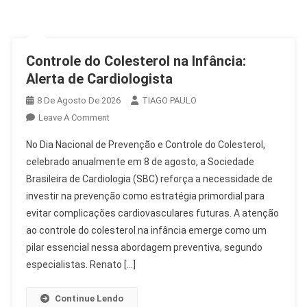
Controle do Colesterol na Infância:
Alerta de Cardiologista
8 De Agosto De 2026
TIAGO PAULO
On
Leave A Comment
Controle
No Dia Nacional de Prevenção e Controle do Colesterol,
Do
celebrado anualmente em 8 de agosto, a Sociedade
Colesterol
Brasileira de Cardiologia (SBC) reforça a necessidade de
Na
investir na prevenção como estratégia primordial para
Infância:
Alerta
evitar complicações cardiovasculares futuras. A atenção
De
ao controle do colesterol na infância emerge como um
Cardiologista
pilar essencial nessa abordagem preventiva, segundo
especialistas. Renato […]
Continue Lendo