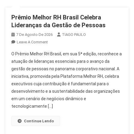
Prêmio Melhor RH Brasil Celebra
Lideranças da Gestão de Pessoas
7 De Agosto De 2026
TIAGO PAULO
On
Leave A Comment
Prêmio
O Prêmio Melhor RH Brasil, em sua 5ª edição, reconhece a
Melhor
atuação de lideranças essenciais para o avanço da
RH
gestão de pessoas no panorama corporativo nacional. A
Brasil
iniciativa, promovida pela Plataforma Melhor RH, celebra
Celebra
Lideranças
executivos cuja contribuição é fundamental para o
Da
desenvolvimento e a sustentabilidade das organizações
Gestão
em um cenário de negócios dinâmico e
De
tecnologicamente […]
Pessoas
Continue Lendo