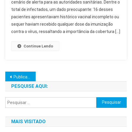
cenário de alerta para as autoridades sanitárias. Dentre o
Paulo:
total de infectados, um dado preocupante: 16 desses
23
Casos
pacientes apresentavam histórico vacinal incompleto ou
Confirmados
sequer haviam recebido qualquer dose da imunização
E
contra o vírus, ressaltando a importância da cobertura […]
Alerta
Vacinal
Continue Lendo
Navegação
Publicações mais antigas
por
PESQUISE AQUI:
posts
Pesquisar
por:
MAIS VISITADO