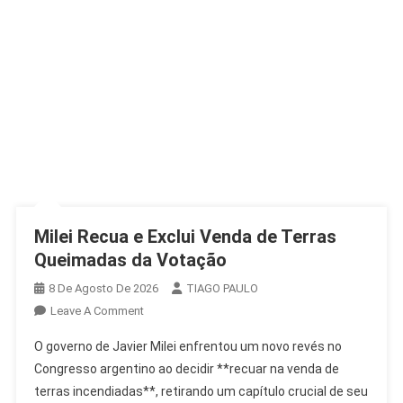
Milei Recua e Exclui Venda de Terras
Queimadas da Votação
8 De Agosto De 2026
TIAGO PAULO
On
Leave A Comment
Milei
O governo de Javier Milei enfrentou um novo revés no
Recua
Congresso argentino ao decidir **recuar na venda de
E
terras incendiadas**, retirando um capítulo crucial de seu
Exclui