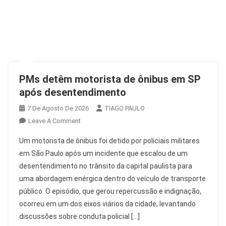
PMs detêm motorista de ônibus em SP
após desentendimento
7 De Agosto De 2026
TIAGO PAULO
On
Leave A Comment
PMs
Um motorista de ônibus foi detido por policiais militares
Detêm
em São Paulo após um incidente que escalou de um
Motorista
desentendimento no trânsito da capital paulista para
De
uma abordagem enérgica dentro do veículo de transporte
Ônibus
Em
público. O episódio, que gerou repercussão e indignação,
SP
ocorreu em um dos eixos viários da cidade, levantando
Após
discussões sobre conduta policial […]
Desentendimento