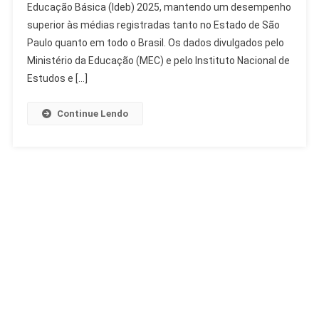
Educação Básica (Ideb) 2025, mantendo um desempenho
Ideb
superior às médias registradas tanto no Estado de São
2025
E
Paulo quanto em todo o Brasil. Os dados divulgados pelo
Supera
Ministério da Educação (MEC) e pelo Instituto Nacional de
Médias
Estudos e […]
De
SP
Continue Lendo
E
Brasil