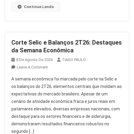
Continue Lendo
Corte Selic e Balanços 2T26: Destaques
da Semana Econômica
8 De Agosto De 2026
TIAGO PAULO
On
Leave A Comment
Corte
A semana econômica foi marcada pelo corte na Selic e
Selic
os balanços do 2T26, elementos centrais que moldam as
E
expectativas do mercado brasileiro. Apesar de um
Balanços
cenário de atividade econômica fraca e juros reais em
2T26:
Destaques
patamares elevados, diversas empresas nacionais, com
Da
destaque para os setores financeiro e de siderurgia,
Semana
demonstraram resultados financeiros robustos no
Econômica
segundo […]