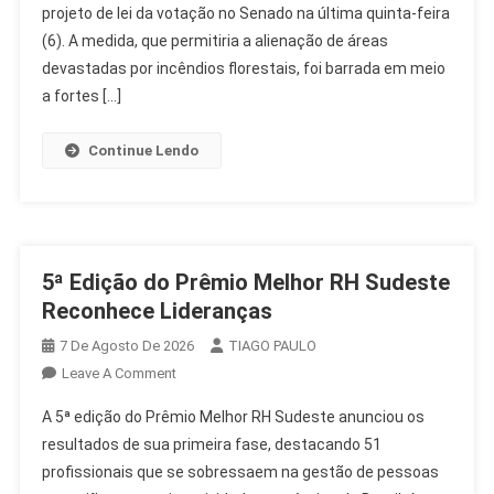
projeto de lei da votação no Senado na última quinta-feira
Venda
De
(6). A medida, que permitiria a alienação de áreas
Terras
devastadas por incêndios florestais, foi barrada em meio
Queimadas
a fortes […]
Da
Votação
Continue Lendo
5ª Edição do Prêmio Melhor RH Sudeste
Reconhece Lideranças
7 De Agosto De 2026
TIAGO PAULO
On
Leave A Comment
5ª
A 5ª edição do Prêmio Melhor RH Sudeste anunciou os
Edição
resultados de sua primeira fase, destacando 51
Do
profissionais que se sobressaem na gestão de pessoas
Prêmio