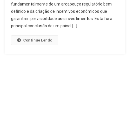
Regulação
fundamentalmente de um arcabouço regulatório bem
E
definido e da criação de incentivos econômicos que
Mercado
garantam previsibilidade aos investimentos. Esta foi a
Essenciais
principal conclusão de um painel […]
Continue Lendo