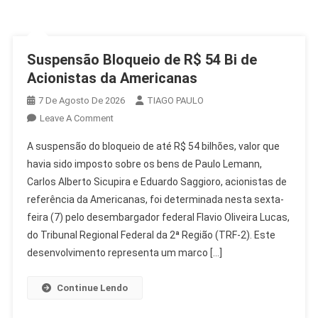
Suspensão Bloqueio de R$ 54 Bi de
Acionistas da Americanas
7 De Agosto De 2026
TIAGO PAULO
On
Leave A Comment
Suspensão
A suspensão do bloqueio de até R$ 54 bilhões, valor que
Bloqueio
havia sido imposto sobre os bens de Paulo Lemann,
De
Carlos Alberto Sicupira e Eduardo Saggioro, acionistas de
R$
referência da Americanas, foi determinada nesta sexta-
54
Bi
feira (7) pelo desembargador federal Flavio Oliveira Lucas,
De
do Tribunal Regional Federal da 2ª Região (TRF-2). Este
Acionistas
desenvolvimento representa um marco […]
Da
Americanas
Continue Lendo