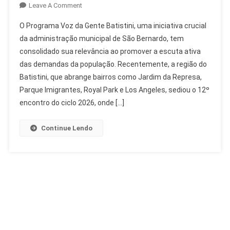
On
Leave A Comment
Programa
O Programa Voz da Gente Batistini, uma iniciativa crucial
Voz
da administração municipal de São Bernardo, tem
Da
consolidado sua relevância ao promover a escuta ativa
Gente
das demandas da população. Recentemente, a região do
Batistini:
População
Batistini, que abrange bairros como Jardim da Represa,
Aprova
Parque Imigrantes, Royal Park e Los Angeles, sediou o 12º
E
encontro do ciclo 2026, onde […]
Participa
Ativamente
Continue Lendo