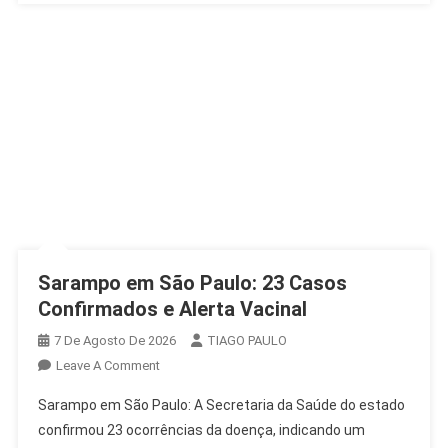
Sarampo em São Paulo: 23 Casos
Confirmados e Alerta Vacinal
7 De Agosto De 2026
TIAGO PAULO
On
Leave A Comment
Sarampo
Sarampo em São Paulo: A Secretaria da Saúde do estado
Em
confirmou 23 ocorrências da doença, indicando um
São