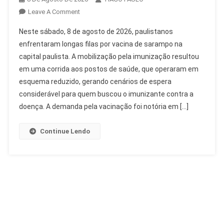
On
Leave A Comment
Paulistanos
Neste sábado, 8 de agosto de 2026, paulistanos
Enfrentam
enfrentaram longas filas por vacina de sarampo na
Longas
capital paulista. A mobilização pela imunização resultou
Filas
em uma corrida aos postos de saúde, que operaram em
Por
Vacina
esquema reduzido, gerando cenários de espera
De
considerável para quem buscou o imunizante contra a
Sarampo
doença. A demanda pela vacinação foi notória em […]
Continue Lendo