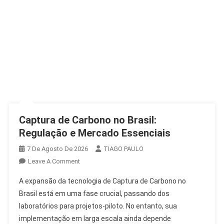
Captura de Carbono no Brasil:
Regulação e Mercado Essenciais
7 De Agosto De 2026
TIAGO PAULO
On
Leave A Comment
Captura
A expansão da tecnologia de Captura de Carbono no
De
Brasil está em uma fase crucial, passando dos
Carbono
laboratórios para projetos-piloto. No entanto, sua
No
implementação em larga escala ainda depende
Brasil: