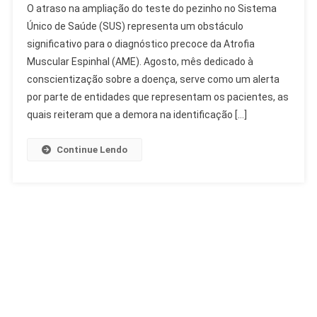
O atraso na ampliação do teste do pezinho no Sistema
Na
Único de Saúde (SUS) representa um obstáculo
Ampliação
significativo para o diagnóstico precoce da Atrofia
Do
Muscular Espinhal (AME). Agosto, mês dedicado à
Teste
Do
conscientização sobre a doença, serve como um alerta
Pezinho
por parte de entidades que representam os pacientes, as
Dificulta
quais reiteram que a demora na identificação […]
AME
Continue Lendo