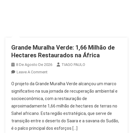
Grande Muralha Verde: 1,66 Milhão de
Hectares Restaurados na África
8 De Agosto De 2026
TIAGO PAULO
On
Leave A Comment
Grande
O projeto da Grande Muralha Verde alcançou um marco
Muralha
significativo na sua jornada de recuperação ambiental e
Verde:
socioeconômica, com a restauração de
1,66
aproximadamente 1,66 milhão de hectares de terras no
Milhão
De
Sahel africano. Esta região estratégica, que serve de
Hectares
transição entre o deserto do Saara e a savana do Sudão,
Restaurados
é o palco principal dos esforços […]