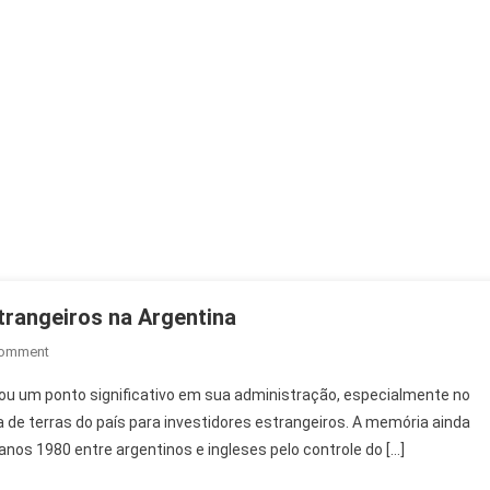
trangeiros na Argentina
On
Comment
Milei
cou um ponto significativo em sua administração, especialmente no
Recua
 de terras do país para investidores estrangeiros. A memória ainda
Em
anos 1980 entre argentinos e ingleses pelo controle do […]
Venda
De