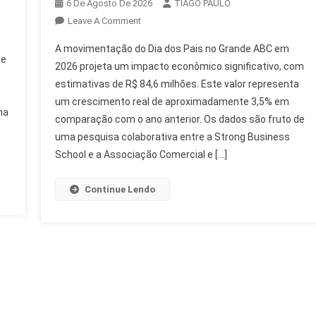
6 De Agosto De 2026
TIAGO PAULO
On
Leave A Comment
Grande
A movimentação do Dia dos Pais no Grande ABC em
ABC:
de
2026 projeta um impacto econômico significativo, com
Movimentação
o
estimativas de R$ 84,6 milhões. Este valor representa
De
um crescimento real de aproximadamente 3,5% em
R$
ma
84,6
comparação com o ano anterior. Os dados são fruto de
Milhões
uma pesquisa colaborativa entre a Strong Business
No
School e a Associação Comercial e […]
Dia
Dos
Continue Lendo
Pais