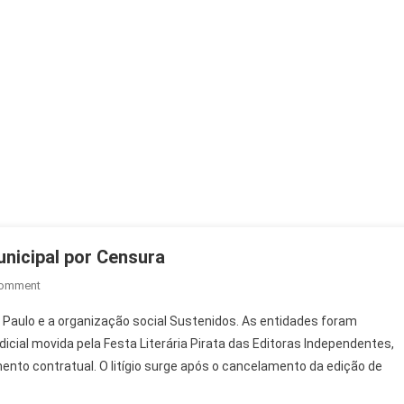
nicipal por Censura
On
Comment
Flipei
 Paulo e a organização social Sustenidos. As entidades foram
Processa
ial movida pela Festa Literária Pirata das Editoras Independentes,
Fundação
nto contratual. O litígio surge após o cancelamento da edição de
Theatro
Municipal