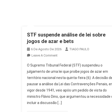
STF suspende análise de lei sobre
jogos de azar e bets
6 De Agosto De 2026
TIAGO PAULO
On
Leave A Comment
STF
O Supremo Tribunal Federal (STF) suspendeu o
Suspende
julgamento de uma lei que proíbe jogos de azar em
Análise
território nacional nesta quinta-feira (6). A decisão d
De
pausar a análise da Lei das Contravenções Penais, 
Lei
Sobre
vigor desde 1941, veio após um pedido de vista do
Jogos
ministro Flávio Dino, que argumentou a necessidade 
De
incluir a discussão […]
Azar