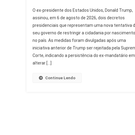
Trump
O ex-presidente dos Estados Unidos, Donald Trump,
Restringe
assinou, em 6 de agosto de 2026, dois decretos
Cidadania
presidenciais que representam uma nova tentativa 
Por
seu governo de restringir a cidadania por nasciment
Nascimento
Com
no país. As medidas foram divulgadas após uma
Novos
iniciativa anterior de Trump ser rejeitada pela Supre
Decretos
Corte, indicando a persistência do ex-mandatário em
alterar […]
Continue Lendo