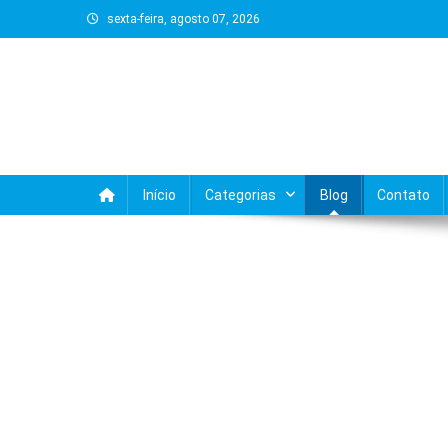
Skip
sexta-feira, agosto 07, 2026
to
content
Início
Categorias
Blog
Contato
BLOG