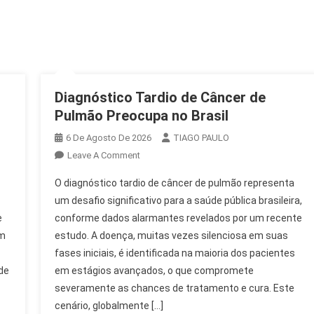
Diagnóstico Tardio de Câncer de
Pulmão Preocupa no Brasil
6 De Agosto De 2026
TIAGO PAULO
On
Leave A Comment
Diagnóstico
O diagnóstico tardio de câncer de pulmão representa
Tardio
um desafio significativo para a saúde pública brasileira,
De
e
conforme dados alarmantes revelados por um recente
Câncer
em
estudo. A doença, muitas vezes silenciosa em suas
De
Pulmão
fases iniciais, é identificada na maioria dos pacientes
Preocupa
de
em estágios avançados, o que compromete
No
severamente as chances de tratamento e cura. Este
Brasil
cenário, globalmente […]