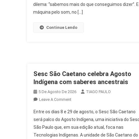
dilema: “sabemos mais do que conseguimos dizer”. E
máquina pelo som, no […]
Continue Lendo
Sesc São Caetano celebra Agosto
Indígena com saberes ancestrais
5 De Agosto De 2026
TIAGO PAULO
On
Leave A Comment
Sesc
Entre os dias 8 e 29 de agosto, o Sesc São Caetano
São
será palco do Agosto Indígena, uma iniciativa do Ses
Caetano
São Paulo que, em sua edição atual, foca nas
Celebra
Tecnologias Indígenas. A unidade de São Caetano do
Agosto