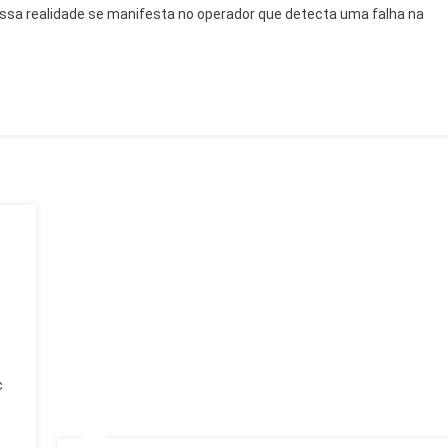
ssa realidade se manifesta no operador que detecta uma falha na
O
Saber
Que
Transforma
O
RH
c