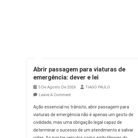
Abrir passagem para viaturas de
emergência: dever e lei
5 De Agosto De 2026
TIAGO PAULO
On
Leave A Comment
Abrir
Ação essencial no trânsito, abrir passagem para
Passagem
viaturas de emergência não é apenas um gesto de
Para
civilidade, mas uma obrigação legal capaz de
Viaturas
determinar o sucesso de um atendimento e salvar
De
Emergência:
vidas. Ao avistar veículos como ambulâncias do