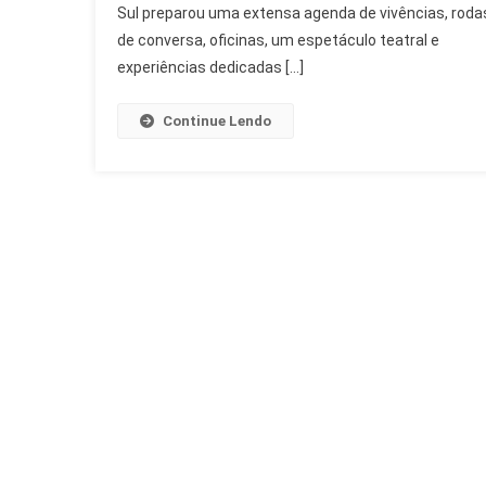
Indígena
Sul preparou uma extensa agenda de vivências, roda
Com
de conversa, oficinas, um espetáculo teatral e
Saberes
experiências dedicadas […]
Ancestrais
Continue Lendo