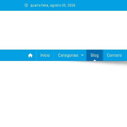
Skip
quarta-feira, agosto 05, 2026
to
content
Início
Categorias
Blog
Contato
BLOG