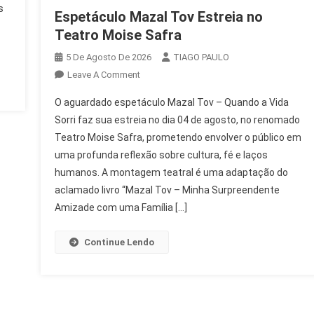
s
Espetáculo Mazal Tov Estreia no
Teatro Moise Safra
5 De Agosto De 2026
TIAGO PAULO
On
Leave A Comment
Espetáculo
O aguardado espetáculo Mazal Tov – Quando a Vida
Mazal
Sorri faz sua estreia no dia 04 de agosto, no renomado
Tov
Teatro Moise Safra, prometendo envolver o público em
Estreia
uma profunda reflexão sobre cultura, fé e laços
No
Teatro
humanos. A montagem teatral é uma adaptação do
Moise
aclamado livro “Mazal Tov – Minha Surpreendente
Safra
Amizade com uma Família […]
Continue Lendo