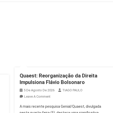
Na
Flipelô
Quaest: Reorganização da Direita
Impulsiona Flávio Bolsonaro
5 De Agosto De 2026
TIAGO PAULO
On
Leave A Comment
Quaest:
A mais recente pesquisa Genial/Quaest, divulgada
Reorganização
nesta quarta-feira (5), destaca uma significativa