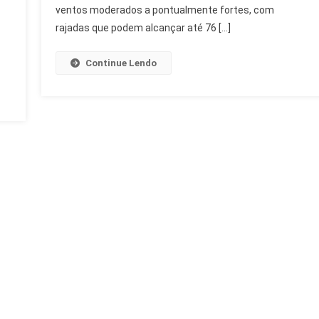
Fortes
ventos moderados a pontualmente fortes, com
Ativam
rajadas que podem alcançar até 76 […]
Estágio
2
Continue Lendo