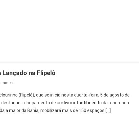
a Lançado na Flipelô
On
Comment
Livro
lourinho (Flipelô), que se inicia nesta quarta-feira, 5 de agosto de
Infantil
 destaque: o lançamento de um livro infantil inédito da renomada
Inédito
ada a maior da Bahia, mobilizará mais de 150 espaços […]
De
Myriam
Fraga
Lançado