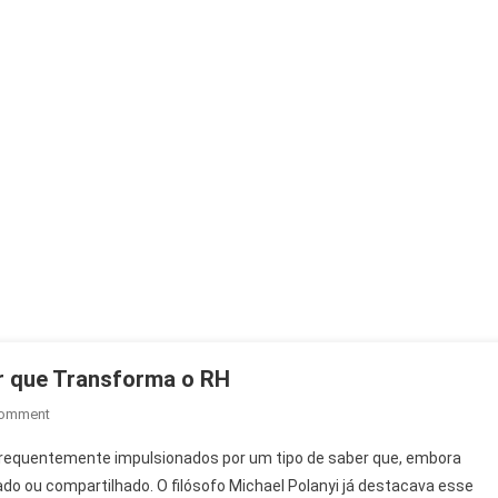
r que Transforma o RH
On
Comment
Desenvolvimento
requentemente impulsionados por um tipo de saber que, embora
E
do ou compartilhado. O filósofo Michael Polanyi já destacava esse
Inovação: