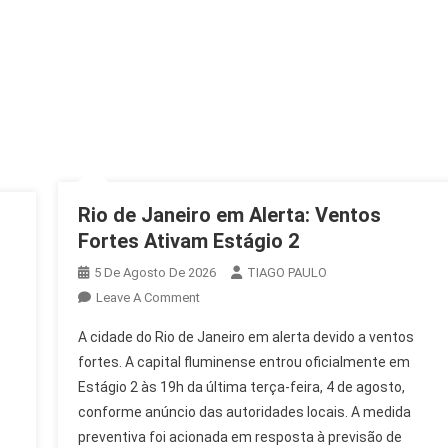
Rio de Janeiro em Alerta: Ventos
Fortes Ativam Estágio 2
5 De Agosto De 2026
TIAGO PAULO
On
Leave A Comment
Rio
A cidade do Rio de Janeiro em alerta devido a ventos
De
fortes. A capital fluminense entrou oficialmente em
Janeiro
Estágio 2 às 19h da última terça-feira, 4 de agosto,
Em
conforme anúncio das autoridades locais. A medida
Alerta:
Ventos
preventiva foi acionada em resposta à previsão de