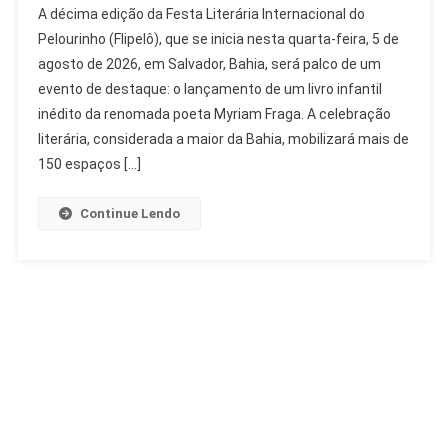
A décima edição da Festa Literária Internacional do
Infantil
Pelourinho (Flipelô), que se inicia nesta quarta-feira, 5 de
Inédito
agosto de 2026, em Salvador, Bahia, será palco de um
De
evento de destaque: o lançamento de um livro infantil
Myriam
Fraga
inédito da renomada poeta Myriam Fraga. A celebração
Lançado
literária, considerada a maior da Bahia, mobilizará mais de
Na
150 espaços […]
Flipelô
Continue Lendo