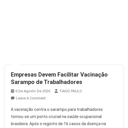
Empresas Devem Facilitar Vacinação
Sarampo de Trabalhadores
6 De Agosto De 2026
TIAGO PAULO
On
Leave A Comment
Empresas
A vacinação contra o sarampo para trabalhadores
Devem
tornou-se um ponto crucial na saúde ocupacional
Facilitar
brasileira. Após o registro de 16 casos da doença na
Vacinação