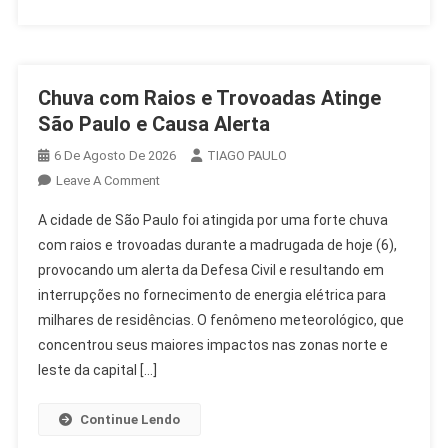
Chuva com Raios e Trovoadas Atinge
São Paulo e Causa Alerta
6 De Agosto De 2026
TIAGO PAULO
On
Leave A Comment
Chuva
A cidade de São Paulo foi atingida por uma forte chuva
Com
com raios e trovoadas durante a madrugada de hoje (6),
Raios
provocando um alerta da Defesa Civil e resultando em
E
interrupções no fornecimento de energia elétrica para
Trovoadas
Atinge
milhares de residências. O fenômeno meteorológico, que
São
concentrou seus maiores impactos nas zonas norte e
Paulo
leste da capital […]
E
Causa
Continue Lendo
Alerta