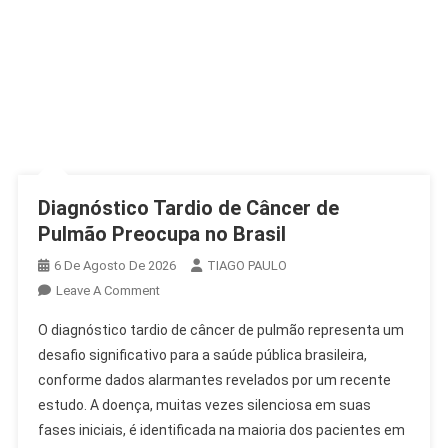
Diagnóstico Tardio de Câncer de
Pulmão Preocupa no Brasil
6 De Agosto De 2026
TIAGO PAULO
On
Leave A Comment
Diagnóstico
O diagnóstico tardio de câncer de pulmão representa um
Tardio
desafio significativo para a saúde pública brasileira,
De
conforme dados alarmantes revelados por um recente
Câncer
estudo. A doença, muitas vezes silenciosa em suas
De
Pulmão
fases iniciais, é identificada na maioria dos pacientes em