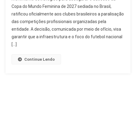
Copa do Mundo Feminina de 2027 sediada no Brasil,
De
ratificou oficialmente aos clubes brasileiros a paralisação
Competições
Para
das competições profissionais organizadas pela
Copa
entidade. A decisão, comunicada por meio de ofício, visa
Feminina
garantir que a infraestrutura e o foco do futebol nacional
2027
[…]
Continue Lendo