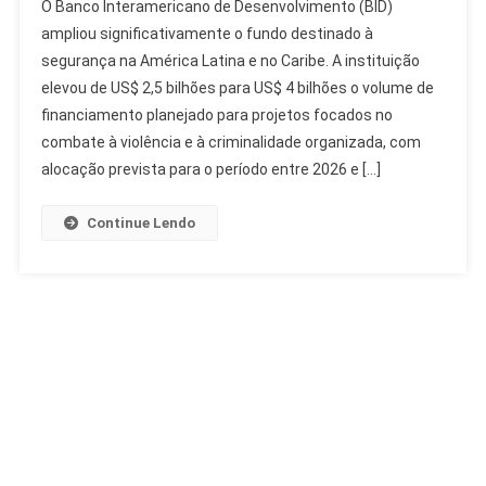
O Banco Interamericano de Desenvolvimento (BID)
Amplia
ampliou significativamente o fundo destinado à
Fundo
segurança na América Latina e no Caribe. A instituição
Para
elevou de US$ 2,5 bilhões para US$ 4 bilhões o volume de
Segurança
Na
financiamento planejado para projetos focados no
América
combate à violência e à criminalidade organizada, com
Latina
alocação prevista para o período entre 2026 e […]
Para
US$
Continue Lendo
4
Bilhões