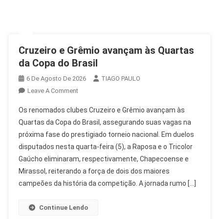
Cruzeiro e Grêmio avançam às Quartas
da Copa do Brasil
6 De Agosto De 2026
TIAGO PAULO
On
Leave A Comment
Cruzeiro
Os renomados clubes Cruzeiro e Grêmio avançam às
E
Quartas da Copa do Brasil, assegurando suas vagas na
Grêmio
próxima fase do prestigiado torneio nacional. Em duelos
Avançam
disputados nesta quarta-feira (5), a Raposa e o Tricolor
Às
Quartas
Gaúcho eliminaram, respectivamente, Chapecoense e
Da
Mirassol, reiterando a força de dois dos maiores
Copa
campeões da história da competição. A jornada rumo […]
Do
Brasil
Continue Lendo