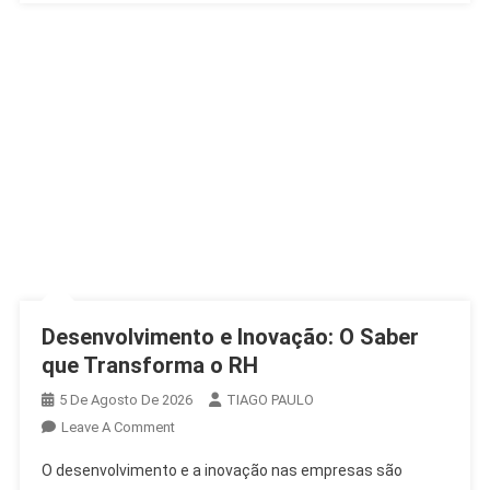
Desenvolvimento e Inovação: O Saber
que Transforma o RH
5 De Agosto De 2026
TIAGO PAULO
On
Leave A Comment
Desenvolvimento
O desenvolvimento e a inovação nas empresas são
E