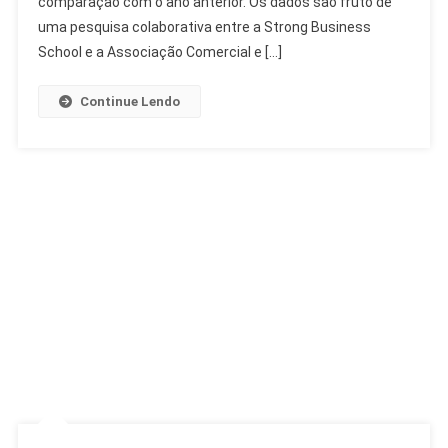
comparação com o ano anterior. Os dados são fruto de
Milhões
uma pesquisa colaborativa entre a Strong Business
No
School e a Associação Comercial e […]
Dia
Dos
Continue Lendo
Pais