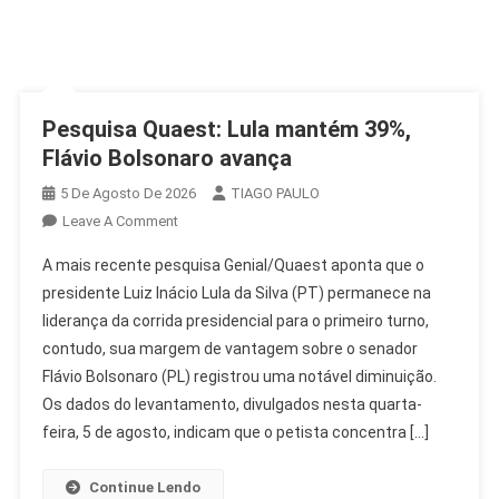
Pesquisa Quaest: Lula mantém 39%,
Flávio Bolsonaro avança
5 De Agosto De 2026
TIAGO PAULO
On
Leave A Comment
Pesquisa
A mais recente pesquisa Genial/Quaest aponta que o
Quaest:
presidente Luiz Inácio Lula da Silva (PT) permanece na
Lula
liderança da corrida presidencial para o primeiro turno,
Mantém
contudo, sua margem de vantagem sobre o senador
39%,
Flávio
Flávio Bolsonaro (PL) registrou uma notável diminuição.
Bolsonaro
Os dados do levantamento, divulgados nesta quarta-
Avança
feira, 5 de agosto, indicam que o petista concentra […]
Continue Lendo