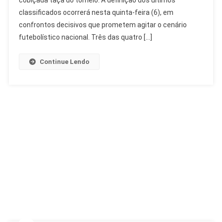
Final
classificados ocorrerá nesta quinta-feira (6), em
Podem
confrontos decisivos que prometem agitar o cenário
Ser
futebolístico nacional. Três das quatro […]
Só
De
Continue Lendo
Campeões