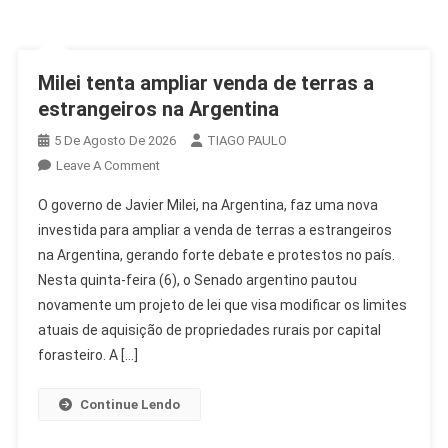
Milei tenta ampliar venda de terras a
estrangeiros na Argentina
5 De Agosto De 2026
TIAGO PAULO
On
Leave A Comment
Milei
O governo de Javier Milei, na Argentina, faz uma nova
Tenta
investida para ampliar a venda de terras a estrangeiros
Ampliar
na Argentina, gerando forte debate e protestos no país.
Venda
Nesta quinta-feira (6), o Senado argentino pautou
De
Terras
novamente um projeto de lei que visa modificar os limites
A
atuais de aquisição de propriedades rurais por capital
Estrangeiros
forasteiro. A […]
Na
Argentina
Continue Lendo