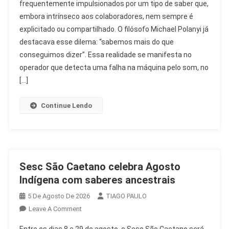
frequentemente impulsionados por um tipo de saber que,
Inovação:
embora intrínseco aos colaboradores, nem sempre é
O
explicitado ou compartilhado. O filósofo Michael Polanyi já
Saber
Que
destacava esse dilema: “sabemos mais do que
Transforma
conseguimos dizer”. Essa realidade se manifesta no
O
operador que detecta uma falha na máquina pelo som, no
RH
[…]
Continue Lendo
Sesc São Caetano celebra Agosto
Indígena com saberes ancestrais
5 De Agosto De 2026
TIAGO PAULO
On
Leave A Comment
Sesc
Entre os dias 8 e 29 de agosto, o Sesc São Caetano será