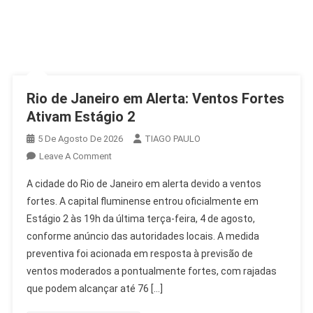
Rio de Janeiro em Alerta: Ventos Fortes
Ativam Estágio 2
5 De Agosto De 2026
TIAGO PAULO
On
Leave A Comment
Rio
A cidade do Rio de Janeiro em alerta devido a ventos
De
fortes. A capital fluminense entrou oficialmente em
Janeiro
Estágio 2 às 19h da última terça-feira, 4 de agosto,
Em
conforme anúncio das autoridades locais. A medida
Alerta:
Ventos
preventiva foi acionada em resposta à previsão de
Fortes
ventos moderados a pontualmente fortes, com rajadas
Ativam
que podem alcançar até 76 […]
Estágio