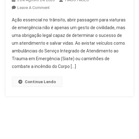
On
Leave A Comment
Abrir
Ação essencial no trânsito, abrir passagem para viaturas
Passagem
de emergência não é apenas um gesto de civilidade, mas
Para
uma obrigação legal capaz de determinar o sucesso de
Viaturas
um atendimento e salvar vidas. Ao avistar veículos como
De
Emergência:
ambulâncias do Serviço Integrado de Atendimento ao
Dever
Trauma em Emergência (Siate) ou caminhões de
E
combate a incêndio do Corpo […]
Lei
Continue Lendo