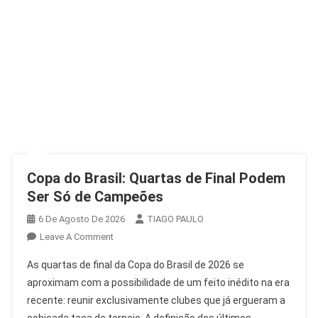
Copa do Brasil: Quartas de Final Podem
Ser Só de Campeões
6 De Agosto De 2026
TIAGO PAULO
On
Leave A Comment
Copa
As quartas de final da Copa do Brasil de 2026 se
Do
aproximam com a possibilidade de um feito inédito na era
Brasil:
recente: reunir exclusivamente clubes que já ergueram a
Quartas
cobiçada taça do torneio. A definição dos últimos
De