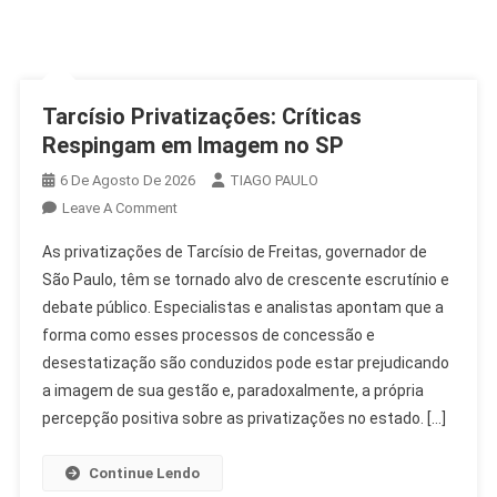
Tarcísio Privatizações: Críticas
Respingam em Imagem no SP
6 De Agosto De 2026
TIAGO PAULO
On
Leave A Comment
Tarcísio
As privatizações de Tarcísio de Freitas, governador de
Privatizações:
São Paulo, têm se tornado alvo de crescente escrutínio e
Críticas
debate público. Especialistas e analistas apontam que a
Respingam
forma como esses processos de concessão e
Em
Imagem
desestatização são conduzidos pode estar prejudicando
No
a imagem de sua gestão e, paradoxalmente, a própria
SP
percepção positiva sobre as privatizações no estado. […]
Continue Lendo