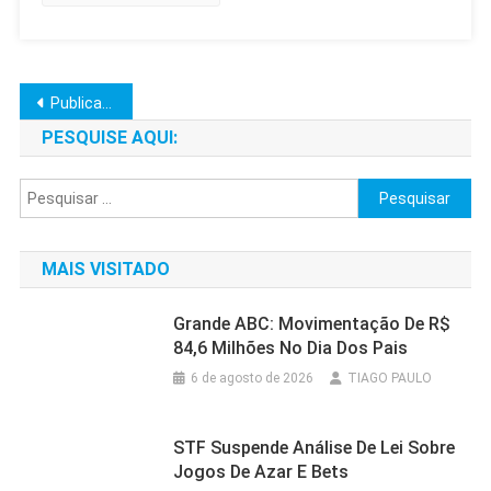
Navegação
Publicações mais antigas
por
PESQUISE AQUI:
posts
Pesquisar
por:
MAIS VISITADO
Grande ABC: Movimentação De R$
84,6 Milhões No Dia Dos Pais
6 de agosto de 2026
TIAGO PAULO
STF Suspende Análise De Lei Sobre
Jogos De Azar E Bets