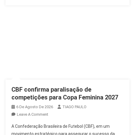
CBF confirma paralisação de
competições para Copa Feminina 2027
6 De Agosto De 2026
TIAGO PAULO
On
Leave A Comment
CBF
A Confederação Brasileira de Futebol (CBF), em um
Confirma
movimento estratégico para assegurar o sucesso da
Paralisação