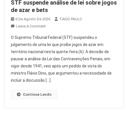
STF suspende análise de lei sobre jogos
de azar e bets
6 De Agosto De 2026
TIAGO PAULO
On
Leave A Comment
STF
O Supremo Tribunal Federal (STF) suspendeu o
Suspende
julgamento de uma lei que proíbe jogos de azar em
Análise
território nacional nesta quinta-feira (6). A decisão de
De
pausar a análise da Lei das Contravenções Penais, em
Lei
Sobre
vigor desde 1941, veio após um pedido de vista do
Jogos
ministro Flávio Dino, que argumentou a necessidade de
De
incluir a discussão […]
Azar
E
Continue Lendo
Bets