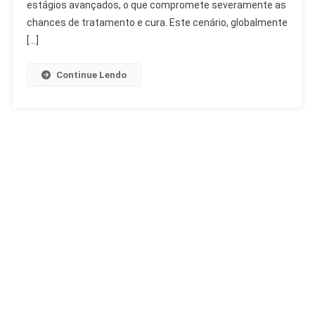
Preocupa
estágios avançados, o que compromete severamente as
No
chances de tratamento e cura. Este cenário, globalmente
Brasil
[…]
Continue Lendo