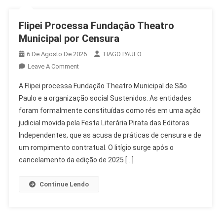
Flipei Processa Fundação Theatro
Municipal por Censura
6 De Agosto De 2026
TIAGO PAULO
On
Leave A Comment
Flipei
A Flipei processa Fundação Theatro Municipal de São
Processa
Paulo e a organização social Sustenidos. As entidades
Fundação
foram formalmente constituídas como rés em uma ação
Theatro
judicial movida pela Festa Literária Pirata das Editoras
Municipal
Por
Independentes, que as acusa de práticas de censura e de
Censura
um rompimento contratual. O litígio surge após o
cancelamento da edição de 2025 […]
Continue Lendo