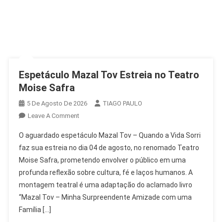
Espetáculo Mazal Tov Estreia no Teatro
Moise Safra
5 De Agosto De 2026
TIAGO PAULO
On
Leave A Comment
Espetáculo
O aguardado espetáculo Mazal Tov – Quando a Vida Sorri
Mazal
faz sua estreia no dia 04 de agosto, no renomado Teatro
Tov
Moise Safra, prometendo envolver o público em uma
Estreia
profunda reflexão sobre cultura, fé e laços humanos. A
No
Teatro
montagem teatral é uma adaptação do aclamado livro
Moise
“Mazal Tov – Minha Surpreendente Amizade com uma
Safra
Família […]