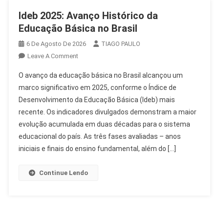
Ideb 2025: Avanço Histórico da
Educação Básica no Brasil
6 De Agosto De 2026
TIAGO PAULO
On
Leave A Comment
Ideb
O avanço da educação básica no Brasil alcançou um
2025:
marco significativo em 2025, conforme o Índice de
Avanço
Desenvolvimento da Educação Básica (Ideb) mais
Histórico
recente. Os indicadores divulgados demonstram a maior
Da
Educação
evolução acumulada em duas décadas para o sistema
Básica
educacional do país. As três fases avaliadas – anos
No
iniciais e finais do ensino fundamental, além do […]
Brasil
Continue Lendo