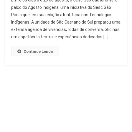
São
palco do Agosto Indígena, uma iniciativa do Sesc São
Caetano
Paulo que, em sua edição atual, foca nas Tecnologias
Celebra
Indígenas. A unidade de São Caetano do Sul preparou uma
Agosto
Indígena
extensa agenda de vivências, rodas de conversa, oficinas,
Com
um espetáculo teatral e experiências dedicadas […]
Saberes
Ancestrais
Continue Lendo