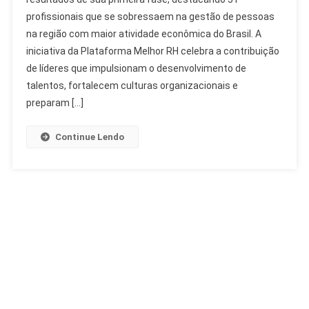
Do
profissionais que se sobressaem na gestão de pessoas
Prêmio
na região com maior atividade econômica do Brasil. A
Melhor
RH
iniciativa da Plataforma Melhor RH celebra a contribuição
Sudeste
de líderes que impulsionam o desenvolvimento de
Reconhece
talentos, fortalecem culturas organizacionais e
Lideranças
preparam […]
Continue Lendo