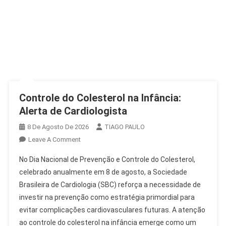
Controle do Colesterol na Infância:
Alerta de Cardiologista
8 De Agosto De 2026
TIAGO PAULO
On
Leave A Comment
Controle
No Dia Nacional de Prevenção e Controle do Colesterol,
Do
celebrado anualmente em 8 de agosto, a Sociedade
Colesterol
Brasileira de Cardiologia (SBC) reforça a necessidade de
Na
investir na prevenção como estratégia primordial para
Infância:
Alerta
evitar complicações cardiovasculares futuras. A atenção
De
ao controle do colesterol na infância emerge como um