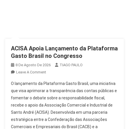
ACISA Apoia Lançamento da Plataforma
Gasto Brasil no Congresso
8 De Agosto De 2026
TIAGO PAULO
On
Leave A Comment
ACISA
O lançamento da Plataforma Gasto Brasil, uma iniciativa
Apoia
que visa aprimorar a transparência das contas públicas e
Lançamento
fomentar o debate sobre a responsabilidade fiscal,
Da
recebe o apoio da Associação Comercial e Industrial de
Plataforma
Gasto
Santo André (ACISA). Desenvolvida em uma parceria
Brasil
estratégica entre a Confederação das Associações
No
Comerciais e Empresariais do Brasil (CACB) e a