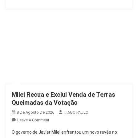
Milei Recua e Exclui Venda de Terras
Queimadas da Votação
8 De Agosto De 2026
TIAGO PAULO
On
Leave A Comment
Milei
O governo de Javier Milei enfrentou um novo revés no
Recua