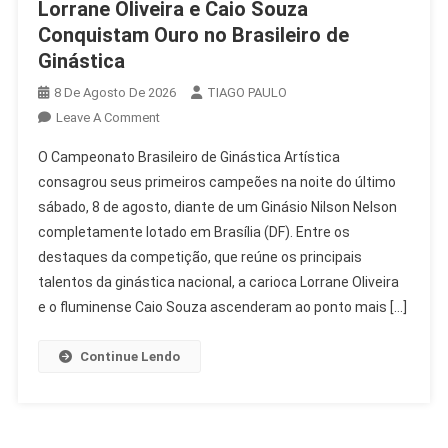
Lorrane Oliveira e Caio Souza
Conquistam Ouro no Brasileiro de
Ginástica
8 De Agosto De 2026
TIAGO PAULO
On
Leave A Comment
Lorrane
O Campeonato Brasileiro de Ginástica Artística
Oliveira
consagrou seus primeiros campeões na noite do último
E
sábado, 8 de agosto, diante de um Ginásio Nilson Nelson
Caio
completamente lotado em Brasília (DF). Entre os
Souza
Conquistam
destaques da competição, que reúne os principais
Ouro
talentos da ginástica nacional, a carioca Lorrane Oliveira
No
e o fluminense Caio Souza ascenderam ao ponto mais […]
Brasileiro
De
Continue Lendo
Ginástica