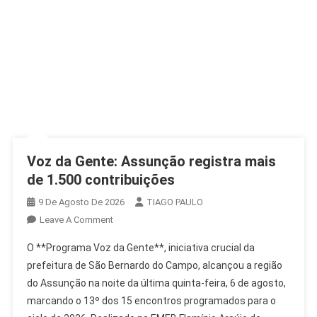
Voz da Gente: Assunção registra mais
de 1.500 contribuições
9 De Agosto De 2026
TIAGO PAULO
On
Leave A Comment
Voz
O **Programa Voz da Gente**, iniciativa crucial da
Da
prefeitura de São Bernardo do Campo, alcançou a região
Gente:
do Assunção na noite da última quinta-feira, 6 de agosto,
Assunção
marcando o 13º dos 15 encontros programados para o
Registra
Mais