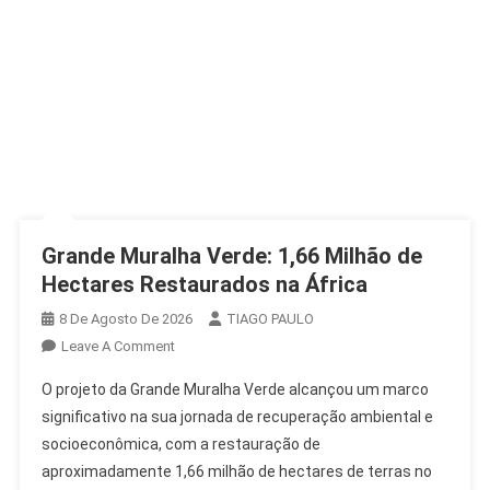
Grande Muralha Verde: 1,66 Milhão de
Hectares Restaurados na África
8 De Agosto De 2026
TIAGO PAULO
On
Leave A Comment
Grande
O projeto da Grande Muralha Verde alcançou um marco
Muralha
significativo na sua jornada de recuperação ambiental e
Verde:
socioeconômica, com a restauração de
1,66
aproximadamente 1,66 milhão de hectares de terras no
Milhão