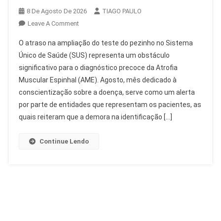
8 De Agosto De 2026
TIAGO PAULO
On
Leave A Comment
Atraso
O atraso na ampliação do teste do pezinho no Sistema
Na
Único de Saúde (SUS) representa um obstáculo
Ampliação
significativo para o diagnóstico precoce da Atrofia
Do
Muscular Espinhal (AME). Agosto, mês dedicado à
Teste
Do
conscientização sobre a doença, serve como um alerta
Pezinho
por parte de entidades que representam os pacientes, as
Dificulta
quais reiteram que a demora na identificação […]
AME
Continue Lendo