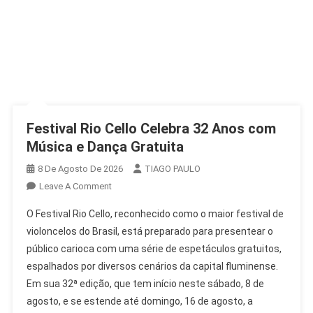
Festival Rio Cello Celebra 32 Anos com
Música e Dança Gratuita
8 De Agosto De 2026
TIAGO PAULO
On
Leave A Comment
Festival
O Festival Rio Cello, reconhecido como o maior festival de
Rio
violoncelos do Brasil, está preparado para presentear o
Cello
público carioca com uma série de espetáculos gratuitos,
Celebra
espalhados por diversos cenários da capital fluminense.
32
Anos
Em sua 32ª edição, que tem início neste sábado, 8 de
Com
agosto, e se estende até domingo, 16 de agosto, a