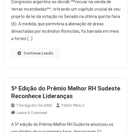
Congresso argentino ao decidir **recuar na venda de
E
terras incendiadas**, retirando um capítulo crucial de seu
Exclui
projeto de lei da votação no Senado na última quinta-feira
Venda
De
(6). A medida, que permitiria a alienação de áreas
Terras
devastadas por incêndios florestais, foi barrada em meio
Queimadas
a fortes […]
Da
Votação
Continue Lendo
5ª Edição do Prêmio Melhor RH Sudeste
Reconhece Lideranças
7 De Agosto De 2026
TIAGO PAULO
On
Leave A Comment
5ª
A 5ª edição do Prêmio Melhor RH Sudeste anunciou os
Edição
resultados de sua primeira fase, destacando 51