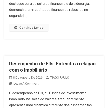
Da
destaque para os setores financeiro e de siderurgia,
Semana
demonstraram resultados financeiros robustos no
Econômica
segundo […]
Continue Lendo
Desempenho de FIIs: Entenda a relação
com o Imobiliário
8 De Agosto De 2026
TIAGO PAULO
On
Leave A Comment
Desempenho
O desempenho de FIIs, ou Fundos de Investimento
De
Imobiliário, na Bolsa de Valores, frequentemente
FIIs:
apresenta uma dinâmica diferente dos fundamentos
Entenda