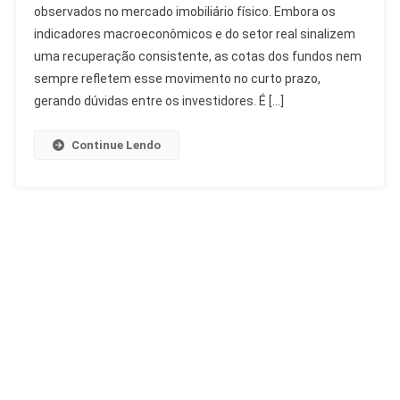
observados no mercado imobiliário físico. Embora os
A
Relação
indicadores macroeconômicos e do setor real sinalizem
Com
uma recuperação consistente, as cotas dos fundos nem
O
sempre refletem esse movimento no curto prazo,
Imobiliário
gerando dúvidas entre os investidores. É […]
Continue Lendo