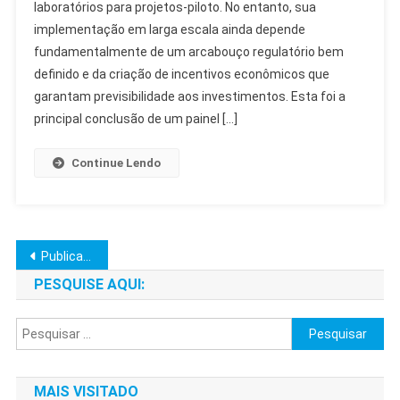
laboratórios para projetos-piloto. No entanto, sua
No
implementação em larga escala ainda depende
Brasil:
Regulação
fundamentalmente de um arcabouço regulatório bem
E
definido e da criação de incentivos econômicos que
Mercado
garantam previsibilidade aos investimentos. Esta foi a
Essenciais
principal conclusão de um painel […]
Continue Lendo
Navegação
Publicações mais antigas
por
PESQUISE AQUI:
posts
Pesquisar
por:
MAIS VISITADO