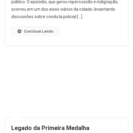
Em
público. O episódio, que gerou repercussão e indignação,
SP
ocorreu em um dos eixos viários da cidade, levantando
Após
discussões sobre conduta policial […]
Desentendimento
Continue Lendo
Legado da Primeira Medalha