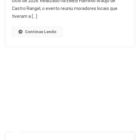
ciclo de 2026. Realizado na EMEB Flamínio Araújo de
De
Castro Rangel, o evento reuniu moradores locais que
1.500
tiveram a […]
Contribuições
Continue Lendo