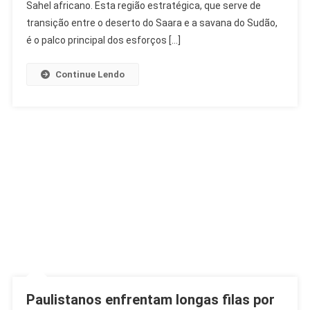
De
Sahel africano. Esta região estratégica, que serve de
Hectares
transição entre o deserto do Saara e a savana do Sudão,
Restaurados
é o palco principal dos esforços […]
Na
África
Continue Lendo
Paulistanos enfrentam longas filas por