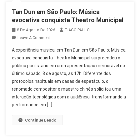
Tan Dun em São Paulo: Música
evocativa conquista Theatro Municipal
8 De Agosto De 2026
TIAGO PAULO
On
Leave A Comment
Tan
A experiência musical em Tan Dun em São Paulo: Música
Dun
evocativa conquista Theatro Municipal surpreendeu o
Em
público paulistano em uma apresentação memorável no
São
último sábado, 8 de agosto, às 17h. Diferente dos
Paulo:
Música
protocolos habituais em casas de espetáculo, o
Evocativa
renomado compositor e maestro chinês solicitou uma
Conquista
interação tecnológica com a audiência, transformando a
Theatro
performance em […]
Municipal
Continue Lendo