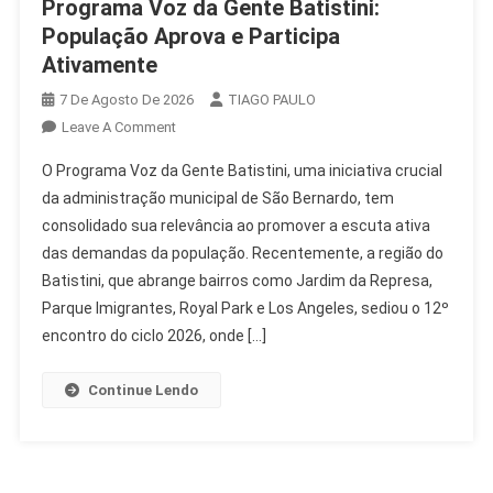
Programa Voz da Gente Batistini:
População Aprova e Participa
Ativamente
7 De Agosto De 2026
TIAGO PAULO
On
Leave A Comment
Programa
O Programa Voz da Gente Batistini, uma iniciativa crucial
Voz
da administração municipal de São Bernardo, tem
Da
consolidado sua relevância ao promover a escuta ativa
Gente
das demandas da população. Recentemente, a região do
Batistini:
População
Batistini, que abrange bairros como Jardim da Represa,
Aprova
Parque Imigrantes, Royal Park e Los Angeles, sediou o 12º
E
encontro do ciclo 2026, onde […]
Participa
Ativamente
Continue Lendo