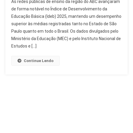
As redes públicas de ensino da região do ABC avançaram
Avança
de forma notável no Índice de Desenvolvimento da
No
Educação Básica (Ideb) 2025, mantendo um desempenho
Ideb
superior às médias registradas tanto no Estado de São
2025
E
Paulo quanto em todo o Brasil. Os dados divulgados pelo
Supera
Ministério da Educação (MEC) e pelo Instituto Nacional de
Médias
Estudos e […]
De
SP
Continue Lendo
E
Brasil