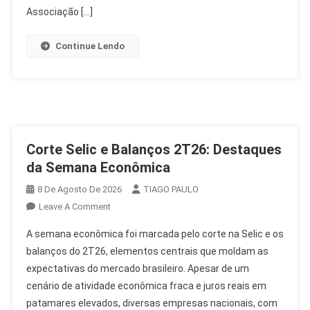
Congresso
Associação […]
Continue Lendo
Corte Selic e Balanços 2T26: Destaques
da Semana Econômica
8 De Agosto De 2026
TIAGO PAULO
On
Leave A Comment
Corte
A semana econômica foi marcada pelo corte na Selic e os
Selic
balanços do 2T26, elementos centrais que moldam as
E
expectativas do mercado brasileiro. Apesar de um
Balanços
cenário de atividade econômica fraca e juros reais em
2T26:
Destaques
patamares elevados, diversas empresas nacionais, com