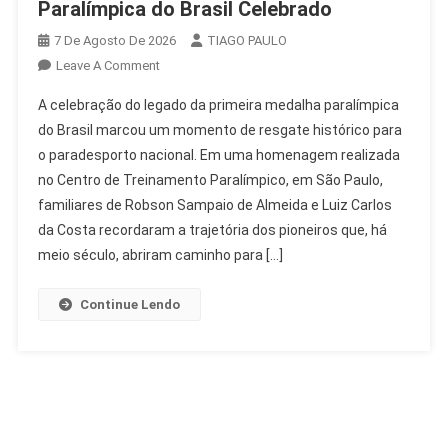
Paralímpica do Brasil Celebrado
7 De Agosto De 2026
TIAGO PAULO
On
Leave A Comment
Legado
A celebração do legado da primeira medalha paralímpica
Da
do Brasil marcou um momento de resgate histórico para
Primeira
o paradesporto nacional. Em uma homenagem realizada
Medalha
no Centro de Treinamento Paralímpico, em São Paulo,
Paralímpica
Do
familiares de Robson Sampaio de Almeida e Luiz Carlos
Brasil
da Costa recordaram a trajetória dos pioneiros que, há
Celebrado
meio século, abriram caminho para […]
Continue Lendo