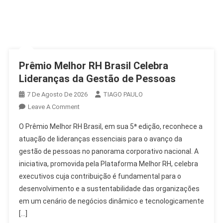
Prêmio Melhor RH Brasil Celebra
Lideranças da Gestão de Pessoas
7 De Agosto De 2026
TIAGO PAULO
On
Leave A Comment
Prêmio
O Prêmio Melhor RH Brasil, em sua 5ª edição, reconhece a
Melhor
atuação de lideranças essenciais para o avanço da
RH
gestão de pessoas no panorama corporativo nacional. A
Brasil
iniciativa, promovida pela Plataforma Melhor RH, celebra
Celebra
Lideranças
executivos cuja contribuição é fundamental para o
Da
desenvolvimento e a sustentabilidade das organizações
Gestão
em um cenário de negócios dinâmico e tecnologicamente
De
[…]
Pessoas