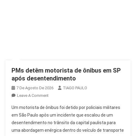
PMs detêm motorista de ônibus em SP
após desentendimento
7 De Agosto De 2026
TIAGO PAULO
On
Leave A Comment
PMs
Um motorista de ônibus foi detido por policiais militares
Detêm
em São Paulo após um incidente que escalou de um
Motorista
desentendimento no trânsito da capital paulista para
De
uma abordagem enérgica dentro do veículo de transporte
Ônibus