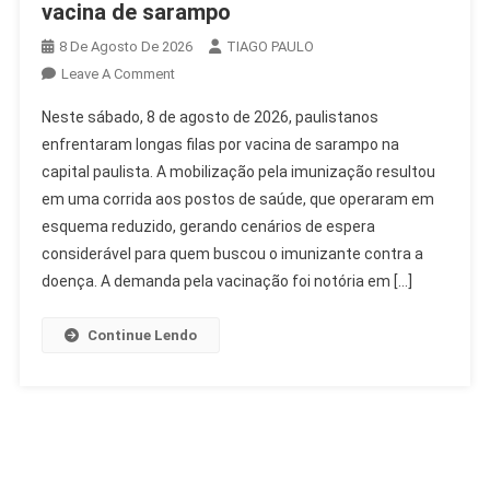
vacina de sarampo
8 De Agosto De 2026
TIAGO PAULO
On
Leave A Comment
Paulistanos
Neste sábado, 8 de agosto de 2026, paulistanos
Enfrentam
enfrentaram longas filas por vacina de sarampo na
Longas
capital paulista. A mobilização pela imunização resultou
Filas
em uma corrida aos postos de saúde, que operaram em
Por
Vacina
esquema reduzido, gerando cenários de espera
De
considerável para quem buscou o imunizante contra a
Sarampo
doença. A demanda pela vacinação foi notória em […]
Continue Lendo