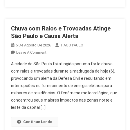
Chuva com Raios e Trovoadas Atinge
São Paulo e Causa Alerta
6 De Agosto De 2026
TIAGO PAULO
On
Leave A Comment
Chuva
A cidade de São Paulo foi atingida por uma forte chuva
Com
com raios e trovoadas durante a madrugada de hoje (6),
Raios
provocando um alerta da Defesa Civil e resultando em
E
interrupções no fornecimento de energia elétrica para
Trovoadas
Atinge
milhares de residências. O fenômeno meteorológico, que
São
concentrou seus maiores impactos nas zonas norte e
Paulo
leste da capital […]
E
Causa
Continue Lendo
Alerta