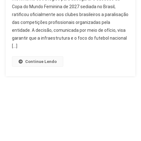
Copa do Mundo Feminina de 2027 sediada no Brasil,
De
ratificou oficialmente aos clubes brasileiros a paralisação
Competições
Para
das competições profissionais organizadas pela
Copa
entidade. A decisão, comunicada por meio de ofício, visa
Feminina
garantir que a infraestrutura e o foco do futebol nacional
2027
[…]
Continue Lendo