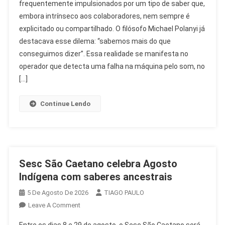
frequentemente impulsionados por um tipo de saber que,
Inovação:
embora intrínseco aos colaboradores, nem sempre é
O
explicitado ou compartilhado. O filósofo Michael Polanyi já
Saber
Que
destacava esse dilema: “sabemos mais do que
Transforma
conseguimos dizer”. Essa realidade se manifesta no
O
operador que detecta uma falha na máquina pelo som, no
RH
[…]
Continue Lendo
Sesc São Caetano celebra Agosto
Indígena com saberes ancestrais
5 De Agosto De 2026
TIAGO PAULO
On
Leave A Comment
Sesc
Entre os dias 8 e 29 de agosto, o Sesc São Caetano será