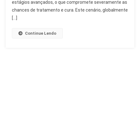
Preocupa
estágios avançados, o que compromete severamente as
No
chances de tratamento e cura. Este cenário, globalmente
Brasil
[…]
Continue Lendo