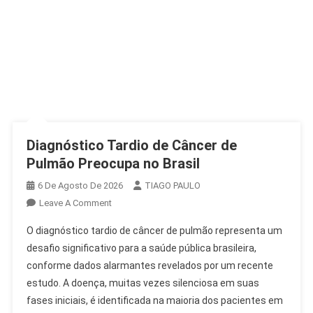
Diagnóstico Tardio de Câncer de
Pulmão Preocupa no Brasil
6 De Agosto De 2026
TIAGO PAULO
On
Leave A Comment
Diagnóstico
O diagnóstico tardio de câncer de pulmão representa um
Tardio
desafio significativo para a saúde pública brasileira,
De
conforme dados alarmantes revelados por um recente
Câncer
estudo. A doença, muitas vezes silenciosa em suas
De
Pulmão
fases iniciais, é identificada na maioria dos pacientes em