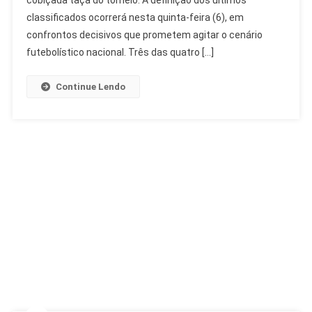
Final
classificados ocorrerá nesta quinta-feira (6), em
Podem
confrontos decisivos que prometem agitar o cenário
Ser
futebolístico nacional. Três das quatro […]
Só
De
Continue Lendo
Campeões