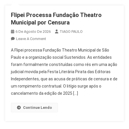
Flipei Processa Fundação Theatro
Municipal por Censura
6 De Agosto De 2026
TIAGO PAULO
On
Leave A Comment
Flipei
A Flipei processa Fundação Theatro Municipal de São
Processa
Paulo e a organização social Sustenidos. As entidades
Fundação
foram formalmente constituídas como rés em uma ação
Theatro
judicial movida pela Festa Literária Pirata das Editoras
Municipal
Por
Independentes, que as acusa de práticas de censura e de
Censura
um rompimento contratual. O litígio surge após o
cancelamento da edição de 2025 […]
Continue Lendo