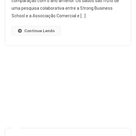
comparação com o ano anterior. Os dados são fruto de
Milhões
uma pesquisa colaborativa entre a Strong Business
No
School e a Associação Comercial e […]
Dia
Dos
Continue Lendo
Pais