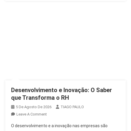
Desenvolvimento e Inovação: O Saber
que Transforma o RH
5 De Agosto De 2026
TIAGO PAULO
On
Leave A Comment
Desenvolvimento
O desenvolvimento e a inovação nas empresas são
E