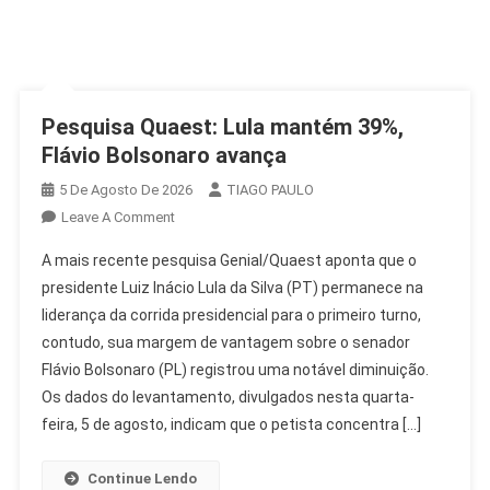
Pesquisa Quaest: Lula mantém 39%,
Flávio Bolsonaro avança
5 De Agosto De 2026
TIAGO PAULO
On
Leave A Comment
Pesquisa
A mais recente pesquisa Genial/Quaest aponta que o
Quaest:
presidente Luiz Inácio Lula da Silva (PT) permanece na
Lula
liderança da corrida presidencial para o primeiro turno,
Mantém
contudo, sua margem de vantagem sobre o senador
39%,
Flávio
Flávio Bolsonaro (PL) registrou uma notável diminuição.
Bolsonaro
Os dados do levantamento, divulgados nesta quarta-
Avança
feira, 5 de agosto, indicam que o petista concentra […]
Continue Lendo