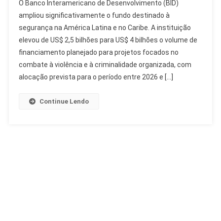
O Banco Interamericano de Desenvolvimento (BID)
Amplia
ampliou significativamente o fundo destinado à
Fundo
segurança na América Latina e no Caribe. A instituição
Para
elevou de US$ 2,5 bilhões para US$ 4 bilhões o volume de
Segurança
Na
financiamento planejado para projetos focados no
América
combate à violência e à criminalidade organizada, com
Latina
alocação prevista para o período entre 2026 e […]
Para
US$
Continue Lendo
4
Bilhões