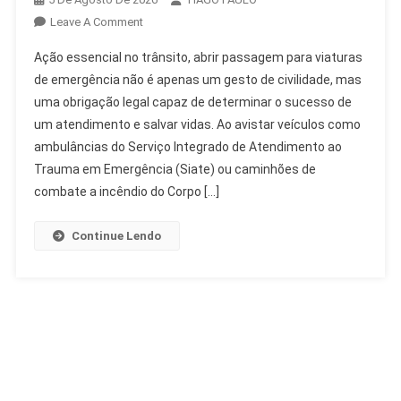
On
Leave A Comment
Abrir
Ação essencial no trânsito, abrir passagem para viaturas
Passagem
de emergência não é apenas um gesto de civilidade, mas
Para
uma obrigação legal capaz de determinar o sucesso de
Viaturas
um atendimento e salvar vidas. Ao avistar veículos como
De
Emergência:
ambulâncias do Serviço Integrado de Atendimento ao
Dever
Trauma em Emergência (Siate) ou caminhões de
E
combate a incêndio do Corpo […]
Lei
Continue Lendo