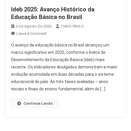
Ideb 2025: Avanço Histórico da
Educação Básica no Brasil
6 De Agosto De 2026
TIAGO PAULO
On
Leave A Comment
Ideb
O avanço da educação básica no Brasil alcançou um
2025:
marco significativo em 2025, conforme o Índice de
Avanço
Desenvolvimento da Educação Básica (Ideb) mais
Histórico
recente. Os indicadores divulgados demonstram a maior
Da
Educação
evolução acumulada em duas décadas para o sistema
Básica
educacional do país. As três fases avaliadas – anos
No
iniciais e finais do ensino fundamental, além do […]
Brasil
Continue Lendo