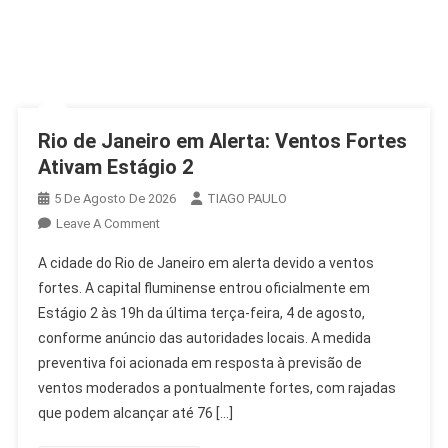
Rio de Janeiro em Alerta: Ventos Fortes
Ativam Estágio 2
5 De Agosto De 2026
TIAGO PAULO
On
Leave A Comment
Rio
A cidade do Rio de Janeiro em alerta devido a ventos
De
fortes. A capital fluminense entrou oficialmente em
Janeiro
Estágio 2 às 19h da última terça-feira, 4 de agosto,
Em
conforme anúncio das autoridades locais. A medida
Alerta:
Ventos
preventiva foi acionada em resposta à previsão de
Fortes
ventos moderados a pontualmente fortes, com rajadas
Ativam
que podem alcançar até 76 […]
Estágio