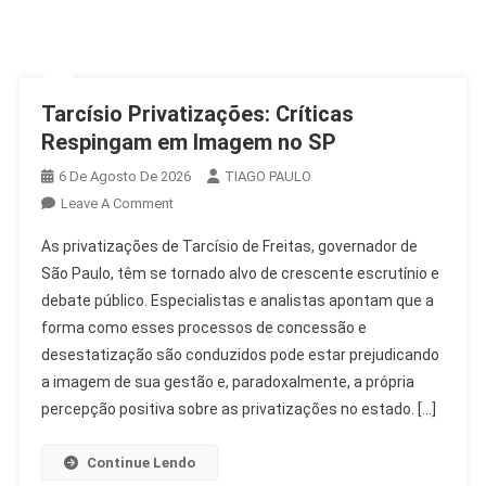
Tarcísio Privatizações: Críticas
Respingam em Imagem no SP
6 De Agosto De 2026
TIAGO PAULO
On
Leave A Comment
Tarcísio
As privatizações de Tarcísio de Freitas, governador de
Privatizações:
São Paulo, têm se tornado alvo de crescente escrutínio e
Críticas
debate público. Especialistas e analistas apontam que a
Respingam
forma como esses processos de concessão e
Em
Imagem
desestatização são conduzidos pode estar prejudicando
No
a imagem de sua gestão e, paradoxalmente, a própria
SP
percepção positiva sobre as privatizações no estado. […]
Continue Lendo