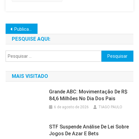
Navegação
Publicações mais antigas
por
PESQUISE AQUI:
posts
Pesquisar
por:
MAIS VISITADO
Grande ABC: Movimentação De R$
84,6 Milhões No Dia Dos Pais
6 de agosto de 2026
TIAGO PAULO
STF Suspende Análise De Lei Sobre
Jogos De Azar E Bets