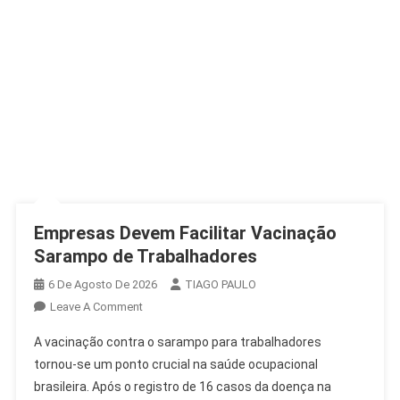
Empresas Devem Facilitar Vacinação
Sarampo de Trabalhadores
6 De Agosto De 2026
TIAGO PAULO
On
Leave A Comment
Empresas
A vacinação contra o sarampo para trabalhadores
Devem
tornou-se um ponto crucial na saúde ocupacional
Facilitar
brasileira. Após o registro de 16 casos da doença na
Vacinação