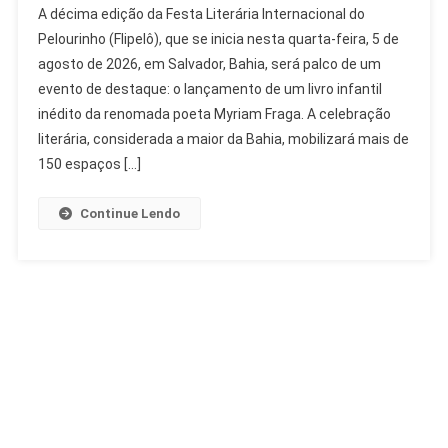
A décima edição da Festa Literária Internacional do
Infantil
Pelourinho (Flipelô), que se inicia nesta quarta-feira, 5 de
Inédito
agosto de 2026, em Salvador, Bahia, será palco de um
De
evento de destaque: o lançamento de um livro infantil
Myriam
Fraga
inédito da renomada poeta Myriam Fraga. A celebração
Lançado
literária, considerada a maior da Bahia, mobilizará mais de
Na
150 espaços […]
Flipelô
Continue Lendo