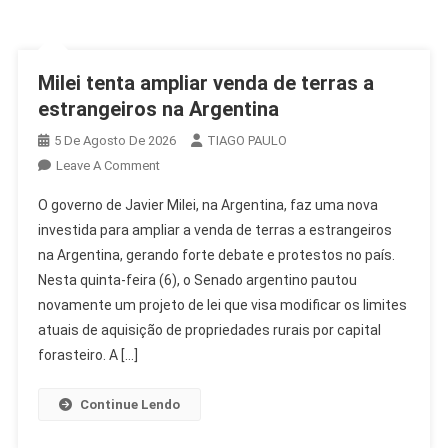
Milei tenta ampliar venda de terras a
estrangeiros na Argentina
5 De Agosto De 2026
TIAGO PAULO
On
Leave A Comment
Milei
O governo de Javier Milei, na Argentina, faz uma nova
Tenta
investida para ampliar a venda de terras a estrangeiros
Ampliar
na Argentina, gerando forte debate e protestos no país.
Venda
Nesta quinta-feira (6), o Senado argentino pautou
De
Terras
novamente um projeto de lei que visa modificar os limites
A
atuais de aquisição de propriedades rurais por capital
Estrangeiros
forasteiro. A […]
Na
Argentina
Continue Lendo