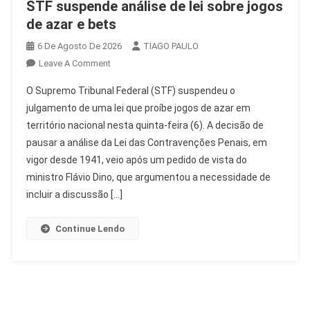
STF suspende análise de lei sobre jogos
de azar e bets
6 De Agosto De 2026
TIAGO PAULO
On
Leave A Comment
STF
O Supremo Tribunal Federal (STF) suspendeu o
Suspende
julgamento de uma lei que proíbe jogos de azar em
Análise
território nacional nesta quinta-feira (6). A decisão de
De
pausar a análise da Lei das Contravenções Penais, em
Lei
Sobre
vigor desde 1941, veio após um pedido de vista do
Jogos
ministro Flávio Dino, que argumentou a necessidade de
De
incluir a discussão […]
Azar
E
Continue Lendo
Bets