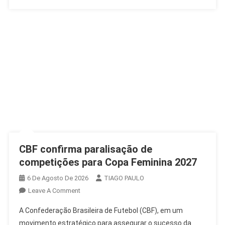
CBF confirma paralisação de
competições para Copa Feminina 2027
6 De Agosto De 2026
TIAGO PAULO
On
Leave A Comment
CBF
A Confederação Brasileira de Futebol (CBF), em um
Confirma
movimento estratégico para assegurar o sucesso da
Paralisação