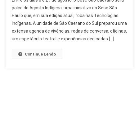
São
palco do Agosto Indígena, uma iniciativa do Sesc São
Caetano
Paulo que, em sua edição atual, foca nas Tecnologias
Celebra
Indígenas. A unidade de São Caetano do Sul preparou uma
Agosto
Indígena
extensa agenda de vivências, rodas de conversa, oficinas,
Com
um espetáculo teatral e experiências dedicadas […]
Saberes
Ancestrais
Continue Lendo