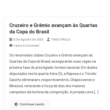
Cruzeiro e Grêmio avançam às Quartas
da Copa do Brasil
6 De Agosto De 2026
TIAGO PAULO
On
Leave A Comment
Cruzeiro
Os renomados clubes Cruzeiro e Grêmio avançam às
E
Quartas da Copa do Brasil, assegurando suas vagas na
Grêmio
próxima fase do prestigiado torneio nacional. Em duelos
Avançam
disputados nesta quarta-feira (5), a Raposa e o Tricolor
Às
Quartas
Gaúcho eliminaram, respectivamente, Chapecoense e
Da
Mirassol, reiterando a força de dois dos maiores
Copa
campeões da história da competição. A jornada rumo […]
Do
Brasil
Continue Lendo