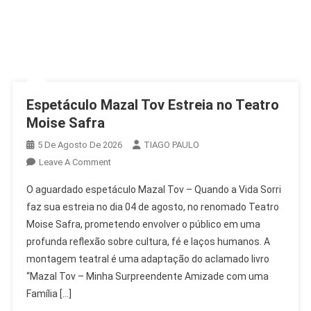
Espetáculo Mazal Tov Estreia no Teatro
Moise Safra
5 De Agosto De 2026
TIAGO PAULO
On
Leave A Comment
Espetáculo
O aguardado espetáculo Mazal Tov – Quando a Vida Sorri
Mazal
faz sua estreia no dia 04 de agosto, no renomado Teatro
Tov
Moise Safra, prometendo envolver o público em uma
Estreia
profunda reflexão sobre cultura, fé e laços humanos. A
No
Teatro
montagem teatral é uma adaptação do aclamado livro
Moise
“Mazal Tov – Minha Surpreendente Amizade com uma
Safra
Família […]