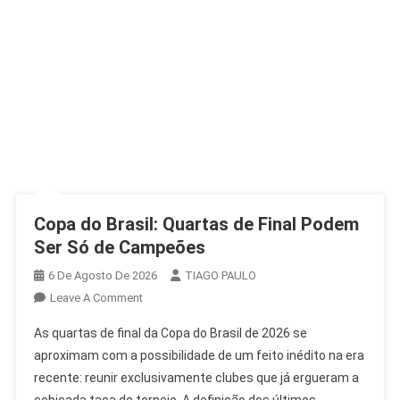
Copa do Brasil: Quartas de Final Podem
Ser Só de Campeões
6 De Agosto De 2026
TIAGO PAULO
On
Leave A Comment
Copa
As quartas de final da Copa do Brasil de 2026 se
Do
aproximam com a possibilidade de um feito inédito na era
Brasil:
recente: reunir exclusivamente clubes que já ergueram a
Quartas
cobiçada taça do torneio. A definição dos últimos
De