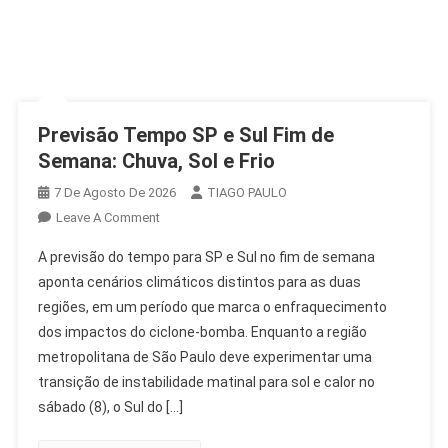
Previsão Tempo SP e Sul Fim de
Semana: Chuva, Sol e Frio
7 De Agosto De 2026
TIAGO PAULO
On
Leave A Comment
Previsão
A previsão do tempo para SP e Sul no fim de semana
Tempo
aponta cenários climáticos distintos para as duas
SP
regiões, em um período que marca o enfraquecimento
E
dos impactos do ciclone-bomba. Enquanto a região
Sul
Fim
metropolitana de São Paulo deve experimentar uma
De
transição de instabilidade matinal para sol e calor no
Semana:
sábado (8), o Sul do […]
Chuva,
Sol