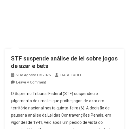
STF suspende análise de lei sobre jogos
de azar e bets
6 De Agosto De 2026
TIAGO PAULO
On
Leave A Comment
STF
O Supremo Tribunal Federal (STF) suspendeu o
Suspende
julgamento de uma lei que proíbe jogos de azar em
Análise
território nacional nesta quinta-feira (6). A decisão de
De
pausar a análise da Lei das Contravenções Penais, em
Lei
Sobre
vigor desde 1941, veio após um pedido de vista do
Jogos