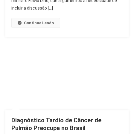
ministro Flávio Dino, que argumentou a necessidade de
De
incluir a discussão […]
Azar
E
Continue Lendo
Bets
Diagnóstico Tardio de Câncer de
Pulmão Preocupa no Brasil