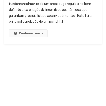
Regulação
fundamentalmente de um arcabouço regulatório bem
E
definido e da criação de incentivos econômicos que
Mercado
garantam previsibilidade aos investimentos. Esta foi a
Essenciais
principal conclusão de um painel […]
Continue Lendo