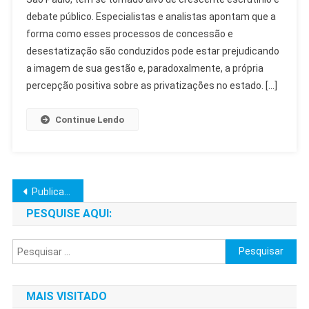
Críticas
debate público. Especialistas e analistas apontam que a
Respingam
forma como esses processos de concessão e
Em
Imagem
desestatização são conduzidos pode estar prejudicando
No
a imagem de sua gestão e, paradoxalmente, a própria
SP
percepção positiva sobre as privatizações no estado. […]
Continue Lendo
Navegação
Publicações mais antigas
por
PESQUISE AQUI:
posts
Pesquisar
por:
MAIS VISITADO