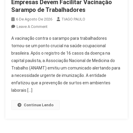
Empresas Devem Facilitar Vacinação
Sarampo de Trabalhadores
6 De Agosto De 2026
TIAGO PAULO
On
Leave A Comment
Empresas
A vacinação contra o sarampo para trabalhadores
Devem
tornou-se um ponto crucial na saúde ocupacional
Facilitar
brasileira. Após o registro de 16 casos da doença na
Vacinação
capital paulista, a Associação Nacional de Medicina do
Sarampo
De
Trabalho (ANAMT) emitiu um comunicado alertando para
Trabalhadores
a necessidade urgente de imunização. A entidade
enfatizou que a prevenção de surtos em ambientes
laborais […]
Continue Lendo