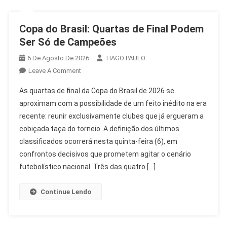
Copa do Brasil: Quartas de Final Podem
Ser Só de Campeões
6 De Agosto De 2026
TIAGO PAULO
On
Leave A Comment
Copa
As quartas de final da Copa do Brasil de 2026 se
Do
aproximam com a possibilidade de um feito inédito na era
Brasil:
recente: reunir exclusivamente clubes que já ergueram a
Quartas
cobiçada taça do torneio. A definição dos últimos
De
Final
classificados ocorrerá nesta quinta-feira (6), em
Podem
confrontos decisivos que prometem agitar o cenário
Ser
futebolístico nacional. Três das quatro […]
Só
De
Continue Lendo
Campeões