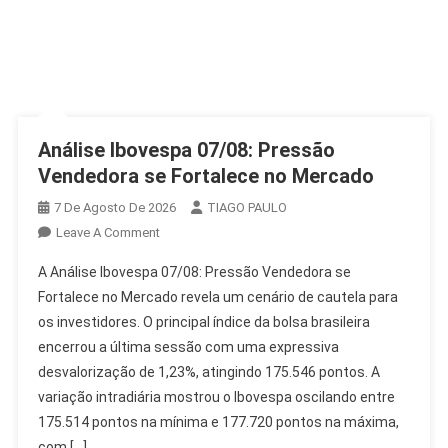
Análise Ibovespa 07/08: Pressão
Vendedora se Fortalece no Mercado
7 De Agosto De 2026
TIAGO PAULO
On
Leave A Comment
Análise
A Análise Ibovespa 07/08: Pressão Vendedora se
Ibovespa
Fortalece no Mercado revela um cenário de cautela para
07/08:
os investidores. O principal índice da bolsa brasileira
Pressão
encerrou a última sessão com uma expressiva
Vendedora
Se
desvalorização de 1,23%, atingindo 175.546 pontos. A
Fortalece
variação intradiária mostrou o Ibovespa oscilando entre
No
175.514 pontos na mínima e 177.720 pontos na máxima,
Mercado
com […]