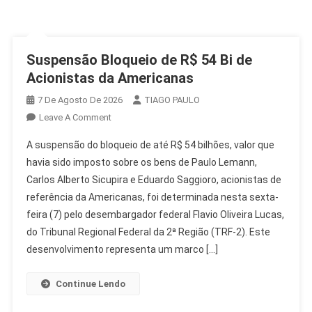
Suspensão Bloqueio de R$ 54 Bi de
Acionistas da Americanas
7 De Agosto De 2026
TIAGO PAULO
On
Leave A Comment
Suspensão
A suspensão do bloqueio de até R$ 54 bilhões, valor que
Bloqueio
havia sido imposto sobre os bens de Paulo Lemann,
De
Carlos Alberto Sicupira e Eduardo Saggioro, acionistas de
R$
referência da Americanas, foi determinada nesta sexta-
54
Bi
feira (7) pelo desembargador federal Flavio Oliveira Lucas,
De
do Tribunal Regional Federal da 2ª Região (TRF-2). Este
Acionistas
desenvolvimento representa um marco […]
Da
Americanas
Continue Lendo