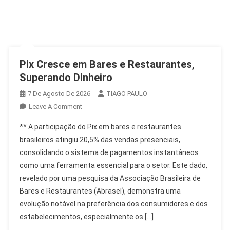
Pix Cresce em Bares e Restaurantes,
Superando Dinheiro
7 De Agosto De 2026
TIAGO PAULO
On
Leave A Comment
Pix
** A participação do Pix em bares e restaurantes
Cresce
brasileiros atingiu 20,5% das vendas presenciais,
Em
consolidando o sistema de pagamentos instantâneos
Bares
como uma ferramenta essencial para o setor. Este dado,
E
Restaurantes,
revelado por uma pesquisa da Associação Brasileira de
Superando
Bares e Restaurantes (Abrasel), demonstra uma
Dinheiro
evolução notável na preferência dos consumidores e dos
estabelecimentos, especialmente os […]