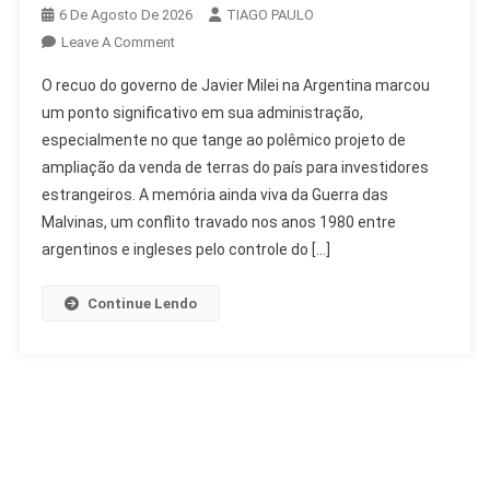
6 De Agosto De 2026
TIAGO PAULO
On
Leave A Comment
Milei
O recuo do governo de Javier Milei na Argentina marcou
Recua
um ponto significativo em sua administração,
Em
especialmente no que tange ao polêmico projeto de
Venda
ampliação da venda de terras do país para investidores
De
Terras
estrangeiros. A memória ainda viva da Guerra das
A
Malvinas, um conflito travado nos anos 1980 entre
Estrangeiros
argentinos e ingleses pelo controle do […]
Na
Argentina
Continue Lendo