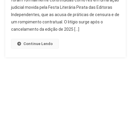
foram formalmente constituídas como rés em uma ação
Theatro
judicial movida pela Festa Literária Pirata das Editoras
Municipal
Por
Independentes, que as acusa de práticas de censura e de
Censura
um rompimento contratual. O litígio surge após o
cancelamento da edição de 2025 […]
Continue Lendo