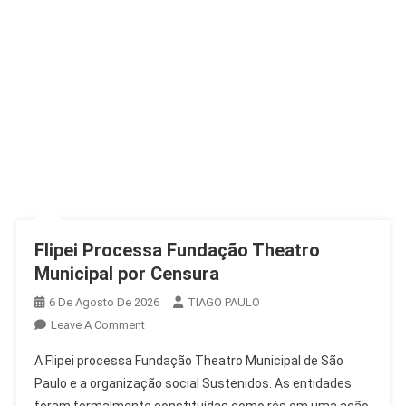
Flipei Processa Fundação Theatro
Municipal por Censura
6 De Agosto De 2026
TIAGO PAULO
On
Leave A Comment
Flipei
A Flipei processa Fundação Theatro Municipal de São
Processa
Paulo e a organização social Sustenidos. As entidades
Fundação