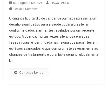
6 De Agosto De 2026
TIAGO PAULO
On
Leave A Comment
Diagnóstico
O diagnóstico tardio de câncer de pulmão representa um
Tardio
desafio significativo para a saúde pública brasileira,
De
conforme dados alarmantes revelados por um recente
Câncer
estudo. A doença, muitas vezes silenciosa em suas
De
Pulmão
fases iniciais, é identificada na maioria dos pacientes em
Preocupa
estágios avançados, o que compromete severamente as
No
chances de tratamento e cura. Este cenário, globalmente
Brasil
[…]
Continue Lendo