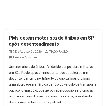
PMs detêm motorista de ônibus em SP
após desentendimento
7 De Agosto De 2026
TIAGO PAULO
On
Leave A Comment
PMs
Um motorista de ônibus foi detido por policiais militares
Detêm
em São Paulo após um incidente que escalou de um
Motorista
desentendimento no trânsito da capital paulista para
De
uma abordagem enérgica dentro do veículo de transporte
Ônibus
Em
público. O episódio, que gerou repercussão e indignação,
SP
ocorreu em um dos eixos viários da cidade, levantando
Após
discussões sobre conduta policial […]