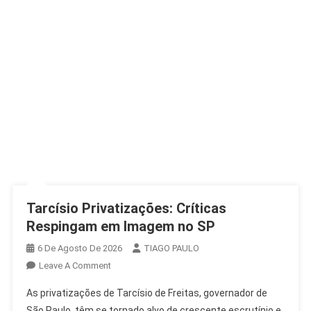
Tarcísio Privatizações: Críticas
Respingam em Imagem no SP
6 De Agosto De 2026
TIAGO PAULO
On
Leave A Comment
Tarcísio
As privatizações de Tarcísio de Freitas, governador de
Privatizações:
São Paulo, têm se tornado alvo de crescente escrutínio e