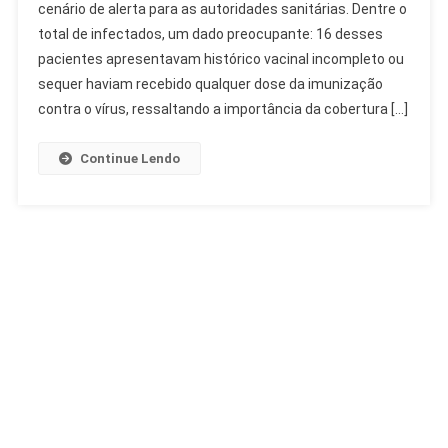
cenário de alerta para as autoridades sanitárias. Dentre o
Paulo:
total de infectados, um dado preocupante: 16 desses
23
Casos
pacientes apresentavam histórico vacinal incompleto ou
Confirmados
sequer haviam recebido qualquer dose da imunização
E
contra o vírus, ressaltando a importância da cobertura […]
Alerta
Vacinal
Continue Lendo