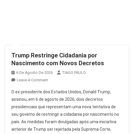
Trump Restringe Cidadania por
Nascimento com Novos Decretos
6 De Agosto De 2026
TIAGO PAULO
On
Leave A Comment
Trump
O ex-presidente dos Estados Unidos, Donald Trump,
Restringe
assinou, em 6 de agosto de 2026, dois decretos
Cidadania
presidenciais que representam uma nova tentativa de
Por
seu governo de restringir a cidadania por nascimento no
Nascimento
Com
país. As medidas foram divulgadas após uma iniciativa
Novos
anterior de Trump ser rejeitada pela Suprema Corte,