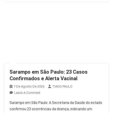
Sarampo em São Paulo: 23 Casos
Confirmados e Alerta Vacinal
7 De Agosto De 2026
TIAGO PAULO
On
Leave A Comment
Sarampo
Sarampo em São Paulo: A Secretaria da Saúde do estado
Em
confirmou 23 ocorrências da doença, indicando um
São