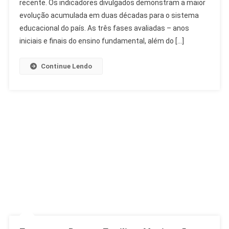
recente. Os indicadores divulgados demonstram a maior
Da
Educação
evolução acumulada em duas décadas para o sistema
Básica
educacional do país. As três fases avaliadas – anos
No
iniciais e finais do ensino fundamental, além do […]
Brasil
Continue Lendo