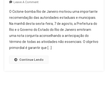
On
Leave A Comment
Ciclone-
O Ciclone-bomba Rio de Janeiro motivou uma importante
Bomba
recomendação das autoridades estaduais e municipais.
Rio
Na manhã desta sexta-feira, 7 de agosto, a Prefeitura do
De
Rio e o Governo do Estado do Rio de Janeiro emitiram
Janeiro:
Autoridades
uma nota conjunta aconselhando a antecipação do
Recomendam
término de todas as atividades não essenciais. O objetivo
Antecipação
primordial é garantir que […]
Continue Lendo