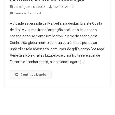
7 De Agosto De 2026
TIAGO PAULO
On
Leave A Comment
Marbella
A cidade espanhola de Marbella, na deslumbrante Costa
Se
del Sol, vive uma transformação profunda, buscando
Transforma:
estabelecer-se como um Marbella polo de tecnologia.
De
Conhecida globalmente por sua opulência e por atrair
Playground
Milionário
uma clientela abastada, com lojas de grife como Bottega
A
Veneta e Rolex, iates luxuosos e uma frota invejável de
Polo
Ferraris e Lamborghinis, a localidade agora […]
De
Tecnologia
Continue Lendo