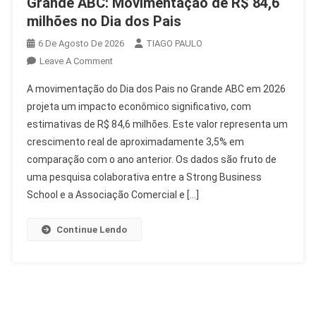
Grande ABC: Movimentação de R$ 84,6
milhões no Dia dos Pais
6 De Agosto De 2026
TIAGO PAULO
On
Leave A Comment
Grande
A movimentação do Dia dos Pais no Grande ABC em 2026
ABC:
projeta um impacto econômico significativo, com
Movimentação
estimativas de R$ 84,6 milhões. Este valor representa um
De
crescimento real de aproximadamente 3,5% em
R$
84,6
comparação com o ano anterior. Os dados são fruto de
Milhões
uma pesquisa colaborativa entre a Strong Business
No
School e a Associação Comercial e […]
Dia
Dos
Continue Lendo
Pais