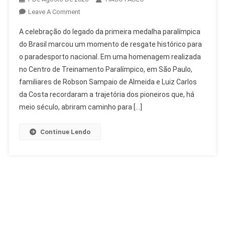
On
Leave A Comment
Legado
A celebração do legado da primeira medalha paralímpica
Da
do Brasil marcou um momento de resgate histórico para
Primeira
o paradesporto nacional. Em uma homenagem realizada
Medalha
no Centro de Treinamento Paralímpico, em São Paulo,
Paralímpica
Do
familiares de Robson Sampaio de Almeida e Luiz Carlos
Brasil
da Costa recordaram a trajetória dos pioneiros que, há
Celebrado
meio século, abriram caminho para […]
Continue Lendo