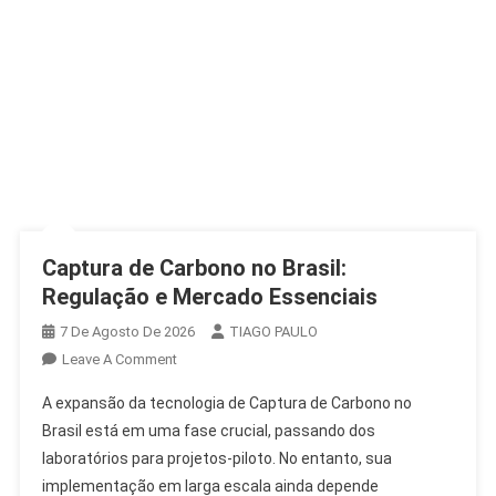
Captura de Carbono no Brasil:
Regulação e Mercado Essenciais
7 De Agosto De 2026
TIAGO PAULO
On
Leave A Comment
Captura
A expansão da tecnologia de Captura de Carbono no
De
Brasil está em uma fase crucial, passando dos
Carbono
laboratórios para projetos-piloto. No entanto, sua
No
implementação em larga escala ainda depende
Brasil: