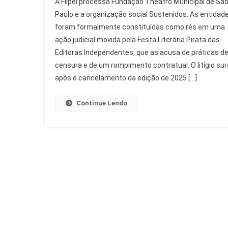
A Flipei processa Fundação Theatro Municipal de Sã
Processa
Paulo e a organização social Sustenidos. As entidad
Fundação
foram formalmente constituídas como rés em uma
Theatro
ação judicial movida pela Festa Literária Pirata das
Municipal
Por
Editoras Independentes, que as acusa de práticas d
Censura
censura e de um rompimento contratual. O litígio su
após o cancelamento da edição de 2025 […]
Continue Lendo