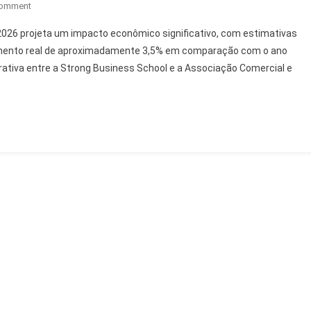
On
Comment
Grande
026 projeta um impacto econômico significativo, com estimativas
ABC:
cimento real de aproximadamente 3,5% em comparação com o ano
Movimentação
rativa entre a Strong Business School e a Associação Comercial e
De
R$
84,6
Milhões
No
Dia
Dos
Pais