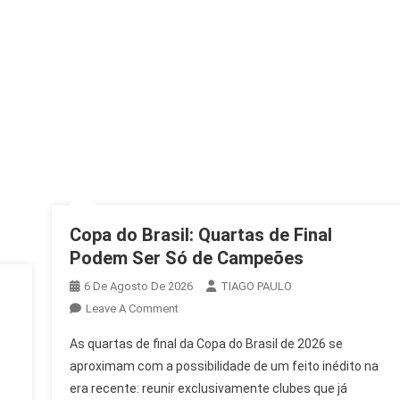
Copa do Brasil: Quartas de Final
Podem Ser Só de Campeões
6 De Agosto De 2026
TIAGO PAULO
On
Leave A Comment
Copa
As quartas de final da Copa do Brasil de 2026 se
Do
aproximam com a possibilidade de um feito inédito na
Brasil:
era recente: reunir exclusivamente clubes que já
Quartas