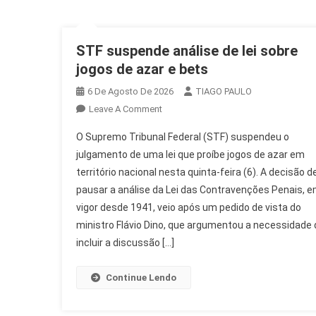
STF suspende análise de lei sobre
jogos de azar e bets
6 De Agosto De 2026
TIAGO PAULO
On
Leave A Comment
STF
O Supremo Tribunal Federal (STF) suspendeu o
Suspende
julgamento de uma lei que proíbe jogos de azar em
Análise
território nacional nesta quinta-feira (6). A decisão d
De
pausar a análise da Lei das Contravenções Penais, 
Lei
Sobre
vigor desde 1941, veio após um pedido de vista do
Jogos
ministro Flávio Dino, que argumentou a necessidade 
De
incluir a discussão […]
Azar
E
Continue Lendo
Bets