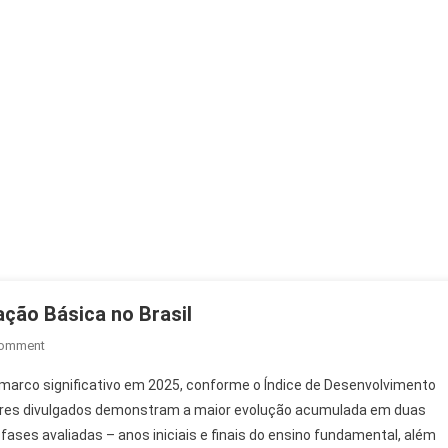
ação Básica no Brasil
On
Comment
Ideb
marco significativo em 2025, conforme o Índice de Desenvolvimento
2025:
dores divulgados demonstram a maior evolução acumulada em duas
Avanço
fases avaliadas – anos iniciais e finais do ensino fundamental, além
Histórico