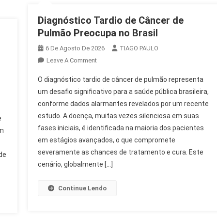
Diagnóstico Tardio de Câncer de
Pulmão Preocupa no Brasil
6 De Agosto De 2026
TIAGO PAULO
On
Leave A Comment
Diagnóstico
O diagnóstico tardio de câncer de pulmão representa
Tardio
um desafio significativo para a saúde pública brasileira,
De
conforme dados alarmantes revelados por um recente
Câncer
estudo. A doença, muitas vezes silenciosa em suas
De
e
Pulmão
fases iniciais, é identificada na maioria dos pacientes
em
Preocupa
em estágios avançados, o que compromete
No
severamente as chances de tratamento e cura. Este
de
Brasil
cenário, globalmente […]
Continue Lendo