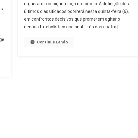
o
ergueram a cobiçada taça do torneio. A definição dos
De
es
Final
últimos classificados ocorrerá nesta quinta-feira (6),
Podem
em confrontos decisivos que prometem agitar o
Ser
cenário futebolístico nacional. Três das quatro […]
e
Só
De
rge
Continue Lendo
Campeões