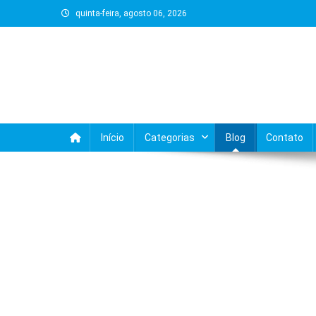
Skip
quinta-feira, agosto 06, 2026
to
content
Início
Categorias
Blog
Contato
BLOG