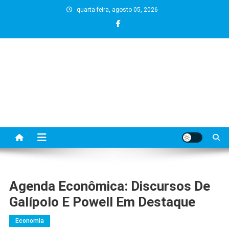
Skip
quarta-feira, agosto 05, 2026
to
content
Agenda Econômica: Discursos De
Galípolo E Powell Em Destaque
Economia