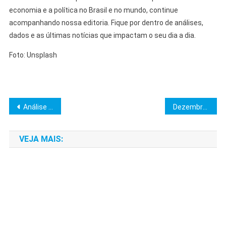
economia e a política no Brasil e no mundo, continue
acompanhando nossa editoria. Fique por dentro de análises,
dados e as últimas notícias que impactam o seu dia a dia.
Foto: Unsplash
Navegação
Análise de Mercados: Ibovespa, Nasdaq e Bitcoin em Destaque
Dezembro de 2025: Fatos, Feriados e Datas Marcantes do Mês
de
VEJA MAIS:
Post