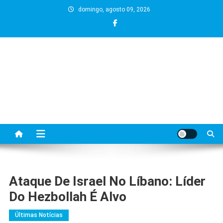
Skip
domingo, agosto 09, 2026
to
content
Ataque De Israel No Líbano: Líder
Do Hezbollah É Alvo
Últimas Notícias