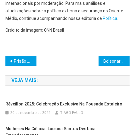
internacionais por moderação. Para mais análises e
atualizações sobre a política externa e segurança no Oriente
Médio, continue acompanhando nossa editoria de
Política
.
Crédito da imagem: CNN Brasil
Navegação
Prisão de Bolsonaro: Impacto no Bolsonarismo e Sucessão 2026
Bolsonaro relata alucinação em audiência de custódia no STF
de
VEJA MAIS:
Post
Réveillon 2025: Celebração Exclusiva Na Pousada Estaleiro
20 de novembro de 2025
TIAGO PAULO
Mulheres Na Ciência: Luciana Santos Destaca