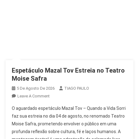
Espetáculo Mazal Tov Estreia no Teatro
Moise Safra
5 De Agosto De 2026
TIAGO PAULO
On
Leave A Comment
Espetáculo
O aguardado espetáculo Mazal Tov – Quando a Vida Sorri
Mazal
faz sua estreia no dia 04 de agosto, no renomado Teatro
Tov
Moise Safra, prometendo envolver o público em uma
Estreia
profunda reflexão sobre cultura, fé e laços humanos. A
No
Teatro