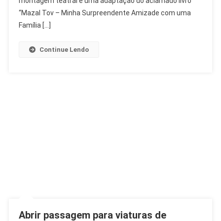
montagem teatral é uma adaptação do aclamado livro
Moise
“Mazal Tov – Minha Surpreendente Amizade com uma
Safra
Família […]
Continue Lendo
Abrir passagem para viaturas de