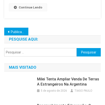
Continue Lendo
Navegação
Publicações mais antigas
por
PESQUISE AQUI:
posts
Pesquisar
por:
MAIS VISITADO
Milei Tenta Ampliar Venda De Terras
A Estrangeiros Na Argentina
5 de agosto de 2026
TIAGO PAULO