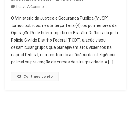
On
Leave A Comment
MJSP
O Ministério da Justiça e Segurança Pública (MJSP)
Detalha
tornou públicos, nesta terça-feira (4), os pormenores da
Operação
Operação Rede Interrompida em Brasília. Deflagrada pela
Rede
Polícia Civil do Distrito Federal (PCDF), a ação visou
Interrompida
Em
desarticular grupos que planejavam atos violentos na
Brasília
capital federal, demonstrando a eficácia da inteligência
policial na prevenção de crimes de alta gravidade. A […]
Continue Lendo