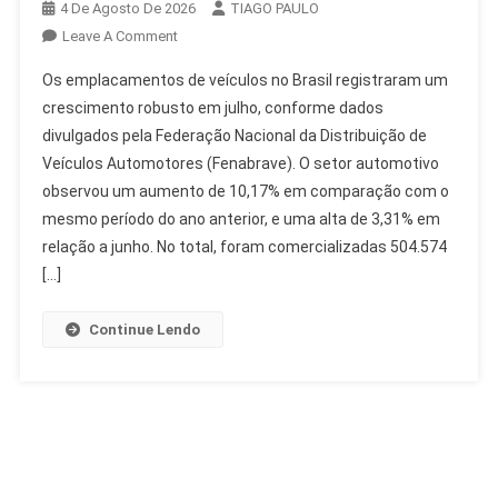
4 De Agosto De 2026
TIAGO PAULO
On
Leave A Comment
Emplacamentos
Os emplacamentos de veículos no Brasil registraram um
De
crescimento robusto em julho, conforme dados
Veículos:
divulgados pela Federação Nacional da Distribuição de
Crescimento
Veículos Automotores (Fenabrave). O setor automotivo
De
10%
observou um aumento de 10,17% em comparação com o
Em
mesmo período do ano anterior, e uma alta de 3,31% em
Julho
relação a junho. No total, foram comercializadas 504.574
[…]
Continue Lendo