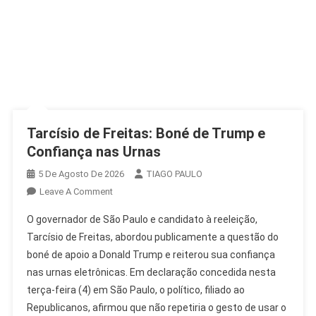
Tarcísio de Freitas: Boné de Trump e
Confiança nas Urnas
5 De Agosto De 2026
TIAGO PAULO
On
Leave A Comment
Tarcísio
O governador de São Paulo e candidato à reeleição,
De
Tarcísio de Freitas, abordou publicamente a questão do
Freitas:
boné de apoio a Donald Trump e reiterou sua confiança
Boné
nas urnas eletrônicas. Em declaração concedida nesta
De
Trump
terça-feira (4) em São Paulo, o político, filiado ao
E
Republicanos, afirmou que não repetiria o gesto de usar o