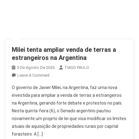
Milei tenta ampliar venda de terras a
estrangeiros na Argentina
5 De Agosto De 2026
TIAGO PAULO
On
Leave A Comment
Milei
O governo de Javier Milei, na Argentina, faz uma nova
Tenta
investida para ampliar a venda de terras a estrangeiros
Ampliar
na Argentina, gerando forte debate e protestos no país.
Venda
Nesta quinta-feira (6), o Senado argentino pautou
De
Terras
novamente um projeto de lei que visa modificar os limites
A
atuais de aquisição de propriedades rurais por capital
Estrangeiros
forasteiro. A […]