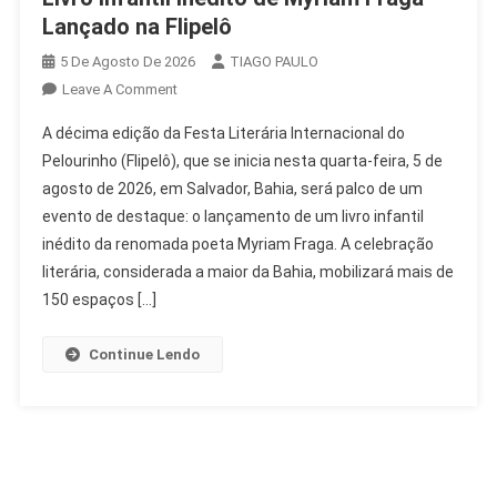
Lançado na Flipelô
5 De Agosto De 2026
TIAGO PAULO
On
Leave A Comment
Livro
A décima edição da Festa Literária Internacional do
Infantil
Pelourinho (Flipelô), que se inicia nesta quarta-feira, 5 de
Inédito
agosto de 2026, em Salvador, Bahia, será palco de um
De
evento de destaque: o lançamento de um livro infantil
Myriam
Fraga
inédito da renomada poeta Myriam Fraga. A celebração
Lançado
literária, considerada a maior da Bahia, mobilizará mais de
Na
150 espaços […]
Flipelô
Continue Lendo