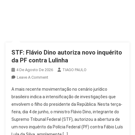
STF: Flávio Dino autoriza novo inquérito
da PF contra Lulinha
4 De Agosto De 2026
TIAGO PAULO
On
Leave A Comment
STF:
A mais recente movimentação no cenário jurídico
Flávio
brasileiro indica a intensificação de investigações que
Dino
envolvem o filho do presidente da República. Nesta terça-
Autoriza
feira, dia 4 de junho, o ministro Flávio Dino, integrante do
Novo
Inquérito
Supremo Tribunal Federal (STF), autorizou a abertura de
Da
um novo inquérito da Polícia Federal (PF) contra Fábio Luís
PF
Lula da Silva, amplamente […]