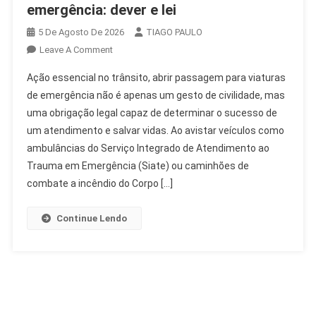
emergência: dever e lei
5 De Agosto De 2026
TIAGO PAULO
On
Leave A Comment
Abrir
Ação essencial no trânsito, abrir passagem para viaturas
Passagem
de emergência não é apenas um gesto de civilidade, mas
Para
uma obrigação legal capaz de determinar o sucesso de
Viaturas
um atendimento e salvar vidas. Ao avistar veículos como
De
Emergência:
ambulâncias do Serviço Integrado de Atendimento ao
Dever
Trauma em Emergência (Siate) ou caminhões de
E
combate a incêndio do Corpo […]
Lei
Continue Lendo