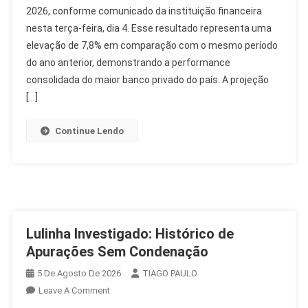
2026, conforme comunicado da instituição financeira
Lucro
nesta terça-feira, dia 4. Esse resultado representa uma
Recorrente
De
elevação de 7,8% em comparação com o mesmo período
R$
do ano anterior, demonstrando a performance
12,4
consolidada do maior banco privado do país. A projeção
Bilhões
[…]
No
2T26
Continue Lendo
Lulinha Investigado: Histórico de
Apurações Sem Condenação
5 De Agosto De 2026
TIAGO PAULO
On
Leave A Comment
Lulinha