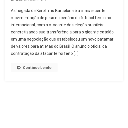
Kerolin
A chegada de Kerolin no Barcelona é a mais recente
No
movimentação de peso no cenário do futebol feminino
Barcelona:
internacional, com a atacante da seleção brasileira
Contratação
concretizando sua transferência para o gigante catalão
Recorde
No
em uma negociação que estabeleceu um novo patamar
Futebol
de valores para atletas do Brasil. O anúncio oficial da
Feminino
contratação da atacante foi feito […]
Continue Lendo