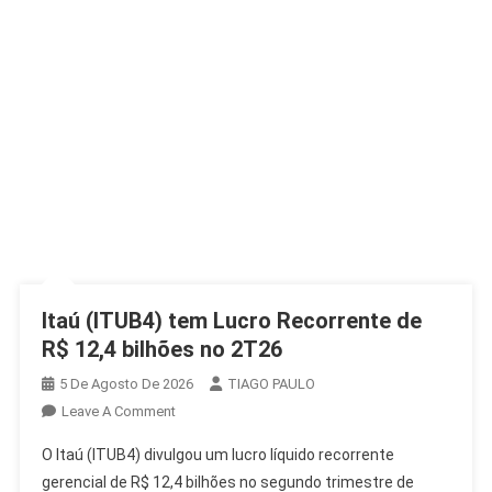
Itaú (ITUB4) tem Lucro Recorrente de
R$ 12,4 bilhões no 2T26
5 De Agosto De 2026
TIAGO PAULO
On
Leave A Comment
Itaú
O Itaú (ITUB4) divulgou um lucro líquido recorrente
(ITUB4)
gerencial de R$ 12,4 bilhões no segundo trimestre de
Tem