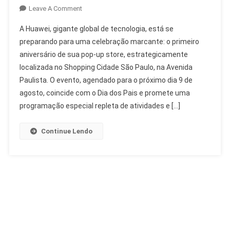
On
Leave A Comment
Aniversário
A Huawei, gigante global de tecnologia, está se
Huawei
preparando para uma celebração marcante: o primeiro
Pop-
aniversário de sua pop-up store, estrategicamente
Up
localizada no Shopping Cidade São Paulo, na Avenida
Store
Com
Paulista. O evento, agendado para o próximo dia 9 de
Vanderlei
agosto, coincide com o Dia dos Pais e promete uma
Cordeiro
programação especial repleta de atividades e […]
Continue Lendo