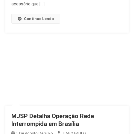
Confiança
acessório que […]
Nas
Urnas
Continue Lendo
MJSP Detalha Operação Rede
Interrompida em Brasília
5 De Agosto De 2026
TIAGO PAULO