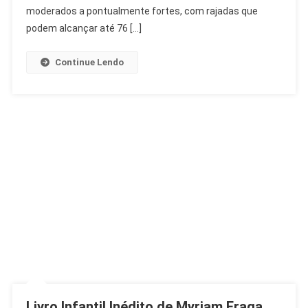
Fortes
moderados a pontualmente fortes, com rajadas que
Ativam
podem alcançar até 76 […]
Estágio
2
Continue Lendo
Livro Infantil Inédito de Myriam Fraga