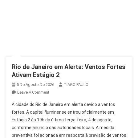
Rio de Janeiro em Alerta: Ventos Fortes
Ativam Estágio 2
5 De Agosto De 2026
TIAGO PAULO
On
Leave A Comment
Rio
A cidade do Rio de Janeiro em alerta devido a ventos
De
fortes. A capital fluminense entrou oficialmente em
Janeiro
Estágio 2 às 19h da última terça-feira, 4 de agosto,
Em
conforme anúncio das autoridades locais. A medida
Alerta:
Ventos
preventiva foi acionada em resposta à previsão de ventos