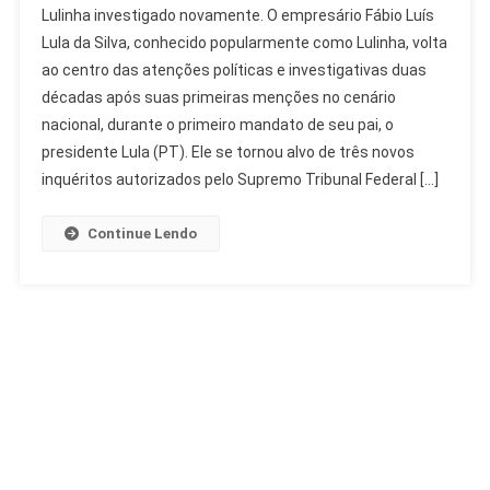
Lulinha investigado novamente. O empresário Fábio Luís
Investigado:
Lula da Silva, conhecido popularmente como Lulinha, volta
Histórico
ao centro das atenções políticas e investigativas duas
De
décadas após suas primeiras menções no cenário
Apurações
Sem
nacional, durante o primeiro mandato de seu pai, o
Condenação
presidente Lula (PT). Ele se tornou alvo de três novos
inquéritos autorizados pelo Supremo Tribunal Federal […]
Continue Lendo