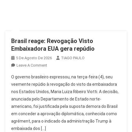
Brasil reage: Revogação Visto
Embaixadora EUA gera repúdio
5 De Agosto De 2026
TIAGO PAULO
On
Leave A Comment
Brasil
O governo brasileiro expressou, na terça-feira (4), seu
Reage:
veemente repúdio à revogação do visto da embaixadora
Revogação
nos Estados Unidos, Maria Luiza Ribeiro Viotti. A decisão,
Visto
anunciada pelo Departamento de Estado norte-
Embaixadora
EUA
americano, foi justificada pela suposta demora do Brasil
Gera
em conceder a aprovação diplomática, conhecida como
Repúdio
agrément, para o indicado da administração Trump à
embaixada dos […]