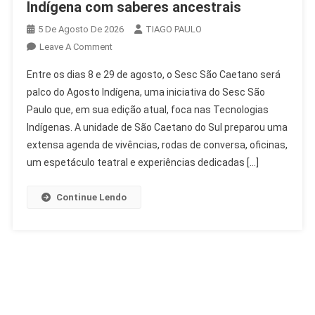
Indígena com saberes ancestrais
5 De Agosto De 2026
TIAGO PAULO
On
Leave A Comment
Sesc
Entre os dias 8 e 29 de agosto, o Sesc São Caetano será
São
palco do Agosto Indígena, uma iniciativa do Sesc São
Caetano
Paulo que, em sua edição atual, foca nas Tecnologias
Celebra
Indígenas. A unidade de São Caetano do Sul preparou uma
Agosto
Indígena
extensa agenda de vivências, rodas de conversa, oficinas,
Com
um espetáculo teatral e experiências dedicadas […]
Saberes
Ancestrais
Continue Lendo