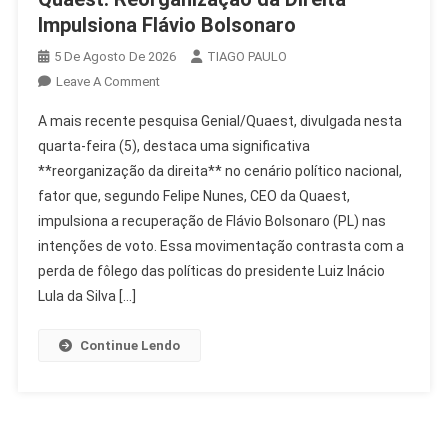
Impulsiona Flávio Bolsonaro
5 De Agosto De 2026
TIAGO PAULO
On
Leave A Comment
Quaest:
A mais recente pesquisa Genial/Quaest, divulgada nesta
Reorganização
quarta-feira (5), destaca uma significativa
Da
**reorganização da direita** no cenário político nacional,
Direita
fator que, segundo Felipe Nunes, CEO da Quaest,
Impulsiona
Flávio
impulsiona a recuperação de Flávio Bolsonaro (PL) nas
Bolsonaro
intenções de voto. Essa movimentação contrasta com a
perda de fôlego das políticas do presidente Luiz Inácio
Lula da Silva […]
Continue Lendo