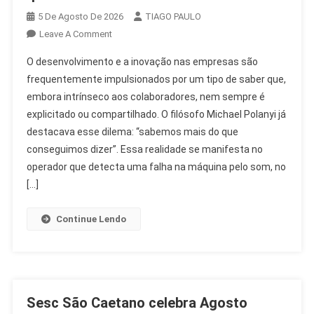
5 De Agosto De 2026
TIAGO PAULO
On
Leave A Comment
Desenvolvimento
O desenvolvimento e a inovação nas empresas são
E
frequentemente impulsionados por um tipo de saber que,
Inovação:
embora intrínseco aos colaboradores, nem sempre é
O
explicitado ou compartilhado. O filósofo Michael Polanyi já
Saber
Que
destacava esse dilema: “sabemos mais do que
Transforma
conseguimos dizer”. Essa realidade se manifesta no
O
operador que detecta uma falha na máquina pelo som, no
RH
[…]
Continue Lendo
Sesc São Caetano celebra Agosto