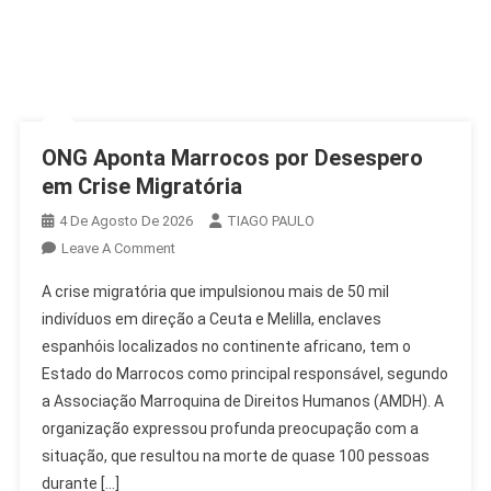
ONG Aponta Marrocos por Desespero
em Crise Migratória
4 De Agosto De 2026
TIAGO PAULO
On
Leave A Comment
ONG
A crise migratória que impulsionou mais de 50 mil
Aponta
indivíduos em direção a Ceuta e Melilla, enclaves
Marrocos
espanhóis localizados no continente africano, tem o
Por
Estado do Marrocos como principal responsável, segundo
Desespero
Em
a Associação Marroquina de Direitos Humanos (AMDH). A
Crise
organização expressou profunda preocupação com a
Migratória
situação, que resultou na morte de quase 100 pessoas
durante […]