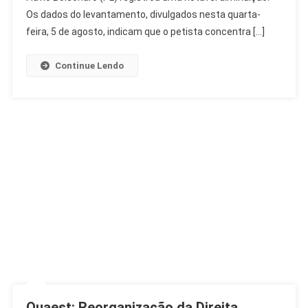
Bolsonaro
Os dados do levantamento, divulgados nesta quarta-
Avança
feira, 5 de agosto, indicam que o petista concentra […]
Continue Lendo
Quaest: Reorganização da Direita