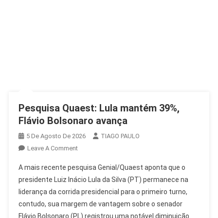
Pesquisa Quaest: Lula mantém 39%,
Flávio Bolsonaro avança
5 De Agosto De 2026
TIAGO PAULO
On
Leave A Comment
Pesquisa
A mais recente pesquisa Genial/Quaest aponta que o
Quaest:
presidente Luiz Inácio Lula da Silva (PT) permanece na
Lula
liderança da corrida presidencial para o primeiro turno,
Mantém
contudo, sua margem de vantagem sobre o senador
39%,
Flávio
Flávio Bolsonaro (PL) registrou uma notável diminuição.