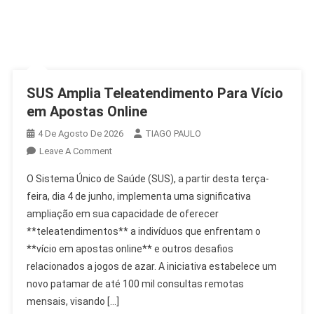
SUS Amplia Teleatendimento Para Vício
em Apostas Online
4 De Agosto De 2026
TIAGO PAULO
On
Leave A Comment
SUS
O Sistema Único de Saúde (SUS), a partir desta terça-
Amplia
feira, dia 4 de junho, implementa uma significativa
Teleatendimento
ampliação em sua capacidade de oferecer
Para
**teleatendimentos** a indivíduos que enfrentam o
Vício
Em
**vício em apostas online** e outros desafios
Apostas
relacionados a jogos de azar. A iniciativa estabelece um
Online
novo patamar de até 100 mil consultas remotas
mensais, visando […]