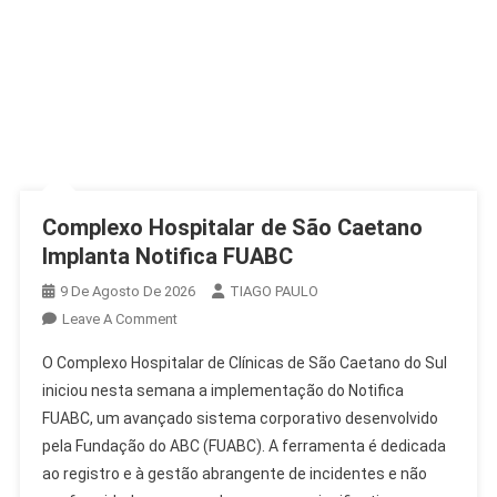
Complexo Hospitalar de São Caetano
Implanta Notifica FUABC
9 De Agosto De 2026
TIAGO PAULO
On
Leave A Comment
Complexo
O Complexo Hospitalar de Clínicas de São Caetano do Sul
Hospitalar
iniciou nesta semana a implementação do Notifica
De
FUABC, um avançado sistema corporativo desenvolvido
São
pela Fundação do ABC (FUABC). A ferramenta é dedicada
Caetano
Implanta
ao registro e à gestão abrangente de incidentes e não
Notifica