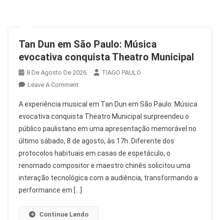
Tan Dun em São Paulo: Música
evocativa conquista Theatro Municipal
8 De Agosto De 2026
TIAGO PAULO
On
Leave A Comment
Tan
A experiência musical em Tan Dun em São Paulo: Música
Dun
evocativa conquista Theatro Municipal surpreendeu o
Em
público paulistano em uma apresentação memorável no
São
último sábado, 8 de agosto, às 17h. Diferente dos
Paulo:
Música
protocolos habituais em casas de espetáculo, o
Evocativa
renomado compositor e maestro chinês solicitou uma
Conquista
interação tecnológica com a audiência, transformando a
Theatro
performance em […]
Municipal
Continue Lendo