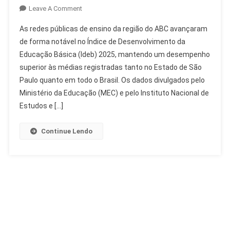
On
Leave A Comment
ABC
As redes públicas de ensino da região do ABC avançaram
Avança
de forma notável no Índice de Desenvolvimento da
No
Educação Básica (Ideb) 2025, mantendo um desempenho
Ideb
superior às médias registradas tanto no Estado de São
2025
E
Paulo quanto em todo o Brasil. Os dados divulgados pelo
Supera
Ministério da Educação (MEC) e pelo Instituto Nacional de
Médias
Estudos e […]
De
SP
Continue Lendo
E
Brasil