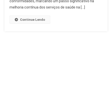
conformidades, marcando um passo significativo na
FUABC
melhoria contínua dos serviços de saúde na […]
Continue Lendo