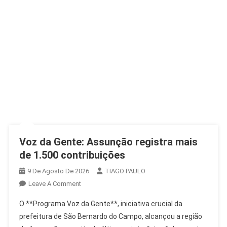
Voz da Gente: Assunção registra mais
de 1.500 contribuições
9 De Agosto De 2026
TIAGO PAULO
On
Leave A Comment
Voz
O **Programa Voz da Gente**, iniciativa crucial da
Da
prefeitura de São Bernardo do Campo, alcançou a região
Gente: