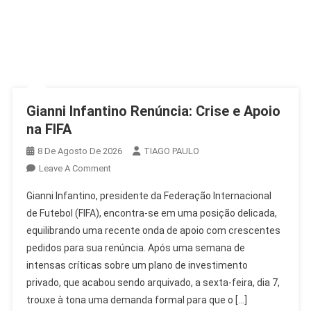
Gianni Infantino Renúncia: Crise e Apoio
na FIFA
8 De Agosto De 2026
TIAGO PAULO
On
Leave A Comment
Gianni
Gianni Infantino, presidente da Federação Internacional
Infantino
de Futebol (FIFA), encontra-se em uma posição delicada,
Renúncia:
equilibrando uma recente onda de apoio com crescentes
Crise
pedidos para sua renúncia. Após uma semana de
E
Apoio
intensas críticas sobre um plano de investimento
Na
privado, que acabou sendo arquivado, a sexta-feira, dia 7,
FIFA
trouxe à tona uma demanda formal para que o […]