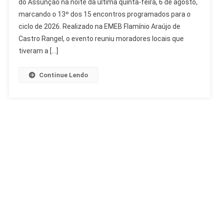
do Assunção na noite da última quinta-feira, 6 de agosto,
Assunção
marcando o 13º dos 15 encontros programados para o
Registra
Mais
ciclo de 2026. Realizado na EMEB Flamínio Araújo de
De
Castro Rangel, o evento reuniu moradores locais que
1.500
tiveram a […]
Contribuições
Continue Lendo