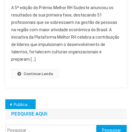
5ª
A 5ª edição do Prêmio Melhor RH Sudeste anunciou os
Edição
resultados de sua primeira fase, destacando 51
Do
profissionais que se sobressaem na gestão de pessoas
Prêmio
na região com maior atividade econômica do Brasil. A
Melhor
RH
iniciativa da Plataforma Melhor RH celebra a contribuição
Sudeste
de líderes que impulsionam o desenvolvimento de
Reconhece
talentos, fortalecem culturas organizacionais e
Lideranças
preparam […]
Continue Lendo
Navegação
Publicações mais antigas
por
PESQUISE AQUI:
posts
Pesquisar