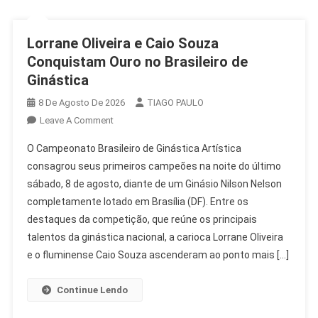
Lorrane Oliveira e Caio Souza
Conquistam Ouro no Brasileiro de
Ginástica
8 De Agosto De 2026
TIAGO PAULO
On
Leave A Comment
Lorrane
O Campeonato Brasileiro de Ginástica Artística
Oliveira
consagrou seus primeiros campeões na noite do último
E
sábado, 8 de agosto, diante de um Ginásio Nilson Nelson
Caio
completamente lotado em Brasília (DF). Entre os
Souza
Conquistam
destaques da competição, que reúne os principais
Ouro
talentos da ginástica nacional, a carioca Lorrane Oliveira
No
e o fluminense Caio Souza ascenderam ao ponto mais […]
Brasileiro
De
Continue Lendo
Ginástica