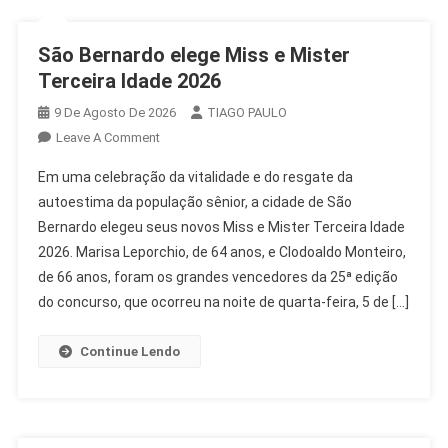
São Bernardo elege Miss e Mister
Terceira Idade 2026
9 De Agosto De 2026
TIAGO PAULO
On
Leave A Comment
São
Em uma celebração da vitalidade e do resgate da
Bernardo
autoestima da população sênior, a cidade de São
Elege
Bernardo elegeu seus novos Miss e Mister Terceira Idade
Miss
2026. Marisa Leporchio, de 64 anos, e Clodoaldo Monteiro,
E
Mister
de 66 anos, foram os grandes vencedores da 25ª edição
Terceira
do concurso, que ocorreu na noite de quarta-feira, 5 de […]
Idade
2026
Continue Lendo