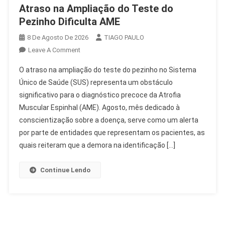
Atraso na Ampliação do Teste do
Pezinho Dificulta AME
8 De Agosto De 2026
TIAGO PAULO
On
Leave A Comment
Atraso
O atraso na ampliação do teste do pezinho no Sistema
Na
Único de Saúde (SUS) representa um obstáculo
Ampliação
significativo para o diagnóstico precoce da Atrofia
Do
Muscular Espinhal (AME). Agosto, mês dedicado à
Teste
Do
conscientização sobre a doença, serve como um alerta
Pezinho
por parte de entidades que representam os pacientes, as
Dificulta
quais reiteram que a demora na identificação […]
AME
Continue Lendo