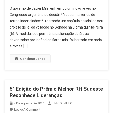
Milei
O governo de Javier Milei enfrentou um novo revés no
Recua
Congresso argentino ao decidir **recuar na venda de
E
terras incendiadas**, retirando um capítulo crucial de seu
Exclui
projeto de lei da votação no Senado na última quinta-feira
Venda
De
(6). A medida, que permitiria a alienação de áreas
Terras
devastadas por incêndios florestais, foi barrada em meio
Queimadas
a fortes […]
Da
Votação
Continue Lendo
5ª Edição do Prêmio Melhor RH Sudeste
Reconhece Lideranças
7 De Agosto De 2026
TIAGO PAULO
On
Leave A Comment