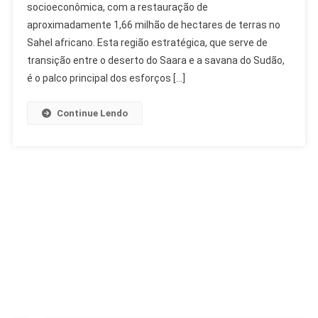
socioeconômica, com a restauração de
1,66
aproximadamente 1,66 milhão de hectares de terras no
Milhão
De
Sahel africano. Esta região estratégica, que serve de
Hectares
transição entre o deserto do Saara e a savana do Sudão,
Restaurados
é o palco principal dos esforços […]
Na
África
Continue Lendo