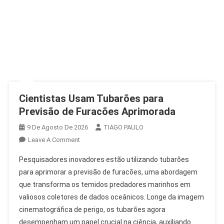
Cientistas Usam Tubarões para
Previsão de Furacões Aprimorada
9 De Agosto De 2026
TIAGO PAULO
On
Leave A Comment
Cientistas
Pesquisadores inovadores estão utilizando tubarões
Usam
para aprimorar a previsão de furacões, uma abordagem
Tubarões
que transforma os temidos predadores marinhos em
Para
valiosos coletores de dados oceânicos. Longe da imagem
Previsão
De
cinematográfica de perigo, os tubarões agora
Furacões
desempenham um papel crucial na ciência, auxiliando