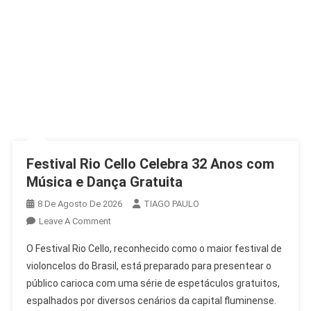
Festival Rio Cello Celebra 32 Anos com
Música e Dança Gratuita
8 De Agosto De 2026
TIAGO PAULO
On
Leave A Comment
Festival
O Festival Rio Cello, reconhecido como o maior festival de
Rio
violoncelos do Brasil, está preparado para presentear o
Cello
público carioca com uma série de espetáculos gratuitos,
Celebra
espalhados por diversos cenários da capital fluminense.
32