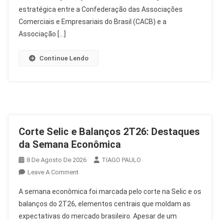
Brasil
estratégica entre a Confederação das Associações
No
Comerciais e Empresariais do Brasil (CACB) e a
Congresso
Associação […]
Continue Lendo
Corte Selic e Balanços 2T26: Destaques
da Semana Econômica
8 De Agosto De 2026
TIAGO PAULO
On
Leave A Comment
Corte
A semana econômica foi marcada pelo corte na Selic e os
Selic
balanços do 2T26, elementos centrais que moldam as
E
expectativas do mercado brasileiro. Apesar de um
Balanços