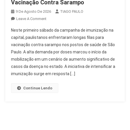
Vacinação Contra Sarampo
9 De Agosto De 2026
TIAGO PAULO
On
Leave A Comment
Paulistanos
Neste primeiro sábado da campanha de imunização na
Enfrentam
capital, paulistanos enfrentaram longas filas para
Filas
vacinação contra sarampo nos postos de saúde de São
Na
Paulo. A alta demanda por doses marcou o início da
Vacinação
Contra
mobilização em um cenário de aumento significativo de
Sarampo
casos da doença no estado. A iniciativa de intensificar a
imunização surge em resposta […]
Continue Lendo