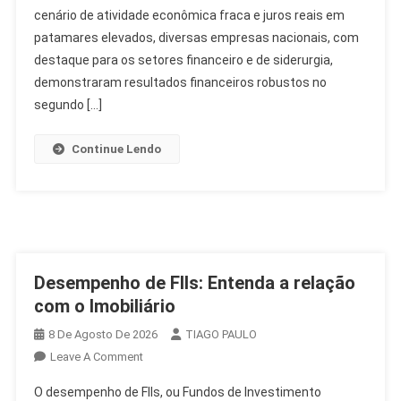
cenário de atividade econômica fraca e juros reais em
2T26:
Destaques
patamares elevados, diversas empresas nacionais, com
Da
destaque para os setores financeiro e de siderurgia,
Semana
demonstraram resultados financeiros robustos no
Econômica
segundo […]
Continue Lendo
Desempenho de FIIs: Entenda a relação
com o Imobiliário
8 De Agosto De 2026
TIAGO PAULO
On
Leave A Comment
Desempenho
O desempenho de FIIs, ou Fundos de Investimento
De