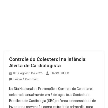
Controle do Colesterol na Infância:
Alerta de Cardiologista
8 De Agosto De 2026
TIAGO PAULO
On
Leave A Comment
Controle
No Dia Nacional de Prevenção e Controle do Colesterol,
Do
celebrado anualmente em 8 de agosto, a Sociedade
Colesterol
Brasileira de Cardiologia (SBC) reforça a necessidade de
Na
investir na prevenção como estratégia primordial para
Infância: