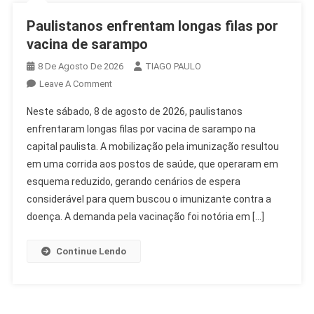
Paulistanos enfrentam longas filas por
vacina de sarampo
8 De Agosto De 2026
TIAGO PAULO
On
Leave A Comment
Paulistanos
Neste sábado, 8 de agosto de 2026, paulistanos
Enfrentam
enfrentaram longas filas por vacina de sarampo na
Longas
capital paulista. A mobilização pela imunização resultou
Filas
em uma corrida aos postos de saúde, que operaram em
Por
Vacina
esquema reduzido, gerando cenários de espera
De
considerável para quem buscou o imunizante contra a
Sarampo
doença. A demanda pela vacinação foi notória em […]
Continue Lendo