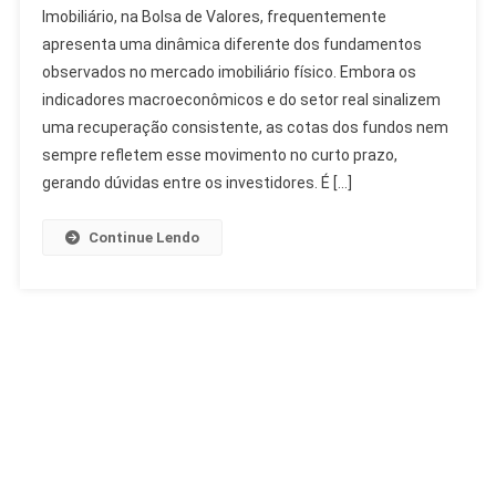
Imobiliário, na Bolsa de Valores, frequentemente
FIIs:
apresenta uma dinâmica diferente dos fundamentos
Entenda
observados no mercado imobiliário físico. Embora os
A
Relação
indicadores macroeconômicos e do setor real sinalizem
Com
uma recuperação consistente, as cotas dos fundos nem
O
sempre refletem esse movimento no curto prazo,
Imobiliário
gerando dúvidas entre os investidores. É […]
Continue Lendo