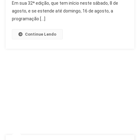
Anos
Em sua 32ª edição, que tem início neste sábado, 8 de
Com
agosto, e se estende até domingo, 16 de agosto, a
Música
programação […]
E
Dança
Continue Lendo
Gratuita