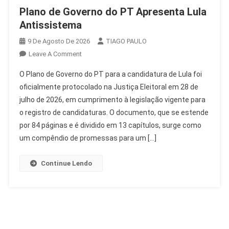
Plano de Governo do PT Apresenta Lula
Antissistema
9 De Agosto De 2026
TIAGO PAULO
On
Leave A Comment
Plano
O Plano de Governo do PT para a candidatura de Lula foi
De
oficialmente protocolado na Justiça Eleitoral em 28 de
Governo
julho de 2026, em cumprimento à legislação vigente para
Do
o registro de candidaturas. O documento, que se estende
PT
Apresenta
por 84 páginas e é dividido em 13 capítulos, surge como
Lula
um compêndio de promessas para um […]
Antissistema
Continue Lendo