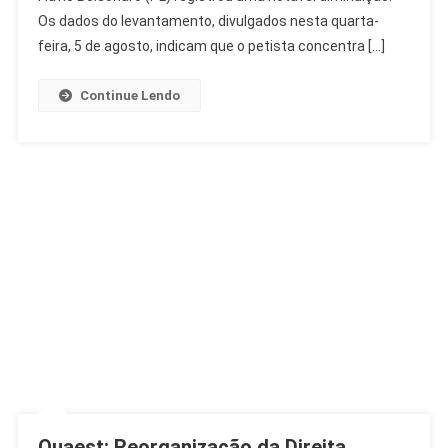
Bolsonaro
Os dados do levantamento, divulgados nesta quarta-
Avança
feira, 5 de agosto, indicam que o petista concentra […]
Continue Lendo
Quaest: Reorganização da Direita