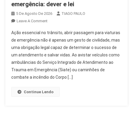
emergência: dever e lei
5 De Agosto De 2026
TIAGO PAULO
On
Leave A Comment
Abrir
Ação essencial no trânsito, abrir passagem para viaturas
Passagem
de emergência não é apenas um gesto de civilidade, mas
Para
uma obrigação legal capaz de determinar o sucesso de
Viaturas
um atendimento e salvar vidas. Ao avistar veículos como
De
Emergência:
ambulâncias do Serviço Integrado de Atendimento ao
Dever
Trauma em Emergência (Siate) ou caminhões de
E
combate a incêndio do Corpo […]
Lei
Continue Lendo