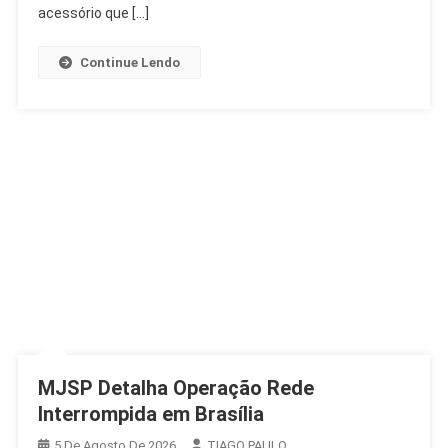
Confiança
acessório que […]
Nas
Urnas
Continue Lendo
MJSP Detalha Operação Rede
Interrompida em Brasília
5 De Agosto De 2026
TIAGO PAULO