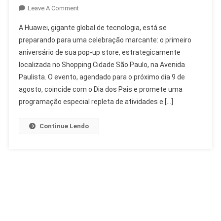
On
Leave A Comment
Aniversário
A Huawei, gigante global de tecnologia, está se
Huawei
preparando para uma celebração marcante: o primeiro
Pop-
aniversário de sua pop-up store, estrategicamente
Up
localizada no Shopping Cidade São Paulo, na Avenida
Store
Com
Paulista. O evento, agendado para o próximo dia 9 de
Vanderlei
agosto, coincide com o Dia dos Pais e promete uma
Cordeiro
programação especial repleta de atividades e […]
Continue Lendo