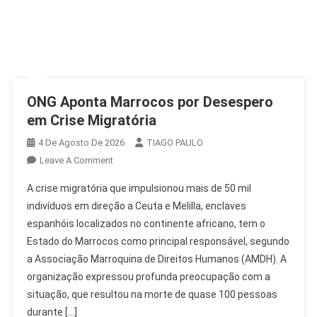
ONG Aponta Marrocos por Desespero
em Crise Migratória
4 De Agosto De 2026
TIAGO PAULO
On
Leave A Comment
ONG
A crise migratória que impulsionou mais de 50 mil
Aponta
indivíduos em direção a Ceuta e Melilla, enclaves
Marrocos
espanhóis localizados no continente africano, tem o
Por
Estado do Marrocos como principal responsável, segundo
Desespero
Em
a Associação Marroquina de Direitos Humanos (AMDH). A
Crise
organização expressou profunda preocupação com a
Migratória
situação, que resultou na morte de quase 100 pessoas
durante […]