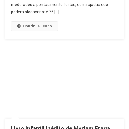
Fortes
moderados a pontualmente fortes, com rajadas que
Ativam
podem alcançar até 76 […]
Estágio
2
Continue Lendo
Livro Infantil Inédito de Myriam Fraga