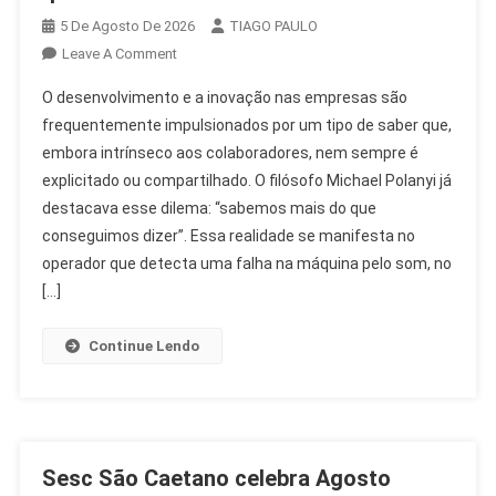
5 De Agosto De 2026
TIAGO PAULO
On
Leave A Comment
Desenvolvimento
O desenvolvimento e a inovação nas empresas são
E
frequentemente impulsionados por um tipo de saber que,
Inovação:
embora intrínseco aos colaboradores, nem sempre é
O
explicitado ou compartilhado. O filósofo Michael Polanyi já
Saber
Que
destacava esse dilema: “sabemos mais do que
Transforma
conseguimos dizer”. Essa realidade se manifesta no
O
operador que detecta uma falha na máquina pelo som, no
RH
[…]
Continue Lendo
Sesc São Caetano celebra Agosto