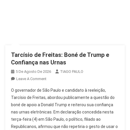
Tarcísio de Freitas: Boné de Trump e
Confiança nas Urnas
5 De Agosto De 2026
TIAGO PAULO
On
Leave A Comment
Tarcísio
O governador de São Paulo e candidato à reeleição,
De
Tarcísio de Freitas, abordou publicamente a questão do
Freitas:
boné de apoio a Donald Trump e reiterou sua confiança
Boné
nas urnas eletrônicas. Em declaração concedida nesta
De
Trump
terça-feira (4) em São Paulo, o político, filiado ao
E
Republicanos, afirmou que não repetiria o gesto de usar o