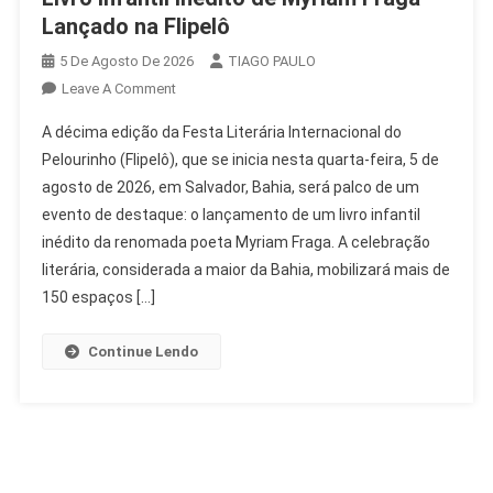
Lançado na Flipelô
5 De Agosto De 2026
TIAGO PAULO
On
Leave A Comment
Livro
A décima edição da Festa Literária Internacional do
Infantil
Pelourinho (Flipelô), que se inicia nesta quarta-feira, 5 de
Inédito
agosto de 2026, em Salvador, Bahia, será palco de um
De
evento de destaque: o lançamento de um livro infantil
Myriam
Fraga
inédito da renomada poeta Myriam Fraga. A celebração
Lançado
literária, considerada a maior da Bahia, mobilizará mais de
Na
150 espaços […]
Flipelô
Continue Lendo