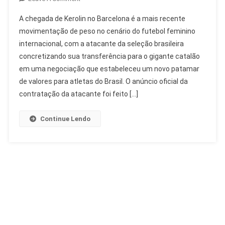
Kerolin
A chegada de Kerolin no Barcelona é a mais recente
No
movimentação de peso no cenário do futebol feminino
Barcelona:
internacional, com a atacante da seleção brasileira
Contratação
concretizando sua transferência para o gigante catalão
Recorde
No
em uma negociação que estabeleceu um novo patamar
Futebol
de valores para atletas do Brasil. O anúncio oficial da
Feminino
contratação da atacante foi feito […]
Continue Lendo