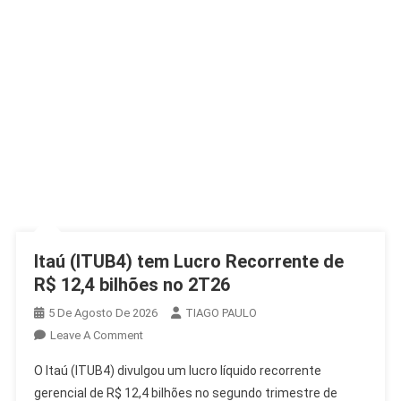
Itaú (ITUB4) tem Lucro Recorrente de
R$ 12,4 bilhões no 2T26
5 De Agosto De 2026
TIAGO PAULO
On
Leave A Comment
Itaú
O Itaú (ITUB4) divulgou um lucro líquido recorrente
(ITUB4)
gerencial de R$ 12,4 bilhões no segundo trimestre de
Tem