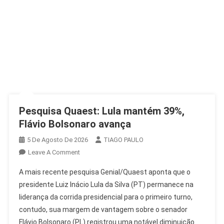
Pesquisa Quaest: Lula mantém 39%,
Flávio Bolsonaro avança
5 De Agosto De 2026
TIAGO PAULO
On
Leave A Comment
Pesquisa
A mais recente pesquisa Genial/Quaest aponta que o
Quaest:
presidente Luiz Inácio Lula da Silva (PT) permanece na
Lula
liderança da corrida presidencial para o primeiro turno,
Mantém
contudo, sua margem de vantagem sobre o senador
39%,
Flávio
Flávio Bolsonaro (PL) registrou uma notável diminuição.