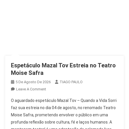
Espetáculo Mazal Tov Estreia no Teatro
Moise Safra
5 De Agosto De 2026
TIAGO PAULO
On
Leave A Comment
Espetáculo
O aguardado espetáculo Mazal Tov – Quando a Vida Sorri
Mazal
faz sua estreia no dia 04 de agosto, no renomado Teatro
Tov
Moise Safra, prometendo envolver o público em uma
Estreia
profunda reflexão sobre cultura, fé e laços humanos. A
No
Teatro