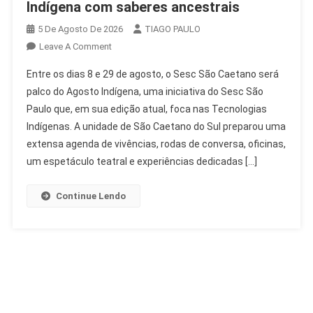
Indígena com saberes ancestrais
5 De Agosto De 2026
TIAGO PAULO
On
Leave A Comment
Sesc
Entre os dias 8 e 29 de agosto, o Sesc São Caetano será
São
palco do Agosto Indígena, uma iniciativa do Sesc São
Caetano
Paulo que, em sua edição atual, foca nas Tecnologias
Celebra
Indígenas. A unidade de São Caetano do Sul preparou uma
Agosto
Indígena
extensa agenda de vivências, rodas de conversa, oficinas,
Com
um espetáculo teatral e experiências dedicadas […]
Saberes
Ancestrais
Continue Lendo