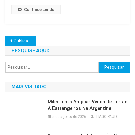
Continue Lendo
Navegação
Publicações mais antigas
por
PESQUISE AQUI:
posts
Pesquisar
por:
MAIS VISITADO
Milei Tenta Ampliar Venda De Terras
A Estrangeiros Na Argentina
5 de agosto de 2026
TIAGO PAULO