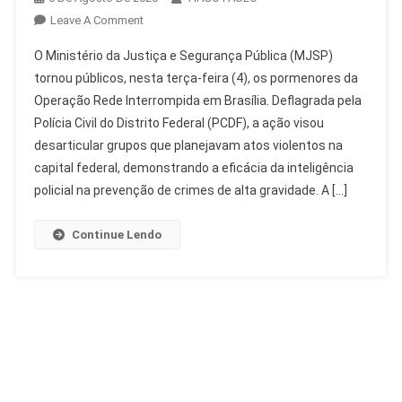
On
Leave A Comment
MJSP
O Ministério da Justiça e Segurança Pública (MJSP)
Detalha
tornou públicos, nesta terça-feira (4), os pormenores da
Operação
Operação Rede Interrompida em Brasília. Deflagrada pela
Rede
Polícia Civil do Distrito Federal (PCDF), a ação visou
Interrompida
Em
desarticular grupos que planejavam atos violentos na
Brasília
capital federal, demonstrando a eficácia da inteligência
policial na prevenção de crimes de alta gravidade. A […]
Continue Lendo