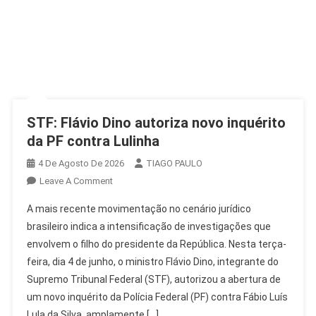
STF: Flávio Dino autoriza novo inquérito
da PF contra Lulinha
4 De Agosto De 2026
TIAGO PAULO
On
Leave A Comment
STF:
A mais recente movimentação no cenário jurídico
Flávio
brasileiro indica a intensificação de investigações que
Dino
envolvem o filho do presidente da República. Nesta terça-
Autoriza
feira, dia 4 de junho, o ministro Flávio Dino, integrante do
Novo
Inquérito
Supremo Tribunal Federal (STF), autorizou a abertura de
Da
um novo inquérito da Polícia Federal (PF) contra Fábio Luís
PF
Lula da Silva, amplamente […]