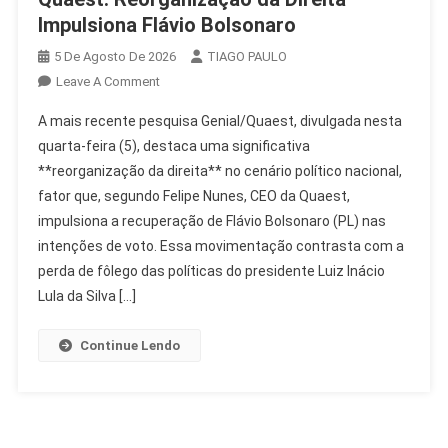
Impulsiona Flávio Bolsonaro
5 De Agosto De 2026
TIAGO PAULO
On
Leave A Comment
Quaest:
A mais recente pesquisa Genial/Quaest, divulgada nesta
Reorganização
quarta-feira (5), destaca uma significativa
Da
**reorganização da direita** no cenário político nacional,
Direita
fator que, segundo Felipe Nunes, CEO da Quaest,
Impulsiona
Flávio
impulsiona a recuperação de Flávio Bolsonaro (PL) nas
Bolsonaro
intenções de voto. Essa movimentação contrasta com a
perda de fôlego das políticas do presidente Luiz Inácio
Lula da Silva […]
Continue Lendo