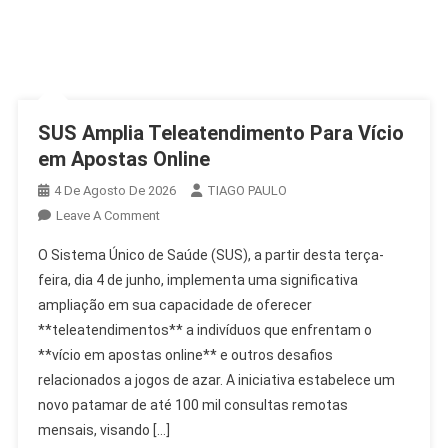
SUS Amplia Teleatendimento Para Vício
em Apostas Online
4 De Agosto De 2026
TIAGO PAULO
On
Leave A Comment
SUS
O Sistema Único de Saúde (SUS), a partir desta terça-
Amplia
feira, dia 4 de junho, implementa uma significativa
Teleatendimento
ampliação em sua capacidade de oferecer
Para
**teleatendimentos** a indivíduos que enfrentam o
Vício
Em
**vício em apostas online** e outros desafios
Apostas
relacionados a jogos de azar. A iniciativa estabelece um
Online
novo patamar de até 100 mil consultas remotas
mensais, visando […]