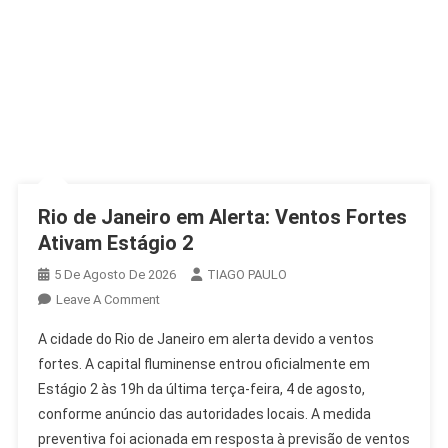
Rio de Janeiro em Alerta: Ventos Fortes
Ativam Estágio 2
5 De Agosto De 2026
TIAGO PAULO
On
Leave A Comment
Rio
A cidade do Rio de Janeiro em alerta devido a ventos
De
fortes. A capital fluminense entrou oficialmente em
Janeiro
Estágio 2 às 19h da última terça-feira, 4 de agosto,
Em
conforme anúncio das autoridades locais. A medida
Alerta:
Ventos
preventiva foi acionada em resposta à previsão de ventos