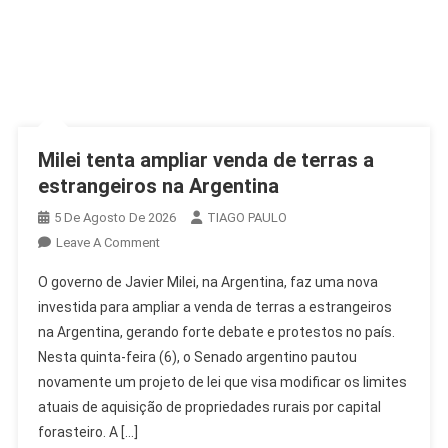
Milei tenta ampliar venda de terras a
estrangeiros na Argentina
5 De Agosto De 2026
TIAGO PAULO
On
Leave A Comment
Milei
O governo de Javier Milei, na Argentina, faz uma nova
Tenta
investida para ampliar a venda de terras a estrangeiros
Ampliar
na Argentina, gerando forte debate e protestos no país.
Venda
Nesta quinta-feira (6), o Senado argentino pautou
De
Terras
novamente um projeto de lei que visa modificar os limites
A
atuais de aquisição de propriedades rurais por capital
Estrangeiros
forasteiro. A […]