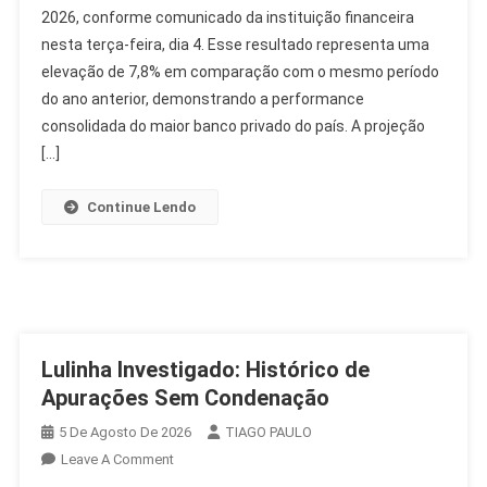
2026, conforme comunicado da instituição financeira
Lucro
nesta terça-feira, dia 4. Esse resultado representa uma
Recorrente
De
elevação de 7,8% em comparação com o mesmo período
R$
do ano anterior, demonstrando a performance
12,4
consolidada do maior banco privado do país. A projeção
Bilhões
[…]
No
2T26
Continue Lendo
Lulinha Investigado: Histórico de
Apurações Sem Condenação
5 De Agosto De 2026
TIAGO PAULO
On
Leave A Comment
Lulinha