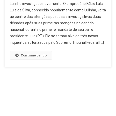
Lulinha investigado novamente. O empresário Fábio Luís
Investigado:
Lula da Silva, conhecido popularmente como Lulinha, volta
Histórico
ao centro das atenções políticas e investigativas duas
De
décadas após suas primeiras menções no cenário
Apurações
Sem
nacional, durante o primeiro mandato de seu pai, o
Condenação
presidente Lula (PT). Ele se tornou alvo de três novos
inquéritos autorizados pelo Supremo Tribunal Federal […]
Continue Lendo