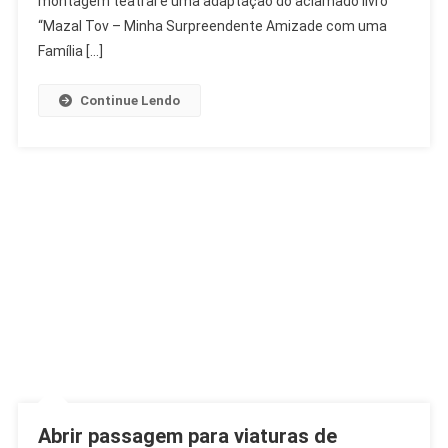
montagem teatral é uma adaptação do aclamado livro
Moise
“Mazal Tov – Minha Surpreendente Amizade com uma
Safra
Família […]
Continue Lendo
Abrir passagem para viaturas de