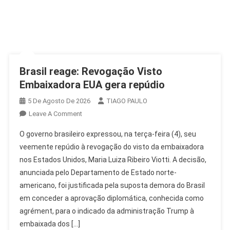
Brasil reage: Revogação Visto
Embaixadora EUA gera repúdio
5 De Agosto De 2026
TIAGO PAULO
On
Leave A Comment
Brasil
O governo brasileiro expressou, na terça-feira (4), seu
Reage:
veemente repúdio à revogação do visto da embaixadora
Revogação
nos Estados Unidos, Maria Luiza Ribeiro Viotti. A decisão,
Visto
anunciada pelo Departamento de Estado norte-
Embaixadora
EUA
americano, foi justificada pela suposta demora do Brasil
Gera
em conceder a aprovação diplomática, conhecida como
Repúdio
agrément, para o indicado da administração Trump à
embaixada dos […]