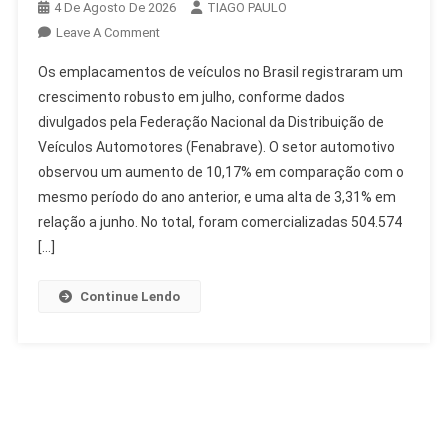
4 De Agosto De 2026
TIAGO PAULO
On
Leave A Comment
Emplacamentos
Os emplacamentos de veículos no Brasil registraram um
De
crescimento robusto em julho, conforme dados
Veículos:
divulgados pela Federação Nacional da Distribuição de
Crescimento
Veículos Automotores (Fenabrave). O setor automotivo
De
10%
observou um aumento de 10,17% em comparação com o
Em
mesmo período do ano anterior, e uma alta de 3,31% em
Julho
relação a junho. No total, foram comercializadas 504.574
[…]
Continue Lendo