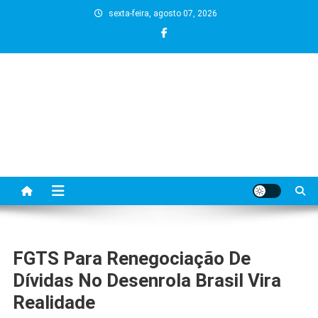
Skip
sexta-feira, agosto 07, 2026
to
content
FGTS Para Renegociação De
Dívidas No Desenrola Brasil Vira
Realidade