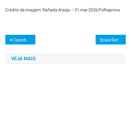
Crédito da imagem: Rafaela Araújo – 31.mar.2026/Folhapress
Navegação
Casinhas do Lago: Refúgio de Paz entre Itapira e Jacutinga (MG)
Brasil Reforça Relações com África em Diversas Áreas
de
VEJA MAIS:
Post