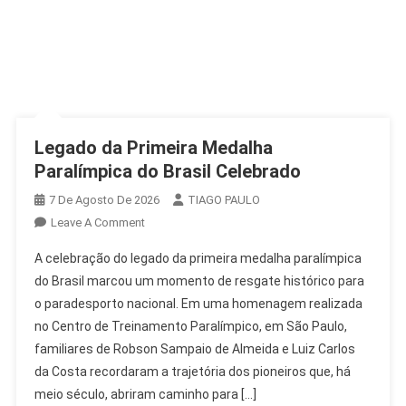
Legado da Primeira Medalha
Paralímpica do Brasil Celebrado
7 De Agosto De 2026
TIAGO PAULO
On
Leave A Comment
Legado
A celebração do legado da primeira medalha paralímpica
Da
do Brasil marcou um momento de resgate histórico para
Primeira
o paradesporto nacional. Em uma homenagem realizada
Medalha
no Centro de Treinamento Paralímpico, em São Paulo,
Paralímpica
Do
familiares de Robson Sampaio de Almeida e Luiz Carlos
Brasil
da Costa recordaram a trajetória dos pioneiros que, há
Celebrado
meio século, abriram caminho para […]