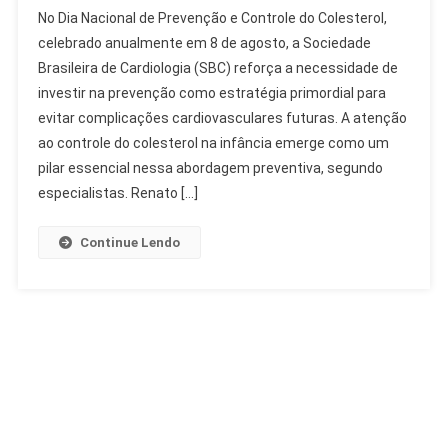
Controle
No Dia Nacional de Prevenção e Controle do Colesterol,
Do
celebrado anualmente em 8 de agosto, a Sociedade
Colesterol
Brasileira de Cardiologia (SBC) reforça a necessidade de
Na
investir na prevenção como estratégia primordial para
Infância:
Alerta
evitar complicações cardiovasculares futuras. A atenção
De
ao controle do colesterol na infância emerge como um
Cardiologista
pilar essencial nessa abordagem preventiva, segundo
especialistas. Renato […]
Continue Lendo