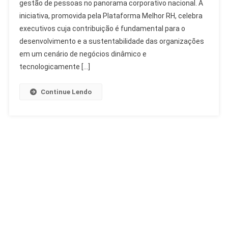
gestão de pessoas no panorama corporativo nacional. A
Brasil
iniciativa, promovida pela Plataforma Melhor RH, celebra
Celebra
Lideranças
executivos cuja contribuição é fundamental para o
Da
desenvolvimento e a sustentabilidade das organizações
Gestão
em um cenário de negócios dinâmico e
De
tecnologicamente […]
Pessoas
Continue Lendo