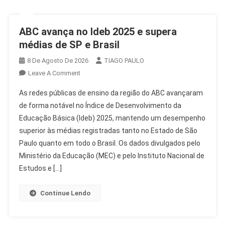
ABC avança no Ideb 2025 e supera
médias de SP e Brasil
8 De Agosto De 2026
TIAGO PAULO
On
Leave A Comment
ABC
As redes públicas de ensino da região do ABC avançaram
Avança
de forma notável no Índice de Desenvolvimento da
No
Educação Básica (Ideb) 2025, mantendo um desempenho
Ideb
superior às médias registradas tanto no Estado de São
2025
E
Paulo quanto em todo o Brasil. Os dados divulgados pelo
Supera
Ministério da Educação (MEC) e pelo Instituto Nacional de
Médias
Estudos e […]
De
SP
Continue Lendo
E
Brasil