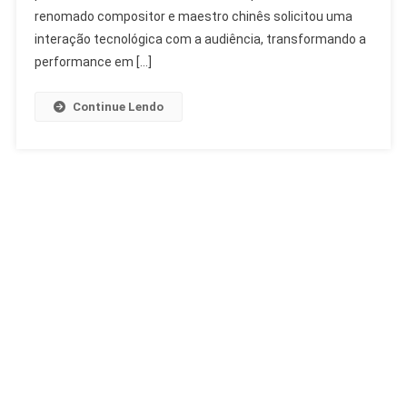
Evocativa
renomado compositor e maestro chinês solicitou uma
Conquista
interação tecnológica com a audiência, transformando a
Theatro
performance em […]
Municipal
Continue Lendo