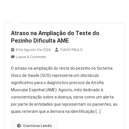
Atraso na Ampliação do Teste do
Pezinho Dificulta AME
8 De Agosto De 2026
TIAGO PAULO
On
Leave A Comment
Atraso
O atraso na ampliação do teste do pezinho no Sistema
Na
Único de Saúde (SUS) representa um obstáculo
Ampliação
significativo para o diagnóstico precoce da Atrofia
Do
Muscular Espinhal (AME). Agosto, mês dedicado à
Teste
Do
conscientização sobre a doença, serve como um alerta
Pezinho
por parte de entidades que representam os pacientes, as
Dificulta
quais reiteram que a demora na identificação […]
AME
Continue Lendo