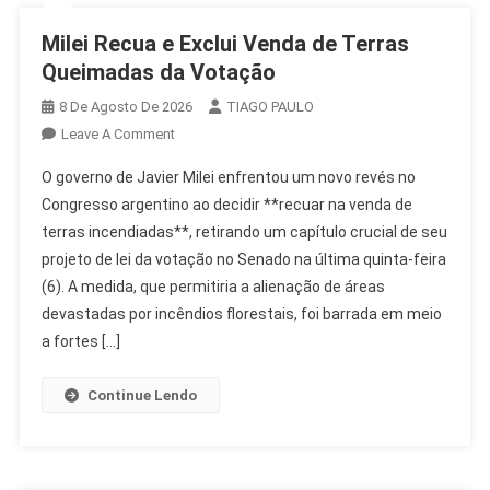
Milei Recua e Exclui Venda de Terras
Queimadas da Votação
8 De Agosto De 2026
TIAGO PAULO
On
Leave A Comment
Milei
O governo de Javier Milei enfrentou um novo revés no
Recua
Congresso argentino ao decidir **recuar na venda de
E
terras incendiadas**, retirando um capítulo crucial de seu
Exclui
projeto de lei da votação no Senado na última quinta-feira
Venda
De
(6). A medida, que permitiria a alienação de áreas
Terras
devastadas por incêndios florestais, foi barrada em meio
Queimadas
a fortes […]
Da
Votação
Continue Lendo