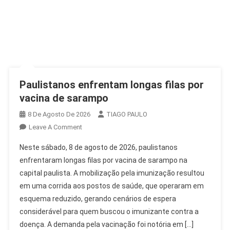
Paulistanos enfrentam longas filas por
vacina de sarampo
8 De Agosto De 2026
TIAGO PAULO
On
Leave A Comment
Paulistanos
Neste sábado, 8 de agosto de 2026, paulistanos
Enfrentam
enfrentaram longas filas por vacina de sarampo na
Longas
capital paulista. A mobilização pela imunização resultou
Filas
em uma corrida aos postos de saúde, que operaram em
Por
Vacina
esquema reduzido, gerando cenários de espera
De
considerável para quem buscou o imunizante contra a
Sarampo
doença. A demanda pela vacinação foi notória em […]