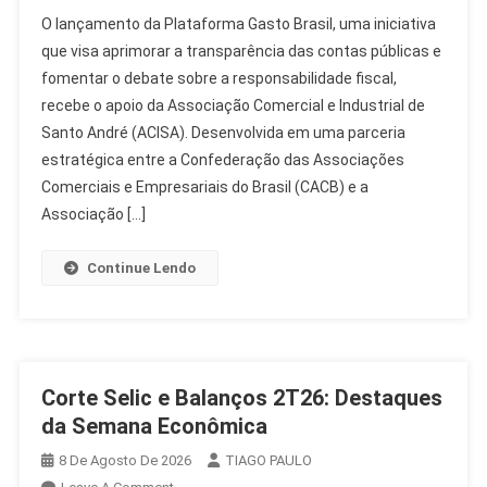
ACISA
O lançamento da Plataforma Gasto Brasil, uma iniciativa
Apoia
que visa aprimorar a transparência das contas públicas e
Lançamento
fomentar o debate sobre a responsabilidade fiscal,
Da
recebe o apoio da Associação Comercial e Industrial de
Plataforma
Gasto
Santo André (ACISA). Desenvolvida em uma parceria
Brasil
estratégica entre a Confederação das Associações
No
Comerciais e Empresariais do Brasil (CACB) e a
Congresso
Associação […]
Continue Lendo
Corte Selic e Balanços 2T26: Destaques
da Semana Econômica
8 De Agosto De 2026
TIAGO PAULO
On