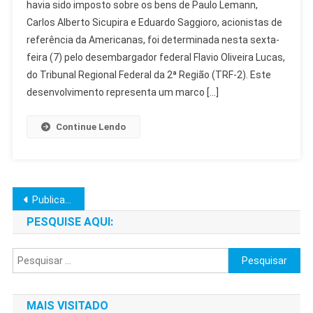
havia sido imposto sobre os bens de Paulo Lemann,
De
Carlos Alberto Sicupira e Eduardo Saggioro, acionistas de
R$
referência da Americanas, foi determinada nesta sexta-
54
Bi
feira (7) pelo desembargador federal Flavio Oliveira Lucas,
De
do Tribunal Regional Federal da 2ª Região (TRF-2). Este
Acionistas
desenvolvimento representa um marco […]
Da
Americanas
Continue Lendo
Navegação
Publicações mais antigas
por
PESQUISE AQUI:
posts
Pesquisar
por:
MAIS VISITADO