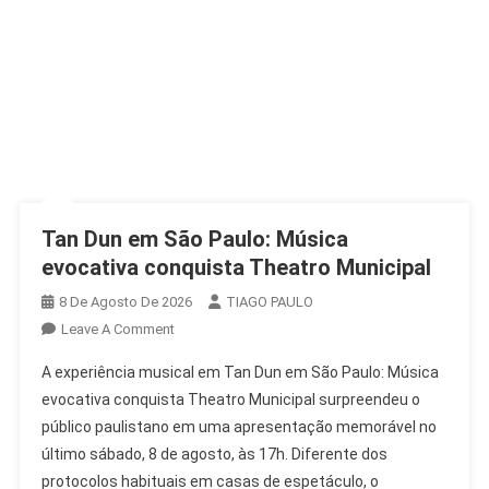
Tan Dun em São Paulo: Música
evocativa conquista Theatro Municipal
8 De Agosto De 2026
TIAGO PAULO
On
Leave A Comment
Tan
A experiência musical em Tan Dun em São Paulo: Música
Dun
evocativa conquista Theatro Municipal surpreendeu o
Em
público paulistano em uma apresentação memorável no
São
último sábado, 8 de agosto, às 17h. Diferente dos
Paulo:
Música
protocolos habituais em casas de espetáculo, o