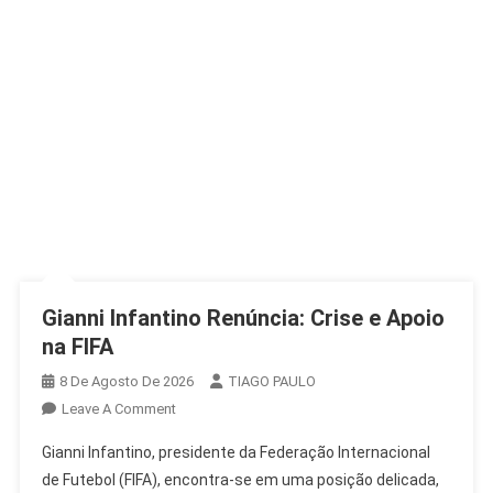
Gianni Infantino Renúncia: Crise e Apoio
na FIFA
8 De Agosto De 2026
TIAGO PAULO
On
Leave A Comment
Gianni
Gianni Infantino, presidente da Federação Internacional
Infantino
de Futebol (FIFA), encontra-se em uma posição delicada,
Renúncia: