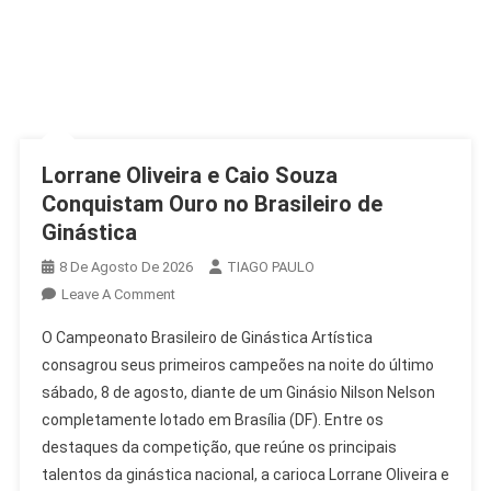
Lorrane Oliveira e Caio Souza
Conquistam Ouro no Brasileiro de
Ginástica
8 De Agosto De 2026
TIAGO PAULO
On
Leave A Comment
Lorrane
O Campeonato Brasileiro de Ginástica Artística
Oliveira
consagrou seus primeiros campeões na noite do último
E
sábado, 8 de agosto, diante de um Ginásio Nilson Nelson
Caio
completamente lotado em Brasília (DF). Entre os
Souza
Conquistam
destaques da competição, que reúne os principais
Ouro
talentos da ginástica nacional, a carioca Lorrane Oliveira e