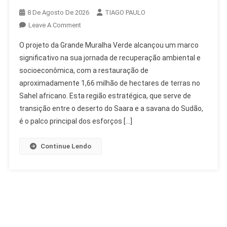
8 De Agosto De 2026
TIAGO PAULO
On
Leave A Comment
Grande
O projeto da Grande Muralha Verde alcançou um marco
Muralha
significativo na sua jornada de recuperação ambiental e
Verde:
socioeconômica, com a restauração de
1,66
aproximadamente 1,66 milhão de hectares de terras no
Milhão
De
Sahel africano. Esta região estratégica, que serve de
Hectares
transição entre o deserto do Saara e a savana do Sudão,
Restaurados
é o palco principal dos esforços […]
Na
África
Continue Lendo