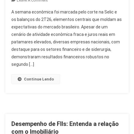
Leave A Comment
Corte
A semana econômica foi marcada pelo corte na Selic e
Selic
os balanços do 2T26, elementos centrais que moldam as
E
expectativas do mercado brasileiro. Apesar de um
Balanços
cenário de atividade econômica fraca e juros reais em
2T26:
Destaques
patamares elevados, diversas empresas nacionais, com
Da
destaque para os setores financeiro e de siderurgia,
Semana
demonstraram resultados financeiros robustos no
Econômica
segundo […]
Continue Lendo
Desempenho de FIIs: Entenda a relação
com o Imobiliário