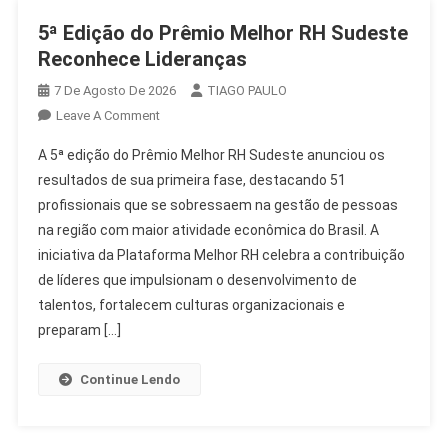
5ª Edição do Prêmio Melhor RH Sudeste
Reconhece Lideranças
7 De Agosto De 2026
TIAGO PAULO
On
Leave A Comment
5ª
A 5ª edição do Prêmio Melhor RH Sudeste anunciou os
Edição
resultados de sua primeira fase, destacando 51
Do
profissionais que se sobressaem na gestão de pessoas
Prêmio
na região com maior atividade econômica do Brasil. A
Melhor
RH
iniciativa da Plataforma Melhor RH celebra a contribuição
Sudeste
de líderes que impulsionam o desenvolvimento de
Reconhece
talentos, fortalecem culturas organizacionais e
Lideranças
preparam […]
Continue Lendo