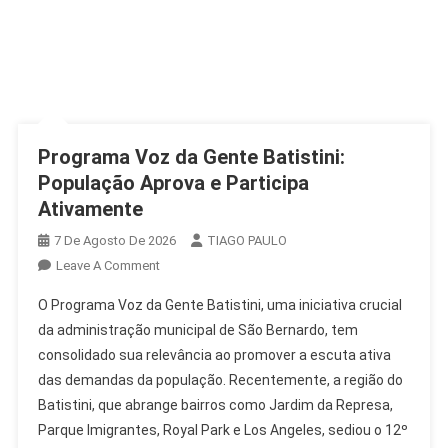
Programa Voz da Gente Batistini:
População Aprova e Participa
Ativamente
7 De Agosto De 2026
TIAGO PAULO
On
Leave A Comment
Programa
O Programa Voz da Gente Batistini, uma iniciativa crucial
Voz
da administração municipal de São Bernardo, tem
Da
consolidado sua relevância ao promover a escuta ativa
Gente
das demandas da população. Recentemente, a região do
Batistini:
População
Batistini, que abrange bairros como Jardim da Represa,
Aprova
Parque Imigrantes, Royal Park e Los Angeles, sediou o 12º