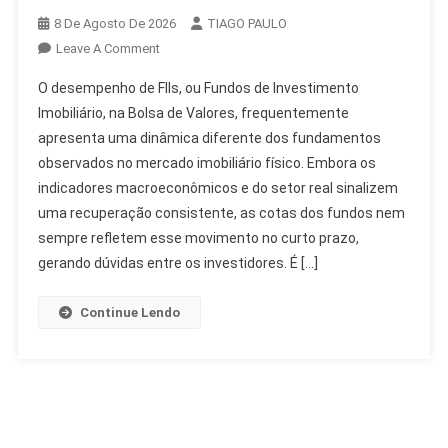
8 De Agosto De 2026
TIAGO PAULO
On
Leave A Comment
Desempenho
O desempenho de FIIs, ou Fundos de Investimento
De
Imobiliário, na Bolsa de Valores, frequentemente
FIIs:
apresenta uma dinâmica diferente dos fundamentos
Entenda
observados no mercado imobiliário físico. Embora os
A
Relação
indicadores macroeconômicos e do setor real sinalizem
Com
uma recuperação consistente, as cotas dos fundos nem
O
sempre refletem esse movimento no curto prazo,
Imobiliário
gerando dúvidas entre os investidores. É […]
Continue Lendo