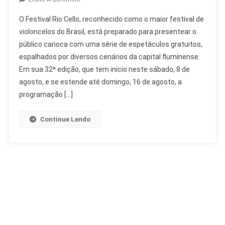
Festival
O Festival Rio Cello, reconhecido como o maior festival de
Rio
violoncelos do Brasil, está preparado para presentear o
Cello
público carioca com uma série de espetáculos gratuitos,
Celebra
espalhados por diversos cenários da capital fluminense.
32
Anos
Em sua 32ª edição, que tem início neste sábado, 8 de
Com
agosto, e se estende até domingo, 16 de agosto, a
Música
programação […]
E
Dança
Continue Lendo
Gratuita