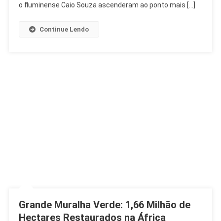
No
o fluminense Caio Souza ascenderam ao ponto mais […]
Brasileiro
De
Continue Lendo
Ginástica
Grande Muralha Verde: 1,66 Milhão de
Hectares Restaurados na África