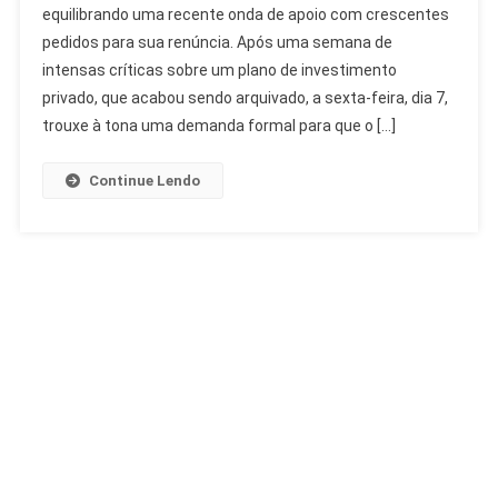
equilibrando uma recente onda de apoio com crescentes
Crise
pedidos para sua renúncia. Após uma semana de
E
Apoio
intensas críticas sobre um plano de investimento
Na
privado, que acabou sendo arquivado, a sexta-feira, dia 7,
FIFA
trouxe à tona uma demanda formal para que o […]
Continue Lendo