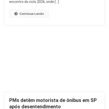
E
encontro do ciclo 2026, onde […]
Participa
Ativamente
Continue Lendo
PMs detêm motorista de ônibus em SP
após desentendimento