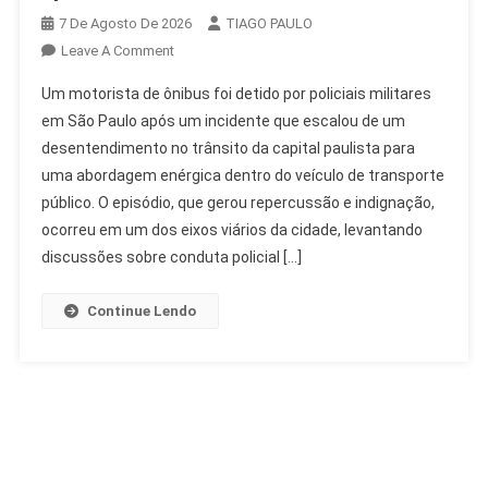
7 De Agosto De 2026
TIAGO PAULO
On
Leave A Comment
PMs
Um motorista de ônibus foi detido por policiais militares
Detêm
em São Paulo após um incidente que escalou de um
Motorista
desentendimento no trânsito da capital paulista para
De
uma abordagem enérgica dentro do veículo de transporte
Ônibus
Em
público. O episódio, que gerou repercussão e indignação,
SP
ocorreu em um dos eixos viários da cidade, levantando
Após
discussões sobre conduta policial […]
Desentendimento
Continue Lendo