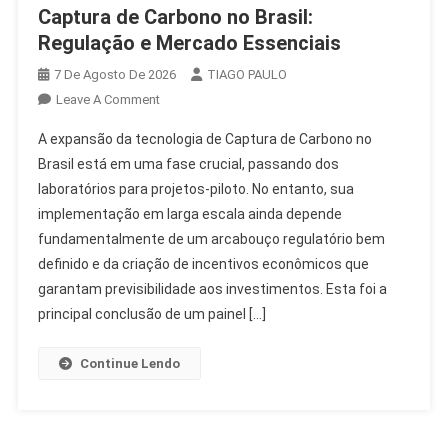
Captura de Carbono no Brasil:
Regulação e Mercado Essenciais
7 De Agosto De 2026
TIAGO PAULO
On
Leave A Comment
Captura
A expansão da tecnologia de Captura de Carbono no
De
Brasil está em uma fase crucial, passando dos
Carbono
laboratórios para projetos-piloto. No entanto, sua
No
implementação em larga escala ainda depende
Brasil:
Regulação
fundamentalmente de um arcabouço regulatório bem
E
definido e da criação de incentivos econômicos que
Mercado
garantam previsibilidade aos investimentos. Esta foi a
Essenciais
principal conclusão de um painel […]
Continue Lendo