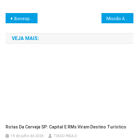
Navegação
Ibovespa Oscila na Volta do Feriado: Análises e Destaques
Missão Artemis II: Teste do Foguete SLS Concluído com Sucesso
de
VEJA MAIS:
Post
Rotas Da Cerveja SP: Capital E RMs Viram Destino Turístico
19 de julho de 2026
TIAGO PAULO