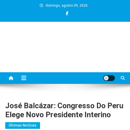
Skip
domingo, agosto 09, 2026
to
content
José Balcázar: Congresso Do Peru
Elege Novo Presidente Interino
Últimas Notícias