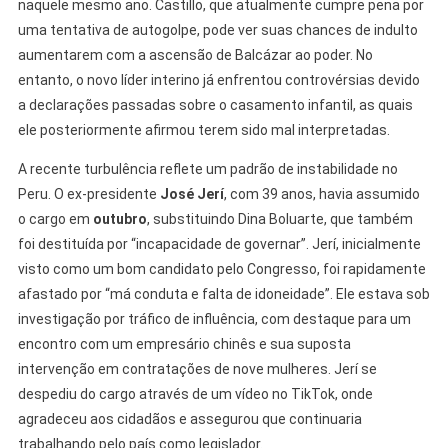
naquele mesmo ano. Castillo, que atualmente cumpre pena por
uma tentativa de autogolpe, pode ver suas chances de indulto
aumentarem com a ascensão de Balcázar ao poder. No
entanto, o novo líder interino já enfrentou controvérsias devido
a declarações passadas sobre o casamento infantil, as quais
ele posteriormente afirmou terem sido mal interpretadas.
A recente turbulência reflete um padrão de instabilidade no
Peru. O ex-presidente
José Jerí
, com 39 anos, havia assumido
o cargo em
outubro
, substituindo Dina Boluarte, que também
foi destituída por “incapacidade de governar”. Jerí, inicialmente
visto como um bom candidato pelo Congresso, foi rapidamente
afastado por “má conduta e falta de idoneidade”. Ele estava sob
investigação por tráfico de influência, com destaque para um
encontro com um empresário chinês e sua suposta
intervenção em contratações de nove mulheres. Jerí se
despediu do cargo através de um vídeo no TikTok, onde
agradeceu aos cidadãos e assegurou que continuaria
trabalhando pelo país como legislador.