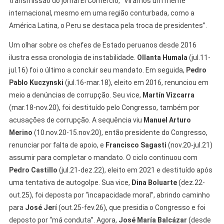
transmissão do jornal El Comercio, “Viramos um meme
internacional, mesmo em uma região conturbada, como a
América Latina, o Peru se destaca pela troca de presidentes”.
Um olhar sobre os chefes de Estado peruanos desde 2016
ilustra essa cronologia de instabilidade.
Ollanta Humala
(jul.11-
jul.16) foi o último a concluir seu mandato. Em seguida,
Pedro
Pablo Kuczynski
(jul.16-mar.18), eleito em 2016, renunciou em
meio a denúncias de corrupção. Seu vice,
Martín Vizcarra
(mar.18-nov.20), foi destituído pelo Congresso, também por
acusações de corrupção. A sequência viu
Manuel Arturo
Merino
(10.nov.20-15.nov.20), então presidente do Congresso,
renunciar por falta de apoio, e
Francisco Sagasti
(nov.20-jul.21)
assumir para completar o mandato. O ciclo continuou com
Pedro Castillo
(jul.21-dez.22), eleito em 2021 e destituído após
uma tentativa de autogolpe. Sua vice,
Dina Boluarte
(dez.22-
out.25), foi deposta por “incapacidade moral”, abrindo caminho
para
José Jerí
(out.25-fev.26), que presidia o Congresso e foi
deposto por “má conduta”. Agora,
José María Balcázar
(desde