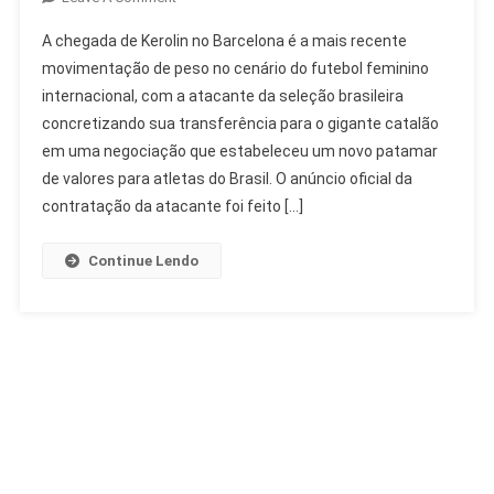
Kerolin
A chegada de Kerolin no Barcelona é a mais recente
No
movimentação de peso no cenário do futebol feminino
Barcelona:
internacional, com a atacante da seleção brasileira
Contratação
concretizando sua transferência para o gigante catalão
Recorde
No
em uma negociação que estabeleceu um novo patamar
Futebol
de valores para atletas do Brasil. O anúncio oficial da
Feminino
contratação da atacante foi feito […]
Continue Lendo