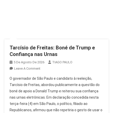
Tarcísio de Freitas: Boné de Trump e
Confiança nas Urnas
5 De Agosto De 2026
TIAGO PAULO
On
Leave A Comment
Tarcísio
O governador de São Paulo e candidato à reeleição,
De
Tarcísio de Freitas, abordou publicamente a questão do
Freitas:
boné de apoio a Donald Trump e reiterou sua confiança
Boné
nas urnas eletrônicas. Em declaração concedida nesta
De
Trump
terça-feira (4) em São Paulo, o político, filiado ao
E
Republicanos, afirmou que não repetiria o gesto de usar o