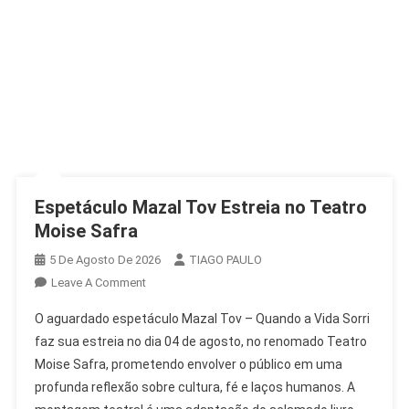
Espetáculo Mazal Tov Estreia no Teatro
Moise Safra
5 De Agosto De 2026
TIAGO PAULO
On
Leave A Comment
Espetáculo
O aguardado espetáculo Mazal Tov – Quando a Vida Sorri
Mazal
faz sua estreia no dia 04 de agosto, no renomado Teatro
Tov
Moise Safra, prometendo envolver o público em uma
Estreia
profunda reflexão sobre cultura, fé e laços humanos. A
No
Teatro