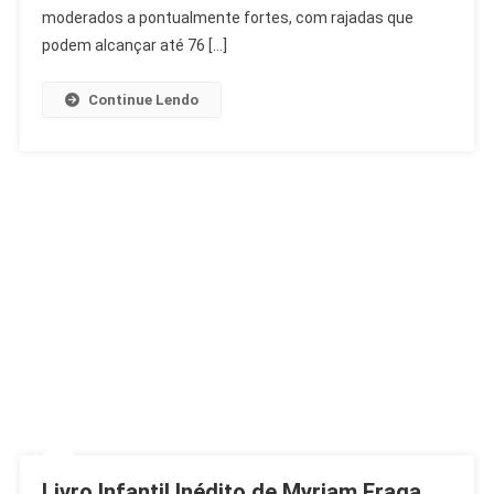
Fortes
moderados a pontualmente fortes, com rajadas que
Ativam
podem alcançar até 76 […]
Estágio
2
Continue Lendo
Livro Infantil Inédito de Myriam Fraga