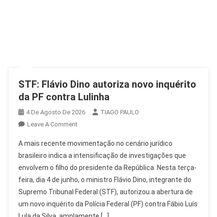
STF: Flávio Dino autoriza novo inquérito
da PF contra Lulinha
4 De Agosto De 2026
TIAGO PAULO
On
Leave A Comment
STF:
A mais recente movimentação no cenário jurídico
Flávio
brasileiro indica a intensificação de investigações que
Dino
envolvem o filho do presidente da República. Nesta terça-
Autoriza
feira, dia 4 de junho, o ministro Flávio Dino, integrante do
Novo
Inquérito
Supremo Tribunal Federal (STF), autorizou a abertura de
Da
um novo inquérito da Polícia Federal (PF) contra Fábio Luís
PF
Lula da Silva, amplamente […]