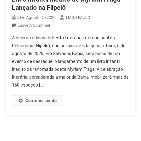
Lançado na Flipelô
5 De Agosto De 2026
TIAGO PAULO
On
Leave A Comment
Livro
A décima edição da Festa Literária Internacional do
Infantil
Pelourinho (Flipelô), que se inicia nesta quarta-feira, 5 de
Inédito
agosto de 2026, em Salvador, Bahia, será palco de um
De
evento de destaque: o lançamento de um livro infantil
Myriam
Fraga
inédito da renomada poeta Myriam Fraga. A celebração
Lançado
literária, considerada a maior da Bahia, mobilizará mais de
Na
150 espaços […]
Flipelô
Continue Lendo