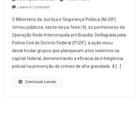
On
Leave A Comment
MJSP
O Ministério da Justiça e Segurança Pública (MJSP)
Detalha
tornou públicos, nesta terça-feira (4), os pormenores da
Operação
Operação Rede Interrompida em Brasília. Deflagrada pela
Rede
Polícia Civil do Distrito Federal (PCDF), a ação visou
Interrompida
Em
desarticular grupos que planejavam atos violentos na
Brasília
capital federal, demonstrando a eficácia da inteligência
policial na prevenção de crimes de alta gravidade. A […]
Continue Lendo