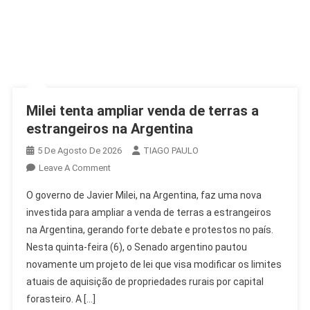
Milei tenta ampliar venda de terras a
estrangeiros na Argentina
5 De Agosto De 2026
TIAGO PAULO
On
Leave A Comment
Milei
O governo de Javier Milei, na Argentina, faz uma nova
Tenta
investida para ampliar a venda de terras a estrangeiros
Ampliar
na Argentina, gerando forte debate e protestos no país.
Venda
Nesta quinta-feira (6), o Senado argentino pautou
De
Terras
novamente um projeto de lei que visa modificar os limites
A
atuais de aquisição de propriedades rurais por capital
Estrangeiros
forasteiro. A […]