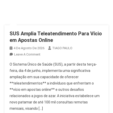
SUS Amplia Teleatendimento Para Vício
em Apostas Online
4 De Agosto De 2026
TIAGO PAULO
On
Leave A Comment
SUS
O Sistema Único de Saúde (SUS), a partir desta terça-
Amplia
feira, dia 4 de junho, implementa uma significativa
Teleatendimento
ampliação em sua capacidade de oferecer
Para
**teleatendimentos** a indivíduos que enfrentam o
Vício
Em
**vício em apostas online** e outros desafios
Apostas
relacionados a jogos de azar. A iniciativa estabelece um
Online
novo patamar de até 100 mil consultas remotas
mensais, visando […]