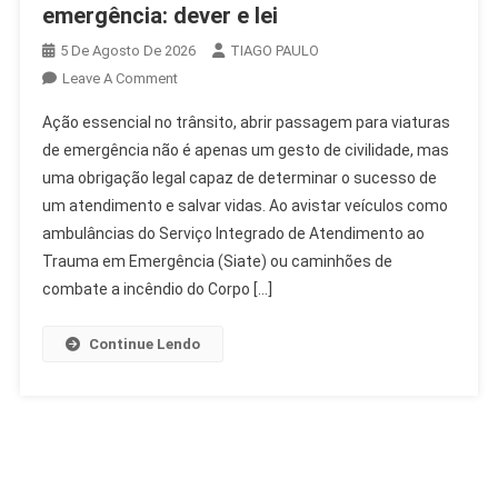
emergência: dever e lei
5 De Agosto De 2026
TIAGO PAULO
On
Leave A Comment
Abrir
Ação essencial no trânsito, abrir passagem para viaturas
Passagem
de emergência não é apenas um gesto de civilidade, mas
Para
uma obrigação legal capaz de determinar o sucesso de
Viaturas
um atendimento e salvar vidas. Ao avistar veículos como
De
Emergência:
ambulâncias do Serviço Integrado de Atendimento ao
Dever
Trauma em Emergência (Siate) ou caminhões de
E
combate a incêndio do Corpo […]
Lei
Continue Lendo