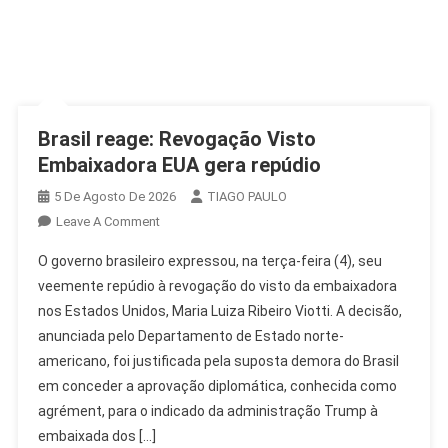
Brasil reage: Revogação Visto
Embaixadora EUA gera repúdio
5 De Agosto De 2026
TIAGO PAULO
On
Leave A Comment
Brasil
O governo brasileiro expressou, na terça-feira (4), seu
Reage:
veemente repúdio à revogação do visto da embaixadora
Revogação
nos Estados Unidos, Maria Luiza Ribeiro Viotti. A decisão,
Visto
anunciada pelo Departamento de Estado norte-
Embaixadora
EUA
americano, foi justificada pela suposta demora do Brasil
Gera
em conceder a aprovação diplomática, conhecida como
Repúdio
agrément, para o indicado da administração Trump à
embaixada dos […]