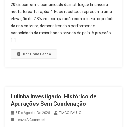
2026, conforme comunicado da instituição financeira
Lucro
nesta terça-feira, dia 4. Esse resultado representa uma
Recorrente
De
elevação de 7,8% em comparação com o mesmo período
R$
do ano anterior, demonstrando a performance
12,4
consolidada do maior banco privado do país. A projeção
Bilhões
[…]
No
2T26
Continue Lendo
Lulinha Investigado: Histórico de
Apurações Sem Condenação
5 De Agosto De 2026
TIAGO PAULO
On
Leave A Comment
Lulinha