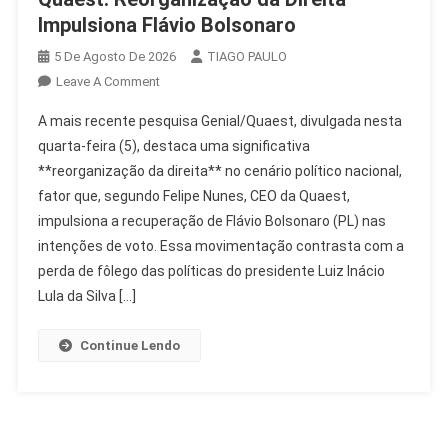
Impulsiona Flávio Bolsonaro
5 De Agosto De 2026
TIAGO PAULO
On
Leave A Comment
Quaest:
A mais recente pesquisa Genial/Quaest, divulgada nesta
Reorganização
quarta-feira (5), destaca uma significativa
Da
**reorganização da direita** no cenário político nacional,
Direita
fator que, segundo Felipe Nunes, CEO da Quaest,
Impulsiona
Flávio
impulsiona a recuperação de Flávio Bolsonaro (PL) nas
Bolsonaro
intenções de voto. Essa movimentação contrasta com a
perda de fôlego das políticas do presidente Luiz Inácio
Lula da Silva […]
Continue Lendo