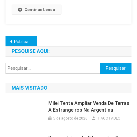
Continue Lendo
Navegação
Publicações mais antigas
por
PESQUISE AQUI:
posts
Pesquisar
por:
MAIS VISITADO
Milei Tenta Ampliar Venda De Terras
A Estrangeiros Na Argentina
5 de agosto de 2026
TIAGO PAULO