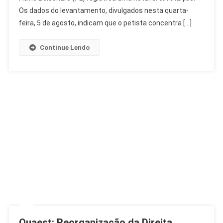
Bolsonaro
Os dados do levantamento, divulgados nesta quarta-
Avança
feira, 5 de agosto, indicam que o petista concentra […]
Continue Lendo
Quaest: Reorganização da Direita