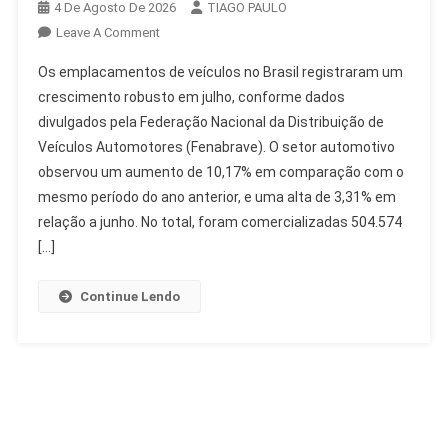
4 De Agosto De 2026
TIAGO PAULO
On
Leave A Comment
Emplacamentos
Os emplacamentos de veículos no Brasil registraram um
De
crescimento robusto em julho, conforme dados
Veículos:
divulgados pela Federação Nacional da Distribuição de
Crescimento
Veículos Automotores (Fenabrave). O setor automotivo
De
10%
observou um aumento de 10,17% em comparação com o
Em
mesmo período do ano anterior, e uma alta de 3,31% em
Julho
relação a junho. No total, foram comercializadas 504.574
[…]
Continue Lendo