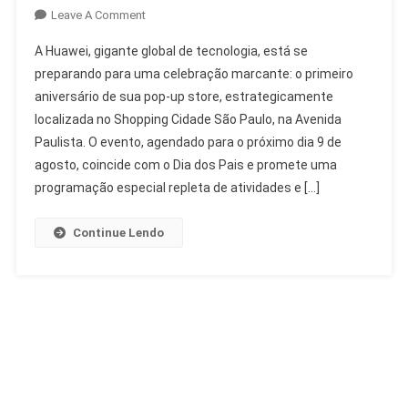
On
Leave A Comment
Aniversário
A Huawei, gigante global de tecnologia, está se
Huawei
preparando para uma celebração marcante: o primeiro
Pop-
aniversário de sua pop-up store, estrategicamente
Up
localizada no Shopping Cidade São Paulo, na Avenida
Store
Com
Paulista. O evento, agendado para o próximo dia 9 de
Vanderlei
agosto, coincide com o Dia dos Pais e promete uma
Cordeiro
programação especial repleta de atividades e […]
Continue Lendo