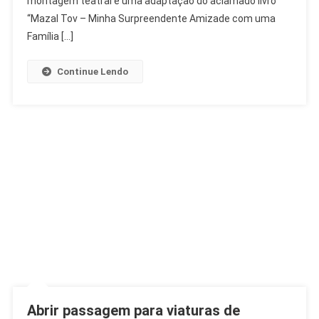
montagem teatral é uma adaptação do aclamado livro
Moise
“Mazal Tov – Minha Surpreendente Amizade com uma
Safra
Família […]
Continue Lendo
Abrir passagem para viaturas de