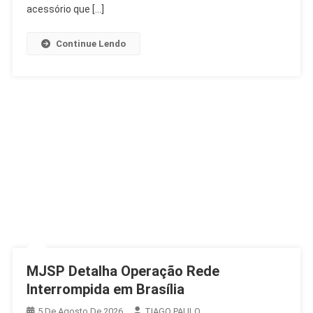
Confiança
acessório que […]
Nas
Urnas
Continue Lendo
MJSP Detalha Operação Rede
Interrompida em Brasília
5 De Agosto De 2026
TIAGO PAULO