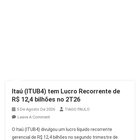
Itaú (ITUB4) tem Lucro Recorrente de
R$ 12,4 bilhões no 2T26
5 De Agosto De 2026
TIAGO PAULO
On
Leave A Comment
Itaú
O Itaú (ITUB4) divulgou um lucro líquido recorrente
(ITUB4)
gerencial de R$ 12,4 bilhões no segundo trimestre de
Tem