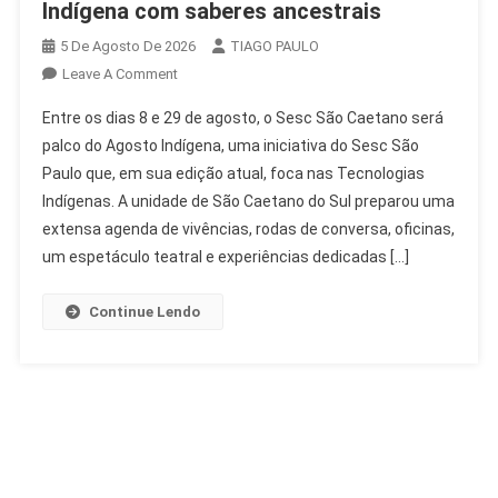
Indígena com saberes ancestrais
5 De Agosto De 2026
TIAGO PAULO
On
Leave A Comment
Sesc
Entre os dias 8 e 29 de agosto, o Sesc São Caetano será
São
palco do Agosto Indígena, uma iniciativa do Sesc São
Caetano
Paulo que, em sua edição atual, foca nas Tecnologias
Celebra
Indígenas. A unidade de São Caetano do Sul preparou uma
Agosto
Indígena
extensa agenda de vivências, rodas de conversa, oficinas,
Com
um espetáculo teatral e experiências dedicadas […]
Saberes
Ancestrais
Continue Lendo