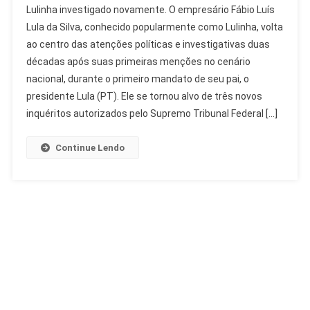
Lulinha investigado novamente. O empresário Fábio Luís
Investigado:
Lula da Silva, conhecido popularmente como Lulinha, volta
Histórico
ao centro das atenções políticas e investigativas duas
De
décadas após suas primeiras menções no cenário
Apurações
Sem
nacional, durante o primeiro mandato de seu pai, o
Condenação
presidente Lula (PT). Ele se tornou alvo de três novos
inquéritos autorizados pelo Supremo Tribunal Federal […]
Continue Lendo