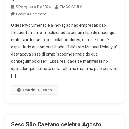
5 De Agosto De 2026
TIAGO PAULO
On
Leave A Comment
Desenvolvimento
O desenvolvimento e a inovação nas empresas são
E
frequentemente impulsionados por um tipo de saber que,
Inovação:
embora intrínseco aos colaboradores, nem sempre é
O
explicitado ou compartilhado. O filósofo Michael Polanyi já
Saber
Que
destacava esse dilema: “sabemos mais do que
Transforma
conseguimos dizer”. Essa realidade se manifesta no
O
operador que detecta uma falha na máquina pelo som, no
RH
[…]
Continue Lendo
Sesc São Caetano celebra Agosto