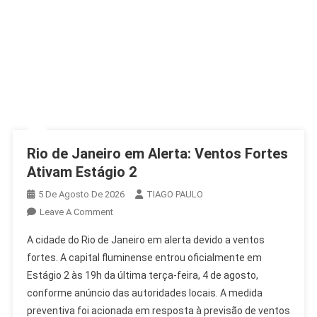
Rio de Janeiro em Alerta: Ventos Fortes
Ativam Estágio 2
5 De Agosto De 2026
TIAGO PAULO
On
Leave A Comment
Rio
A cidade do Rio de Janeiro em alerta devido a ventos
De
fortes. A capital fluminense entrou oficialmente em
Janeiro
Estágio 2 às 19h da última terça-feira, 4 de agosto,
Em
conforme anúncio das autoridades locais. A medida
Alerta:
Ventos
preventiva foi acionada em resposta à previsão de ventos