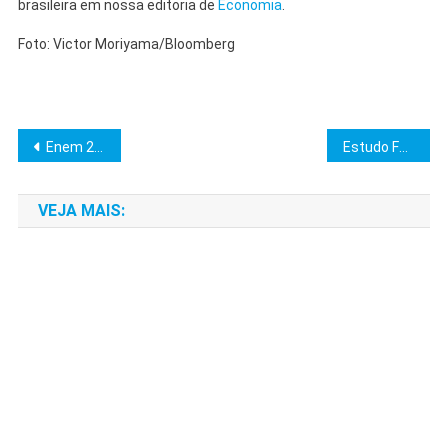
brasileira em nossa editoria de
Economia
.
Foto: Victor Moriyama/Bloomberg
Navegação
Enem 2025: Gabaritos e Cadernos do 2º Dia Divulgados
Estudo FGV: Leis justificam violência policial contra negros
de
VEJA MAIS:
Post