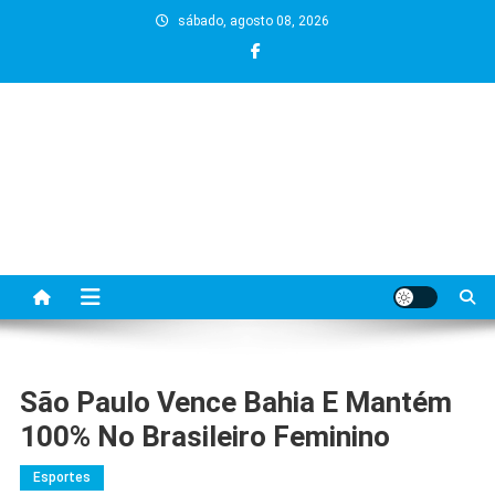
Skip
sábado, agosto 08, 2026
to
content
São Paulo Vence Bahia E Mantém
100% No Brasileiro Feminino
Esportes