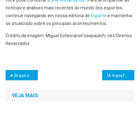
notícias e análises mais recentes do mundo dos esportes,
continue navegando em nossa editoria de
Esporte
e mantenha-
se atualizado sobre os principais acontecimentos.
Crédito da imagem: Miguel Schincariol/saopaulofc.net/Direitos
Reservados
Navegação
Brasil e Coreia do Sul Fortalecem Parcerias em Medicamentos
IA transforma consolidação multicustódia para assessores
de
VEJA MAIS:
Post