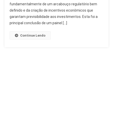
Regulação
fundamentalmente de um arcabouço regulatório bem
E
definido e da criação de incentivos econômicos que
Mercado
garantam previsibilidade aos investimentos. Esta foi a
Essenciais
principal conclusão de um painel […]
Continue Lendo