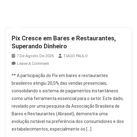
Pix Cresce em Bares e Restaurantes,
Superando Dinheiro
7 De Agosto De 2026
TIAGO PAULO
On
Leave A Comment
Pix
** A participação do Pix em bares e restaurantes
Cresce
brasileiros atingiu 20,5% das vendas presenciais,
Em
consolidando o sistema de pagamentos instantâneos
Bares
como uma ferramenta essencial para o setor. Este dado,
E
Restaurantes,
revelado por uma pesquisa da Associação Brasileira de
Superando
Bares e Restaurantes (Abrasel), demonstra uma
Dinheiro
evolução notável na preferência dos consumidores e dos
estabelecimentos, especialmente os […]