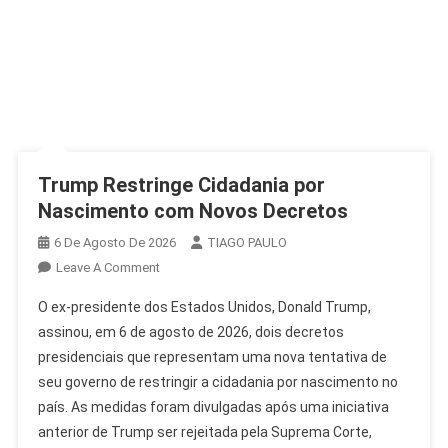
Trump Restringe Cidadania por
Nascimento com Novos Decretos
6 De Agosto De 2026
TIAGO PAULO
On
Leave A Comment
Trump
O ex-presidente dos Estados Unidos, Donald Trump,
Restringe
assinou, em 6 de agosto de 2026, dois decretos
Cidadania
presidenciais que representam uma nova tentativa de
Por
seu governo de restringir a cidadania por nascimento no
Nascimento
Com
país. As medidas foram divulgadas após uma iniciativa
Novos
anterior de Trump ser rejeitada pela Suprema Corte,