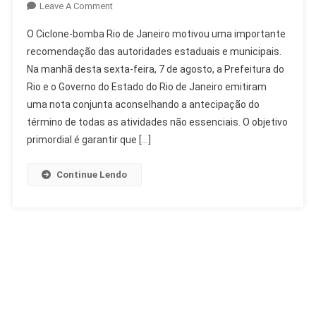
On
Leave A Comment
Ciclone-
O Ciclone-bomba Rio de Janeiro motivou uma importante
Bomba
recomendação das autoridades estaduais e municipais.
Rio
Na manhã desta sexta-feira, 7 de agosto, a Prefeitura do
De
Rio e o Governo do Estado do Rio de Janeiro emitiram
Janeiro:
Autoridades
uma nota conjunta aconselhando a antecipação do
Recomendam
término de todas as atividades não essenciais. O objetivo
Antecipação
primordial é garantir que […]
Continue Lendo