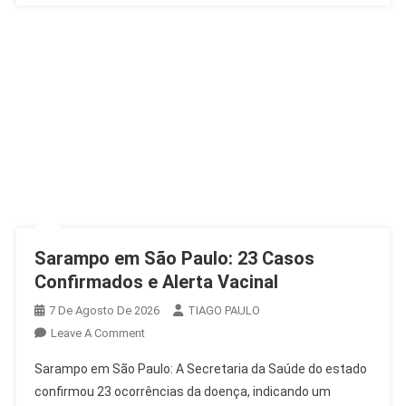
Sarampo em São Paulo: 23 Casos
Confirmados e Alerta Vacinal
7 De Agosto De 2026
TIAGO PAULO
On
Leave A Comment
Sarampo
Sarampo em São Paulo: A Secretaria da Saúde do estado
Em
confirmou 23 ocorrências da doença, indicando um
São