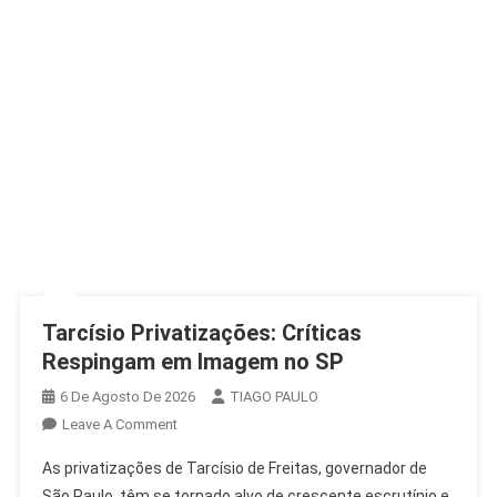
Tarcísio Privatizações: Críticas
Respingam em Imagem no SP
6 De Agosto De 2026
TIAGO PAULO
On
Leave A Comment
Tarcísio
As privatizações de Tarcísio de Freitas, governador de
Privatizações:
São Paulo, têm se tornado alvo de crescente escrutínio e