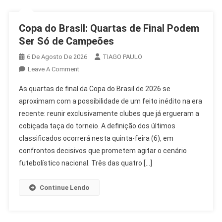
Copa do Brasil: Quartas de Final Podem
Ser Só de Campeões
6 De Agosto De 2026
TIAGO PAULO
On
Leave A Comment
Copa
As quartas de final da Copa do Brasil de 2026 se
Do
aproximam com a possibilidade de um feito inédito na era
Brasil:
recente: reunir exclusivamente clubes que já ergueram a
Quartas
cobiçada taça do torneio. A definição dos últimos
De
Final
classificados ocorrerá nesta quinta-feira (6), em
Podem
confrontos decisivos que prometem agitar o cenário
Ser
futebolístico nacional. Três das quatro […]
Só
De
Continue Lendo
Campeões