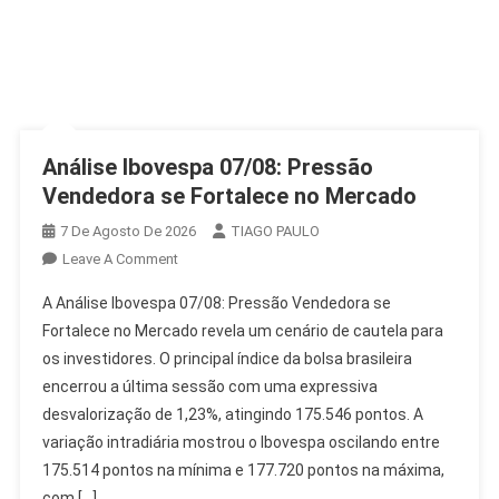
Análise Ibovespa 07/08: Pressão
Vendedora se Fortalece no Mercado
7 De Agosto De 2026
TIAGO PAULO
On
Leave A Comment
Análise
A Análise Ibovespa 07/08: Pressão Vendedora se
Ibovespa
Fortalece no Mercado revela um cenário de cautela para
07/08:
os investidores. O principal índice da bolsa brasileira
Pressão
encerrou a última sessão com uma expressiva
Vendedora
Se
desvalorização de 1,23%, atingindo 175.546 pontos. A
Fortalece
variação intradiária mostrou o Ibovespa oscilando entre
No
175.514 pontos na mínima e 177.720 pontos na máxima,
Mercado
com […]