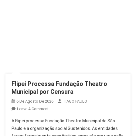
Flipei Processa Fundação Theatro
Municipal por Censura
6 De Agosto De 2026
TIAGO PAULO
On
Leave A Comment
Flipei
A Flipei processa Fundação Theatro Municipal de São
Processa
Paulo e a organização social Sustenidos. As entidades
Fundação