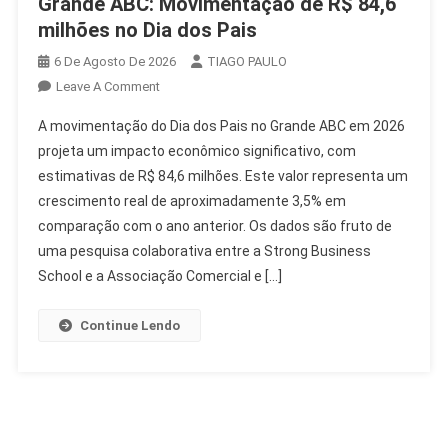
Grande ABC: Movimentação de R$ 84,6
milhões no Dia dos Pais
6 De Agosto De 2026
TIAGO PAULO
On
Leave A Comment
Grande
A movimentação do Dia dos Pais no Grande ABC em 2026
ABC:
projeta um impacto econômico significativo, com
Movimentação
estimativas de R$ 84,6 milhões. Este valor representa um
De
crescimento real de aproximadamente 3,5% em
R$
84,6
comparação com o ano anterior. Os dados são fruto de
Milhões
uma pesquisa colaborativa entre a Strong Business
No
School e a Associação Comercial e […]
Dia
Dos
Continue Lendo
Pais