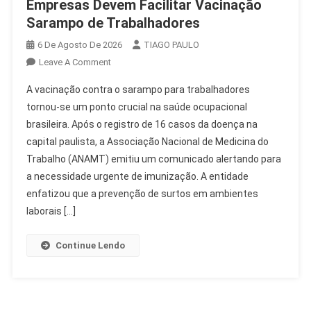
Empresas Devem Facilitar Vacinação
Sarampo de Trabalhadores
6 De Agosto De 2026
TIAGO PAULO
On
Leave A Comment
Empresas
A vacinação contra o sarampo para trabalhadores
Devem
tornou-se um ponto crucial na saúde ocupacional
Facilitar
brasileira. Após o registro de 16 casos da doença na
Vacinação
capital paulista, a Associação Nacional de Medicina do
Sarampo
De
Trabalho (ANAMT) emitiu um comunicado alertando para
Trabalhadores
a necessidade urgente de imunização. A entidade
enfatizou que a prevenção de surtos em ambientes
laborais […]
Continue Lendo