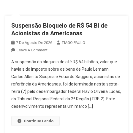
Suspensão Bloqueio de R$ 54 Bi de
Acionistas da Americanas
7 De Agosto De 2026
TIAGO PAULO
On
Leave A Comment
Suspensão
A suspensão do bloqueio de até R$ 54 bilhões, valor que
Bloqueio
havia sido imposto sobre os bens de Paulo Lemann,
De
Carlos Alberto Sicupira e Eduardo Saggioro, acionistas de
R$
referência da Americanas, foi determinada nesta sexta-
54
Bi
feira (7) pelo desembargador federal Flavio Oliveira Lucas,
De
do Tribunal Regional Federal da 2ª Região (TRF-2). Este
Acionistas
desenvolvimento representa um marco […]
Da
Americanas
Continue Lendo