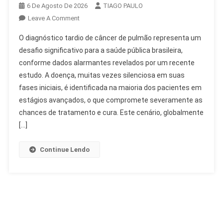
6 De Agosto De 2026
TIAGO PAULO
On
Leave A Comment
Diagnóstico
O diagnóstico tardio de câncer de pulmão representa um
Tardio
desafio significativo para a saúde pública brasileira,
De
conforme dados alarmantes revelados por um recente
Câncer
estudo. A doença, muitas vezes silenciosa em suas
De
Pulmão
fases iniciais, é identificada na maioria dos pacientes em
Preocupa
estágios avançados, o que compromete severamente as
No
chances de tratamento e cura. Este cenário, globalmente
Brasil
[…]
Continue Lendo