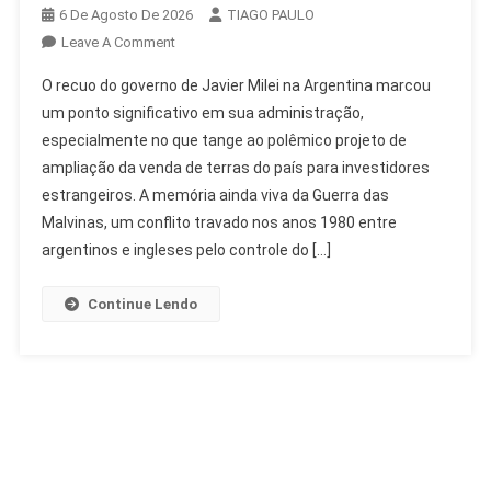
6 De Agosto De 2026
TIAGO PAULO
On
Leave A Comment
Milei
O recuo do governo de Javier Milei na Argentina marcou
Recua
um ponto significativo em sua administração,
Em
especialmente no que tange ao polêmico projeto de
Venda
ampliação da venda de terras do país para investidores
De
Terras
estrangeiros. A memória ainda viva da Guerra das
A
Malvinas, um conflito travado nos anos 1980 entre
Estrangeiros
argentinos e ingleses pelo controle do […]
Na
Argentina
Continue Lendo