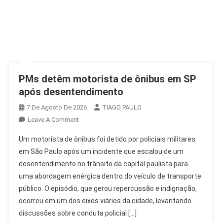
PMs detêm motorista de ônibus em SP
após desentendimento
7 De Agosto De 2026
TIAGO PAULO
On
Leave A Comment
PMs
Um motorista de ônibus foi detido por policiais militares
Detêm
em São Paulo após um incidente que escalou de um
Motorista
desentendimento no trânsito da capital paulista para
De
uma abordagem enérgica dentro do veículo de transporte
Ônibus
Em
público. O episódio, que gerou repercussão e indignação,
SP
ocorreu em um dos eixos viários da cidade, levantando
Após
discussões sobre conduta policial […]