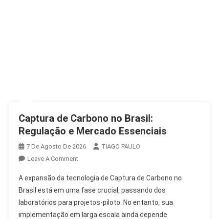
Captura de Carbono no Brasil:
Regulação e Mercado Essenciais
7 De Agosto De 2026
TIAGO PAULO
On
Leave A Comment
Captura
A expansão da tecnologia de Captura de Carbono no
De
Brasil está em uma fase crucial, passando dos
Carbono
laboratórios para projetos-piloto. No entanto, sua
No
implementação em larga escala ainda depende
Brasil: