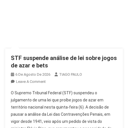
STF suspende análise de lei sobre jogos
de azar e bets
6 De Agosto De 2026
TIAGO PAULO
On
Leave A Comment
STF
O Supremo Tribunal Federal (STF) suspendeu o
Suspende
julgamento de uma lei que proíbe jogos de azar em
Análise
território nacional nesta quinta-feira (6). A decisão de
De
pausar a análise da Lei das Contravenções Penais, em
Lei
Sobre
vigor desde 1941, veio após um pedido de vista do
Jogos