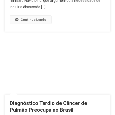
ministro Flávio Dino, que argumentou a necessidade de
De
incluir a discussão […]
Azar
E
Continue Lendo
Bets
Diagnóstico Tardio de Câncer de
Pulmão Preocupa no Brasil