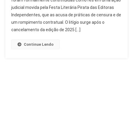
foram formalmente constituídas como rés em uma ação
Theatro
judicial movida pela Festa Literária Pirata das Editoras
Municipal
Por
Independentes, que as acusa de práticas de censura e de
Censura
um rompimento contratual. O litígio surge após o
cancelamento da edição de 2025 […]
Continue Lendo