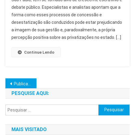
Críticas
debate público. Especialistas e analistas apontam que a
Respingam
forma como esses processos de concessão e
Em
Imagem
desestatização são conduzidos pode estar prejudicando
No
a imagem de sua gestão e, paradoxalmente, a própria
SP
percepção positiva sobre as privatizações no estado. […]
Continue Lendo
Navegação
Publicações mais antigas
por
PESQUISE AQUI:
posts
Pesquisar
por:
MAIS VISITADO