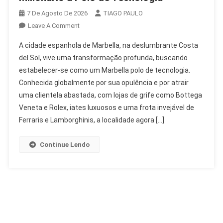
7 De Agosto De 2026
TIAGO PAULO
On
Leave A Comment
Marbella
A cidade espanhola de Marbella, na deslumbrante Costa
Se
del Sol, vive uma transformação profunda, buscando
Transforma:
estabelecer-se como um Marbella polo de tecnologia.
De
Conhecida globalmente por sua opulência e por atrair
Playground
Milionário
uma clientela abastada, com lojas de grife como Bottega
A
Veneta e Rolex, iates luxuosos e uma frota invejável de
Polo
Ferraris e Lamborghinis, a localidade agora […]
De
Tecnologia
Continue Lendo