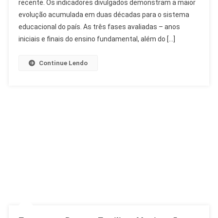
recente. Os indicadores divulgados demonstram a maior
Da
Educação
evolução acumulada em duas décadas para o sistema
Básica
educacional do país. As três fases avaliadas – anos
No
iniciais e finais do ensino fundamental, além do […]
Brasil
Continue Lendo