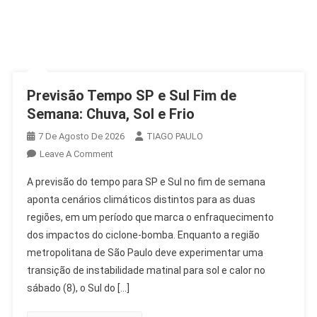
Previsão Tempo SP e Sul Fim de
Semana: Chuva, Sol e Frio
7 De Agosto De 2026
TIAGO PAULO
On
Leave A Comment
Previsão
A previsão do tempo para SP e Sul no fim de semana
Tempo
aponta cenários climáticos distintos para as duas
SP
regiões, em um período que marca o enfraquecimento
E
dos impactos do ciclone-bomba. Enquanto a região
Sul
Fim
metropolitana de São Paulo deve experimentar uma
De
transição de instabilidade matinal para sol e calor no
Semana:
sábado (8), o Sul do […]
Chuva,
Sol