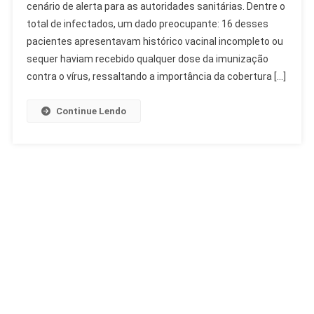
cenário de alerta para as autoridades sanitárias. Dentre o
Paulo:
total de infectados, um dado preocupante: 16 desses
23
Casos
pacientes apresentavam histórico vacinal incompleto ou
Confirmados
sequer haviam recebido qualquer dose da imunização
E
contra o vírus, ressaltando a importância da cobertura […]
Alerta
Vacinal
Continue Lendo