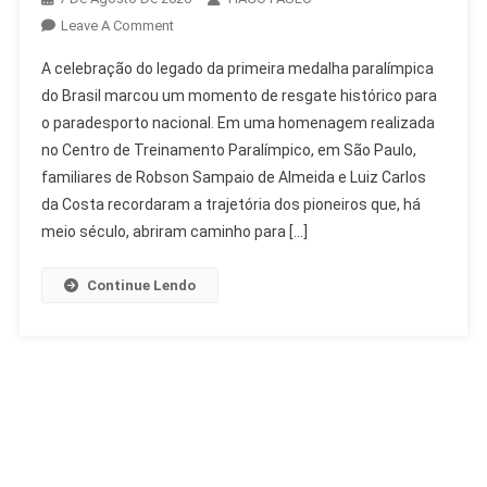
On
Leave A Comment
Legado
A celebração do legado da primeira medalha paralímpica
Da
do Brasil marcou um momento de resgate histórico para
Primeira
o paradesporto nacional. Em uma homenagem realizada
Medalha
no Centro de Treinamento Paralímpico, em São Paulo,
Paralímpica
Do
familiares de Robson Sampaio de Almeida e Luiz Carlos
Brasil
da Costa recordaram a trajetória dos pioneiros que, há
Celebrado
meio século, abriram caminho para […]
Continue Lendo