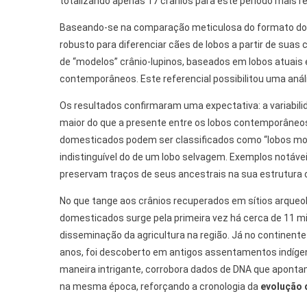
totalizando apenas 17 crânios para este período mais 
Baseando-se na comparação meticulosa do formato dos
robusto para diferenciar cães de lobos a partir de suas
de “modelos” crânio-lupinos, baseados em lobos atuais 
contemporâneos. Este referencial possibilitou uma aná
Os resultados confirmaram uma expectativa: a variabil
maior do que a presente entre os lobos contemporâneo
domesticados podem ser classificados como “lobos morfo
indistinguível do de um lobo selvagem. Exemplos notáv
preservam traços de seus ancestrais na sua estrutura 
No que tange aos crânios recuperados em sítios arqueol
domesticados surge pela primeira vez há cerca de 11 mil
disseminação da agricultura na região. Já no continente
anos, foi descoberto em antigos assentamentos indígena
maneira intrigante, corrobora dados de DNA que apont
na mesma época, reforçando a cronologia da
evolução 