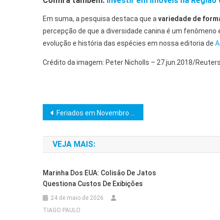
Confira também:
Investir em Imóveis na Região
Em suma, a pesquisa destaca que a
variedade de form
percepção de que a diversidade canina é um fenômeno 
evolução e história das espécies em nossa editoria de
A
Crédito da imagem: Peter Nicholls – 27.jun.2018/Reuter
Navegação
Feriados em Novembro 2025: Hotéis com Programações Exclusivas
de
VEJA MAIS:
Post
Marinha Dos EUA: Colisão De Jatos
Questiona Custos De Exibições
24 de maio de 2026
TIAGO PAULO