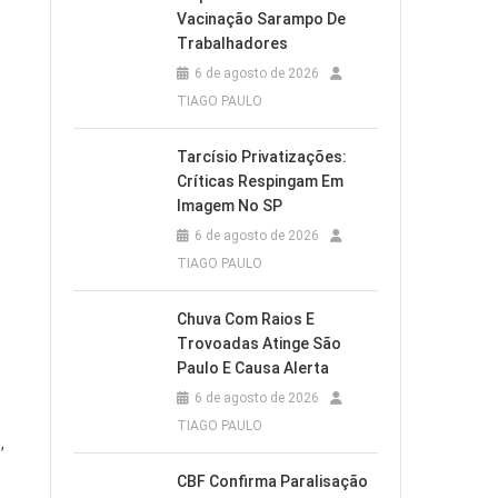
Vacinação Sarampo De
Trabalhadores
6 de agosto de 2026
TIAGO PAULO
Tarcísio Privatizações:
Críticas Respingam Em
Imagem No SP
6 de agosto de 2026
TIAGO PAULO
Chuva Com Raios E
Trovoadas Atinge São
Paulo E Causa Alerta
6 de agosto de 2026
TIAGO PAULO
,
CBF Confirma Paralisação