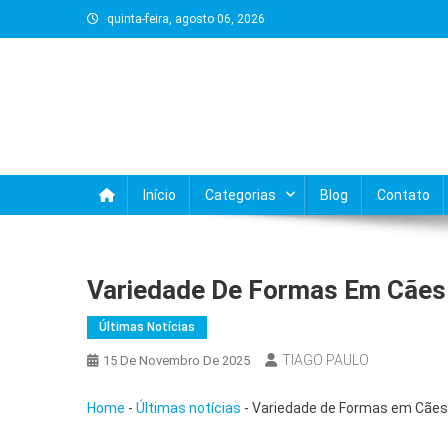
Skip
quinta-feira, agosto 06, 2026
to
content
Início
Categorias
Blog
Contato
Variedade De Formas Em Cães 
Últimas Notícias
TIAGO PAULO
15 De Novembro De 2025
Home
-
Últimas notícias
-
Variedade de Formas em Cães 