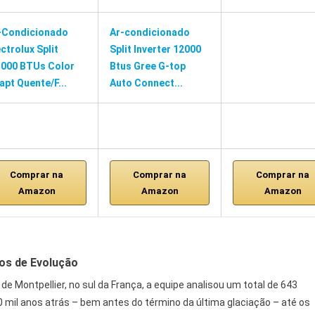
-Condicionado
Ar-condicionado
ectrolux Split
Split Inverter 12000
.000 BTUs Color
Btus Gree G-top
apt Quente/F...
Auto Connect...
Comprar na
Comprar na
Comprar na
Amazon
Amazon
Amazon
os de Evolução
de Montpellier, no sul da França, a equipe analisou um total de 643
 mil anos atrás – bem antes do término da última glaciação – até os