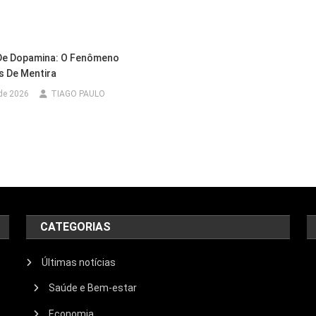
 De Dopamina: O Fenômeno
 De Mentira
 de 2026
TIAGO PAULO
CATEGORIAS
Últimas notícias
Saúde e Bem-estar
Economia