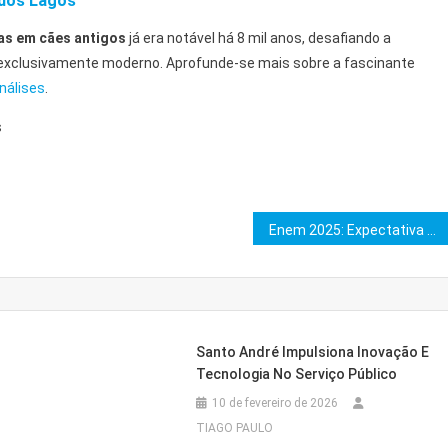
 dos Lagos
as em cães antigos
já era notável há 8 mil anos, desafiando a
exclusivamente moderno. Aprofunde-se mais sobre a fascinante
nálises
.
s
Enem 2025: Expectativa de Candidatos no Segundo Dia de Prova
Santo André Impulsiona Inovação E
Tecnologia No Serviço Público
10 de fevereiro de 2026
TIAGO PAULO