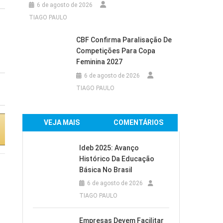
6 de agosto de 2026
TIAGO PAULO
Ar-Condicionado
Ar-Condicionado
Electrolux Inverter
Electrolux Split
CBF Confirma Paralisação De
Split 24.000 BTUs
18.000 BTUs Color
Competições Para Copa
Color Adapt...
Adapt Frio com...
Feminina 2027
6 de agosto de 2026
R$3.139,00
TIAGO PAULO
VEJA MAIS
COMENTÁRIOS
Comprar na
Comprar na
Amazon
Amazon
Ideb 2025: Avanço
Histórico Da Educação
Básica No Brasil
6 de agosto de 2026
TIAGO PAULO
Empresas Devem Facilitar