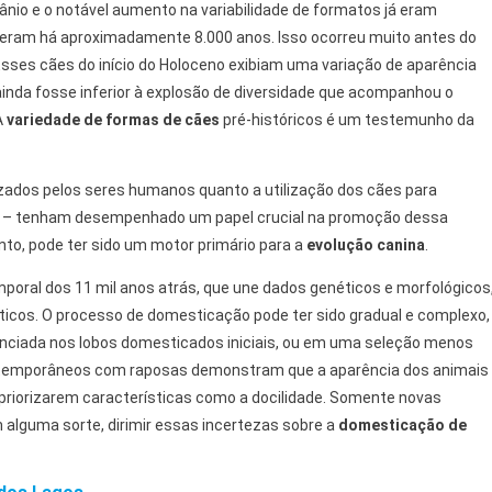
ânio e o notável aumento na variabilidade de formatos já eram
veram há aproximadamente 8.000 anos. Isso ocorreu muito antes do
 Esses cães do início do Holoceno exibiam uma variação de aparência
inda fosse inferior à explosão de diversidade que acompanhou o
A
variedade de formas de cães
pré-históricos é um testemunho da
izados pelos seres humanos quanto a utilização dos cães para
a – tenham desempenhado um papel crucial na promoção dessa
nto, pode ter sido um motor primário para a
evolução canina
.
mporal dos 11 mil anos atrás, que une dados genéticos e morfológicos
ticos. O processo de domesticação pode ter sido gradual e complexo,
nciada nos lobos domesticados iniciais, ou em uma seleção menos
temporâneos com raposas demonstram que a aparência dos animais
priorizarem características como a docilidade. Somente novas
 alguma sorte, dirimir essas incertezas sobre a
domesticação de