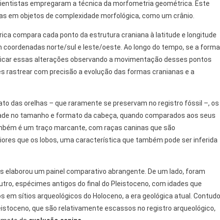
s cientistas empregaram a técnica da morfometria geométrica. Este
s em objetos de complexidade morfológica, como um crânio.
rica compara cada ponto da estrutura craniana à latitude e longitude
em coordenadas norte/sul e leste/oeste. Ao longo do tempo, se a forma
tificar essas alterações observando a movimentação desses pontos
s rastrear com precisão a evolução das formas cranianas e a
to das orelhas – que raramente se preservam no registro fóssil –, os
dade no tamanho e formato da cabeça, quando comparados aos seus
 também é um traço marcante, com raças caninas que são
iores que os lobos, uma característica que também pode ser inferida
s elaborou um painel comparativo abrangente. De um lado, foram
utro, espécimes antigos do final do Pleistoceno, com idades que
 em sítios arqueológicos do Holoceno, a era geológica atual. Contudo
istoceno, que são relativamente escassos no registro arqueológico,