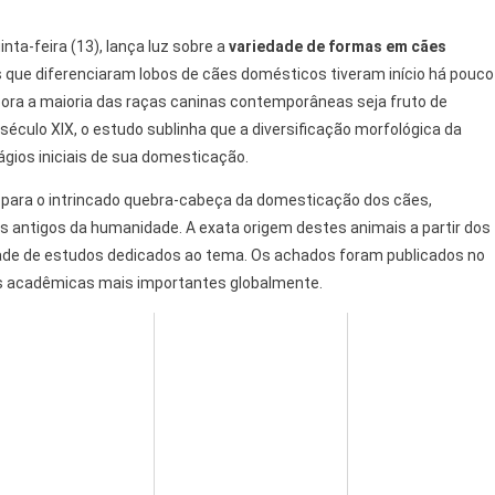
nta-feira (13), lança luz sobre a
variedade de formas em cães
 que diferenciaram lobos de cães domésticos tiveram início há pouco
bora a maioria das raças caninas contemporâneas seja fruto de
éculo XIX, o estudo sublinha que a diversificação morfológica da
ágios iniciais de sua domesticação.
a para o intrincado quebra-cabeça da domesticação dos cães,
ntigos da humanidade. A exata origem destes animais a partir dos
ade de estudos dedicados ao tema. Os achados foram publicados no
as acadêmicas mais importantes globalmente.