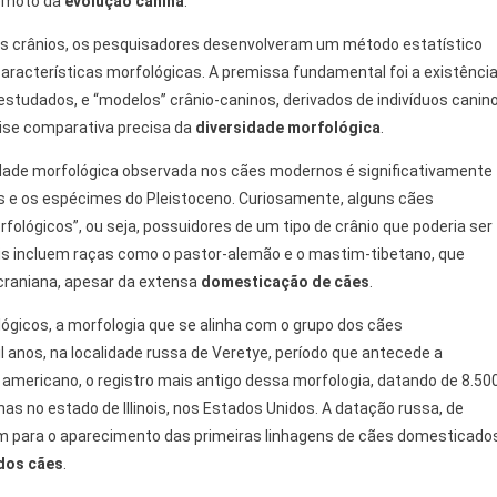
remoto da
evolução canina
.
 crânios, os pesquisadores desenvolveram um método estatístico
 características morfológicas. A premissa fundamental foi a existênci
estudados, e “modelos” crânio-caninos, derivados de indivíduos canin
lise comparativa precisa da
diversidade morfológica
.
idade morfológica observada nos cães modernos é significativamente
s e os espécimes do Pleistoceno. Curiosamente, alguns cães
lógicos”, ou seja, possuidores de um tipo de crânio que poderia ser
eis incluem raças como o pastor-alemão e o mastim-tibetano, que
craniana, apesar da extensa
domesticação de cães
.
ógicos, a morfologia que se alinha com o grupo dos cães
 anos, na localidade russa de Veretye, período que antecede a
 americano, o registro mais antigo dessa morfologia, datando de 8.50
s no estado de Illinois, nos Estados Unidos. A datação russa, de
am para o aparecimento das primeiras linhagens de cães domesticado
dos cães
.