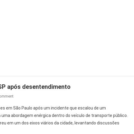
SP após desentendimento
On
Comment
PMs
tares em São Paulo após um incidente que escalou de um
Detêm
a uma abordagem enérgica dentro do veículo de transporte público.
Motorista
rreu em um dos eixos viários da cidade, levantando discussões
De
Ônibus