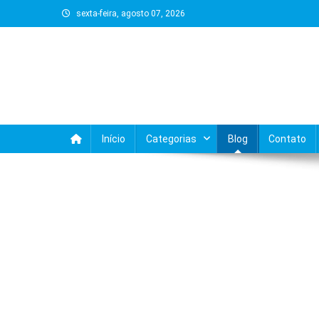
Skip
sexta-feira, agosto 07, 2026
to
content
Início
Categorias
Blog
Contato
BLOG