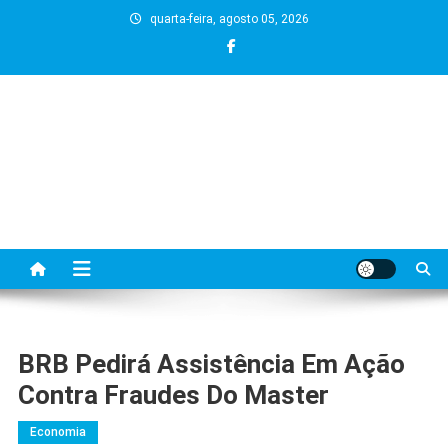
Skip
quarta-feira, agosto 05, 2026
to
content
BRB Pedirá Assistência Em Ação
Contra Fraudes Do Master
Economia