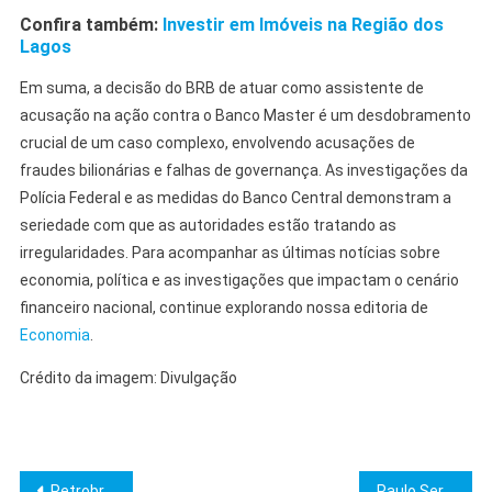
Confira também:
Investir em Imóveis na Região dos
Lagos
Em suma, a decisão do BRB de atuar como assistente de
acusação na ação contra o Banco Master é um desdobramento
crucial de um caso complexo, envolvendo acusações de
fraudes bilionárias e falhas de governança. As investigações da
Polícia Federal e as medidas do Banco Central demonstram a
seriedade com que as autoridades estão tratando as
irregularidades. Para acompanhar as últimas notícias sobre
economia, política e as investigações que impactam o cenário
financeiro nacional, continue explorando nossa editoria de
Economia
.
Crédito da imagem: Divulgação
Navegação
Petrobras: Sem Dividendos Extraordinários no Curto Prazo
Paulo Serra é Eleito 1º Vice-Presidente Nacional do PSDB