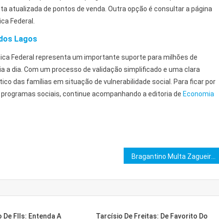
sta atualizada de pontos de venda. Outra opção é consultar a página
ca Federal.
 dos Lagos
ica Federal representa um importante suporte para milhões de
dia a dia. Com um processo de validação simplificado e uma clara
o das famílias em situação de vulnerabilidade social. Para ficar por
e programas sociais, continue acompanhando a editoria de
Economia
Bragantino Multa Zagueiro Gustavo Marques por Machismo
De FIIs: Entenda A
Tarcísio De Freitas: De Favorito Do