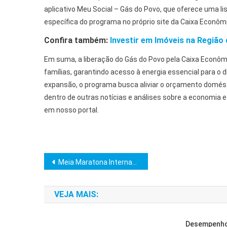
aplicativo Meu Social – Gás do Povo, que oferece uma li
específica do programa no próprio site da Caixa Econômi
Confira também:
Investir em Imóveis na Região
Em suma, a liberação do Gás do Povo pela Caixa Econôm
famílias, garantindo acesso à energia essencial para o 
expansão, o programa busca aliviar o orçamento doméstic
dentro de outras notícias e análises sobre a economia 
em nosso portal.
Navegação
Meia Maratona Internacional de SP 2026: Rota Inédita
de
VEJA MAIS:
Post
Desempenho 