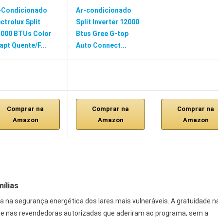
-Condicionado
Ar-condicionado
ectrolux Split
Split Inverter 12000
.000 BTUs Color
Btus Gree G-top
apt Quente/F...
Auto Connect...
Comprar na
Comprar na
Comprar na
Amazon
Amazon
Amazon
mílias
a na segurança energética dos lares mais vulneráveis. A gratuidade n
nte nas revendedoras autorizadas que aderiram ao programa, sem a