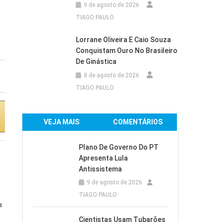
9 de agosto de 2026
Ar-Condicionado
Ar-Condicionado
TIAGO PAULO
Electrolux Inverter
Electrolux Split
Split 24.000 BTUs
18.000 BTUs Color
Lorrane Oliveira E Caio Souza
Color Adapt...
Adapt Frio com...
Conquistam Ouro No Brasileiro
De Ginástica
R$3.139,00
8 de agosto de 2026
TIAGO PAULO
Comprar na
Comprar na
VEJA MAIS
COMENTÁRIOS
Amazon
Amazon
Plano De Governo Do PT
Apresenta Lula
Antissistema
9 de agosto de 2026
TIAGO PAULO
a
Cientistas Usam Tubarões