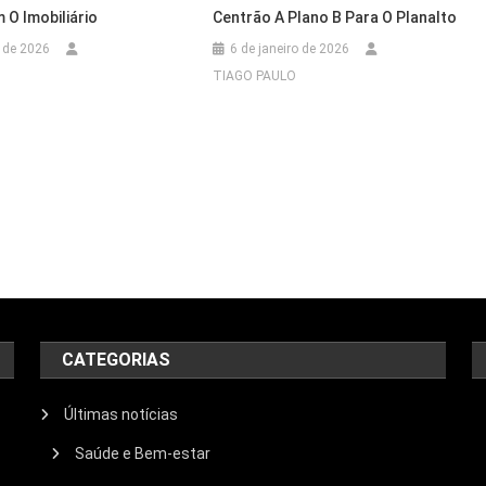
 O Imobiliário
Centrão A Plano B Para O Planalto
 de 2026
6 de janeiro de 2026
TIAGO PAULO
CATEGORIAS
Últimas notícias
Saúde e Bem-estar