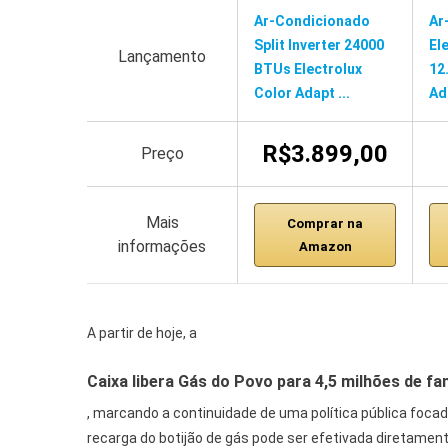
Ar-Condicionado
Ar
Split Inverter 24000
El
Lançamento
BTUs Electrolux
12
Color Adapt ...
Ad
R$3.899,00
Preço
Mais
Comprar na
informações
Amazon
A partir de hoje, a
Caixa libera Gás do Povo para 4,5 milhões de fa
, marcando a continuidade de uma política pública focad
recarga do botijão de gás pode ser efetivada diretame