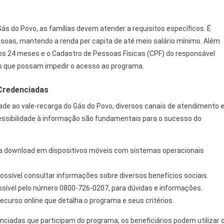
Gás do Povo, as famílias devem atender a requisitos específicos. É
ssoas, mantendo a renda per capita de até meio salário mínimo. Além
mos 24 meses e o Cadastro de Pessoas Físicas (CPF) do responsável
as que possam impedir o acesso ao programa.
 Credenciadas
idade ao vale-recarga do Gás do Povo, diversos canais de atendimento 
cessibilidade à informação são fundamentais para o sucesso do
ra download em dispositivos móveis com sistemas operacionais
ossível consultar informações sobre diversos benefícios sociais.
ssível pelo número 0800-726-0207, para dúvidas e informações.
curso online que detalha o programa e seus critérios.
nciadas que participam do programa, os beneficiários podem utilizar 