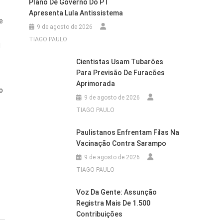
Plano De Governo Do PT
Apresenta Lula Antissistema
e
9 de agosto de 2026
TIAGO PAULO
l
Cientistas Usam Tubarões
Para Previsão De Furacões
Aprimorada
o
9 de agosto de 2026
TIAGO PAULO
Paulistanos Enfrentam Filas Na
Vacinação Contra Sarampo
9 de agosto de 2026
TIAGO PAULO
Voz Da Gente: Assunção
Registra Mais De 1.500
Contribuições