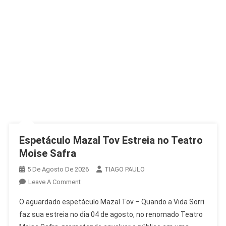
Espetáculo Mazal Tov Estreia no Teatro
Moise Safra
5 De Agosto De 2026
TIAGO PAULO
On
Leave A Comment
Espetáculo
O aguardado espetáculo Mazal Tov – Quando a Vida Sorri
Mazal
faz sua estreia no dia 04 de agosto, no renomado Teatro
Tov