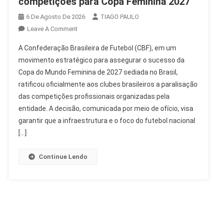
competições para Copa Feminina 2027
6 De Agosto De 2026
TIAGO PAULO
On
Leave A Comment
CBF
A Confederação Brasileira de Futebol (CBF), em um
Confirma
movimento estratégico para assegurar o sucesso da
Paralisação
Copa do Mundo Feminina de 2027 sediada no Brasil,
De
ratificou oficialmente aos clubes brasileiros a paralisação
Competições
Para
das competições profissionais organizadas pela
Copa
entidade. A decisão, comunicada por meio de ofício, visa
Feminina
garantir que a infraestrutura e o foco do futebol nacional
2027
[…]
Continue Lendo