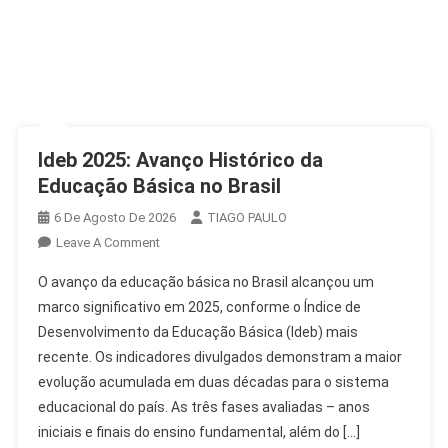
Ideb 2025: Avanço Histórico da
Educação Básica no Brasil
6 De Agosto De 2026
TIAGO PAULO
On
Leave A Comment
Ideb
O avanço da educação básica no Brasil alcançou um
2025:
marco significativo em 2025, conforme o Índice de
Avanço
Desenvolvimento da Educação Básica (Ideb) mais
Histórico
recente. Os indicadores divulgados demonstram a maior
Da
Educação
evolução acumulada em duas décadas para o sistema
Básica
educacional do país. As três fases avaliadas – anos
No
iniciais e finais do ensino fundamental, além do […]