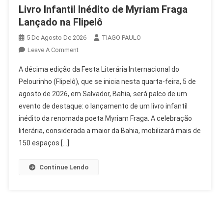
Livro Infantil Inédito de Myriam Fraga
Lançado na Flipelô
5 De Agosto De 2026
TIAGO PAULO
On
Leave A Comment
Livro
A décima edição da Festa Literária Internacional do
Infantil
Pelourinho (Flipelô), que se inicia nesta quarta-feira, 5 de
Inédito
agosto de 2026, em Salvador, Bahia, será palco de um
De
evento de destaque: o lançamento de um livro infantil
Myriam
Fraga
inédito da renomada poeta Myriam Fraga. A celebração
Lançado
literária, considerada a maior da Bahia, mobilizará mais de
Na
150 espaços […]
Flipelô
Continue Lendo