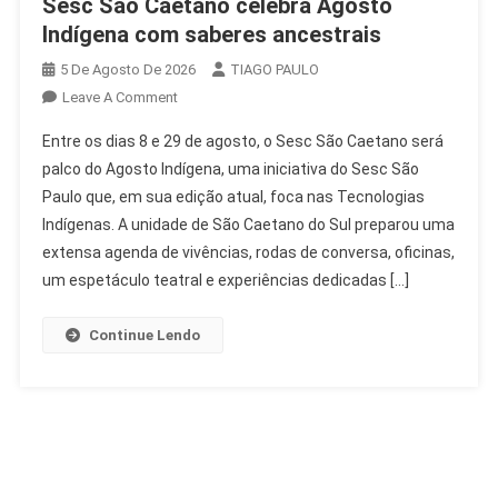
Sesc São Caetano celebra Agosto
Indígena com saberes ancestrais
5 De Agosto De 2026
TIAGO PAULO
On
Leave A Comment
Sesc
Entre os dias 8 e 29 de agosto, o Sesc São Caetano será
São
palco do Agosto Indígena, uma iniciativa do Sesc São
Caetano
Paulo que, em sua edição atual, foca nas Tecnologias
Celebra
Indígenas. A unidade de São Caetano do Sul preparou uma
Agosto
Indígena
extensa agenda de vivências, rodas de conversa, oficinas,
Com
um espetáculo teatral e experiências dedicadas […]
Saberes
Ancestrais
Continue Lendo