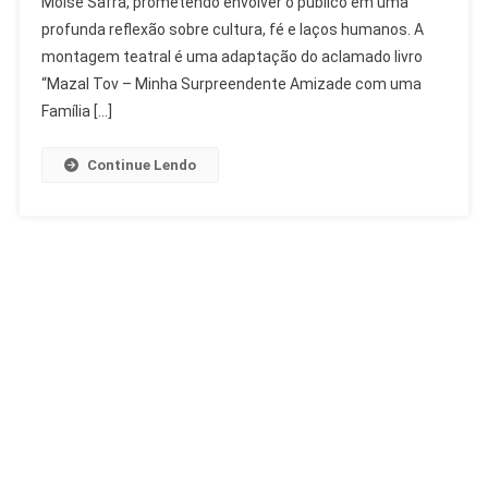
Moise Safra, prometendo envolver o público em uma
Estreia
profunda reflexão sobre cultura, fé e laços humanos. A
No
Teatro
montagem teatral é uma adaptação do aclamado livro
Moise
“Mazal Tov – Minha Surpreendente Amizade com uma
Safra
Família […]
Continue Lendo