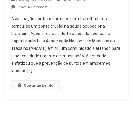
On
Leave A Comment
Empresas
A vacinação contra o sarampo para trabalhadores
Devem
tornou-se um ponto crucial na saúde ocupacional
Facilitar
brasileira. Após o registro de 16 casos da doença na
Vacinação
capital paulista, a Associação Nacional de Medicina do
Sarampo
De
Trabalho (ANAMT) emitiu um comunicado alertando para
Trabalhadores
a necessidade urgente de imunização. A entidade
enfatizou que a prevenção de surtos em ambientes
laborais […]
Continue Lendo