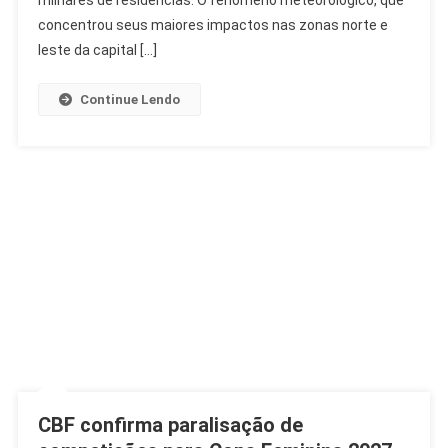
milhares de residências. O fenômeno meteorológico, que
São
concentrou seus maiores impactos nas zonas norte e
Paulo
leste da capital […]
E
Causa
Continue Lendo
Alerta
CBF confirma paralisação de