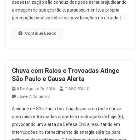
Imagem
desestatização são conduzidos pode estar prejudicando
No
a imagem de sua gestão e, paradoxalmente, a própria
SP
percepção positiva sobre as privatizações no estado. […]
Continue Lendo
Chuva com Raios e Trovoadas Atinge
São Paulo e Causa Alerta
6 De Agosto De 2026
TIAGO PAULO
On
Leave A Comment
Chuva
A cidade de São Paulo foi atingida por uma forte chuva
Com
com raios e trovoadas durante a madrugada de hoje (6),
Raios
provocando um alerta da Defesa Civil e resultando em
E
interrupções no fornecimento de energia elétrica para
Trovoadas
Atinge