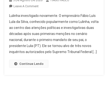
5 De Agosto De 2026
TIAGO PAULO
On
Leave A Comment
Lulinha
Lulinha investigado novamente. O empresário Fábio Luís
Investigado:
Lula da Silva, conhecido popularmente como Lulinha, volta
Histórico
ao centro das atenções políticas e investigativas duas
De
décadas após suas primeiras menções no cenário
Apurações
Sem
nacional, durante o primeiro mandato de seu pai, o
Condenação
presidente Lula (PT). Ele se tornou alvo de três novos
inquéritos autorizados pelo Supremo Tribunal Federal […]
Continue Lendo