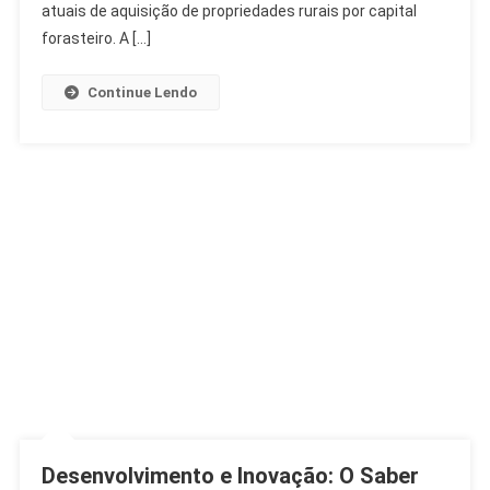
A
atuais de aquisição de propriedades rurais por capital
Estrangeiros
forasteiro. A […]
Na
Argentina
Continue Lendo
Desenvolvimento e Inovação: O Saber