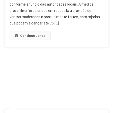
conforme anúncio das autoridades locais. A medida
Alerta:
Ventos
preventiva foi acionada em resposta à previsão de
Fortes
ventos moderados a pontualmente fortes, com rajadas
Ativam
que podem alcançar até 76 […]
Estágio
2
Continue Lendo