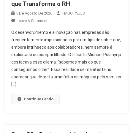
que Transforma o RH
5 De Agosto De 2026
TIAGO PAULO
On
Leave A Comment
Desenvolvimento
O desenvolvimento e a inovação nas empresas são
E
frequentemente impulsionados por um tipo de saber que,
Inovação:
embora intrínseco aos colaboradores, nem sempre é
O
explicitado ou compartilhado. O filósofo Michael Polanyi já
Saber
Que
destacava esse dilema: “sabemos mais do que
Transforma
conseguimos dizer”. Essa realidade se manifesta no
O
operador que detecta uma falha na máquina pelo som, no
RH
[…]
Continue Lendo