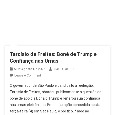
Tarcísio de Freitas: Boné de Trump e
Confiança nas Urnas
5 De Agosto De 2026
TIAGO PAULO
On
Leave A Comment
Tarcísio
O governador de São Paulo e candidato à reeleição,
De
Tarcísio de Freitas, abordou publicamente a questão do
Freitas:
boné de apoio a Donald Trump e reiterou sua confiança
Boné
nas urnas eletrônicas. Em declaração concedida nesta
De
Trump
terça-feira (4) em São Paulo, o político, filiado ao