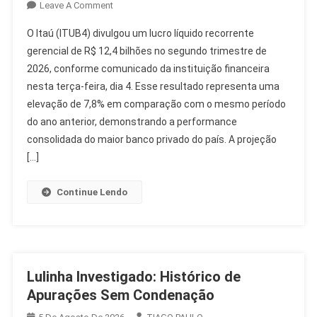
On
Leave A Comment
Itaú
O Itaú (ITUB4) divulgou um lucro líquido recorrente
(ITUB4)
gerencial de R$ 12,4 bilhões no segundo trimestre de
Tem
2026, conforme comunicado da instituição financeira
Lucro
nesta terça-feira, dia 4. Esse resultado representa uma
Recorrente
De
elevação de 7,8% em comparação com o mesmo período
R$
do ano anterior, demonstrando a performance
12,4
consolidada do maior banco privado do país. A projeção
Bilhões
[…]
No
2T26
Continue Lendo
Lulinha Investigado: Histórico de
Apurações Sem Condenação