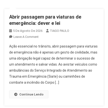
Abrir passagem para viaturas de
emergência: dever e lei
5 De Agosto De 2026
TIAGO PAULO
On
Leave A Comment
Abrir
Ação essencial no trânsito, abrir passagem para viaturas
Passagem
de emergência não é apenas um gesto de civilidade, mas
Para
uma obrigação legal capaz de determinar o sucesso de
Viaturas
um atendimento e salvar vidas. Ao avistar veículos como
De
Emergência:
ambulâncias do Serviço Integrado de Atendimento ao
Dever
Trauma em Emergência (Siate) ou caminhões de
E
combate a incêndio do Corpo […]
Lei
Continue Lendo