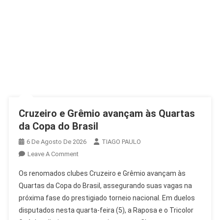
Cruzeiro e Grêmio avançam às Quartas
da Copa do Brasil
6 De Agosto De 2026
TIAGO PAULO
On
Leave A Comment
Cruzeiro
Os renomados clubes Cruzeiro e Grêmio avançam às
E
Quartas da Copa do Brasil, assegurando suas vagas na
Grêmio
próxima fase do prestigiado torneio nacional. Em duelos
Avançam
disputados nesta quarta-feira (5), a Raposa e o Tricolor
Às