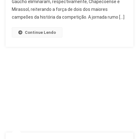
Quartas
Gaúcho eliminaram, respectivamente, Chapecoense e
Da
Mirassol, reiterando a força de dois dos maiores
Copa
campeões da história da competição. A jornada rumo […]
Do
Brasil
Continue Lendo