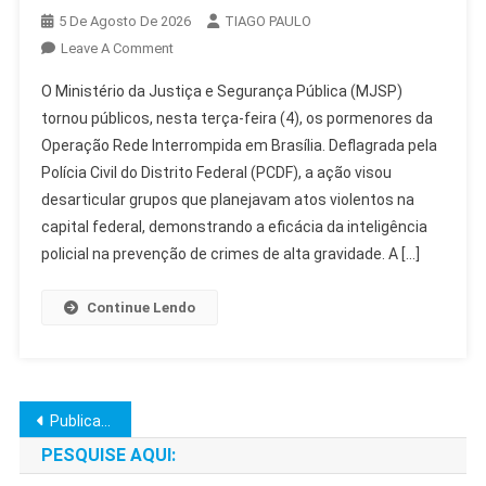
5 De Agosto De 2026
TIAGO PAULO
On
Leave A Comment
MJSP
O Ministério da Justiça e Segurança Pública (MJSP)
Detalha
tornou públicos, nesta terça-feira (4), os pormenores da
Operação
Operação Rede Interrompida em Brasília. Deflagrada pela
Rede
Polícia Civil do Distrito Federal (PCDF), a ação visou
Interrompida
Em
desarticular grupos que planejavam atos violentos na
Brasília
capital federal, demonstrando a eficácia da inteligência
policial na prevenção de crimes de alta gravidade. A […]
Continue Lendo
Navegação
Publicações mais antigas
por
PESQUISE AQUI: