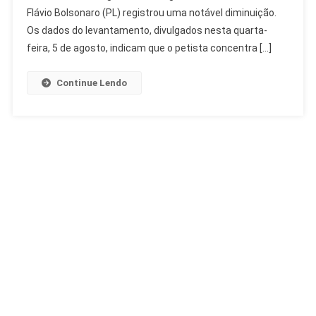
Flávio
Flávio Bolsonaro (PL) registrou uma notável diminuição.
Bolsonaro
Os dados do levantamento, divulgados nesta quarta-
Avança
feira, 5 de agosto, indicam que o petista concentra […]
Continue Lendo