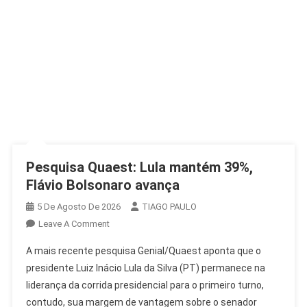
Pesquisa Quaest: Lula mantém 39%,
Flávio Bolsonaro avança
5 De Agosto De 2026
TIAGO PAULO
On
Leave A Comment
Pesquisa
A mais recente pesquisa Genial/Quaest aponta que o
Quaest:
presidente Luiz Inácio Lula da Silva (PT) permanece na
Lula
liderança da corrida presidencial para o primeiro turno,
Mantém
contudo, sua margem de vantagem sobre o senador
39%,