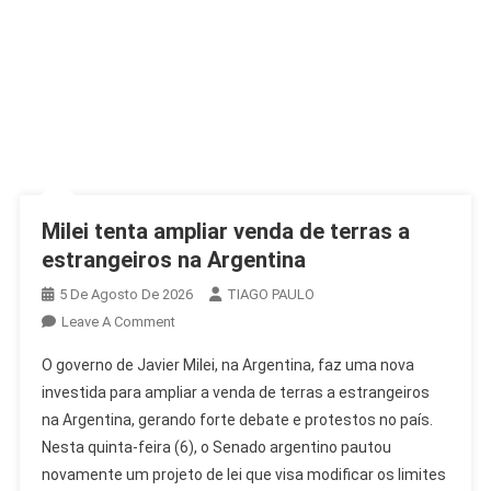
Milei tenta ampliar venda de terras a
estrangeiros na Argentina
5 De Agosto De 2026
TIAGO PAULO
On
Leave A Comment
Milei
O governo de Javier Milei, na Argentina, faz uma nova
Tenta
investida para ampliar a venda de terras a estrangeiros
Ampliar
na Argentina, gerando forte debate e protestos no país.
Venda
Nesta quinta-feira (6), o Senado argentino pautou
De
Terras
novamente um projeto de lei que visa modificar os limites