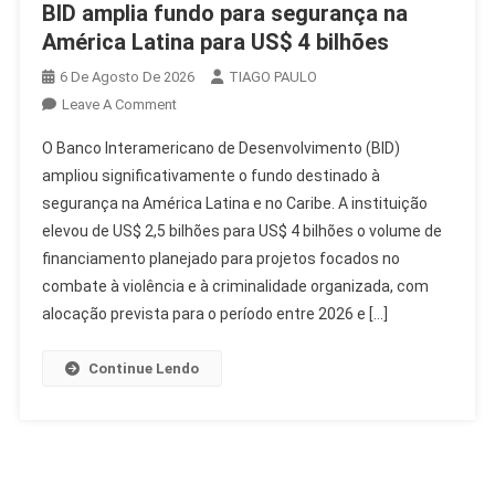
BID amplia fundo para segurança na
América Latina para US$ 4 bilhões
6 De Agosto De 2026
TIAGO PAULO
On
Leave A Comment
BID
O Banco Interamericano de Desenvolvimento (BID)
Amplia
ampliou significativamente o fundo destinado à
Fundo
segurança na América Latina e no Caribe. A instituição
Para
elevou de US$ 2,5 bilhões para US$ 4 bilhões o volume de
Segurança
Na
financiamento planejado para projetos focados no
América
combate à violência e à criminalidade organizada, com
Latina
alocação prevista para o período entre 2026 e […]
Para
US$
Continue Lendo
4
Bilhões