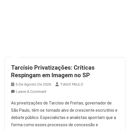
Tarcísio Privatizações: Críticas
Respingam em Imagem no SP
6 De Agosto De 2026
TIAGO PAULO
On
Leave A Comment
Tarcísio
As privatizações de Tarcísio de Freitas, governador de
Privatizações:
São Paulo, têm se tornado alvo de crescente escrutínio e
Críticas
debate público. Especialistas e analistas apontam que a
Respingam
forma como esses processos de concessão e
Em