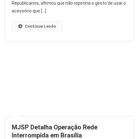
E
Republicanos, afirmou que não repetiria o gesto de usar o
Confiança
acessório que […]
Nas
Urnas
Continue Lendo
MJSP Detalha Operação Rede
Interrompida em Brasília