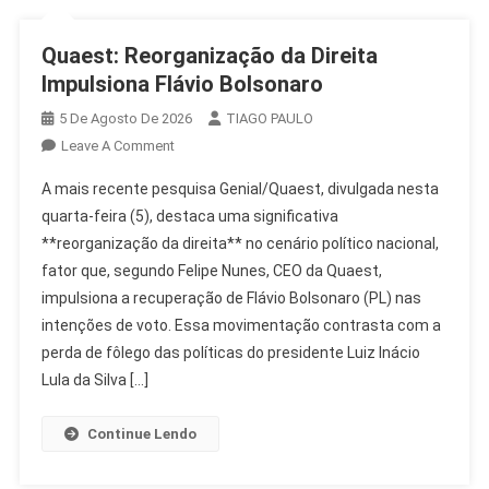
Quaest: Reorganização da Direita
Impulsiona Flávio Bolsonaro
5 De Agosto De 2026
TIAGO PAULO
On
Leave A Comment
Quaest:
A mais recente pesquisa Genial/Quaest, divulgada nesta
Reorganização
quarta-feira (5), destaca uma significativa
Da
**reorganização da direita** no cenário político nacional,
Direita
fator que, segundo Felipe Nunes, CEO da Quaest,
Impulsiona
Flávio
impulsiona a recuperação de Flávio Bolsonaro (PL) nas
Bolsonaro
intenções de voto. Essa movimentação contrasta com a
perda de fôlego das políticas do presidente Luiz Inácio
Lula da Silva […]
Continue Lendo