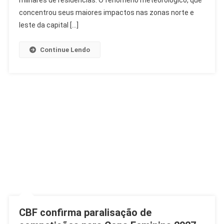
milhares de residências. O fenômeno meteorológico, que
São
concentrou seus maiores impactos nas zonas norte e
Paulo
leste da capital […]
E
Causa
Continue Lendo
Alerta
CBF confirma paralisação de