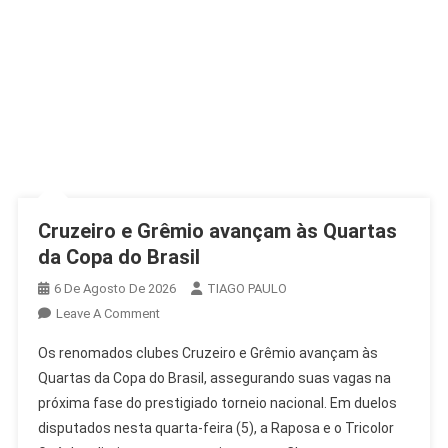
Cruzeiro e Grêmio avançam às Quartas
da Copa do Brasil
6 De Agosto De 2026
TIAGO PAULO
On
Leave A Comment
Cruzeiro
Os renomados clubes Cruzeiro e Grêmio avançam às
E
Quartas da Copa do Brasil, assegurando suas vagas na
Grêmio
próxima fase do prestigiado torneio nacional. Em duelos
Avançam
disputados nesta quarta-feira (5), a Raposa e o Tricolor
Às