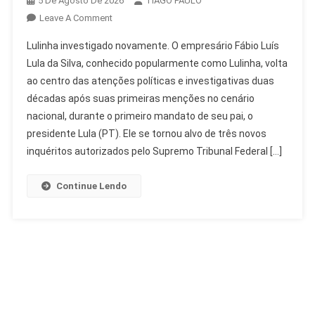
5 De Agosto De 2026
TIAGO PAULO
On
Leave A Comment
Lulinha
Lulinha investigado novamente. O empresário Fábio Luís
Investigado:
Lula da Silva, conhecido popularmente como Lulinha, volta
Histórico
ao centro das atenções políticas e investigativas duas
De
décadas após suas primeiras menções no cenário
Apurações
Sem
nacional, durante o primeiro mandato de seu pai, o
Condenação
presidente Lula (PT). Ele se tornou alvo de três novos
inquéritos autorizados pelo Supremo Tribunal Federal […]
Continue Lendo