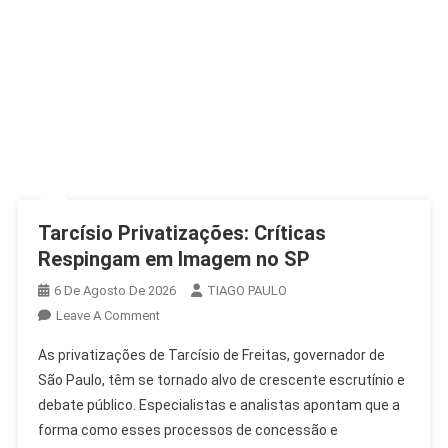
Tarcísio Privatizações: Críticas
Respingam em Imagem no SP
6 De Agosto De 2026
TIAGO PAULO
On
Leave A Comment
Tarcísio
As privatizações de Tarcísio de Freitas, governador de
Privatizações:
São Paulo, têm se tornado alvo de crescente escrutínio e
Críticas
debate público. Especialistas e analistas apontam que a
Respingam
forma como esses processos de concessão e
Em