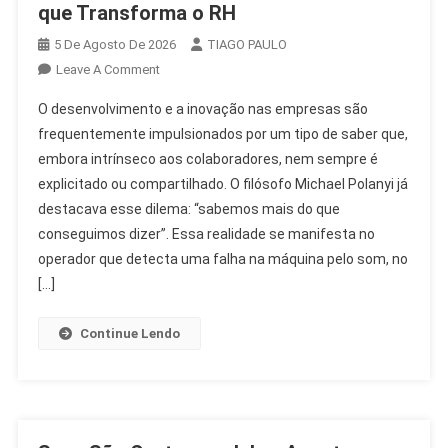
que Transforma o RH
5 De Agosto De 2026
TIAGO PAULO
On
Leave A Comment
Desenvolvimento
O desenvolvimento e a inovação nas empresas são
E
frequentemente impulsionados por um tipo de saber que,
Inovação:
embora intrínseco aos colaboradores, nem sempre é
O
explicitado ou compartilhado. O filósofo Michael Polanyi já
Saber
Que
destacava esse dilema: “sabemos mais do que
Transforma
conseguimos dizer”. Essa realidade se manifesta no
O
operador que detecta uma falha na máquina pelo som, no
RH
[…]
Continue Lendo