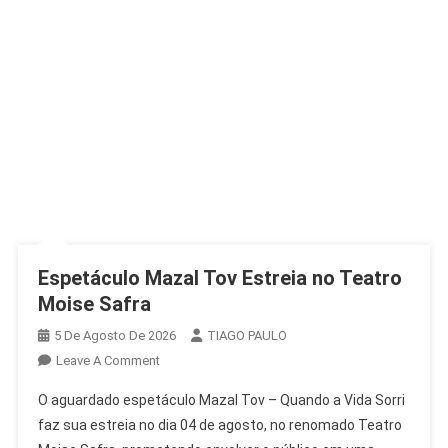
Espetáculo Mazal Tov Estreia no Teatro
Moise Safra
5 De Agosto De 2026
TIAGO PAULO
On
Leave A Comment
Espetáculo
O aguardado espetáculo Mazal Tov – Quando a Vida Sorri
Mazal
faz sua estreia no dia 04 de agosto, no renomado Teatro
Tov