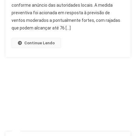
conforme anúncio das autoridades locais. A medida
Alerta:
Ventos
preventiva foi acionada em resposta à previsão de
Fortes
ventos moderados a pontualmente fortes, com rajadas
Ativam
que podem alcançar até 76 […]
Estágio
2
Continue Lendo