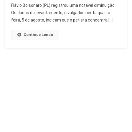
Flávio
Flávio Bolsonaro (PL) registrou uma notável diminuição.
Bolsonaro
Os dados do levantamento, divulgados nesta quarta-
Avança
feira, 5 de agosto, indicam que o petista concentra […]
Continue Lendo