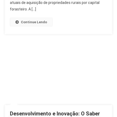
A
atuais de aquisição de propriedades rurais por capital
Estrangeiros
forasteiro. A […]
Na
Argentina
Continue Lendo
Desenvolvimento e Inovação: O Saber