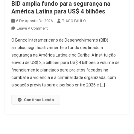
BID amplia fundo para segurança na
América Latina para US$ 4 bilhões
6 De Agosto De 2026
TIAGO PAULO
On
Leave A Comment
BID
O Banco Interamericano de Desenvolvimento (BID)
Amplia
ampliou significativamente o fundo destinado à
Fundo
segurança na América Latina e no Caribe. A instituição
Para
elevou de US$ 2,5 bilhões para US$ 4 bilhões o volume de
Segurança
Na
financiamento planejado para projetos focados no
América
combate à violência e à criminalidade organizada, com
Latina
alocação prevista para o período entre 2026 e […]
Para
US$
Continue Lendo
4
Bilhões