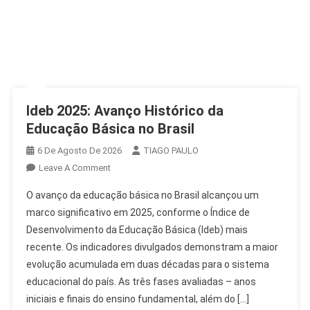
Ideb 2025: Avanço Histórico da
Educação Básica no Brasil
6 De Agosto De 2026
TIAGO PAULO
On
Leave A Comment
Ideb
O avanço da educação básica no Brasil alcançou um
2025:
marco significativo em 2025, conforme o Índice de
Avanço
Desenvolvimento da Educação Básica (Ideb) mais
Histórico
recente. Os indicadores divulgados demonstram a maior
Da
Educação
evolução acumulada em duas décadas para o sistema
Básica
educacional do país. As três fases avaliadas – anos
No
iniciais e finais do ensino fundamental, além do […]