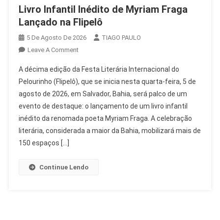
Livro Infantil Inédito de Myriam Fraga
Lançado na Flipelô
5 De Agosto De 2026
TIAGO PAULO
On
Leave A Comment
Livro
A décima edição da Festa Literária Internacional do
Infantil
Pelourinho (Flipelô), que se inicia nesta quarta-feira, 5 de
Inédito
agosto de 2026, em Salvador, Bahia, será palco de um
De
evento de destaque: o lançamento de um livro infantil
Myriam
Fraga
inédito da renomada poeta Myriam Fraga. A celebração
Lançado
literária, considerada a maior da Bahia, mobilizará mais de
Na
150 espaços […]
Flipelô
Continue Lendo