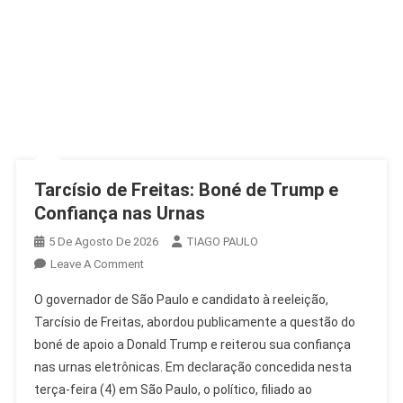
Tarcísio de Freitas: Boné de Trump e
Confiança nas Urnas
5 De Agosto De 2026
TIAGO PAULO
On
Leave A Comment
Tarcísio
O governador de São Paulo e candidato à reeleição,
De
Tarcísio de Freitas, abordou publicamente a questão do
Freitas:
boné de apoio a Donald Trump e reiterou sua confiança
Boné
nas urnas eletrônicas. Em declaração concedida nesta
De
Trump
terça-feira (4) em São Paulo, o político, filiado ao