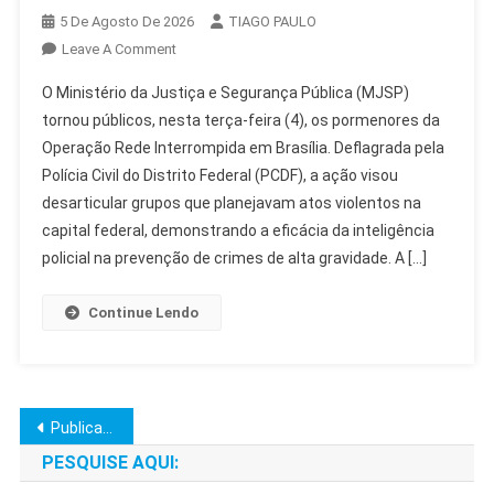
5 De Agosto De 2026
TIAGO PAULO
On
Leave A Comment
MJSP
O Ministério da Justiça e Segurança Pública (MJSP)
Detalha
tornou públicos, nesta terça-feira (4), os pormenores da
Operação
Operação Rede Interrompida em Brasília. Deflagrada pela
Rede
Polícia Civil do Distrito Federal (PCDF), a ação visou
Interrompida
Em
desarticular grupos que planejavam atos violentos na
Brasília
capital federal, demonstrando a eficácia da inteligência
policial na prevenção de crimes de alta gravidade. A […]
Continue Lendo
Navegação
Publicações mais antigas
por
PESQUISE AQUI: