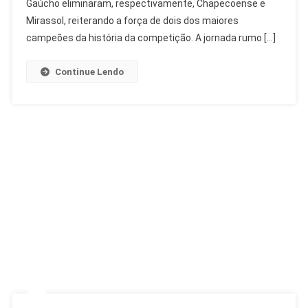
Quartas
Gaúcho eliminaram, respectivamente, Chapecoense e
Da
Mirassol, reiterando a força de dois dos maiores
Copa
campeões da história da competição. A jornada rumo […]
Do
Brasil
Continue Lendo