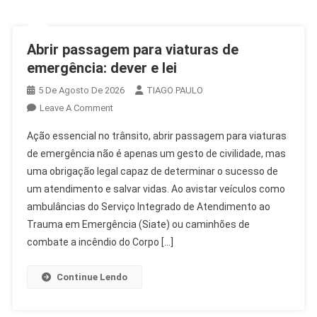
Abrir passagem para viaturas de
emergência: dever e lei
5 De Agosto De 2026
TIAGO PAULO
On
Leave A Comment
Abrir
Ação essencial no trânsito, abrir passagem para viaturas
Passagem
de emergência não é apenas um gesto de civilidade, mas
Para
uma obrigação legal capaz de determinar o sucesso de
Viaturas
um atendimento e salvar vidas. Ao avistar veículos como
De
Emergência:
ambulâncias do Serviço Integrado de Atendimento ao
Dever
Trauma em Emergência (Siate) ou caminhões de
E
combate a incêndio do Corpo […]
Lei
Continue Lendo