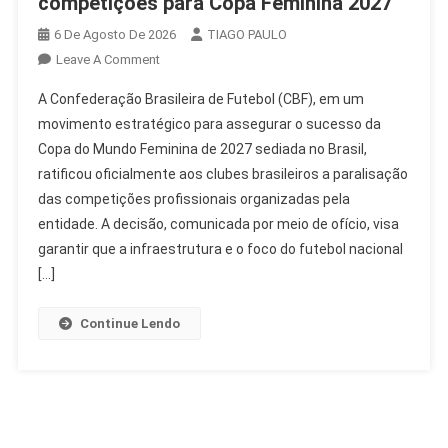
competições para Copa Feminina 2027
6 De Agosto De 2026
TIAGO PAULO
On
Leave A Comment
CBF
A Confederação Brasileira de Futebol (CBF), em um
Confirma
movimento estratégico para assegurar o sucesso da
Paralisação
Copa do Mundo Feminina de 2027 sediada no Brasil,
De
ratificou oficialmente aos clubes brasileiros a paralisação
Competições
Para
das competições profissionais organizadas pela
Copa
entidade. A decisão, comunicada por meio de ofício, visa
Feminina
garantir que a infraestrutura e o foco do futebol nacional
2027
[…]
Continue Lendo