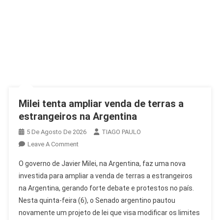
Milei tenta ampliar venda de terras a
estrangeiros na Argentina
5 De Agosto De 2026
TIAGO PAULO
On
Leave A Comment
Milei
O governo de Javier Milei, na Argentina, faz uma nova
Tenta
investida para ampliar a venda de terras a estrangeiros
Ampliar
na Argentina, gerando forte debate e protestos no país.
Venda
Nesta quinta-feira (6), o Senado argentino pautou
De
Terras
novamente um projeto de lei que visa modificar os limites