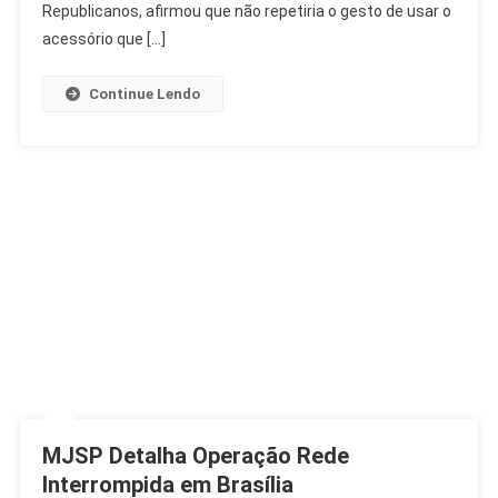
E
Republicanos, afirmou que não repetiria o gesto de usar o
Confiança
acessório que […]
Nas
Urnas
Continue Lendo
MJSP Detalha Operação Rede
Interrompida em Brasília