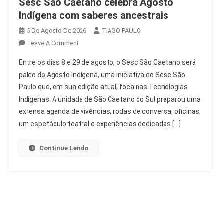
Sesc São Caetano celebra Agosto
Indígena com saberes ancestrais
5 De Agosto De 2026
TIAGO PAULO
On
Leave A Comment
Sesc
Entre os dias 8 e 29 de agosto, o Sesc São Caetano será
São
palco do Agosto Indígena, uma iniciativa do Sesc São
Caetano
Paulo que, em sua edição atual, foca nas Tecnologias
Celebra
Indígenas. A unidade de São Caetano do Sul preparou uma
Agosto
Indígena
extensa agenda de vivências, rodas de conversa, oficinas,
Com
um espetáculo teatral e experiências dedicadas […]
Saberes
Ancestrais
Continue Lendo