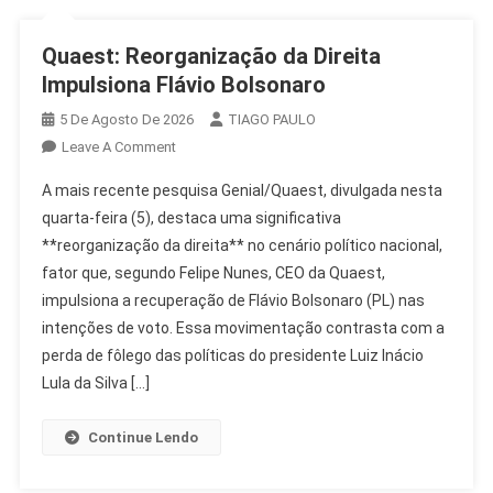
Quaest: Reorganização da Direita
Impulsiona Flávio Bolsonaro
5 De Agosto De 2026
TIAGO PAULO
On
Leave A Comment
Quaest:
A mais recente pesquisa Genial/Quaest, divulgada nesta
Reorganização
quarta-feira (5), destaca uma significativa
Da
**reorganização da direita** no cenário político nacional,
Direita
fator que, segundo Felipe Nunes, CEO da Quaest,
Impulsiona
Flávio
impulsiona a recuperação de Flávio Bolsonaro (PL) nas
Bolsonaro
intenções de voto. Essa movimentação contrasta com a
perda de fôlego das políticas do presidente Luiz Inácio
Lula da Silva […]
Continue Lendo