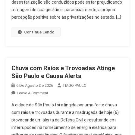
Imagem
desestatização são conduzidos pode estar prejudicando
No
a imagem de sua gestão e, paradoxalmente, a própria
SP
percepção positiva sobre as privatizações no estado. […]
Continue Lendo
Chuva com Raios e Trovoadas Atinge
São Paulo e Causa Alerta
6 De Agosto De 2026
TIAGO PAULO
On
Leave A Comment
Chuva
A cidade de São Paulo foi atingida por uma forte chuva
Com
com raios e trovoadas durante a madrugada de hoje (6),
Raios
provocando um alerta da Defesa Civil e resultando em
E
interrupções no fornecimento de energia elétrica para
Trovoadas
Atinge