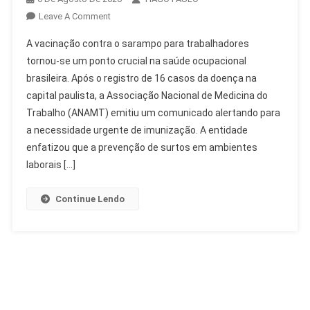
On
Leave A Comment
Empresas
A vacinação contra o sarampo para trabalhadores
Devem
tornou-se um ponto crucial na saúde ocupacional
Facilitar
brasileira. Após o registro de 16 casos da doença na
Vacinação
capital paulista, a Associação Nacional de Medicina do
Sarampo
De
Trabalho (ANAMT) emitiu um comunicado alertando para
Trabalhadores
a necessidade urgente de imunização. A entidade
enfatizou que a prevenção de surtos em ambientes
laborais […]
Continue Lendo