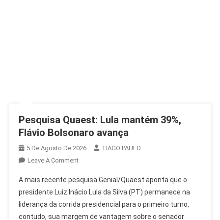
Pesquisa Quaest: Lula mantém 39%,
Flávio Bolsonaro avança
5 De Agosto De 2026
TIAGO PAULO
On
Leave A Comment
Pesquisa
A mais recente pesquisa Genial/Quaest aponta que o
Quaest:
presidente Luiz Inácio Lula da Silva (PT) permanece na
Lula
liderança da corrida presidencial para o primeiro turno,
Mantém
contudo, sua margem de vantagem sobre o senador
39%,