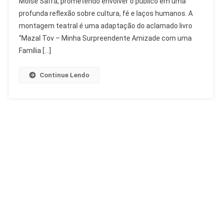
Moise Safra, prometendo envolver o público em uma
Estreia
profunda reflexão sobre cultura, fé e laços humanos. A
No
Teatro
montagem teatral é uma adaptação do aclamado livro
Moise
“Mazal Tov – Minha Surpreendente Amizade com uma
Safra
Família […]
Continue Lendo