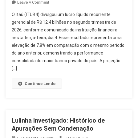
On
Leave A Comment
Itaú
O Itaú (ITUB4) divulgou um lucro líquido recorrente
(ITUB4)
gerencial de R$ 12,4 bilhões no segundo trimestre de
Tem
2026, conforme comunicado da instituição financeira
Lucro
nesta terça-feira, dia 4. Esse resultado representa uma
Recorrente
De
elevação de 7,8% em comparação com o mesmo período
R$
do ano anterior, demonstrando a performance
12,4
consolidada do maior banco privado do país. A projeção
Bilhões
[…]
No
2T26
Continue Lendo
Lulinha Investigado: Histórico de
Apurações Sem Condenação