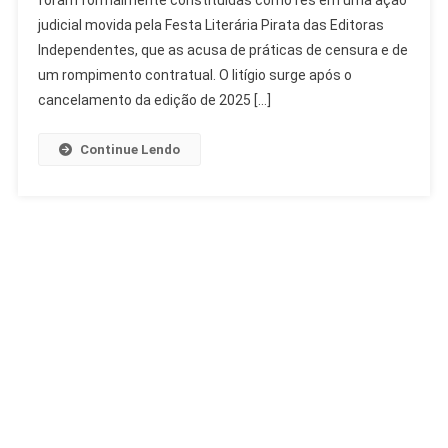
foram formalmente constituídas como rés em uma ação
Theatro
judicial movida pela Festa Literária Pirata das Editoras
Municipal
Por
Independentes, que as acusa de práticas de censura e de
Censura
um rompimento contratual. O litígio surge após o
cancelamento da edição de 2025 […]
Continue Lendo