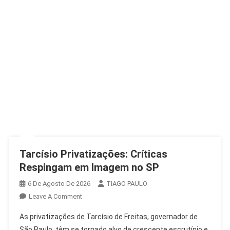
Tarcísio Privatizações: Críticas
Respingam em Imagem no SP
6 De Agosto De 2026
TIAGO PAULO
On
Leave A Comment
Tarcísio
As privatizações de Tarcísio de Freitas, governador de
Privatizações:
São Paulo, têm se tornado alvo de crescente escrutínio e