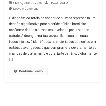
6 De Agosto De 2026
TIAGO PAULO
On
Leave A Comment
Diagnóstico
O diagnóstico tardio de câncer de pulmão representa um
Tardio
desafio significativo para a saúde pública brasileira,
De
conforme dados alarmantes revelados por um recente
Câncer
estudo. A doença, muitas vezes silenciosa em suas
De
Pulmão
fases iniciais, é identificada na maioria dos pacientes em
Preocupa
estágios avançados, o que compromete severamente as
No
chances de tratamento e cura. Este cenário, globalmente
Brasil
[…]
Continue Lendo