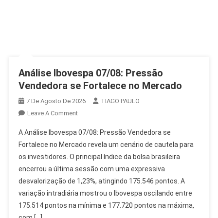
Análise Ibovespa 07/08: Pressão
Vendedora se Fortalece no Mercado
7 De Agosto De 2026
TIAGO PAULO
On
Leave A Comment
Análise
A Análise Ibovespa 07/08: Pressão Vendedora se
Ibovespa
Fortalece no Mercado revela um cenário de cautela para
07/08:
os investidores. O principal índice da bolsa brasileira
Pressão
encerrou a última sessão com uma expressiva
Vendedora
Se
desvalorização de 1,23%, atingindo 175.546 pontos. A
Fortalece
variação intradiária mostrou o Ibovespa oscilando entre
No
175.514 pontos na mínima e 177.720 pontos na máxima,
Mercado
com […]