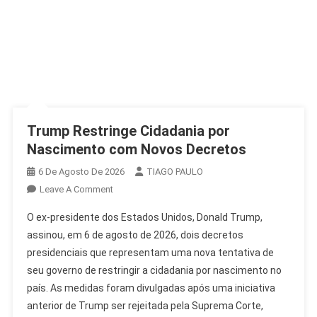
Trump Restringe Cidadania por
Nascimento com Novos Decretos
6 De Agosto De 2026
TIAGO PAULO
On
Leave A Comment
Trump
O ex-presidente dos Estados Unidos, Donald Trump,
Restringe
assinou, em 6 de agosto de 2026, dois decretos
Cidadania
presidenciais que representam uma nova tentativa de
Por
seu governo de restringir a cidadania por nascimento no
Nascimento
Com
país. As medidas foram divulgadas após uma iniciativa
Novos
anterior de Trump ser rejeitada pela Suprema Corte,