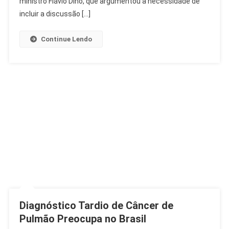
ministro Flávio Dino, que argumentou a necessidade de
De
incluir a discussão […]
Azar
E
Continue Lendo
Bets
Diagnóstico Tardio de Câncer de
Pulmão Preocupa no Brasil