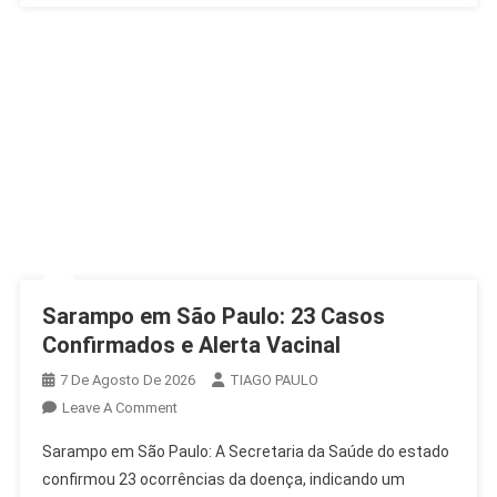
Sarampo em São Paulo: 23 Casos
Confirmados e Alerta Vacinal
7 De Agosto De 2026
TIAGO PAULO
On
Leave A Comment
Sarampo
Sarampo em São Paulo: A Secretaria da Saúde do estado
Em
confirmou 23 ocorrências da doença, indicando um
São