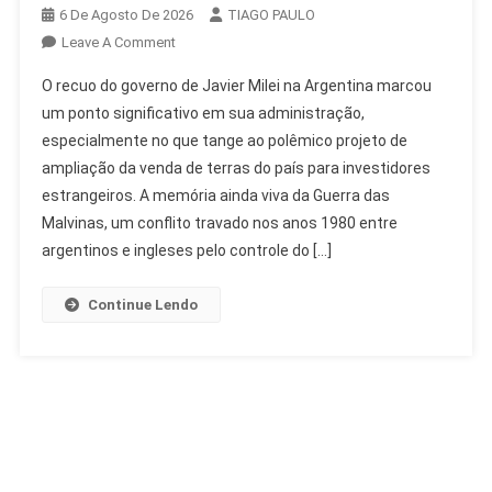
6 De Agosto De 2026
TIAGO PAULO
On
Leave A Comment
Milei
O recuo do governo de Javier Milei na Argentina marcou
Recua
um ponto significativo em sua administração,
Em
especialmente no que tange ao polêmico projeto de
Venda
ampliação da venda de terras do país para investidores
De
Terras
estrangeiros. A memória ainda viva da Guerra das
A
Malvinas, um conflito travado nos anos 1980 entre
Estrangeiros
argentinos e ingleses pelo controle do […]
Na
Argentina
Continue Lendo