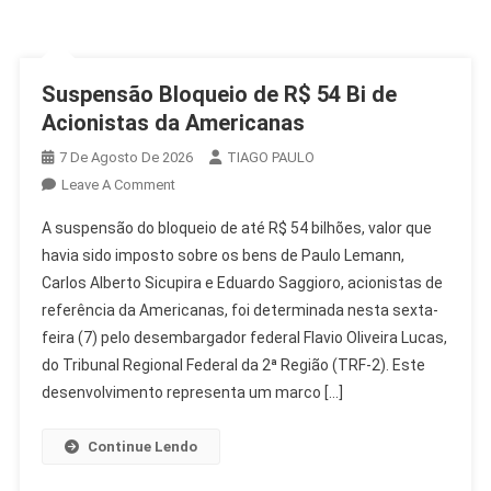
Suspensão Bloqueio de R$ 54 Bi de
Acionistas da Americanas
7 De Agosto De 2026
TIAGO PAULO
On
Leave A Comment
Suspensão
A suspensão do bloqueio de até R$ 54 bilhões, valor que
Bloqueio
havia sido imposto sobre os bens de Paulo Lemann,
De
Carlos Alberto Sicupira e Eduardo Saggioro, acionistas de
R$
referência da Americanas, foi determinada nesta sexta-
54
Bi
feira (7) pelo desembargador federal Flavio Oliveira Lucas,
De
do Tribunal Regional Federal da 2ª Região (TRF-2). Este
Acionistas
desenvolvimento representa um marco […]
Da
Americanas
Continue Lendo