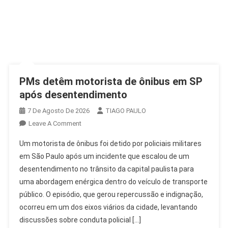
PMs detêm motorista de ônibus em SP
após desentendimento
7 De Agosto De 2026
TIAGO PAULO
On
Leave A Comment
PMs
Um motorista de ônibus foi detido por policiais militares
Detêm
em São Paulo após um incidente que escalou de um
Motorista
desentendimento no trânsito da capital paulista para
De
uma abordagem enérgica dentro do veículo de transporte
Ônibus
Em
público. O episódio, que gerou repercussão e indignação,
SP
ocorreu em um dos eixos viários da cidade, levantando
Após
discussões sobre conduta policial […]