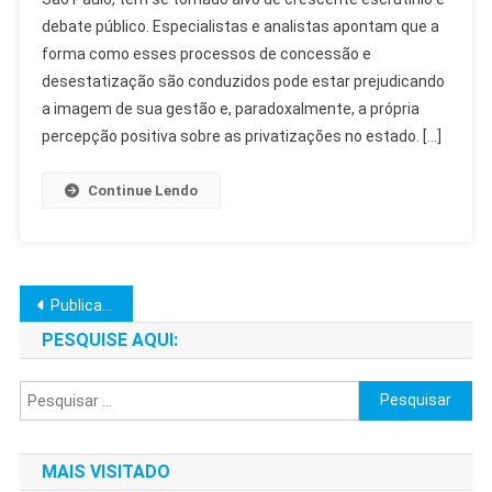
Críticas
debate público. Especialistas e analistas apontam que a
Respingam
forma como esses processos de concessão e
Em
Imagem
desestatização são conduzidos pode estar prejudicando
No
a imagem de sua gestão e, paradoxalmente, a própria
SP
percepção positiva sobre as privatizações no estado. […]
Continue Lendo
Navegação
Publicações mais antigas
por
PESQUISE AQUI:
posts
Pesquisar
por:
MAIS VISITADO