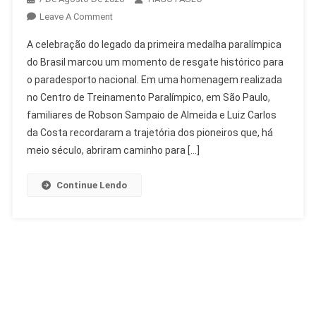
On
Leave A Comment
Legado
A celebração do legado da primeira medalha paralímpica
Da
do Brasil marcou um momento de resgate histórico para
Primeira
o paradesporto nacional. Em uma homenagem realizada
Medalha
no Centro de Treinamento Paralímpico, em São Paulo,
Paralímpica
Do
familiares de Robson Sampaio de Almeida e Luiz Carlos
Brasil
da Costa recordaram a trajetória dos pioneiros que, há
Celebrado
meio século, abriram caminho para […]
Continue Lendo