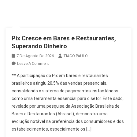
Pix Cresce em Bares e Restaurantes,
Superando Dinheiro
7 De Agosto De 2026
TIAGO PAULO
On
Leave A Comment
Pix
** A participação do Pix em bares e restaurantes
Cresce
brasileiros atingiu 20,5% das vendas presenciais,
Em
consolidando o sistema de pagamentos instantâneos
Bares
como uma ferramenta essencial para o setor. Este dado,
E
Restaurantes,
revelado por uma pesquisa da Associação Brasileira de
Superando
Bares e Restaurantes (Abrasel), demonstra uma
Dinheiro
evolução notável na preferência dos consumidores e dos
estabelecimentos, especialmente os […]