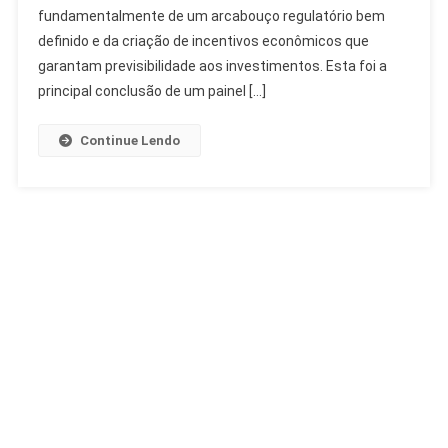
Regulação
fundamentalmente de um arcabouço regulatório bem
E
definido e da criação de incentivos econômicos que
Mercado
garantam previsibilidade aos investimentos. Esta foi a
Essenciais
principal conclusão de um painel […]
Continue Lendo