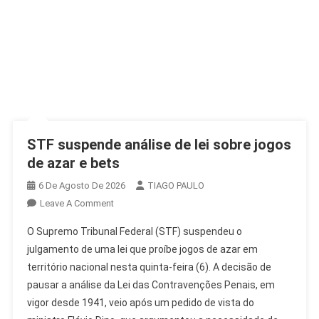
STF suspende análise de lei sobre jogos
de azar e bets
6 De Agosto De 2026
TIAGO PAULO
On
Leave A Comment
STF
O Supremo Tribunal Federal (STF) suspendeu o
Suspende
julgamento de uma lei que proíbe jogos de azar em
Análise
território nacional nesta quinta-feira (6). A decisão de
De
pausar a análise da Lei das Contravenções Penais, em
Lei
Sobre
vigor desde 1941, veio após um pedido de vista do
Jogos