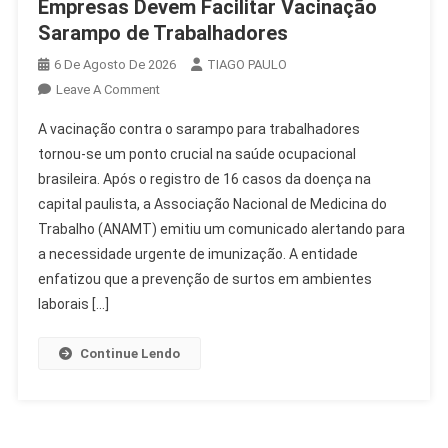
Empresas Devem Facilitar Vacinação
Sarampo de Trabalhadores
6 De Agosto De 2026
TIAGO PAULO
On
Leave A Comment
Empresas
A vacinação contra o sarampo para trabalhadores
Devem
tornou-se um ponto crucial na saúde ocupacional
Facilitar
brasileira. Após o registro de 16 casos da doença na
Vacinação
capital paulista, a Associação Nacional de Medicina do
Sarampo
De
Trabalho (ANAMT) emitiu um comunicado alertando para
Trabalhadores
a necessidade urgente de imunização. A entidade
enfatizou que a prevenção de surtos em ambientes
laborais […]
Continue Lendo