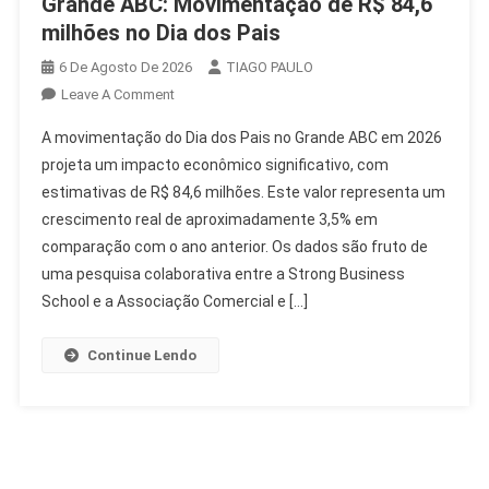
Grande ABC: Movimentação de R$ 84,6
milhões no Dia dos Pais
6 De Agosto De 2026
TIAGO PAULO
On
Leave A Comment
Grande
A movimentação do Dia dos Pais no Grande ABC em 2026
ABC:
projeta um impacto econômico significativo, com
Movimentação
estimativas de R$ 84,6 milhões. Este valor representa um
De
crescimento real de aproximadamente 3,5% em
R$
84,6
comparação com o ano anterior. Os dados são fruto de
Milhões
uma pesquisa colaborativa entre a Strong Business
No
School e a Associação Comercial e […]
Dia
Dos
Continue Lendo
Pais