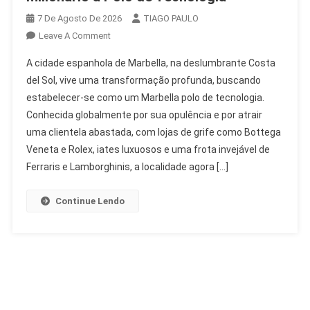
7 De Agosto De 2026
TIAGO PAULO
On
Leave A Comment
Marbella
A cidade espanhola de Marbella, na deslumbrante Costa
Se
del Sol, vive uma transformação profunda, buscando
Transforma:
estabelecer-se como um Marbella polo de tecnologia.
De
Conhecida globalmente por sua opulência e por atrair
Playground
Milionário
uma clientela abastada, com lojas de grife como Bottega
A
Veneta e Rolex, iates luxuosos e uma frota invejável de
Polo
Ferraris e Lamborghinis, a localidade agora […]
De
Tecnologia
Continue Lendo