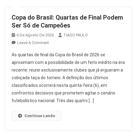
Copa do Brasil: Quartas de Final Podem
Ser Só de Campeões
6 De Agosto De 2026
TIAGO PAULO
On
Leave A Comment
Copa
As quartas de final da Copa do Brasil de 2026 se
Do
aproximam com a possibilidade de um feito inédito na era
Brasil:
recente: reunir exclusivamente clubes que já ergueram a
Quartas
cobiçada taça do torneio. A definição dos últimos
De
Final
classificados ocorrerá nesta quinta-feira (6), em
Podem
confrontos decisivos que prometem agitar o cenário
Ser
futebolístico nacional. Três das quatro […]
Só
De
Continue Lendo
Campeões