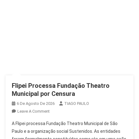
Flipei Processa Fundação Theatro
Municipal por Censura
6 De Agosto De 2026
TIAGO PAULO
On
Leave A Comment
Flipei
A Flipei processa Fundação Theatro Municipal de São
Processa
Paulo e a organização social Sustenidos. As entidades
Fundação