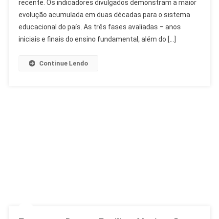
recente. Os indicadores divulgados demonstram a maior
Da
Educação
evolução acumulada em duas décadas para o sistema
Básica
educacional do país. As três fases avaliadas – anos
No
iniciais e finais do ensino fundamental, além do […]
Brasil
Continue Lendo