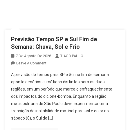
Previsão Tempo SP e Sul Fim de
Semana: Chuva, Sol e Frio
7 De Agosto De 2026
TIAGO PAULO
On
Leave A Comment
Previsão
A previsão do tempo para SP e Sul no fim de semana
Tempo
aponta cenários climáticos distintos para as duas
SP
regiões, em um período que marca o enfraquecimento
E
dos impactos do ciclone-bomba. Enquanto a região
Sul
Fim
metropolitana de São Paulo deve experimentar uma
De
transição de instabilidade matinal para sol e calor no
Semana:
sábado (8), o Sul do […]
Chuva,
Sol