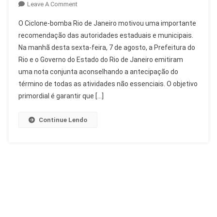
On
Leave A Comment
Ciclone-
O Ciclone-bomba Rio de Janeiro motivou uma importante
Bomba
recomendação das autoridades estaduais e municipais.
Rio
Na manhã desta sexta-feira, 7 de agosto, a Prefeitura do
De
Rio e o Governo do Estado do Rio de Janeiro emitiram
Janeiro:
Autoridades
uma nota conjunta aconselhando a antecipação do
Recomendam
término de todas as atividades não essenciais. O objetivo
Antecipação
primordial é garantir que […]
Continue Lendo