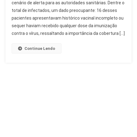
cenário de alerta para as autoridades sanitárias. Dentre o
Paulo:
total de infectados, um dado preocupante: 16 desses
23
Casos
pacientes apresentavam histórico vacinal incompleto ou
Confirmados
sequer haviam recebido qualquer dose da imunização
E
contra o vírus, ressaltando a importância da cobertura […]
Alerta
Vacinal
Continue Lendo