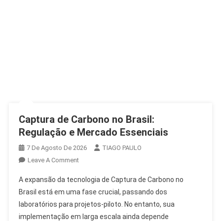
Captura de Carbono no Brasil:
Regulação e Mercado Essenciais
7 De Agosto De 2026
TIAGO PAULO
On
Leave A Comment
Captura
A expansão da tecnologia de Captura de Carbono no
De
Brasil está em uma fase crucial, passando dos
Carbono
laboratórios para projetos-piloto. No entanto, sua
No
implementação em larga escala ainda depende
Brasil: