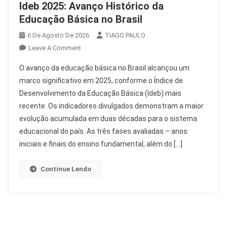
Ideb 2025: Avanço Histórico da
Educação Básica no Brasil
6 De Agosto De 2026
TIAGO PAULO
On
Leave A Comment
Ideb
O avanço da educação básica no Brasil alcançou um
2025:
marco significativo em 2025, conforme o Índice de
Avanço
Desenvolvimento da Educação Básica (Ideb) mais
Histórico
recente. Os indicadores divulgados demonstram a maior
Da
Educação
evolução acumulada em duas décadas para o sistema
Básica
educacional do país. As três fases avaliadas – anos
No
iniciais e finais do ensino fundamental, além do […]
Brasil
Continue Lendo