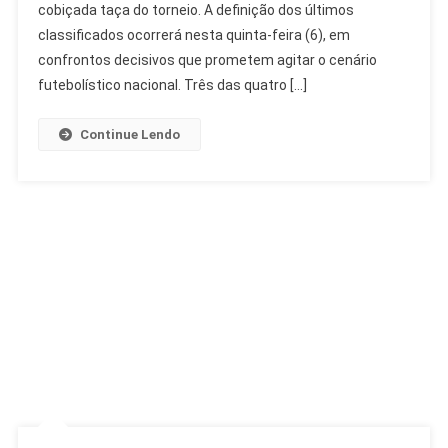
cobiçada taça do torneio. A definição dos últimos
De
Final
classificados ocorrerá nesta quinta-feira (6), em
Podem
confrontos decisivos que prometem agitar o cenário
Ser
futebolístico nacional. Três das quatro […]
Só
De
Continue Lendo
Campeões