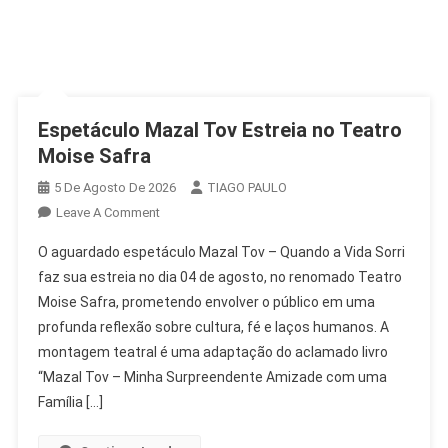
Espetáculo Mazal Tov Estreia no Teatro
Moise Safra
5 De Agosto De 2026
TIAGO PAULO
On
Leave A Comment
Espetáculo
O aguardado espetáculo Mazal Tov – Quando a Vida Sorri
Mazal
faz sua estreia no dia 04 de agosto, no renomado Teatro
Tov
Moise Safra, prometendo envolver o público em uma
Estreia
profunda reflexão sobre cultura, fé e laços humanos. A
No
Teatro
montagem teatral é uma adaptação do aclamado livro
Moise
“Mazal Tov – Minha Surpreendente Amizade com uma
Safra
Família […]