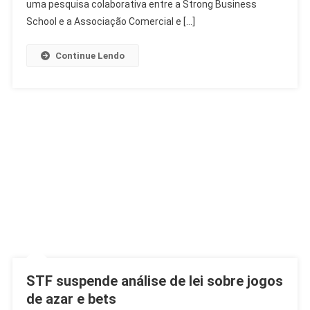
Milhões
uma pesquisa colaborativa entre a Strong Business
No
School e a Associação Comercial e […]
Dia
Dos
Continue Lendo
Pais
STF suspende análise de lei sobre jogos
de azar e bets