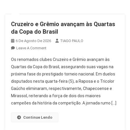
Cruzeiro e Grêmio avançam às Quartas
da Copa do Brasil
6 De Agosto De 2026
TIAGO PAULO
On
Leave A Comment
Cruzeiro
Os renomados clubes Cruzeiro e Grêmio avançam às
E
Quartas da Copa do Brasil, assegurando suas vagas na
Grêmio
próxima fase do prestigiado torneio nacional. Em duelos
Avançam
disputados nesta quarta-feira (5), a Raposa e o Tricolor
Às
Quartas
Gaúcho eliminaram, respectivamente, Chapecoense e
Da
Mirassol, reiterando a força de dois dos maiores
Copa
campeões da história da competição. A jornada rumo […]
Do
Brasil
Continue Lendo