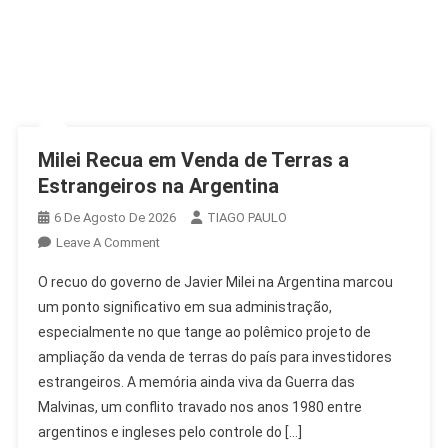
Milei Recua em Venda de Terras a
Estrangeiros na Argentina
6 De Agosto De 2026
TIAGO PAULO
On
Leave A Comment
Milei
O recuo do governo de Javier Milei na Argentina marcou
Recua
um ponto significativo em sua administração,
Em
especialmente no que tange ao polêmico projeto de
Venda
ampliação da venda de terras do país para investidores
De
Terras
estrangeiros. A memória ainda viva da Guerra das
A
Malvinas, um conflito travado nos anos 1980 entre
Estrangeiros
argentinos e ingleses pelo controle do […]