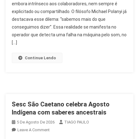
embora intrínseco aos colaboradores, nem sempre é
O
explicitado ou compartilhado. O filósofo Michael Polanyi já
Saber
Que
destacava esse dilema: “sabemos mais do que
Transforma
conseguimos dizer”. Essa realidade se manifesta no
O
operador que detecta uma falha na máquina pelo som, no
RH
[…]
Continue Lendo
Sesc São Caetano celebra Agosto
Indígena com saberes ancestrais
5 De Agosto De 2026
TIAGO PAULO
On
Leave A Comment
Sesc