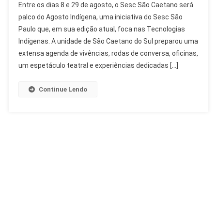
Entre os dias 8 e 29 de agosto, o Sesc São Caetano será
São
palco do Agosto Indígena, uma iniciativa do Sesc São
Caetano
Paulo que, em sua edição atual, foca nas Tecnologias
Celebra
Indígenas. A unidade de São Caetano do Sul preparou uma
Agosto
Indígena
extensa agenda de vivências, rodas de conversa, oficinas,
Com
um espetáculo teatral e experiências dedicadas […]
Saberes
Ancestrais
Continue Lendo