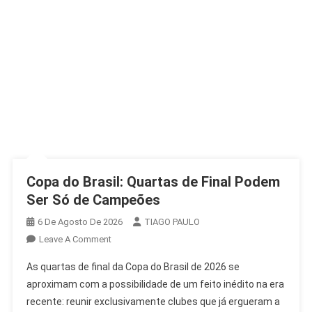
Copa do Brasil: Quartas de Final Podem
Ser Só de Campeões
6 De Agosto De 2026
TIAGO PAULO
On
Leave A Comment
Copa
As quartas de final da Copa do Brasil de 2026 se
Do
aproximam com a possibilidade de um feito inédito na era
Brasil:
recente: reunir exclusivamente clubes que já ergueram a
Quartas