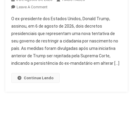
On
Leave A Comment
Trump
O ex-presidente dos Estados Unidos, Donald Trump,
Restringe
assinou, em 6 de agosto de 2026, dois decretos
Cidadania
presidenciais que representam uma nova tentativa de
Por
seu governo de restringir a cidadania por nascimento no
Nascimento
Com
país. As medidas foram divulgadas após uma iniciativa
Novos
anterior de Trump ser rejeitada pela Suprema Corte,
Decretos
indicando a persistência do ex-mandatário em alterar […]
Continue Lendo