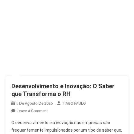
Desenvolvimento e Inovação: O Saber
que Transforma o RH
5 De Agosto De 2026
TIAGO PAULO
On
Leave A Comment
Desenvolvimento
O desenvolvimento e a inovação nas empresas são
E
frequentemente impulsionados por um tipo de saber que,
Inovação: