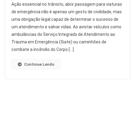
Ação essencial no trânsito, abrir passagem para viaturas
Passagem
de emergência não é apenas um gesto de civilidade, mas
Para
uma obrigação legal capaz de determinar o sucesso de
Viaturas
um atendimento e salvar vidas. Ao avistar veículos como
De
Emergência:
ambulâncias do Serviço Integrado de Atendimento ao
Dever
Trauma em Emergência (Siate) ou caminhões de
E
combate a incêndio do Corpo […]
Lei
Continue Lendo