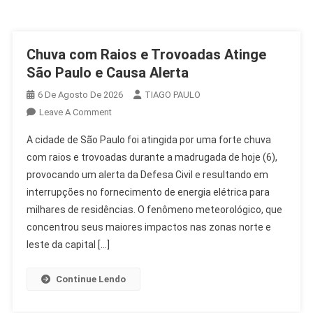
Chuva com Raios e Trovoadas Atinge
São Paulo e Causa Alerta
6 De Agosto De 2026
TIAGO PAULO
On
Leave A Comment
Chuva
A cidade de São Paulo foi atingida por uma forte chuva
Com
com raios e trovoadas durante a madrugada de hoje (6),
Raios
provocando um alerta da Defesa Civil e resultando em
E
interrupções no fornecimento de energia elétrica para
Trovoadas
Atinge
milhares de residências. O fenômeno meteorológico, que
São
concentrou seus maiores impactos nas zonas norte e
Paulo
leste da capital […]
E
Causa
Continue Lendo
Alerta