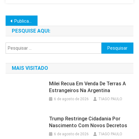
Navegação
Publicações mais antigas
por
PESQUISE AQUI:
posts
Pesquisar
por:
MAIS VISITADO
Milei Recua Em Venda De Terras A
Estrangeiros Na Argentina
6 de agosto de 2026
TIAGO PAULO
Trump Restringe Cidadania Por
Nascimento Com Novos Decretos
6 de agosto de 2026
TIAGO PAULO