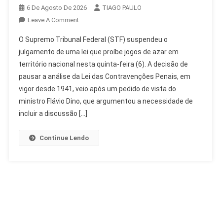
6 De Agosto De 2026
TIAGO PAULO
On
Leave A Comment
STF
O Supremo Tribunal Federal (STF) suspendeu o
Suspende
julgamento de uma lei que proíbe jogos de azar em
Análise
território nacional nesta quinta-feira (6). A decisão de
De
pausar a análise da Lei das Contravenções Penais, em
Lei
Sobre
vigor desde 1941, veio após um pedido de vista do
Jogos
ministro Flávio Dino, que argumentou a necessidade de
De
incluir a discussão […]
Azar
E
Continue Lendo
Bets