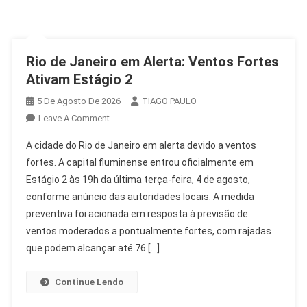
Rio de Janeiro em Alerta: Ventos Fortes
Ativam Estágio 2
5 De Agosto De 2026
TIAGO PAULO
On
Leave A Comment
Rio
A cidade do Rio de Janeiro em alerta devido a ventos
De
fortes. A capital fluminense entrou oficialmente em
Janeiro
Estágio 2 às 19h da última terça-feira, 4 de agosto,
Em
conforme anúncio das autoridades locais. A medida
Alerta:
Ventos
preventiva foi acionada em resposta à previsão de
Fortes
ventos moderados a pontualmente fortes, com rajadas
Ativam
que podem alcançar até 76 […]
Estágio
2
Continue Lendo