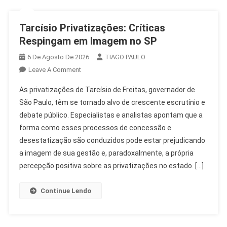
Tarcísio Privatizações: Críticas
Respingam em Imagem no SP
6 De Agosto De 2026
TIAGO PAULO
On
Leave A Comment
Tarcísio
As privatizações de Tarcísio de Freitas, governador de
Privatizações:
São Paulo, têm se tornado alvo de crescente escrutínio e
Críticas
debate público. Especialistas e analistas apontam que a
Respingam
forma como esses processos de concessão e
Em
Imagem
desestatização são conduzidos pode estar prejudicando
No
a imagem de sua gestão e, paradoxalmente, a própria
SP
percepção positiva sobre as privatizações no estado. […]
Continue Lendo