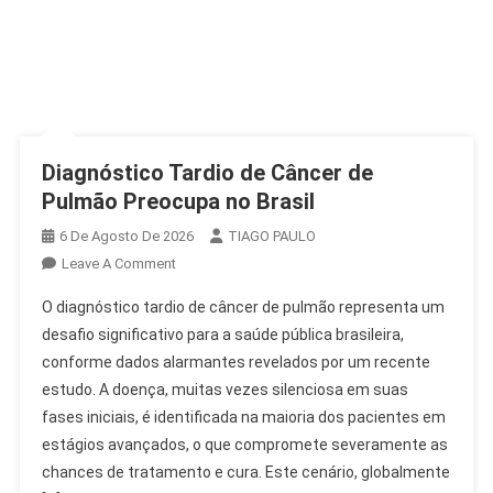
Diagnóstico Tardio de Câncer de
Pulmão Preocupa no Brasil
6 De Agosto De 2026
TIAGO PAULO
On
Leave A Comment
Diagnóstico
O diagnóstico tardio de câncer de pulmão representa um
Tardio
desafio significativo para a saúde pública brasileira,
De
conforme dados alarmantes revelados por um recente
Câncer
estudo. A doença, muitas vezes silenciosa em suas
De
Pulmão
fases iniciais, é identificada na maioria dos pacientes em
Preocupa
estágios avançados, o que compromete severamente as
No
chances de tratamento e cura. Este cenário, globalmente
Brasil