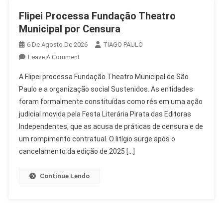
Flipei Processa Fundação Theatro
Municipal por Censura
6 De Agosto De 2026
TIAGO PAULO
On
Leave A Comment
Flipei
A Flipei processa Fundação Theatro Municipal de São
Processa
Paulo e a organização social Sustenidos. As entidades
Fundação
foram formalmente constituídas como rés em uma ação
Theatro
judicial movida pela Festa Literária Pirata das Editoras
Municipal
Por
Independentes, que as acusa de práticas de censura e de
Censura
um rompimento contratual. O litígio surge após o
cancelamento da edição de 2025 […]
Continue Lendo