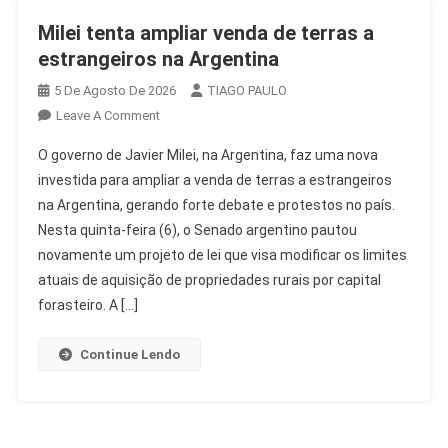
Milei tenta ampliar venda de terras a
estrangeiros na Argentina
5 De Agosto De 2026
TIAGO PAULO
On
Leave A Comment
Milei
O governo de Javier Milei, na Argentina, faz uma nova
Tenta
investida para ampliar a venda de terras a estrangeiros
Ampliar
na Argentina, gerando forte debate e protestos no país.
Venda
Nesta quinta-feira (6), o Senado argentino pautou
De
Terras
novamente um projeto de lei que visa modificar os limites
A
atuais de aquisição de propriedades rurais por capital
Estrangeiros
forasteiro. A […]
Na
Argentina
Continue Lendo