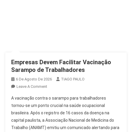
Empresas Devem Facilitar Vacinação
Sarampo de Trabalhadores
6 De Agosto De 2026
TIAGO PAULO
On
Leave A Comment
Empresas
A vacinação contra o sarampo para trabalhadores
Devem
tornou-se um ponto crucial na saúde ocupacional
Facilitar
brasileira. Após o registro de 16 casos da doença na
Vacinação
capital paulista, a Associação Nacional de Medicina do
Sarampo
De
Trabalho (ANAMT) emitiu um comunicado alertando para