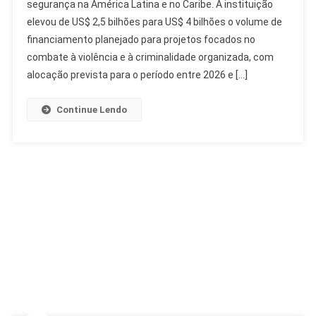
segurança na América Latina e no Caribe. A instituição
Para
elevou de US$ 2,5 bilhões para US$ 4 bilhões o volume de
Segurança
Na
financiamento planejado para projetos focados no
América
combate à violência e à criminalidade organizada, com
Latina
alocação prevista para o período entre 2026 e […]
Para
US$
Continue Lendo
4
Bilhões