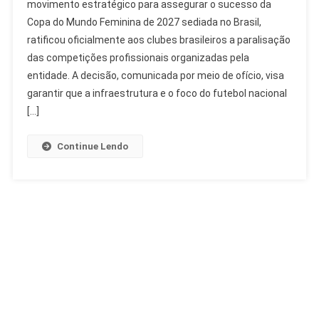
movimento estratégico para assegurar o sucesso da
Paralisação
Copa do Mundo Feminina de 2027 sediada no Brasil,
De
ratificou oficialmente aos clubes brasileiros a paralisação
Competições
Para
das competições profissionais organizadas pela
Copa
entidade. A decisão, comunicada por meio de ofício, visa
Feminina
garantir que a infraestrutura e o foco do futebol nacional
2027
[…]
Continue Lendo