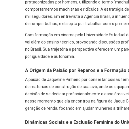
protagonizadas por homens, utilizando o termo “machu
comportamentos machistas e ridículos. A estratégia de
mil seguidores. Em entrevista à Agência Brasil, a influe
de romper bolhas, e ela opta por trabalhar com o primeir
Com formação em cinema pela Universidade Estadual do 
vai além do ensino técnico, provocando discussões pro
no Brasil. Sua trajetória e perspectiva oferecem um pa
por igualdade e autonomia.
A Origem da Paixão por Reparos e a Formação d
A paixão de Jaqueline Pinheiro por consertar coisas tem 
de materiais de construção de sua avó, onde os equipa
decisão de se dedicar profissionalmente a essa área vei
nesse momento que ela encontrou na figura de Jaque Con
geração de renda, focando em ajudar mulheres a trilha
Dinâmicas Sociais e a Exclusão Feminina do Un