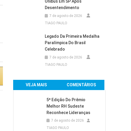
Ônibus Em SP Após
Desentendimento
Ar-Condicionado
Ar-Condicionado
7 de agosto de 2026
Electrolux Inverter
Electrolux Split
TIAGO PAULO
Split 24.000 BTUs
18.000 BTUs Color
Color Adapt...
Adapt Frio com...
Legado Da Primeira Medalha
Paralímpica Do Brasil
Celebrado
R$3.139,00
7 de agosto de 2026
TIAGO PAULO
Comprar na
Comprar na
Amazon
Amazon
VEJA MAIS
COMENTÁRIOS
5ª Edição Do Prêmio
Melhor RH Sudeste
Reconhece Lideranças
7 de agosto de 2026
TIAGO PAULO