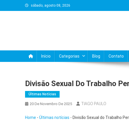
Skip
sábado, agosto 08, 2026
to
content
Início
Categorias
Blog
Contato
Divisão Sexual Do Trabalho Pe
Últimas Notícias
TIAGO PAULO
20 De Novembro De 2025
Home
-
Últimas notícias
-
Divisão Sexual do Trabalho Pe