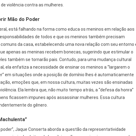
de violência contra as mulheres.
rir Mão do Poder
ral, está falhando na forma como educa os meninos em relação aos
o responsabilidades de todos e que os meninos também precisam
as comuns da casa, estabelecendo uma nova relação com seu entorno 
 que apenas as meninas recebem bonecas, sugerindo que estimular o
 eles também se tornarão pais. Contudo, para uma mudança cultural
l, ela enfatiza a necessidade de ensinar os meninos a “largarem o
oder” em situações onde a posição de domínio lhes é automaticamente
ustração, emoções que, em nossa cultura, muitas vezes são ensinadas
lência. Ela lembra que, não muito tempo atrás, a “defesa da honra”
omens ficassem impunes após assassinar mulheres. Essa cultura
pendentemente do gênero.
Machulenta”
poder”, Jaque Conserta aborda a questão da representatividade