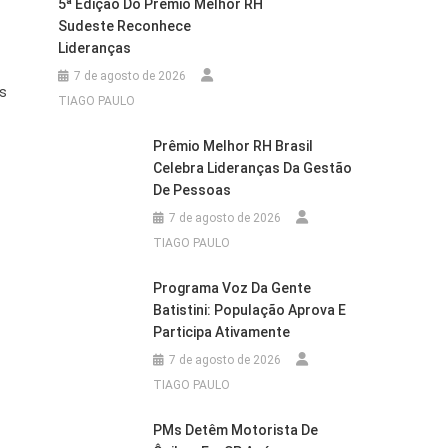
5ª Edição Do Prêmio Melhor RH
Sudeste Reconhece
Lideranças
7 de agosto de 2026
ís
TIAGO PAULO
Prêmio Melhor RH Brasil
Celebra Lideranças Da Gestão
De Pessoas
7 de agosto de 2026
TIAGO PAULO
Programa Voz Da Gente
Batistini: População Aprova E
Participa Ativamente
7 de agosto de 2026
TIAGO PAULO
PMs Detêm Motorista De