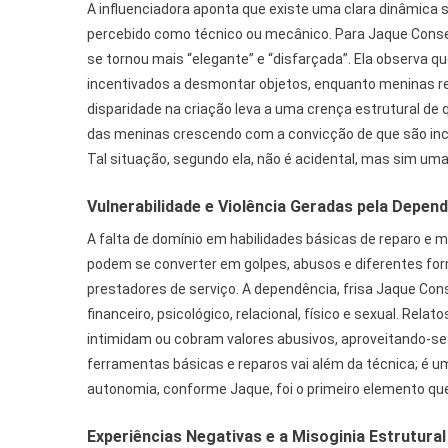
A influenciadora aponta que existe uma clara dinâmica 
percebido como técnico ou mecânico. Para Jaque Conser
se tornou mais “elegante” e “disfarçada”. Ela observa 
incentivados a desmontar objetos, enquanto meninas r
disparidade na criação leva a uma crença estrutural de 
das meninas crescendo com a convicção de que são inc
Tal situação, segundo ela, não é acidental, mas sim uma
Vulnerabilidade e Violência Geradas pela Depen
A falta de domínio em habilidades básicas de reparo e 
podem se converter em golpes, abusos e diferentes fo
prestadores de serviço. A dependência, frisa Jaque Cons
financeiro, psicológico, relacional, físico e sexual. Re
intimidam ou cobram valores abusivos, aproveitando-se
ferramentas básicas e reparos vai além da técnica; é u
autonomia, conforme Jaque, foi o primeiro elemento que
Experiências Negativas e a Misoginia Estrutural