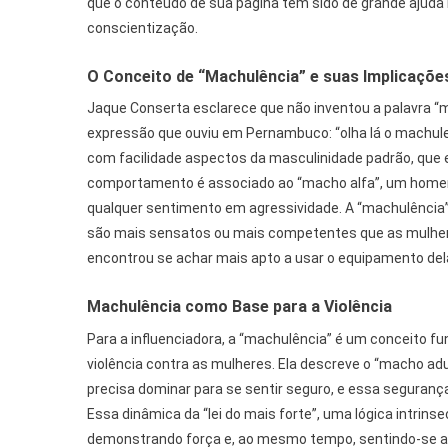
que o conteúdo de sua página tem sido de grande ajuda 
conscientização.
O Conceito de “Machulência” e suas Implicaçõe
Jaque Conserta esclarece que não inventou a palavra “
expressão que ouviu em Pernambuco: “olha lá o machulento
com facilidade aspectos da masculinidade padrão, que ex
comportamento é associado ao “macho alfa”, um homem 
qualquer sentimento em agressividade. A “machulência
são mais sensatos ou mais competentes que as mulheres
encontrou se achar mais apto a usar o equipamento del
Machulência como Base para a Violência
Para a influenciadora, a “machulência” é um conceito fun
violência contra as mulheres. Ela descreve o “macho ad
precisa dominar para se sentir seguro, e essa seguranç
Essa dinâmica da “lei do mais forte”, uma lógica intri
demonstrando força e, ao mesmo tempo, sentindo-se a