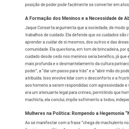
posição de poder pode facilmente se converter em atos 
A Formação dos Meninos e a Necessidade de Ab
Jaque Conserta argumenta que a sociedade, de modo ge
trabalhos de cuidado. Ela defende que os cuidados sã
aprender a cuidar de si mesmos, dos outros e das áre
comunidade. Ela questiona, em tom de brincadeira, por
cuidado desde cedo nos meninos seria benéfico, já que
mais profunda e o desmantelamento da cultura patriarca
poder”, a “dar um passo para trás” e a “abrir mão do p
atribuída. Isso envolve lidar com o desconforto e a fr
aos homens a serem respondidas com agressividade e vio
era um atenuante legal para crimes, permitindo que h
machista, ela conclui, impõe sofrimento a todos, inde
Mulheres na Política: Rompendo a Hegemonia “
Ao se manifestar com a frase “chega de machulento no 