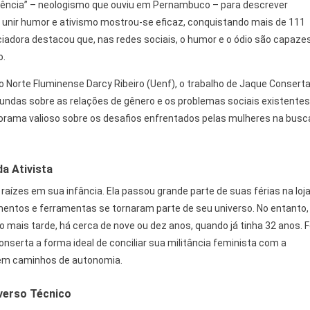
lência” – neologismo que ouviu em Pernambuco – para descrever
 unir humor e ativismo mostrou-se eficaz, conquistando mais de 111
nciadora destacou que, nas redes sociais, o humor e o ódio são capaze
o.
Norte Fluminense Darcy Ribeiro (Uenf), o trabalho de Jaque Consert
fundas sobre as relações de gênero e os problemas sociais existentes
norama valioso sobre os desafios enfrentados pelas mulheres na busc
a Ativista
raízes em sua infância. Ela passou grande parte de suas férias na loj
mentos e ferramentas se tornaram parte de seu universo. No entanto,
o mais tarde, há cerca de nove ou dez anos, quando já tinha 32 anos. F
serta a forma ideal de conciliar sua militância feminista com a
rem caminhos de autonomia.
iverso Técnico