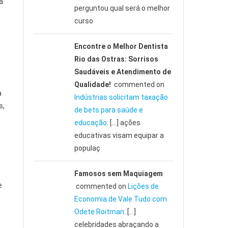
a
perguntou qual será o melhor
curso
Encontre o Melhor Dentista
Rio das Ostras: Sorrisos
Saudáveis e Atendimento de
Qualidade!
commented on
a
Indústrias solicitam taxação
s,
de bets para saúde e
educação
: […] ações
educativas visam equipar a
populaç
Famosos sem Maquiagem
e
commented on
Lições de
Economia de Vale Tudo com
Odete Roitman
: […]
celebridades abraçando a