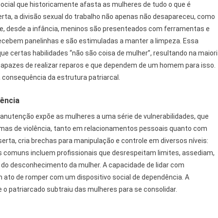
social que historicamente afasta as mulheres de tudo o que é
ta, a divisão sexual do trabalho não apenas não desapareceu, como
que, desde a infância, meninos são presenteados com ferramentas e
ecebem panelinhas e são estimuladas a manter a limpeza. Essa
que certas habilidades “não são coisa de mulher”, resultando na maior
apazes de realizar reparos e que dependem de um homem para isso.
 consequência da estrutura patriarcal.
dência
manutenção expõe as mulheres a uma série de vulnerabilidades, que
rmas de violência, tanto em relacionamentos pessoais quanto com
erta, cria brechas para manipulação e controle em diversos níveis:
latos comuns incluem profissionais que desrespeitam limites, assediam,
 do desconhecimento da mulher. A capacidade de lidar com
m ato de romper com um dispositivo social de dependência. A
 o patriarcado subtraiu das mulheres para se consolidar.