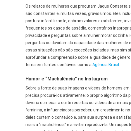
Os relatos de mulheres que procuram Jaque Conserta s
são constantes e, muitas vezes, gravíssimos. Eles incl
postura infantilizante, cobram valores exorbitantes, i
frequentes os casos de assédio, comentários inapropriad
privacidade e perguntas sobre a mulher morar sozinha.
perguntas ou duvidam da capacidade das mulheres de 
essas situações não são exceções isoladas, mas sim s
aprofundar a compreensão sobre a igualdade de gênero n
tema em fontes confiáveis como a
Agência Brasil
.
Humor e “Machulência” no Instagram
Sobre a fonte de suas imagens e vídeos de homens em s
precisa procurá-los ativamente; o próprio algoritmo da 
deveria começar a curtir receitas ou vídeos de animais 
feminina, a influenciadora percebeu um crescimento no
deles curtem o conteúdo e, para sua surpresa e satisfa
mais a “machulência” e a evitar reproduzi-la. Um aspe