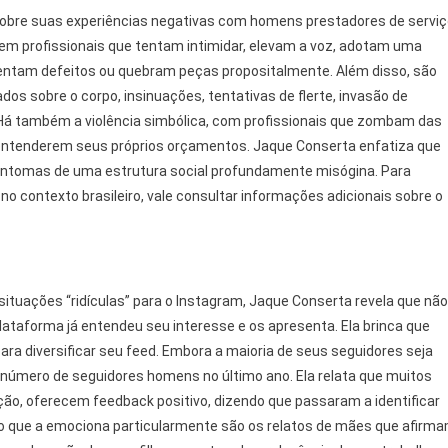
obre suas experiências negativas com homens prestadores de servi
uem profissionais que tentam intimidar, elevam a voz, adotam uma
nventam defeitos ou quebram peças propositalmente. Além disso, são
os sobre o corpo, insinuações, tentativas de flerte, invasão de
 Há também a violência simbólica, com profissionais que zombam das
entenderem seus próprios orçamentos. Jaque Conserta enfatiza que
intomas de uma estrutura social profundamente misógina. Para
o contexto brasileiro, vale consultar informações adicionais sobre o
ituações “ridículas” para o Instagram, Jaque Conserta revela que não
plataforma já entendeu seu interesse e os apresenta. Ela brinca que
para diversificar seu feed. Embora a maioria de seus seguidores seja
 número de seguidores homens no último ano. Ela relata que muitos
ção, oferecem feedback positivo, dizendo que passaram a identificar
cto que a emociona particularmente são os relatos de mães que afirm