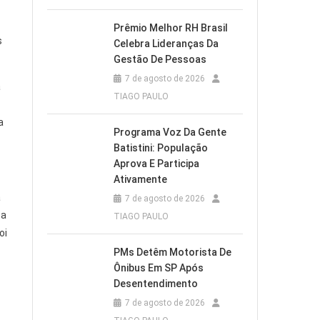
Prêmio Melhor RH Brasil
s
Celebra Lideranças Da
Gestão De Pessoas
7 de agosto de 2026
a
TIAGO PAULO
a
Programa Voz Da Gente
Batistini: População
Aprova E Participa
Ativamente
a
7 de agosto de 2026
 a
TIAGO PAULO
oi
PMs Detêm Motorista De
Ônibus Em SP Após
Desentendimento
7 de agosto de 2026