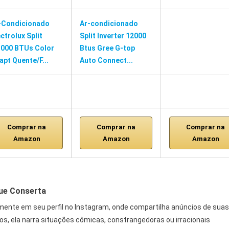
-Condicionado
Ar-condicionado
ectrolux Split
Split Inverter 12000
.000 BTUs Color
Btus Gree G-top
apt Quente/F...
Auto Connect...
Comprar na
Comprar na
Comprar na
Amazon
Amazon
Amazon
que Conserta
ente em seu perfil no Instagram, onde compartilha anúncios de suas
s, ela narra situações cômicas, constrangedoras ou irracionais