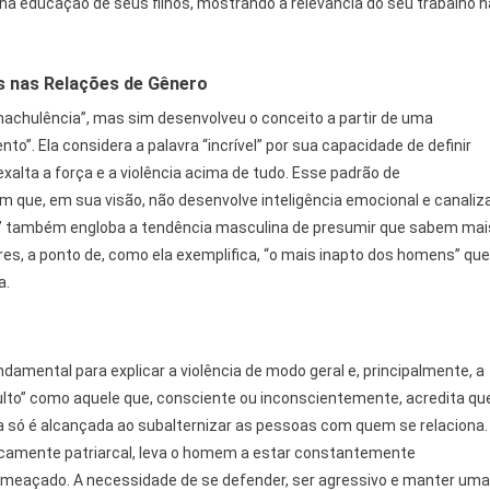
na educação de seus filhos, mostrando a relevância do seu trabalho n
s nas Relações de Gênero
machulência”, mas sim desenvolveu o conceito a partir de uma
”. Ela considera a palavra “incrível” por sua capacidade de definir
alta a força e a violência acima de tudo. Esse padrão de
que, em sua visão, não desenvolve inteligência emocional e canaliz
” também engloba a tendência masculina de presumir que sabem mai
, a ponto de, como ela exemplifica, “o mais inapto dos homens” que
a.
damental para explicar a violência de modo geral e, principalmente, a
ulto” como aquele que, consciente ou inconscientemente, acredita qu
a só é alcançada ao subalternizar as pessoas com quem se relaciona.
nsecamente patriarcal, leva o homem a estar constantemente
meaçado. A necessidade de se defender, ser agressivo e manter uma