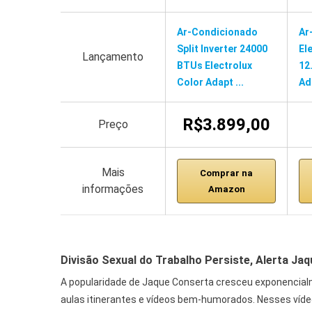
Ar-Condicionado
Ar
Split Inverter 24000
El
Lançamento
BTUs Electrolux
12
Color Adapt ...
Ad
R$3.899,00
Preço
Mais
Comprar na
informações
Amazon
Divisão Sexual do Trabalho Persiste, Alerta Ja
A popularidade de Jaque Conserta cresceu exponencialm
aulas itinerantes e vídeos bem-humorados. Nesses vídeo