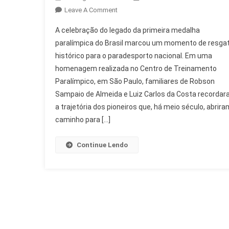
On
Leave A Comment
Legado
A celebração do legado da primeira medalha
Da
paralímpica do Brasil marcou um momento de resga
Primeira
histórico para o paradesporto nacional. Em uma
Medalha
homenagem realizada no Centro de Treinamento
Paralímpica
Do
Paralímpico, em São Paulo, familiares de Robson
Brasil
Sampaio de Almeida e Luiz Carlos da Costa recorda
Celebrado
a trajetória dos pioneiros que, há meio século, abrira
caminho para […]
Continue Lendo