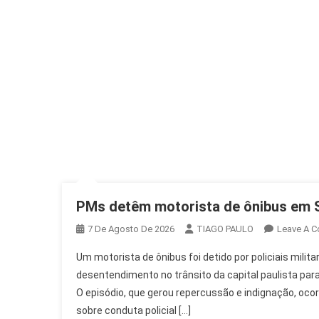
PMs detêm motorista de ônibus em 
7 De Agosto De 2026
TIAGO PAULO
Leave A 
Um motorista de ônibus foi detido por policiais mili
desentendimento no trânsito da capital paulista par
O episódio, que gerou repercussão e indignação, oco
sobre conduta policial […]