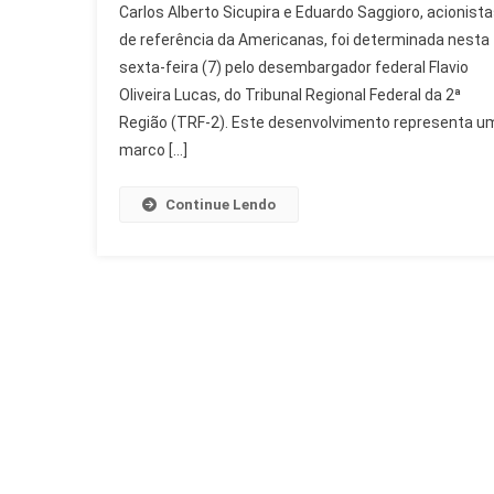
Carlos Alberto Sicupira e Eduardo Saggioro, acionist
R$
de referência da Americanas, foi determinada nesta
54
Bi
sexta-feira (7) pelo desembargador federal Flavio
De
Oliveira Lucas, do Tribunal Regional Federal da 2ª
Acionistas
Região (TRF-2). Este desenvolvimento representa u
Da
marco […]
Americanas
Continue Lendo