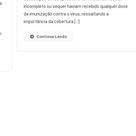
as
Confirmados
incompleto ou sequer haviam recebido qualquer dose
E
da imunização contra o vírus, ressaltando a
Alerta
importância da cobertura […]
Vacinal
m
Continue Lendo