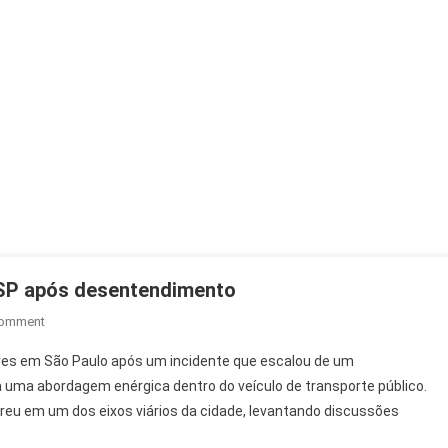
SP após desentendimento
On
Comment
PMs
tares em São Paulo após um incidente que escalou de um
Detêm
a uma abordagem enérgica dentro do veículo de transporte público.
Motorista
rreu em um dos eixos viários da cidade, levantando discussões
De
Ônibus