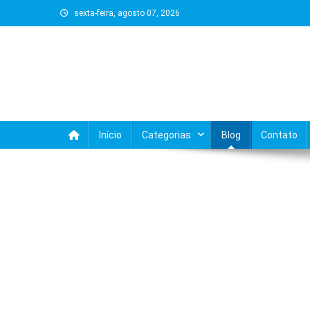
Skip
sexta-feira, agosto 07, 2026
to
content
Início
Categorias
Blog
Contato
BLOG