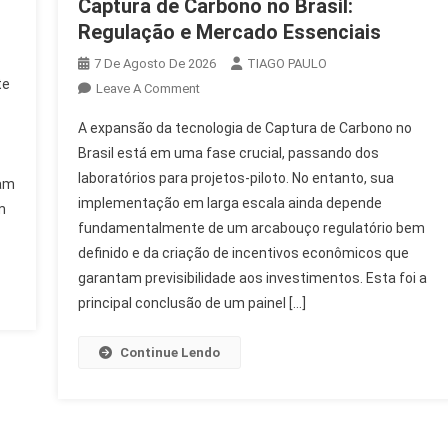
Captura de Carbono no Brasil:
Regulação e Mercado Essenciais
7 De Agosto De 2026
TIAGO PAULO
te
On
Leave A Comment
Captura
A expansão da tecnologia de Captura de Carbono no
De
Brasil está em uma fase crucial, passando dos
Carbono
laboratórios para projetos-piloto. No entanto, sua
No
ram
implementação em larga escala ainda depende
Brasil:
m
Regulação
fundamentalmente de um arcabouço regulatório bem
E
definido e da criação de incentivos econômicos que
Mercado
garantam previsibilidade aos investimentos. Esta foi a
Essenciais
principal conclusão de um painel […]
Continue Lendo