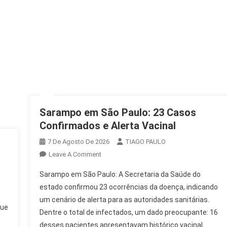
Sarampo em São Paulo: 23 Casos
Confirmados e Alerta Vacinal
7 De Agosto De 2026
TIAGO PAULO
On
Leave A Comment
Sarampo
Sarampo em São Paulo: A Secretaria da Saúde do
Em
estado confirmou 23 ocorrências da doença, indicando
São
um cenário de alerta para as autoridades sanitárias.
Paulo:
que
Dentre o total de infectados, um dado preocupante: 16
23
Casos
desses pacientes apresentavam histórico vacinal