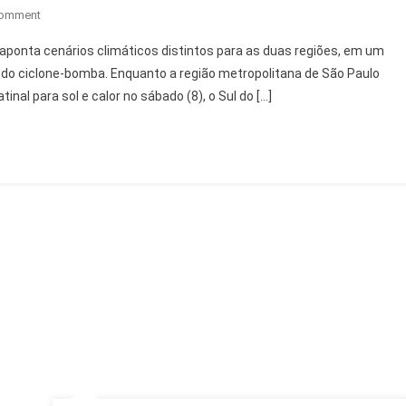
On
Comment
Previsão
aponta cenários climáticos distintos para as duas regiões, em um
Tempo
do ciclone-bomba. Enquanto a região metropolitana de São Paulo
SP
nal para sol e calor no sábado (8), o Sul do […]
E
Sul
Fim
De
Semana:
Chuva,
Sol
E
Frio