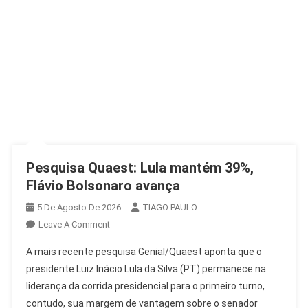
Pesquisa Quaest: Lula mantém 39%,
Flávio Bolsonaro avança
5 De Agosto De 2026
TIAGO PAULO
On
Leave A Comment
Pesquisa
A mais recente pesquisa Genial/Quaest aponta que o
Quaest:
presidente Luiz Inácio Lula da Silva (PT) permanece na
Lula
liderança da corrida presidencial para o primeiro turno,
Mantém
contudo, sua margem de vantagem sobre o senador
39%,