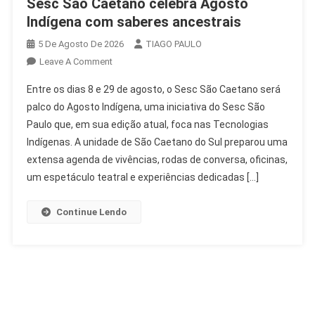
Sesc São Caetano celebra Agosto
Indígena com saberes ancestrais
5 De Agosto De 2026
TIAGO PAULO
On
Leave A Comment
Sesc
Entre os dias 8 e 29 de agosto, o Sesc São Caetano será
São
palco do Agosto Indígena, uma iniciativa do Sesc São
Caetano
Paulo que, em sua edição atual, foca nas Tecnologias
Celebra
Indígenas. A unidade de São Caetano do Sul preparou uma
Agosto
Indígena
extensa agenda de vivências, rodas de conversa, oficinas,
Com
um espetáculo teatral e experiências dedicadas […]
Saberes
Ancestrais
Continue Lendo