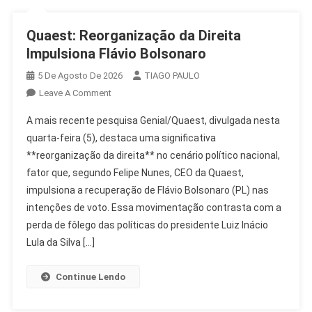
Quaest: Reorganização da Direita
Impulsiona Flávio Bolsonaro
5 De Agosto De 2026
TIAGO PAULO
On
Leave A Comment
Quaest:
A mais recente pesquisa Genial/Quaest, divulgada nesta
Reorganização
quarta-feira (5), destaca uma significativa
Da
**reorganização da direita** no cenário político nacional,
Direita
fator que, segundo Felipe Nunes, CEO da Quaest,
Impulsiona
Flávio
impulsiona a recuperação de Flávio Bolsonaro (PL) nas
Bolsonaro
intenções de voto. Essa movimentação contrasta com a
perda de fôlego das políticas do presidente Luiz Inácio
Lula da Silva […]
Continue Lendo