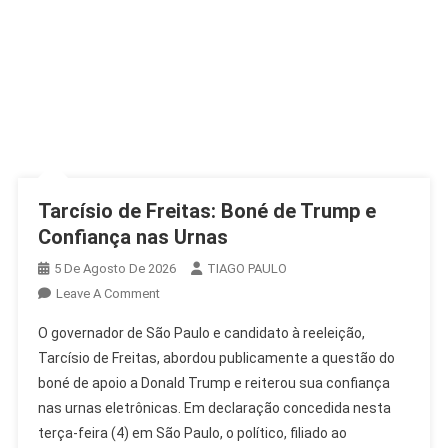
Tarcísio de Freitas: Boné de Trump e
Confiança nas Urnas
5 De Agosto De 2026
TIAGO PAULO
On
Leave A Comment
Tarcísio
O governador de São Paulo e candidato à reeleição,
De
Tarcísio de Freitas, abordou publicamente a questão do
Freitas:
boné de apoio a Donald Trump e reiterou sua confiança
Boné
nas urnas eletrônicas. Em declaração concedida nesta
De
Trump
terça-feira (4) em São Paulo, o político, filiado ao