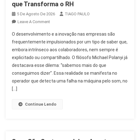
que Transforma o RH
5 De Agosto De 2026
TIAGO PAULO
On
Leave A Comment
Desenvolvimento
O desenvolvimento e a inovação nas empresas são
E
frequentemente impulsionados por um tipo de saber que,
Inovação:
embora intrínseco aos colaboradores, nem sempre é
O
explicitado ou compartilhado. O filósofo Michael Polanyi já
Saber
Que
destacava esse dilema: “sabemos mais do que
Transforma
conseguimos dizer”. Essa realidade se manifesta no
O
operador que detecta uma falha na máquina pelo som, no
RH
[…]
Continue Lendo