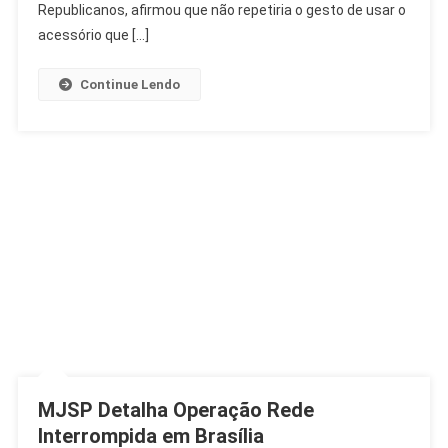
E
Republicanos, afirmou que não repetiria o gesto de usar o
Confiança
acessório que […]
Nas
Urnas
Continue Lendo
MJSP Detalha Operação Rede
Interrompida em Brasília