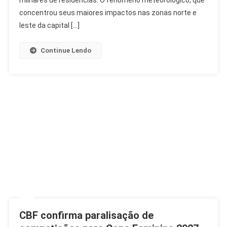
milhares de residências. O fenômeno meteorológico, que
São
concentrou seus maiores impactos nas zonas norte e
Paulo
leste da capital […]
E
Causa
Continue Lendo
Alerta
CBF confirma paralisação de