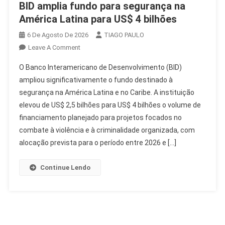
BID amplia fundo para segurança na
América Latina para US$ 4 bilhões
6 De Agosto De 2026
TIAGO PAULO
On
Leave A Comment
BID
O Banco Interamericano de Desenvolvimento (BID)
Amplia
ampliou significativamente o fundo destinado à
Fundo
segurança na América Latina e no Caribe. A instituição
Para
elevou de US$ 2,5 bilhões para US$ 4 bilhões o volume de
Segurança
Na
financiamento planejado para projetos focados no
América
combate à violência e à criminalidade organizada, com
Latina
alocação prevista para o período entre 2026 e […]
Para
US$
Continue Lendo
4
Bilhões