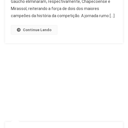
Quartas
Gaúcho eliminaram, respectivamente, Chapecoense e
Da
Mirassol, reiterando a força de dois dos maiores
Copa
campeões da história da competição. A jornada rumo […]
Do
Brasil
Continue Lendo