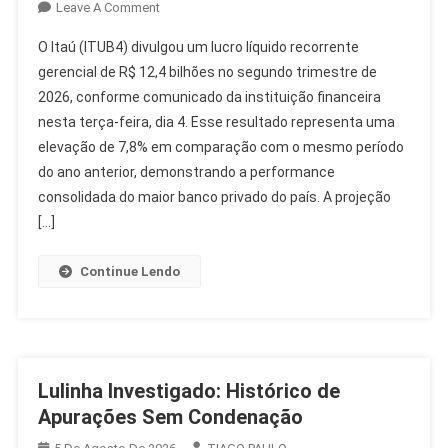
On
Leave A Comment
Itaú
O Itaú (ITUB4) divulgou um lucro líquido recorrente
(ITUB4)
gerencial de R$ 12,4 bilhões no segundo trimestre de
Tem
2026, conforme comunicado da instituição financeira
Lucro
nesta terça-feira, dia 4. Esse resultado representa uma
Recorrente
De
elevação de 7,8% em comparação com o mesmo período
R$
do ano anterior, demonstrando a performance
12,4
consolidada do maior banco privado do país. A projeção
Bilhões
[…]
No
2T26
Continue Lendo
Lulinha Investigado: Histórico de
Apurações Sem Condenação