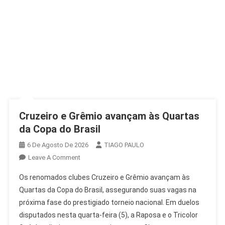
Cruzeiro e Grêmio avançam às Quartas
da Copa do Brasil
6 De Agosto De 2026
TIAGO PAULO
On
Leave A Comment
Cruzeiro
Os renomados clubes Cruzeiro e Grêmio avançam às
E
Quartas da Copa do Brasil, assegurando suas vagas na
Grêmio
próxima fase do prestigiado torneio nacional. Em duelos
Avançam
disputados nesta quarta-feira (5), a Raposa e o Tricolor
Às