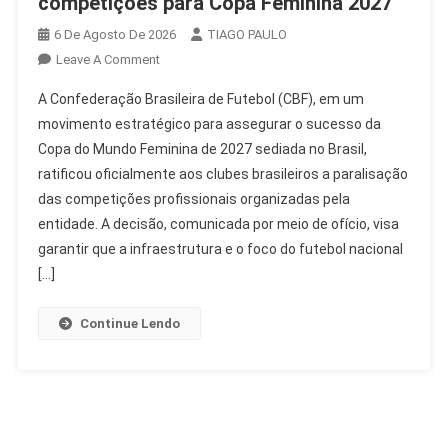
competições para Copa Feminina 2027
6 De Agosto De 2026
TIAGO PAULO
On
Leave A Comment
CBF
A Confederação Brasileira de Futebol (CBF), em um
Confirma
movimento estratégico para assegurar o sucesso da
Paralisação
Copa do Mundo Feminina de 2027 sediada no Brasil,
De
ratificou oficialmente aos clubes brasileiros a paralisação
Competições
Para
das competições profissionais organizadas pela
Copa
entidade. A decisão, comunicada por meio de ofício, visa
Feminina
garantir que a infraestrutura e o foco do futebol nacional
2027
[…]
Continue Lendo