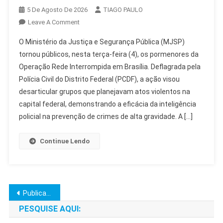
5 De Agosto De 2026
TIAGO PAULO
On
Leave A Comment
MJSP
O Ministério da Justiça e Segurança Pública (MJSP)
Detalha
tornou públicos, nesta terça-feira (4), os pormenores da
Operação
Operação Rede Interrompida em Brasília. Deflagrada pela
Rede
Polícia Civil do Distrito Federal (PCDF), a ação visou
Interrompida
Em
desarticular grupos que planejavam atos violentos na
Brasília
capital federal, demonstrando a eficácia da inteligência
policial na prevenção de crimes de alta gravidade. A […]
Continue Lendo
Navegação
Publicações mais antigas
por
PESQUISE AQUI: