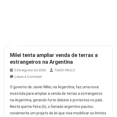
Milei tenta ampliar venda de terras a
estrangeiros na Argentina
5 De Agosto De 2026
TIAGO PAULO
On
Leave A Comment
Milei
O governo de Javier Milei, na Argentina, faz uma nova
Tenta
investida para ampliar a venda de terras a estrangeiros
Ampliar
na Argentina, gerando forte debate e protestos no país.
Venda
Nesta quinta-feira (6), o Senado argentino pautou
De
Terras
novamente um projeto de lei que visa modificar os limites