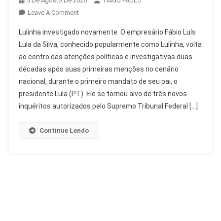
5 De Agosto De 2026
TIAGO PAULO
On
Leave A Comment
Lulinha
Lulinha investigado novamente. O empresário Fábio Luís
Investigado:
Lula da Silva, conhecido popularmente como Lulinha, volta
Histórico
ao centro das atenções políticas e investigativas duas
De
décadas após suas primeiras menções no cenário
Apurações
Sem
nacional, durante o primeiro mandato de seu pai, o
Condenação
presidente Lula (PT). Ele se tornou alvo de três novos
inquéritos autorizados pelo Supremo Tribunal Federal […]
Continue Lendo