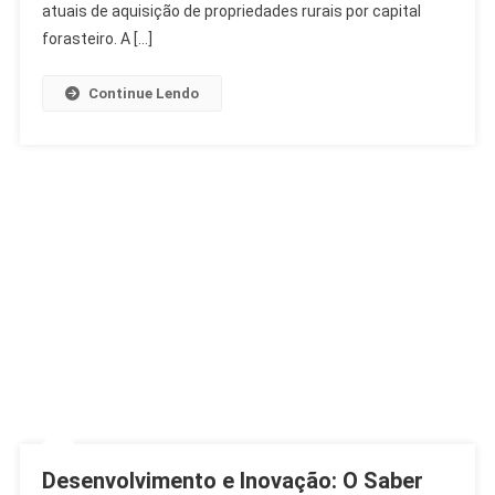
A
atuais de aquisição de propriedades rurais por capital
Estrangeiros
forasteiro. A […]
Na
Argentina
Continue Lendo
Desenvolvimento e Inovação: O Saber