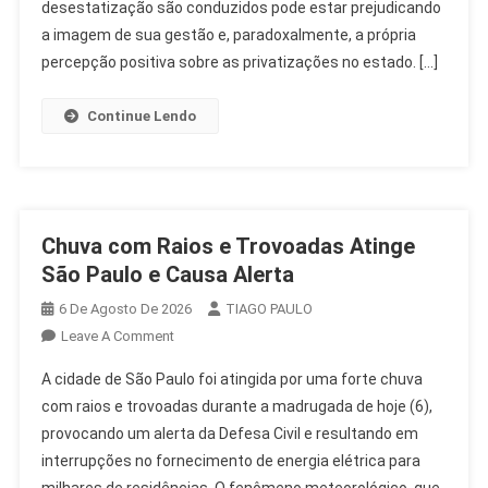
Imagem
desestatização são conduzidos pode estar prejudicando
No
a imagem de sua gestão e, paradoxalmente, a própria
SP
percepção positiva sobre as privatizações no estado. […]
Continue Lendo
Chuva com Raios e Trovoadas Atinge
São Paulo e Causa Alerta
6 De Agosto De 2026
TIAGO PAULO
On
Leave A Comment
Chuva
A cidade de São Paulo foi atingida por uma forte chuva
Com
com raios e trovoadas durante a madrugada de hoje (6),
Raios
provocando um alerta da Defesa Civil e resultando em
E
interrupções no fornecimento de energia elétrica para
Trovoadas
Atinge