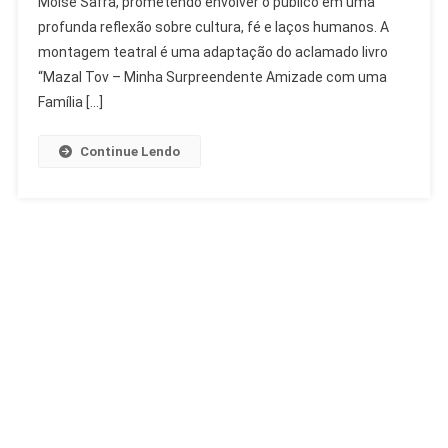
Moise Safra, prometendo envolver o público em uma
Estreia
profunda reflexão sobre cultura, fé e laços humanos. A
No
Teatro
montagem teatral é uma adaptação do aclamado livro
Moise
“Mazal Tov – Minha Surpreendente Amizade com uma
Safra
Família […]
Continue Lendo