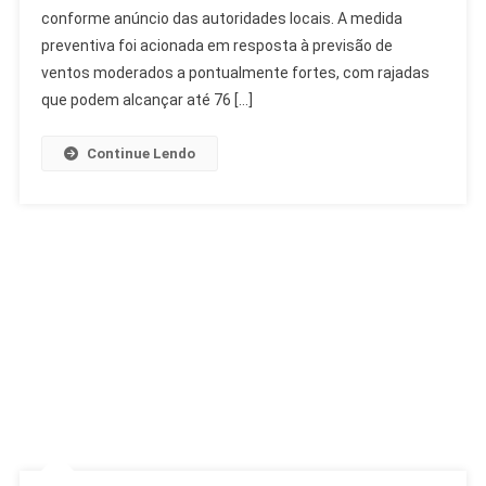
conforme anúncio das autoridades locais. A medida
Alerta:
Ventos
preventiva foi acionada em resposta à previsão de
Fortes
ventos moderados a pontualmente fortes, com rajadas
Ativam
que podem alcançar até 76 […]
Estágio
2
Continue Lendo