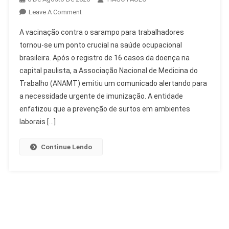
On
Leave A Comment
Empresas
A vacinação contra o sarampo para trabalhadores
Devem
tornou-se um ponto crucial na saúde ocupacional
Facilitar
brasileira. Após o registro de 16 casos da doença na
Vacinação
capital paulista, a Associação Nacional de Medicina do
Sarampo
De
Trabalho (ANAMT) emitiu um comunicado alertando para
Trabalhadores
a necessidade urgente de imunização. A entidade
enfatizou que a prevenção de surtos em ambientes
laborais […]
Continue Lendo