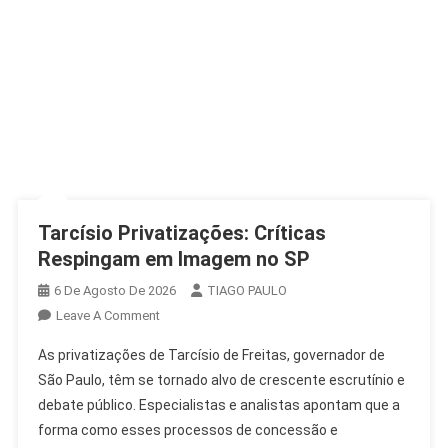
Tarcísio Privatizações: Críticas
Respingam em Imagem no SP
6 De Agosto De 2026
TIAGO PAULO
On
Leave A Comment
Tarcísio
As privatizações de Tarcísio de Freitas, governador de
Privatizações:
São Paulo, têm se tornado alvo de crescente escrutínio e
Críticas
debate público. Especialistas e analistas apontam que a
Respingam
forma como esses processos de concessão e
Em