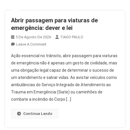
Abrir passagem para viaturas de
emergência: dever e lei
5 De Agosto De 2026
TIAGO PAULO
On
Leave A Comment
Abrir
Ação essencial no trânsito, abrir passagem para viaturas
Passagem
de emergência não é apenas um gesto de civilidade, mas
Para
uma obrigação legal capaz de determinar o sucesso de
Viaturas
um atendimento e salvar vidas. Ao avistar veículos como
De
Emergência:
ambulâncias do Serviço Integrado de Atendimento ao
Dever
Trauma em Emergência (Siate) ou caminhões de
E
combate a incêndio do Corpo […]
Lei
Continue Lendo