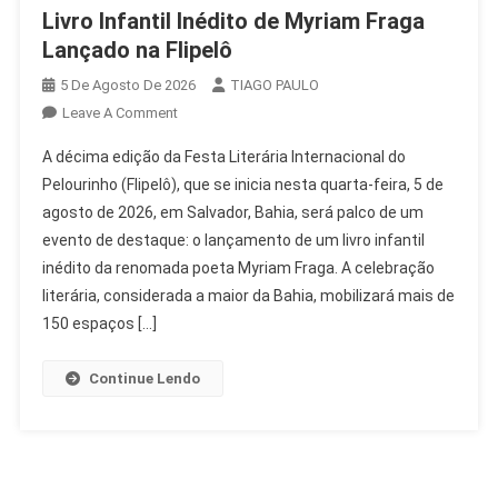
Livro Infantil Inédito de Myriam Fraga
Lançado na Flipelô
5 De Agosto De 2026
TIAGO PAULO
On
Leave A Comment
Livro
A décima edição da Festa Literária Internacional do
Infantil
Pelourinho (Flipelô), que se inicia nesta quarta-feira, 5 de
Inédito
agosto de 2026, em Salvador, Bahia, será palco de um
De
evento de destaque: o lançamento de um livro infantil
Myriam
Fraga
inédito da renomada poeta Myriam Fraga. A celebração
Lançado
literária, considerada a maior da Bahia, mobilizará mais de
Na
150 espaços […]
Flipelô
Continue Lendo