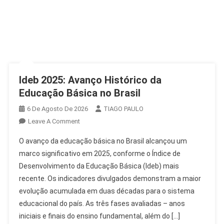
Ideb 2025: Avanço Histórico da
Educação Básica no Brasil
6 De Agosto De 2026
TIAGO PAULO
On
Leave A Comment
Ideb
O avanço da educação básica no Brasil alcançou um
2025:
marco significativo em 2025, conforme o Índice de
Avanço
Desenvolvimento da Educação Básica (Ideb) mais
Histórico
recente. Os indicadores divulgados demonstram a maior
Da
Educação
evolução acumulada em duas décadas para o sistema
Básica
educacional do país. As três fases avaliadas – anos
No
iniciais e finais do ensino fundamental, além do […]