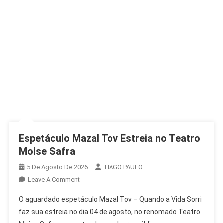
Espetáculo Mazal Tov Estreia no Teatro
Moise Safra
5 De Agosto De 2026
TIAGO PAULO
On
Leave A Comment
Espetáculo
O aguardado espetáculo Mazal Tov – Quando a Vida Sorri
Mazal
faz sua estreia no dia 04 de agosto, no renomado Teatro
Tov