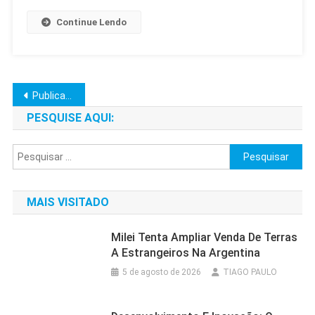
Continue Lendo
Navegação
Publicações mais antigas
por
PESQUISE AQUI:
posts
Pesquisar
por:
MAIS VISITADO
Milei Tenta Ampliar Venda De Terras
A Estrangeiros Na Argentina
5 de agosto de 2026
TIAGO PAULO