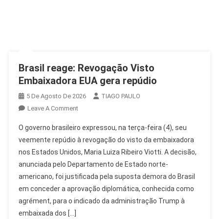
Brasil reage: Revogação Visto
Embaixadora EUA gera repúdio
5 De Agosto De 2026
TIAGO PAULO
On
Leave A Comment
Brasil
O governo brasileiro expressou, na terça-feira (4), seu
Reage:
veemente repúdio à revogação do visto da embaixadora
Revogação
nos Estados Unidos, Maria Luiza Ribeiro Viotti. A decisão,
Visto
anunciada pelo Departamento de Estado norte-
Embaixadora
EUA
americano, foi justificada pela suposta demora do Brasil
Gera
em conceder a aprovação diplomática, conhecida como
Repúdio
agrément, para o indicado da administração Trump à
embaixada dos […]