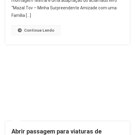
montagem teatral é uma adaptação do aclamado livro
Moise
“Mazal Tov – Minha Surpreendente Amizade com uma
Safra
Família […]
Continue Lendo
Abrir passagem para viaturas de