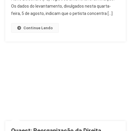
Bolsonaro
Os dados do levantamento, divulgados nesta quarta-
Avança
feira, 5 de agosto, indicam que o petista concentra […]
Continue Lendo
Quaest: Reorganização da Direita