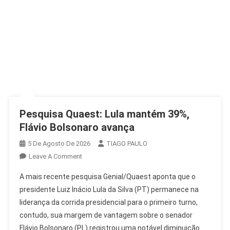
Pesquisa Quaest: Lula mantém 39%,
Flávio Bolsonaro avança
5 De Agosto De 2026
TIAGO PAULO
On
Leave A Comment
Pesquisa
A mais recente pesquisa Genial/Quaest aponta que o
Quaest:
presidente Luiz Inácio Lula da Silva (PT) permanece na
Lula
liderança da corrida presidencial para o primeiro turno,
Mantém
contudo, sua margem de vantagem sobre o senador
39%,
Flávio
Flávio Bolsonaro (PL) registrou uma notável diminuição.