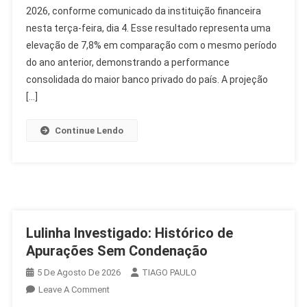
2026, conforme comunicado da instituição financeira
Lucro
nesta terça-feira, dia 4. Esse resultado representa uma
Recorrente
De
elevação de 7,8% em comparação com o mesmo período
R$
do ano anterior, demonstrando a performance
12,4
consolidada do maior banco privado do país. A projeção
Bilhões
[…]
No
2T26
Continue Lendo
Lulinha Investigado: Histórico de
Apurações Sem Condenação
5 De Agosto De 2026
TIAGO PAULO
On
Leave A Comment
Lulinha