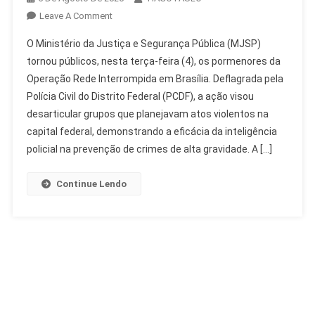
On
Leave A Comment
MJSP
O Ministério da Justiça e Segurança Pública (MJSP)
Detalha
tornou públicos, nesta terça-feira (4), os pormenores da
Operação
Operação Rede Interrompida em Brasília. Deflagrada pela
Rede
Polícia Civil do Distrito Federal (PCDF), a ação visou
Interrompida
Em
desarticular grupos que planejavam atos violentos na
Brasília
capital federal, demonstrando a eficácia da inteligência
policial na prevenção de crimes de alta gravidade. A […]
Continue Lendo