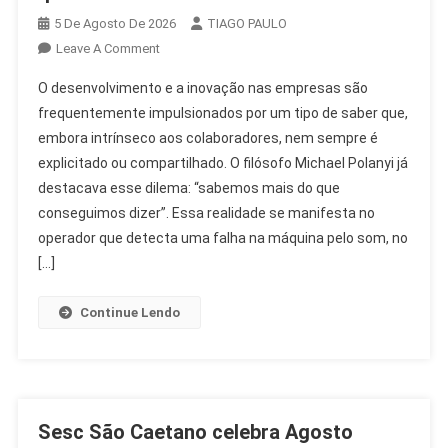
5 De Agosto De 2026
TIAGO PAULO
On
Leave A Comment
Desenvolvimento
O desenvolvimento e a inovação nas empresas são
E
frequentemente impulsionados por um tipo de saber que,
Inovação:
embora intrínseco aos colaboradores, nem sempre é
O
explicitado ou compartilhado. O filósofo Michael Polanyi já
Saber
Que
destacava esse dilema: “sabemos mais do que
Transforma
conseguimos dizer”. Essa realidade se manifesta no
O
operador que detecta uma falha na máquina pelo som, no
RH
[…]
Continue Lendo
Sesc São Caetano celebra Agosto