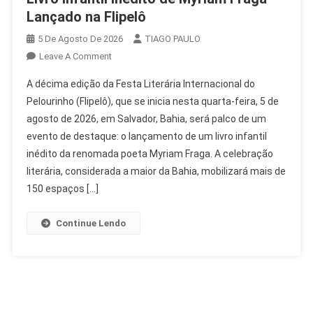
Lançado na Flipelô
5 De Agosto De 2026
TIAGO PAULO
On
Leave A Comment
Livro
A décima edição da Festa Literária Internacional do
Infantil
Pelourinho (Flipelô), que se inicia nesta quarta-feira, 5 de
Inédito
agosto de 2026, em Salvador, Bahia, será palco de um
De
evento de destaque: o lançamento de um livro infantil
Myriam
Fraga
inédito da renomada poeta Myriam Fraga. A celebração
Lançado
literária, considerada a maior da Bahia, mobilizará mais de
Na
150 espaços […]
Flipelô
Continue Lendo