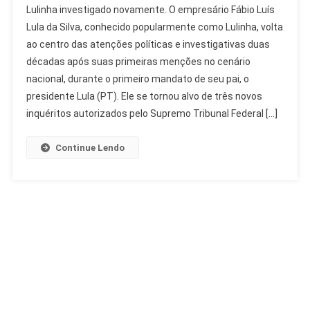
Lulinha investigado novamente. O empresário Fábio Luís
Investigado:
Lula da Silva, conhecido popularmente como Lulinha, volta
Histórico
ao centro das atenções políticas e investigativas duas
De
décadas após suas primeiras menções no cenário
Apurações
Sem
nacional, durante o primeiro mandato de seu pai, o
Condenação
presidente Lula (PT). Ele se tornou alvo de três novos
inquéritos autorizados pelo Supremo Tribunal Federal […]
Continue Lendo