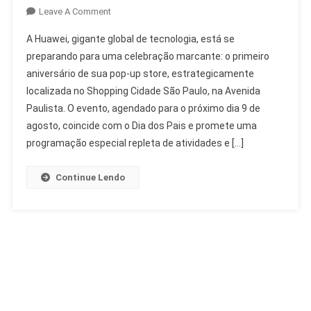
On
Leave A Comment
Aniversário
A Huawei, gigante global de tecnologia, está se
Huawei
preparando para uma celebração marcante: o primeiro
Pop-
aniversário de sua pop-up store, estrategicamente
Up
localizada no Shopping Cidade São Paulo, na Avenida
Store
Com
Paulista. O evento, agendado para o próximo dia 9 de
Vanderlei
agosto, coincide com o Dia dos Pais e promete uma
Cordeiro
programação especial repleta de atividades e […]
Continue Lendo