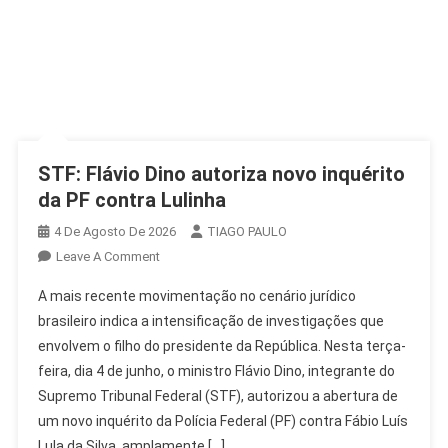
STF: Flávio Dino autoriza novo inquérito
da PF contra Lulinha
4 De Agosto De 2026
TIAGO PAULO
On
Leave A Comment
STF:
A mais recente movimentação no cenário jurídico
Flávio
brasileiro indica a intensificação de investigações que
Dino
envolvem o filho do presidente da República. Nesta terça-
Autoriza
feira, dia 4 de junho, o ministro Flávio Dino, integrante do
Novo
Inquérito
Supremo Tribunal Federal (STF), autorizou a abertura de
Da
um novo inquérito da Polícia Federal (PF) contra Fábio Luís
PF
Lula da Silva, amplamente […]