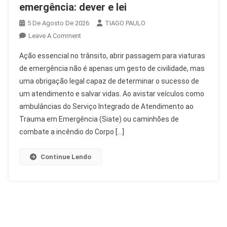
emergência: dever e lei
5 De Agosto De 2026
TIAGO PAULO
On
Leave A Comment
Abrir
Ação essencial no trânsito, abrir passagem para viaturas
Passagem
de emergência não é apenas um gesto de civilidade, mas
Para
uma obrigação legal capaz de determinar o sucesso de
Viaturas
um atendimento e salvar vidas. Ao avistar veículos como
De
Emergência:
ambulâncias do Serviço Integrado de Atendimento ao
Dever
Trauma em Emergência (Siate) ou caminhões de
E
combate a incêndio do Corpo […]
Lei
Continue Lendo