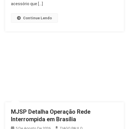
Confiança
acessório que […]
Nas
Urnas
Continue Lendo
MJSP Detalha Operação Rede
Interrompida em Brasília
5 De Agosto De 2026
TIAGO PAULO