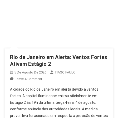
Rio de Janeiro em Alerta: Ventos Fortes
Ativam Estágio 2
5 De Agosto De 2026
TIAGO PAULO
On
Leave A Comment
Rio
A cidade do Rio de Janeiro em alerta devido a ventos
De
fortes. A capital fluminense entrou oficialmente em
Janeiro
Estágio 2 às 19h da última terça-feira, 4 de agosto,
Em
conforme anúncio das autoridades locais. A medida
Alerta:
Ventos
preventiva foi acionada em resposta à previsão de ventos