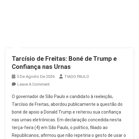
Tarcísio de Freitas: Boné de Trump e
Confiança nas Urnas
5 De Agosto De 2026
TIAGO PAULO
On
Leave A Comment
Tarcísio
O governador de São Paulo e candidato à reeleição,
De
Tarcísio de Freitas, abordou publicamente a questão do
Freitas:
boné de apoio a Donald Trump e reiterou sua confiança
Boné
nas urnas eletrônicas. Em declaração concedida nesta
De
Trump
terça-feira (4) em São Paulo, o político, filiado ao
E
Republicanos, afirmou que não repetiria o gesto de usar o