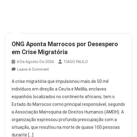
ONG Aponta Marrocos por Desespero
em Crise Migratória
4 De Agosto De 2026
TIAGO PAULO
On
Leave A Comment
ONG
A crise migratória que impulsionou mais de 50 mil
Aponta
indivíduos em direção a Ceuta e Melilla, enclaves
Marrocos
espanhóis localizados no continente africano, tem o
Por
Estado do Marrocos como principal responsável, segundo
Desespero
Em
a Associação Marroquina de Direitos Humanos (AMDH). A
Crise
organização expressou profunda preocupação com a
Migratória
situação, que resultou na morte de quase 100 pessoas
durante […]