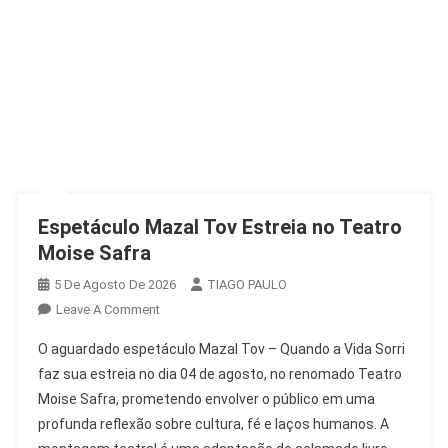
Espetáculo Mazal Tov Estreia no Teatro
Moise Safra
5 De Agosto De 2026
TIAGO PAULO
On
Leave A Comment
Espetáculo
O aguardado espetáculo Mazal Tov – Quando a Vida Sorri
Mazal
faz sua estreia no dia 04 de agosto, no renomado Teatro
Tov
Moise Safra, prometendo envolver o público em uma
Estreia
profunda reflexão sobre cultura, fé e laços humanos. A
No
Teatro