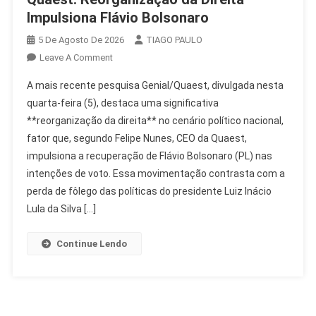
Impulsiona Flávio Bolsonaro
5 De Agosto De 2026
TIAGO PAULO
On
Leave A Comment
Quaest:
A mais recente pesquisa Genial/Quaest, divulgada nesta
Reorganização
quarta-feira (5), destaca uma significativa
Da
**reorganização da direita** no cenário político nacional,
Direita
fator que, segundo Felipe Nunes, CEO da Quaest,
Impulsiona
Flávio
impulsiona a recuperação de Flávio Bolsonaro (PL) nas
Bolsonaro
intenções de voto. Essa movimentação contrasta com a
perda de fôlego das políticas do presidente Luiz Inácio
Lula da Silva […]
Continue Lendo