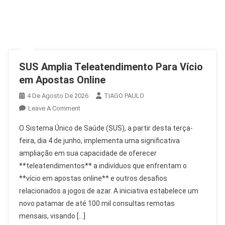
SUS Amplia Teleatendimento Para Vício
em Apostas Online
4 De Agosto De 2026
TIAGO PAULO
On
Leave A Comment
SUS
O Sistema Único de Saúde (SUS), a partir desta terça-
Amplia
feira, dia 4 de junho, implementa uma significativa
Teleatendimento
ampliação em sua capacidade de oferecer
Para
**teleatendimentos** a indivíduos que enfrentam o
Vício
Em
**vício em apostas online** e outros desafios
Apostas
relacionados a jogos de azar. A iniciativa estabelece um
Online
novo patamar de até 100 mil consultas remotas
mensais, visando […]