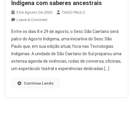
Indígena com saberes ancestrais
5 De Agosto De 2026
TIAGO PAULO
On
Leave A Comment
Sesc
Entre os dias 8 e 29 de agosto, o Sesc São Caetano será
São
palco do Agosto Indígena, uma iniciativa do Sesc São
Caetano
Paulo que, em sua edição atual, foca nas Tecnologias
Celebra
Indígenas. A unidade de São Caetano do Sul preparou uma
Agosto
Indígena
extensa agenda de vivências, rodas de conversa, oficinas,
Com
um espetáculo teatral e experiências dedicadas […]
Saberes
Ancestrais
Continue Lendo