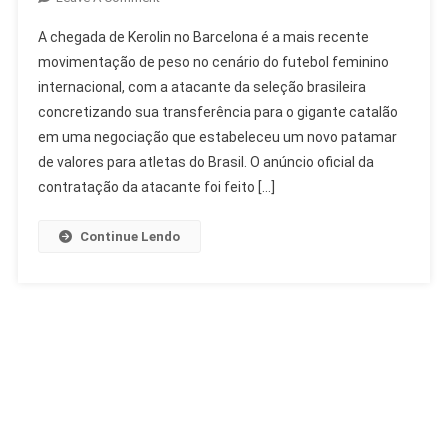
Kerolin
A chegada de Kerolin no Barcelona é a mais recente
No
movimentação de peso no cenário do futebol feminino
Barcelona:
internacional, com a atacante da seleção brasileira
Contratação
concretizando sua transferência para o gigante catalão
Recorde
No
em uma negociação que estabeleceu um novo patamar
Futebol
de valores para atletas do Brasil. O anúncio oficial da
Feminino
contratação da atacante foi feito […]
Continue Lendo