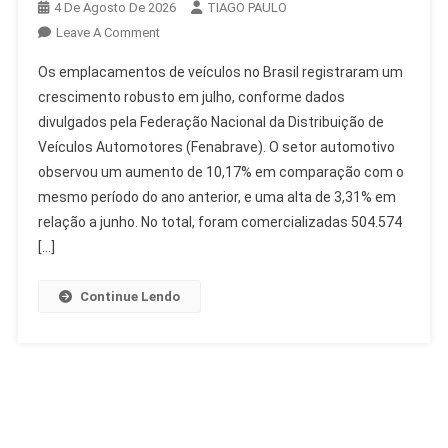
4 De Agosto De 2026
TIAGO PAULO
On
Leave A Comment
Emplacamentos
Os emplacamentos de veículos no Brasil registraram um
De
crescimento robusto em julho, conforme dados
Veículos:
divulgados pela Federação Nacional da Distribuição de
Crescimento
Veículos Automotores (Fenabrave). O setor automotivo
De
10%
observou um aumento de 10,17% em comparação com o
Em
mesmo período do ano anterior, e uma alta de 3,31% em
Julho
relação a junho. No total, foram comercializadas 504.574
[…]
Continue Lendo