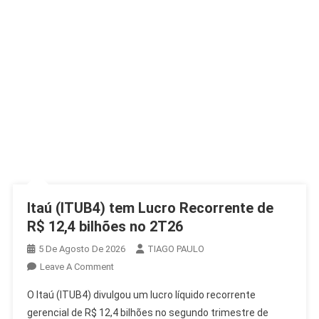
Itaú (ITUB4) tem Lucro Recorrente de
R$ 12,4 bilhões no 2T26
5 De Agosto De 2026
TIAGO PAULO
On
Leave A Comment
Itaú
O Itaú (ITUB4) divulgou um lucro líquido recorrente
(ITUB4)
gerencial de R$ 12,4 bilhões no segundo trimestre de
Tem