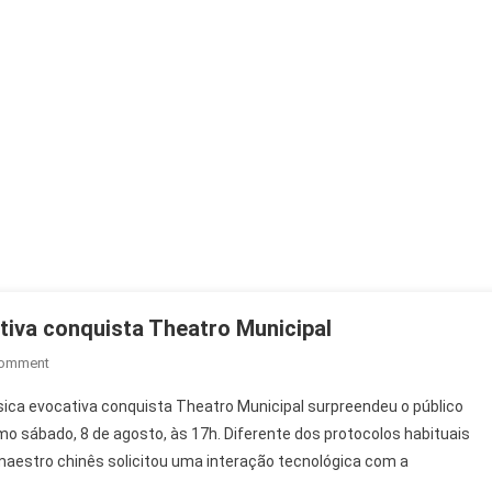
iva conquista Theatro Municipal
On
Comment
Tan
ica evocativa conquista Theatro Municipal surpreendeu o público
Dun
 sábado, 8 de agosto, às 17h. Diferente dos protocolos habituais
Em
aestro chinês solicitou uma interação tecnológica com a
São
Paulo: