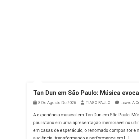
Tan Dun em São Paulo: Música evocat
8 De Agosto De 2026
TIAGO PAULO
Leave A 
A experiência musical em Tan Dun em São Paulo: Mús
paulistano em uma apresentação memorável no último
em casas de espetáculo, o renomado compositor e m
audiência, transformando a performance em […]