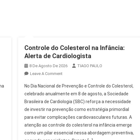
Controle do Colesterol na Infância:
Alerta de Cardiologista
8 De Agosto De 2026
TIAGO PAULO
On
Leave A Comment
Controle
ma
No Dia Nacional de Prevenção e Controle do Colesterol,
Do
celebrado anualmente em 8 de agosto, a Sociedade
Colesterol
Brasileira de Cardiologia (SBC) reforça a necessidade
Na
de investir na prevenção como estratégia primordial
Infância:
Alerta
para evitar complicações cardiovasculares futuras. A
De
atenção ao controle do colesterol na infância emerge
Cardiologista
como um pilar essencial nessa abordagem preventiva,