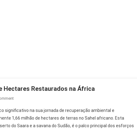
e Hectares Restaurados na África
On
Comment
Grande
 significativo na sua jornada de recuperação ambiental e
Muralha
te 1,66 milhão de hectares de terras no Sahel africano. Esta
Verde:
eserto do Saara e a savana do Sudão, é o palco principal dos esforços
1,66
Milhão