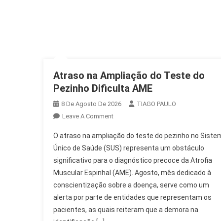
Atraso na Ampliação do Teste do
Pezinho Dificulta AME
8 De Agosto De 2026
TIAGO PAULO
On
Leave A Comment
Atraso
O atraso na ampliação do teste do pezinho no Siste
Na
Único de Saúde (SUS) representa um obstáculo
Ampliação
significativo para o diagnóstico precoce da Atrofia
Do
Muscular Espinhal (AME). Agosto, mês dedicado à
Teste
Do
conscientização sobre a doença, serve como um
Pezinho
alerta por parte de entidades que representam os
Dificulta
pacientes, as quais reiteram que a demora na
AME