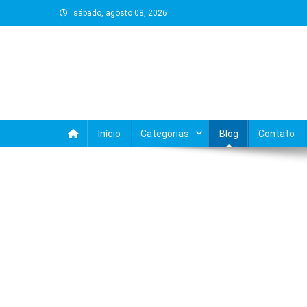
Skip
sábado, agosto 08, 2026
to
content
Início
Categorias
Blog
Contato
BLOG