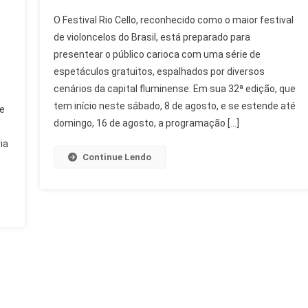
Festival
O Festival Rio Cello, reconhecido como o maior festival
Rio
de violoncelos do Brasil, está preparado para
Cello
presentear o público carioca com uma série de
Celebra
espetáculos gratuitos, espalhados por diversos
32
Anos
cenários da capital fluminense. Em sua 32ª edição, que
Com
tem início neste sábado, 8 de agosto, e se estende até
e
Música
domingo, 16 de agosto, a programação […]
E
ia
Dança
Continue Lendo
Gratuita