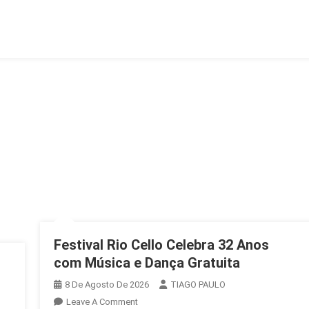
De
Hectares
Restaurados
Na
África
Festival Rio Cello Celebra 32 Anos
com Música e Dança Gratuita
8 De Agosto De 2026
TIAGO PAULO
On
Leave A Comment