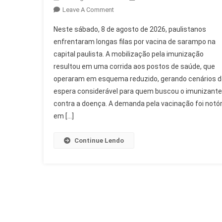
On
Leave A Comment
Paulistanos
Neste sábado, 8 de agosto de 2026, paulistanos
Enfrentam
enfrentaram longas filas por vacina de sarampo na
Longas
capital paulista. A mobilização pela imunização
Filas
resultou em uma corrida aos postos de saúde, que
Por
Vacina
operaram em esquema reduzido, gerando cenários d
De
espera considerável para quem buscou o imunizante
Sarampo
contra a doença. A demanda pela vacinação foi notór
em […]
Continue Lendo