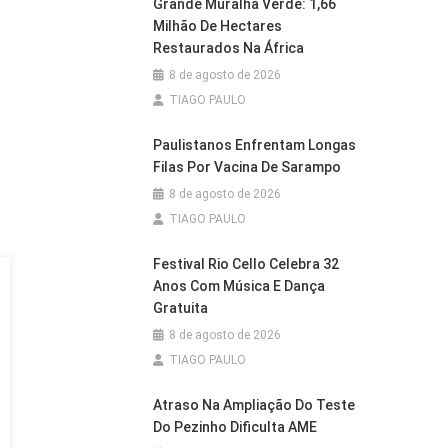
Grande Muralha Verde: 1,66
Milhão De Hectares
Restaurados Na África
8 de agosto de 2026
TIAGO PAULO
Paulistanos Enfrentam Longas
Filas Por Vacina De Sarampo
8 de agosto de 2026
TIAGO PAULO
Festival Rio Cello Celebra 32
Anos Com Música E Dança
Gratuita
8 de agosto de 2026
TIAGO PAULO
Atraso Na Ampliação Do Teste
Do Pezinho Dificulta AME