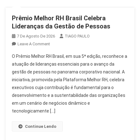
Prêmio Melhor RH Brasil Celebra
Lideranças da Gestão de Pessoas
7 De Agosto De 2026
TIAGO PAULO
On
Leave A Comment
Prêmio
O Prêmio Melhor RH Brasil, em sua 5ª edição, reconhece a
Melhor
atuação de lideranças essenciais para o avanço da
RH
gestão de pessoas no panorama corporativo nacional. A
Brasil
iniciativa, promovida pela Plataforma Melhor RH, celebra
Celebra
Lideranças
executivos cuja contribuição é fundamental para o
Da
desenvolvimento e a sustentabilidade das organizações
Gestão
em um cenário de negócios dinâmico e
De
tecnologicamente […]
Pessoas
Continue Lendo