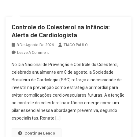
Controle do Colesterol na Infância:
Alerta de Cardiologista
8 De Agosto De 2026
TIAGO PAULO
On
Leave A Comment
Controle
No Dia Nacional de Prevenção e Controle do Colesterol,
Do
celebrado anualmente em 8 de agosto, a Sociedade
Colesterol
Brasileira de Cardiologia (SBC) reforça a necessidade de
Na
investir na prevenção como estratégia primordial para
Infância:
Alerta
evitar complicações cardiovasculares futuras. A atenção
De
ao controle do colesterol na infância emerge como um
Cardiologista
pilar essencial nessa abordagem preventiva, segundo
especialistas. Renato […]
Continue Lendo