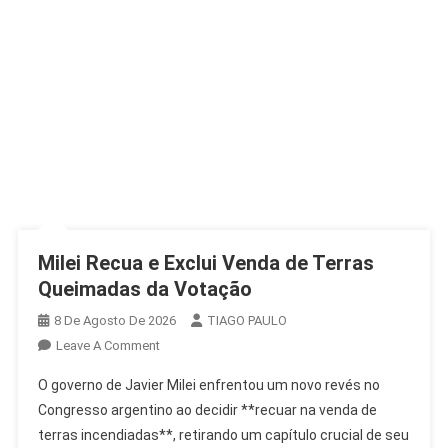
Milei Recua e Exclui Venda de Terras
Queimadas da Votação
8 De Agosto De 2026
TIAGO PAULO
On
Leave A Comment
Milei
O governo de Javier Milei enfrentou um novo revés no
Recua
Congresso argentino ao decidir **recuar na venda de
E
terras incendiadas**, retirando um capítulo crucial de seu
Exclui