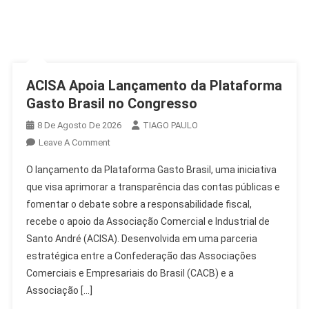
ACISA Apoia Lançamento da Plataforma
Gasto Brasil no Congresso
8 De Agosto De 2026
TIAGO PAULO
On
Leave A Comment
ACISA
O lançamento da Plataforma Gasto Brasil, uma iniciativa
Apoia
que visa aprimorar a transparência das contas públicas e
Lançamento
fomentar o debate sobre a responsabilidade fiscal,
Da
recebe o apoio da Associação Comercial e Industrial de
Plataforma
Gasto
Santo André (ACISA). Desenvolvida em uma parceria
Brasil
estratégica entre a Confederação das Associações
No
Comerciais e Empresariais do Brasil (CACB) e a
Congresso
Associação […]