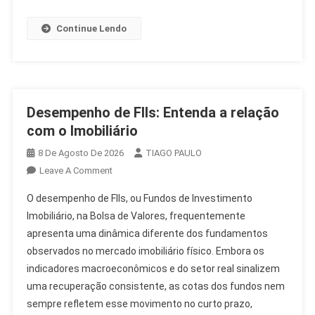
Continue Lendo
Desempenho de FIIs: Entenda a relação
com o Imobiliário
8 De Agosto De 2026
TIAGO PAULO
On
Leave A Comment
Desempenho
O desempenho de FIIs, ou Fundos de Investimento
De
Imobiliário, na Bolsa de Valores, frequentemente
FIIs:
apresenta uma dinâmica diferente dos fundamentos
Entenda
observados no mercado imobiliário físico. Embora os
A
Relação
indicadores macroeconômicos e do setor real sinalizem
Com
uma recuperação consistente, as cotas dos fundos nem
O
sempre refletem esse movimento no curto prazo,