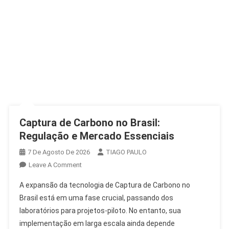
Captura de Carbono no Brasil:
Regulação e Mercado Essenciais
7 De Agosto De 2026
TIAGO PAULO
On
Leave A Comment
Captura
A expansão da tecnologia de Captura de Carbono no
De
Brasil está em uma fase crucial, passando dos
Carbono
laboratórios para projetos-piloto. No entanto, sua
No
implementação em larga escala ainda depende
Brasil: