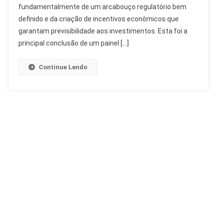
Regulação
fundamentalmente de um arcabouço regulatório bem
E
definido e da criação de incentivos econômicos que
Mercado
garantam previsibilidade aos investimentos. Esta foi a
Essenciais
principal conclusão de um painel […]
Continue Lendo