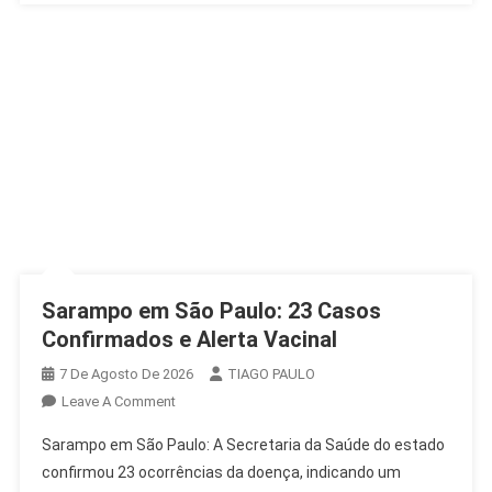
Sarampo em São Paulo: 23 Casos
Confirmados e Alerta Vacinal
7 De Agosto De 2026
TIAGO PAULO
On
Leave A Comment
Sarampo
Sarampo em São Paulo: A Secretaria da Saúde do estado
Em
confirmou 23 ocorrências da doença, indicando um
São