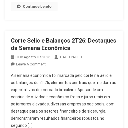
Continue Lendo
Corte Selic e Balanços 2T26: Destaques
da Semana Econômica
8 De Agosto De 2026
TIAGO PAULO
On
Leave A Comment
Corte
A semana econômica foi marcada pelo corte na Selic e
Selic
os balanços do 2T26, elementos centrais que moldam as
E
expectativas do mercado brasileiro. Apesar de um
Balanços
cenário de atividade econômica fraca e juros reais em
2T26:
Destaques
patamares elevados, diversas empresas nacionais, com
Da
destaque para os setores financeiro e de siderurgia,
Semana
demonstraram resultados financeiros robustos no
Econômica
segundo […]