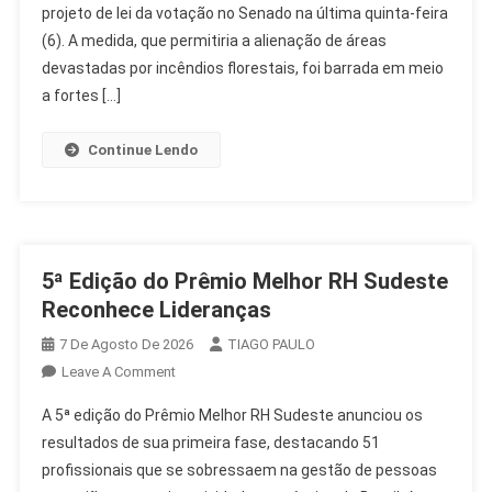
projeto de lei da votação no Senado na última quinta-feira
Venda
De
(6). A medida, que permitiria a alienação de áreas
Terras
devastadas por incêndios florestais, foi barrada em meio
Queimadas
a fortes […]
Da
Votação
Continue Lendo
5ª Edição do Prêmio Melhor RH Sudeste
Reconhece Lideranças
7 De Agosto De 2026
TIAGO PAULO
On
Leave A Comment
5ª
A 5ª edição do Prêmio Melhor RH Sudeste anunciou os
Edição
resultados de sua primeira fase, destacando 51
Do
profissionais que se sobressaem na gestão de pessoas
Prêmio