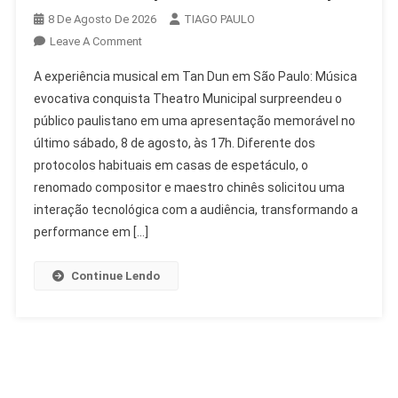
8 De Agosto De 2026
TIAGO PAULO
On
Leave A Comment
Tan
A experiência musical em Tan Dun em São Paulo: Música
Dun
evocativa conquista Theatro Municipal surpreendeu o
Em
público paulistano em uma apresentação memorável no
São
último sábado, 8 de agosto, às 17h. Diferente dos
Paulo:
Música
protocolos habituais em casas de espetáculo, o
Evocativa
renomado compositor e maestro chinês solicitou uma
Conquista
interação tecnológica com a audiência, transformando a
Theatro
performance em […]
Municipal
Continue Lendo