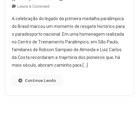
On
Leave A Comment
Legado
A celebração do legado da primeira medalha paralímpica
Da
do Brasil marcou um momento de resgate histórico para
Primeira
o paradesporto nacional. Em uma homenagem realizada
Medalha
no Centro de Treinamento Paralímpico, em São Paulo,
Paralímpica
Do
familiares de Robson Sampaio de Almeida e Luiz Carlos
Brasil
da Costa recordaram a trajetória dos pioneiros que, há
Celebrado
meio século, abriram caminho para […]
Continue Lendo