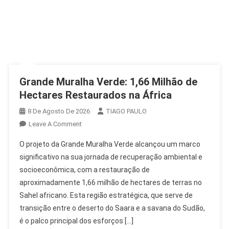
Grande Muralha Verde: 1,66 Milhão de
Hectares Restaurados na África
8 De Agosto De 2026
TIAGO PAULO
On
Leave A Comment
Grande
O projeto da Grande Muralha Verde alcançou um marco
Muralha
significativo na sua jornada de recuperação ambiental e
Verde:
socioeconômica, com a restauração de
1,66
aproximadamente 1,66 milhão de hectares de terras no
Milhão
De
Sahel africano. Esta região estratégica, que serve de
Hectares
transição entre o deserto do Saara e a savana do Sudão,
Restaurados
é o palco principal dos esforços […]