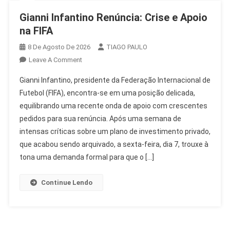
Gianni Infantino Renúncia: Crise e Apoio
na FIFA
8 De Agosto De 2026
TIAGO PAULO
On
Leave A Comment
Gianni
Gianni Infantino, presidente da Federação Internacional de
Infantino
Futebol (FIFA), encontra-se em uma posição delicada,
Renúncia:
equilibrando uma recente onda de apoio com crescentes
Crise
pedidos para sua renúncia. Após uma semana de
E
Apoio
intensas críticas sobre um plano de investimento privado,
Na
que acabou sendo arquivado, a sexta-feira, dia 7, trouxe à
FIFA
tona uma demanda formal para que o […]
Continue Lendo