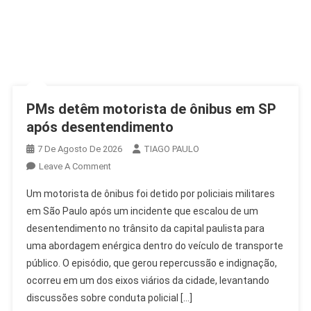
PMs detêm motorista de ônibus em SP
após desentendimento
7 De Agosto De 2026
TIAGO PAULO
On
Leave A Comment
PMs
Um motorista de ônibus foi detido por policiais militares
Detêm
em São Paulo após um incidente que escalou de um
Motorista
desentendimento no trânsito da capital paulista para
De
uma abordagem enérgica dentro do veículo de transporte
Ônibus
Em
público. O episódio, que gerou repercussão e indignação,
SP
ocorreu em um dos eixos viários da cidade, levantando
Após
discussões sobre conduta policial […]
Desentendimento