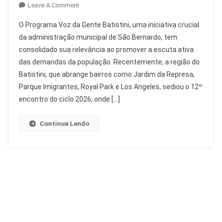
On
Leave A Comment
Programa
O Programa Voz da Gente Batistini, uma iniciativa crucial
Voz
da administração municipal de São Bernardo, tem
Da
consolidado sua relevância ao promover a escuta ativa
Gente
das demandas da população. Recentemente, a região do
Batistini:
População
Batistini, que abrange bairros como Jardim da Represa,
Aprova
Parque Imigrantes, Royal Park e Los Angeles, sediou o 12º
E
encontro do ciclo 2026, onde […]
Participa
Ativamente
Continue Lendo