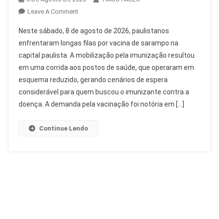
On
Leave A Comment
Paulistanos
Neste sábado, 8 de agosto de 2026, paulistanos
Enfrentam
enfrentaram longas filas por vacina de sarampo na
Longas
capital paulista. A mobilização pela imunização resultou
Filas
em uma corrida aos postos de saúde, que operaram em
Por
Vacina
esquema reduzido, gerando cenários de espera
De
considerável para quem buscou o imunizante contra a
Sarampo
doença. A demanda pela vacinação foi notória em […]
Continue Lendo