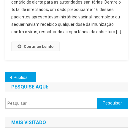
cenário de alerta para as autoridades sanitárias. Dentre o
Paulo:
total de infectados, um dado preocupante: 16 desses
23
Casos
pacientes apresentavam histórico vacinal incompleto ou
Confirmados
sequer haviam recebido qualquer dose da imunização
E
contra o vírus, ressaltando a importância da cobertura […]
Alerta
Vacinal
Continue Lendo
Navegação
Publicações mais antigas
por
PESQUISE AQUI:
posts
Pesquisar
por:
MAIS VISITADO