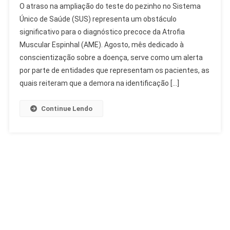
O atraso na ampliação do teste do pezinho no Sistema
Na
Único de Saúde (SUS) representa um obstáculo
Ampliação
significativo para o diagnóstico precoce da Atrofia
Do
Muscular Espinhal (AME). Agosto, mês dedicado à
Teste
Do
conscientização sobre a doença, serve como um alerta
Pezinho
por parte de entidades que representam os pacientes, as
Dificulta
quais reiteram que a demora na identificação […]
AME
Continue Lendo