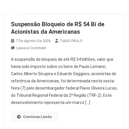
Suspensão Bloqueio de R$ 54 Bi de
Acionistas da Americanas
7 De Agosto De 2026
TIAGO PAULO
On
Leave A Comment
Suspensão
A suspensão do bloqueio de até R$ 54 bilhões, valor que
Bloqueio
havia sido imposto sobre os bens de Paulo Lemann,
De
Carlos Alberto Sicupira e Eduardo Saggioro, acionistas de
R$
referência da Americanas, foi determinada nesta sexta-
54
Bi
feira (7) pelo desembargador federal Flavio Oliveira Lucas,
De
do Tribunal Regional Federal da 2ª Região (TRF-2). Este
Acionistas
desenvolvimento representa um marco […]
Da
Americanas
Continue Lendo