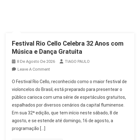
Festival Rio Cello Celebra 32 Anos com
Música e Dança Gratuita
8 De Agosto De 2026
TIAGO PAULO
On
Leave A Comment
Festival
O Festival Rio Cello, reconhecido como o maior festival de
Rio
violoncelos do Brasil, está preparado para presentear o
Cello
público carioca com uma série de espetáculos gratuitos,
Celebra
espalhados por diversos cenários da capital fluminense.
32
Anos
Em sua 32ª edição, que tem início neste sábado, 8 de
Com
agosto, e se estende até domingo, 16 de agosto, a
Música
programação […]
E