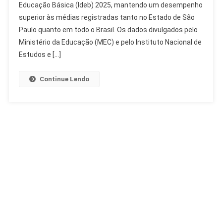
Educação Básica (Ideb) 2025, mantendo um desempenho
Ideb
superior às médias registradas tanto no Estado de São
2025
E
Paulo quanto em todo o Brasil. Os dados divulgados pelo
Supera
Ministério da Educação (MEC) e pelo Instituto Nacional de
Médias
Estudos e […]
De
SP
Continue Lendo
E
Brasil