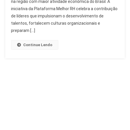
na região com maior atividade econômica do Brasil. A
Melhor
RH
iniciativa da Plataforma Melhor RH celebra a contribuição
Sudeste
de líderes que impulsionam o desenvolvimento de
Reconhece
talentos, fortalecem culturas organizacionais e
Lideranças
preparam […]
Continue Lendo