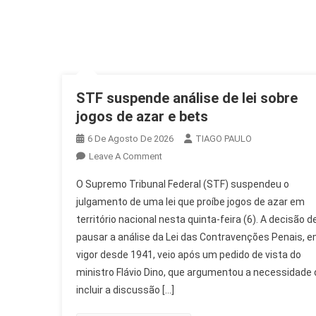
STF suspende análise de lei sobre
jogos de azar e bets
6 De Agosto De 2026
TIAGO PAULO
On
Leave A Comment
STF
O Supremo Tribunal Federal (STF) suspendeu o
Suspende
julgamento de uma lei que proíbe jogos de azar em
Análise
território nacional nesta quinta-feira (6). A decisão d
De
pausar a análise da Lei das Contravenções Penais, 
Lei
Sobre
vigor desde 1941, veio após um pedido de vista do
Jogos
ministro Flávio Dino, que argumentou a necessidade 
De
incluir a discussão […]
Azar