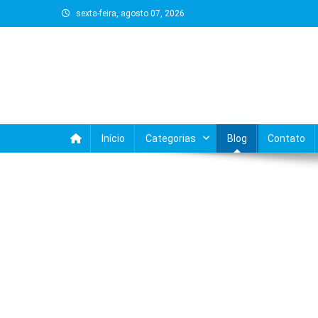
Skip
sexta-feira, agosto 07, 2026
to
content
Início
Categorias
Blog
Contato
BLOG