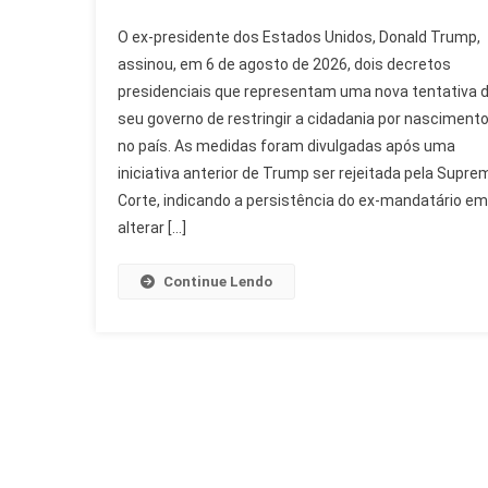
Trump
O ex-presidente dos Estados Unidos, Donald Trump,
Restringe
assinou, em 6 de agosto de 2026, dois decretos
Cidadania
presidenciais que representam uma nova tentativa 
Por
seu governo de restringir a cidadania por nasciment
Nascimento
Com
no país. As medidas foram divulgadas após uma
Novos
iniciativa anterior de Trump ser rejeitada pela Supre
Decretos
Corte, indicando a persistência do ex-mandatário em
alterar […]
Continue Lendo