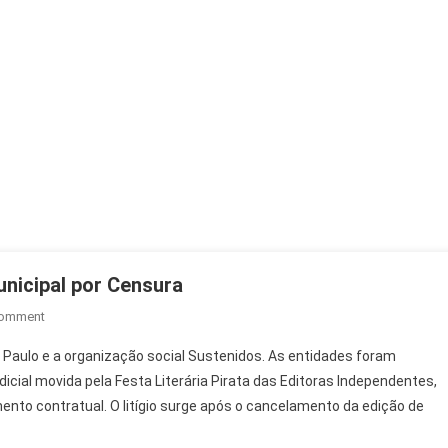
nicipal por Censura
On
Comment
Flipei
 Paulo e a organização social Sustenidos. As entidades foram
Processa
ial movida pela Festa Literária Pirata das Editoras Independentes,
Fundação
nto contratual. O litígio surge após o cancelamento da edição de
Theatro
Municipal