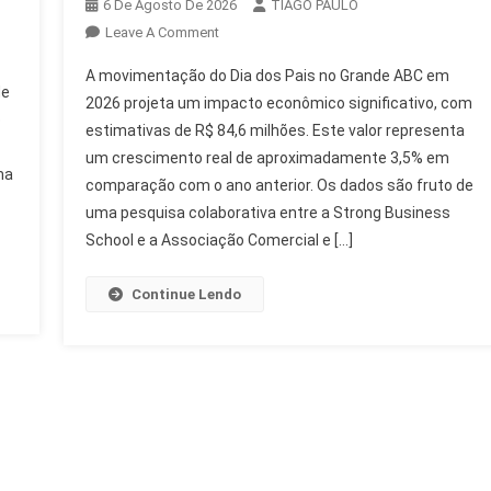
6 De Agosto De 2026
TIAGO PAULO
On
Leave A Comment
Grande
A movimentação do Dia dos Pais no Grande ABC em
ABC:
de
2026 projeta um impacto econômico significativo, com
Movimentação
o
estimativas de R$ 84,6 milhões. Este valor representa
De
um crescimento real de aproximadamente 3,5% em
R$
ma
84,6
comparação com o ano anterior. Os dados são fruto de
Milhões
uma pesquisa colaborativa entre a Strong Business
No
School e a Associação Comercial e […]
Dia
Dos
Continue Lendo
Pais