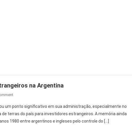
trangeiros na Argentina
On
Comment
Milei
cou um ponto significativo em sua administração, especialmente no
Recua
 de terras do país para investidores estrangeiros. A memória ainda
Em
anos 1980 entre argentinos e ingleses pelo controle do […]
Venda
De