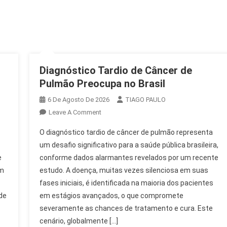
Diagnóstico Tardio de Câncer de
Pulmão Preocupa no Brasil
6 De Agosto De 2026
TIAGO PAULO
On
Leave A Comment
Diagnóstico
O diagnóstico tardio de câncer de pulmão representa
Tardio
um desafio significativo para a saúde pública brasileira,
De
e
conforme dados alarmantes revelados por um recente
Câncer
em
estudo. A doença, muitas vezes silenciosa em suas
De
Pulmão
fases iniciais, é identificada na maioria dos pacientes
Preocupa
de
em estágios avançados, o que compromete
No
severamente as chances de tratamento e cura. Este
Brasil
cenário, globalmente […]