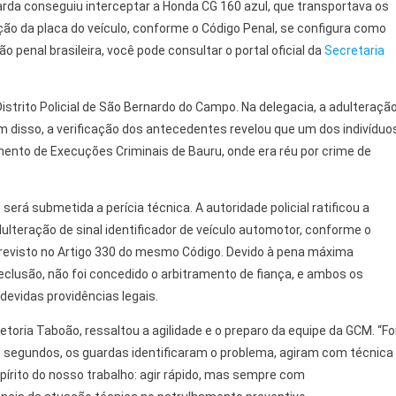
da conseguiu interceptar a Honda CG 160 azul, que transportava os
ação da placa do veículo, conforme o Código Penal, se configura como
 penal brasileira, você pode consultar o portal oficial da
Secretaria
trito Policial de São Bernardo do Campo. Na delegacia, a adulteraçã
lém disso, a verificação dos antecedentes revelou que um dos indivíduo
nto de Execuções Criminais de Bauru, onde era réu por crime de
erá submetida a perícia técnica. A autoridade policial ratificou a
lteração de sinal identificador de veículo automotor, conforme o
 previsto no Artigo 330 do mesmo Código. Devido à pena máxima
eclusão, não foi concedido o arbitramento de fiança, e ambos os
evidas providências legais.
toria Taboão, ressaltou a agilidade e o preparo da equipe da GCM. “Fo
s segundos, os guardas identificaram o problema, agiram com técnica
írito do nosso trabalho: agir rápido, mas sempre com