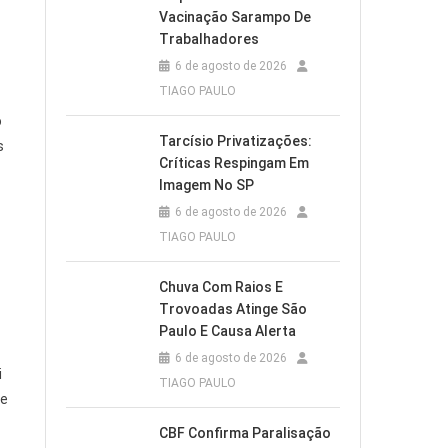
Vacinação Sarampo De
Trabalhadores
6 de agosto de 2026
TIAGO PAULO
o
Tarcísio Privatizações:
s
Críticas Respingam Em
Imagem No SP
6 de agosto de 2026
TIAGO PAULO
Chuva Com Raios E
Trovoadas Atinge São
Paulo E Causa Alerta
6 de agosto de 2026
i
TIAGO PAULO
 e
CBF Confirma Paralisação