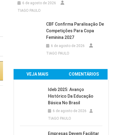
6 de agosto de 2026
Ar-Condicionado
Ar-Condicionado
TIAGO PAULO
Electrolux Inverter
Electrolux Split
Split 24.000 BTUs
18.000 BTUs Color
CBF Confirma Paralisação De
Color Adapt...
Adapt Frio com...
Competições Para Copa
Feminina 2027
R$3.139,00
6 de agosto de 2026
TIAGO PAULO
Comprar na
Comprar na
VEJA MAIS
COMENTÁRIOS
Amazon
Amazon
Ideb 2025: Avanço
Histórico Da Educação
Básica No Brasil
6 de agosto de 2026
TIAGO PAULO
Empresas Devem Facilitar