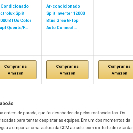
-Condicionado
Ar-condicionado
ectrolux Split
Split Inverter 12000
.000 BTUs Color
Btus Gree G-top
apt Quente/F...
Auto Connect...
Comprar na
Comprar na
Comprar na
Amazon
Amazon
Amazon
Taboão
uma ordem de parada, que foi desobedecida pelos motociclistas. Os
riscadas para tentar despistar as equipes. Em um dos momentos da
gou a empurrar uma viatura da GCM ao solo, com o intuito de retardar