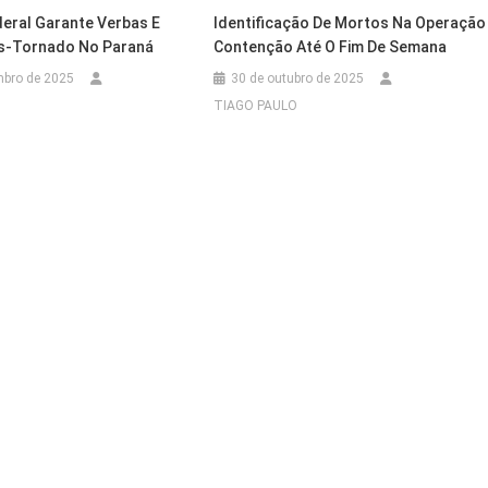
eral Garante Verbas E
Identificação De Mortos Na Operação
s-Tornado No Paraná
Contenção Até O Fim De Semana
mbro de 2025
30 de outubro de 2025
TIAGO PAULO