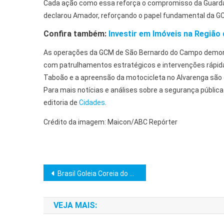
Cada ação como essa reforça o compromisso da Guarda e
declarou Amador, reforçando o papel fundamental da GC
Confira também:
Investir em Imóveis na Região
As operações da GCM de São Bernardo do Campo demons
com patrulhamentos estratégicos e intervenções rápidas
Taboão e a apreensão da motocicleta no Alvarenga são
Para mais notícias e análises sobre a segurança públi
editoria de
Cidades
.
Crédito da imagem: Maicon/ABC Repórter
Navegação
Brasil Goleia Coreia do Sul por 5 a 0 e Evolui com Ancelotti
de
VEJA MAIS:
Post