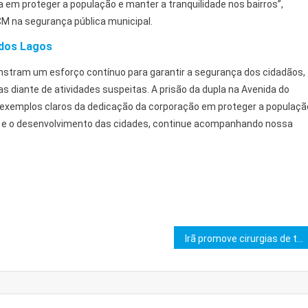
m proteger a população e manter a tranquilidade nos bairros”,
M na segurança pública municipal.
 dos Lagos
tram um esforço contínuo para garantir a segurança dos cidadãos,
 diante de atividades suspeitas. A prisão da dupla na Avenida do
 exemplos claros da dedicação da corporação em proteger a populaçã
ca e o desenvolvimento das cidades, continue acompanhando nossa
Irã promove cirurgias de transição e oprime LGBTQIA+ locais