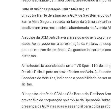
responsabilidade”, afirmou Costa, destacando a import
GCM intensifica Operação Bairro Mais Seguro
Em outra frente de atuação, a GCM de São Bernardo do
Bairro Mais Seguro, iniciada na tarde da última sexta-fei
localizaram uma motocicleta abandonada na Avenida Mári
A equipe da GCM patrulhava a área quando avistou um 
idade. Ao perceberem a aproximação da viatura, os susp
poucos metros de distância. Os guardas iniciaram o a
distintas.
A motocicleta abandonada, uma TVS Sport 110i de cor p
Distrito Policial para as providências cabíveis. Após co
Locadora de Veículos, indicando a possibilidade de se
ilícitas.
O inspetor-chefe da GCM de São Bernardo, Denilson Ama
preventivo da corporação no âmbito da Operação Bairro
presença da GCM nas ruas é essencial para coibir prática