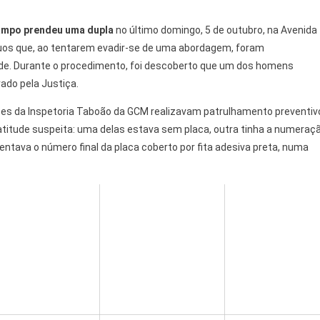
Campo prendeu uma dupla
no último domingo, 5 de outubro, na Avenida
duos que, ao tentarem evadir-se de uma abordagem, foram
ade. Durante o procedimento, foi descoberto que um dos homens
ado pela Justiça.
uipes da Inspetoria Taboão da GCM realizavam patrulhamento preventiv
atitude suspeita: uma delas estava sem placa, outra tinha a numeraç
ntava o número final da placa coberto por fita adesiva preta, numa