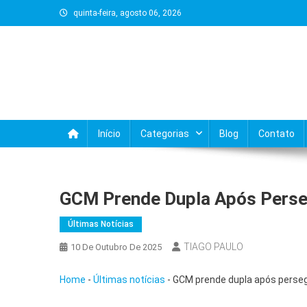
Skip
quinta-feira, agosto 06, 2026
to
content
Início
Categorias
Blog
Contato
GCM Prende Dupla Após Perse
Últimas Notícias
TIAGO PAULO
10 De Outubro De 2025
Home
-
Últimas notícias
-
GCM prende dupla após perseg