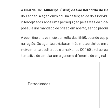
A
Guarda Civil Municipal (GCM) de São Bernardo do 
do Taboão. A ação culminou na detenção de dois indiví
interceptados após uma perseguição pelas vias da cid
possuía um mandado de prisão em aberto, sendo procur
A ocorrência teve início por volta das 5h50, quando eq
na região. Os agentes avistaram três motocicletas em 
visivelmente adulterada e uma Honda CG 160 azul aprese
tentativa de simular um algarismo diferente do original.
Patrocinados