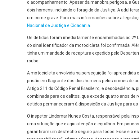
o acompanhamento. Apesar da manobra perigosa, a Guar
dois homens, incluindo o foragido da Justiça. A adulter
um crime grave. Para mais informações sobre a legislação
Nacional de Justiça e Cidadania
.
Os detidos foram imediatamente encaminhados ao 2º Dis
do sinal identificador da motocicleta foi confirmada. A
tinha um mandado de recaptura expedido pelo Departame
roubo.
A motocicleta envolvida na perseguição foi apreendida e s
prisão em flagrante dos dois homens pelos crimes de adu
Artigo 311 do Código Penal Brasileiro, e desobediência,
combinada para os delitos, que excede quatro anos de r
detidos permaneceram à disposição da Justiça para as d
O inspetor Lindomar Nunes Costa, responsável pela Inspe
uma situação que exigiu atenção e equilíbrio. Em pouco
garantiram um desfecho seguro para todos. Esse é o esp