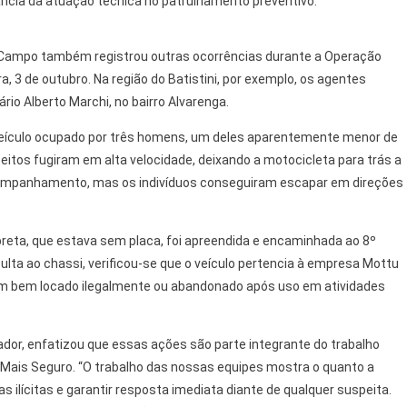
ância da atuação técnica no patrulhamento preventivo.
 Campo também registrou outras ocorrências durante a Operação
ra, 3 de outubro. Na região do Batistini, por exemplo, os agentes
o Alberto Marchi, no bairro Alvarenga.
veículo ocupado por três homens, um deles aparentemente menor de
eitos fugiram em alta velocidade, deixando a motocicleta para trás a
companhamento, mas os indivíduos conseguiram escapar em direções
reta, que estava sem placa, foi apreendida e encaminhada ao 8º
nsulta ao chassi, verificou-se que o veículo pertencia à empresa Mottu
r um bem locado ilegalmente ou abandonado após uso em atividades
dor, enfatizou que essas ações são parte integrante do trabalho
 Mais Seguro. “O trabalho das nossas equipes mostra o quanto a
s ilícitas e garantir resposta imediata diante de qualquer suspeita.