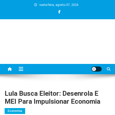
Skip
sexta-feira, agosto 07, 2026
to
content
Lula Busca Eleitor: Desenrola E
MEI Para Impulsionar Economia
Economia