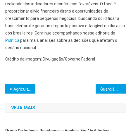
realidade dos indicadores econômicos favoráveis. O foco é
proporcionar alívio financeiro direto e oportunidades de
crescimento para pequenos negócios, buscando solidificar a
base eleitoral e gerar um impacto positivo e tangível no dia a dia
dos brasileiros. Continue acompanhando nossa editoria de
Política
para mais análises sobre as decisões que afetam o
cenário nacional.
Crédito da imagem: Divulgação/Governo Federal
Navegação
Agricultura Orgânica: Nordeste se Destaca e Impulsiona Crescimento
Guardiã Maria da Penha prende homem por violência psicológica
de
VEJA MAIS:
Post
Preço De Imóveis Residenciais Acelera Em Abril, Indica