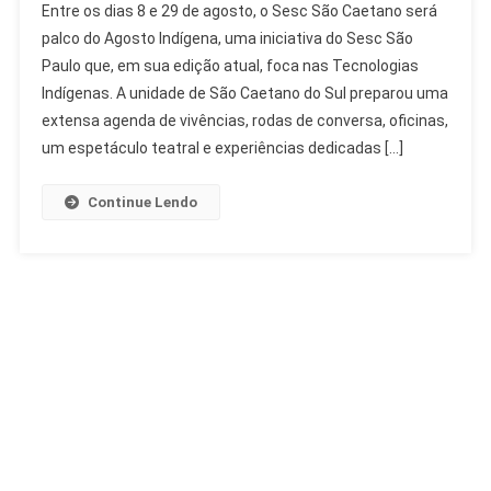
Entre os dias 8 e 29 de agosto, o Sesc São Caetano será
São
palco do Agosto Indígena, uma iniciativa do Sesc São
Caetano
Paulo que, em sua edição atual, foca nas Tecnologias
Celebra
Indígenas. A unidade de São Caetano do Sul preparou uma
Agosto
Indígena
extensa agenda de vivências, rodas de conversa, oficinas,
Com
um espetáculo teatral e experiências dedicadas […]
Saberes
Ancestrais
Continue Lendo