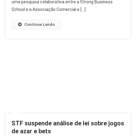
Milhões
uma pesquisa colaborativa entre a Strong Business
No
School e a Associação Comercial e […]
Dia
Dos
Continue Lendo
Pais
STF suspende análise de lei sobre jogos
de azar e bets