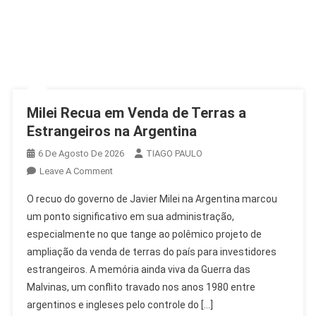
Milei Recua em Venda de Terras a
Estrangeiros na Argentina
6 De Agosto De 2026
TIAGO PAULO
On
Leave A Comment
Milei
O recuo do governo de Javier Milei na Argentina marcou
Recua
um ponto significativo em sua administração,
Em
especialmente no que tange ao polêmico projeto de
Venda
ampliação da venda de terras do país para investidores
De
Terras
estrangeiros. A memória ainda viva da Guerra das
A
Malvinas, um conflito travado nos anos 1980 entre
Estrangeiros
argentinos e ingleses pelo controle do […]