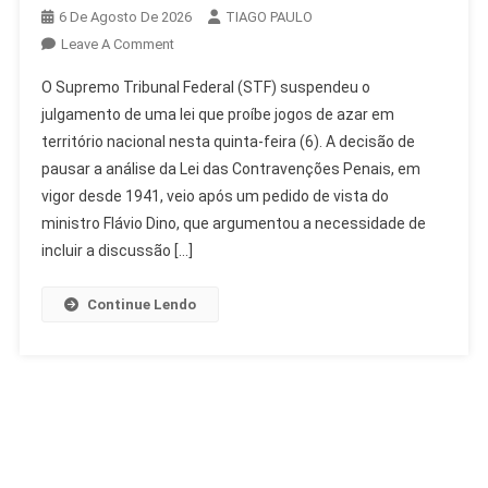
6 De Agosto De 2026
TIAGO PAULO
On
Leave A Comment
STF
O Supremo Tribunal Federal (STF) suspendeu o
Suspende
julgamento de uma lei que proíbe jogos de azar em
Análise
território nacional nesta quinta-feira (6). A decisão de
De
pausar a análise da Lei das Contravenções Penais, em
Lei
Sobre
vigor desde 1941, veio após um pedido de vista do
Jogos
ministro Flávio Dino, que argumentou a necessidade de
De
incluir a discussão […]
Azar
E
Continue Lendo
Bets