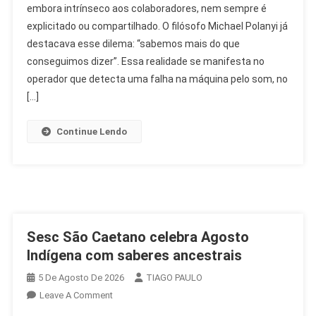
embora intrínseco aos colaboradores, nem sempre é
O
explicitado ou compartilhado. O filósofo Michael Polanyi já
Saber
Que
destacava esse dilema: “sabemos mais do que
Transforma
conseguimos dizer”. Essa realidade se manifesta no
O
operador que detecta uma falha na máquina pelo som, no
RH
[…]
Continue Lendo
Sesc São Caetano celebra Agosto
Indígena com saberes ancestrais
5 De Agosto De 2026
TIAGO PAULO
On
Leave A Comment
Sesc