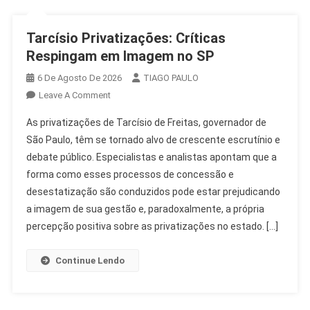
Tarcísio Privatizações: Críticas
Respingam em Imagem no SP
6 De Agosto De 2026
TIAGO PAULO
On
Leave A Comment
Tarcísio
As privatizações de Tarcísio de Freitas, governador de
Privatizações:
São Paulo, têm se tornado alvo de crescente escrutínio e
Críticas
debate público. Especialistas e analistas apontam que a
Respingam
forma como esses processos de concessão e
Em
Imagem
desestatização são conduzidos pode estar prejudicando
No
a imagem de sua gestão e, paradoxalmente, a própria
SP
percepção positiva sobre as privatizações no estado. […]
Continue Lendo