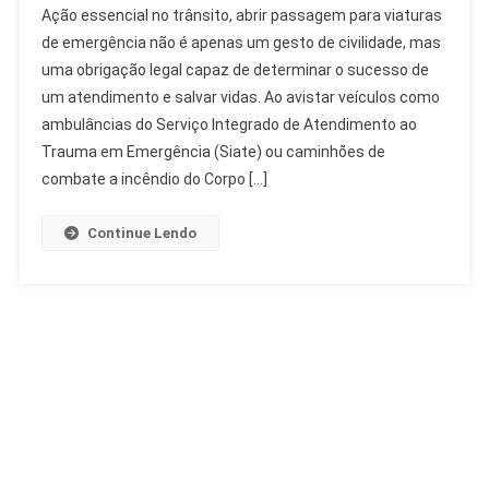
Ação essencial no trânsito, abrir passagem para viaturas
Passagem
de emergência não é apenas um gesto de civilidade, mas
Para
uma obrigação legal capaz de determinar o sucesso de
Viaturas
um atendimento e salvar vidas. Ao avistar veículos como
De
Emergência:
ambulâncias do Serviço Integrado de Atendimento ao
Dever
Trauma em Emergência (Siate) ou caminhões de
E
combate a incêndio do Corpo […]
Lei
Continue Lendo