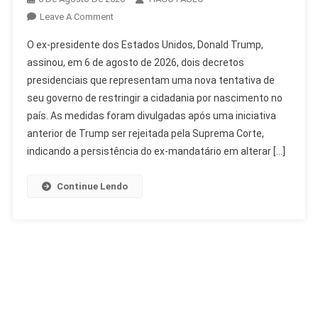
On
Leave A Comment
Trump
O ex-presidente dos Estados Unidos, Donald Trump,
Restringe
assinou, em 6 de agosto de 2026, dois decretos
Cidadania
presidenciais que representam uma nova tentativa de
Por
seu governo de restringir a cidadania por nascimento no
Nascimento
Com
país. As medidas foram divulgadas após uma iniciativa
Novos
anterior de Trump ser rejeitada pela Suprema Corte,
Decretos
indicando a persistência do ex-mandatário em alterar […]
Continue Lendo