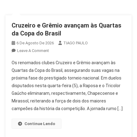
Cruzeiro e Grêmio avançam às Quartas
da Copa do Brasil
6 De Agosto De 2026
TIAGO PAULO
On
Leave A Comment
Cruzeiro
Os renomados clubes Cruzeiro e Grêmio avançam às
E
Quartas da Copa do Brasil, assegurando suas vagas na
Grêmio
próxima fase do prestigiado torneio nacional. Em duelos
Avançam
disputados nesta quarta-feira (5), a Raposa e o Tricolor
Às
Quartas
Gaúcho eliminaram, respectivamente, Chapecoense e
Da
Mirassol, reiterando a força de dois dos maiores
Copa
campeões da história da competição. A jornada rumo […]
Do
Brasil
Continue Lendo