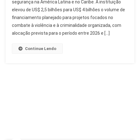
segurança na América Latina e no Caribe. A instituição
Para
elevou de US$ 2,5 bilhões para US$ 4 bilhões o volume de
Segurança
Na
financiamento planejado para projetos focados no
América
combate à violência e à criminalidade organizada, com
Latina
alocação prevista para o período entre 2026 e […]
Para
US$
Continue Lendo
4
Bilhões