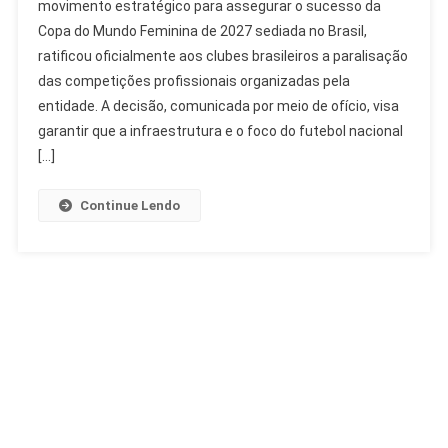
movimento estratégico para assegurar o sucesso da
Paralisação
Copa do Mundo Feminina de 2027 sediada no Brasil,
De
ratificou oficialmente aos clubes brasileiros a paralisação
Competições
Para
das competições profissionais organizadas pela
Copa
entidade. A decisão, comunicada por meio de ofício, visa
Feminina
garantir que a infraestrutura e o foco do futebol nacional
2027
[…]
Continue Lendo