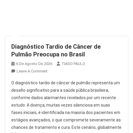
Diagnóstico Tardio de Câncer de
Pulmão Preocupa no Brasil
6 De Agosto De 2026
TIAGO PAULO
On
Leave A Comment
Diagnóstico
O diagnóstico tardio de câncer de pulmão representa um
Tardio
desafio significativo para a saúde pública brasileira,
De
conforme dados alarmantes revelados por um recente
Câncer
estudo. A doença, muitas vezes silenciosa em suas
De
Pulmão
fases iniciais, é identificada na maioria dos pacientes em
Preocupa
estágios avançados, o que compromete severamente as
No
chances de tratamento e cura. Este cenário, globalmente
Brasil