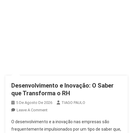
Desenvolvimento e Inovação: O Saber
que Transforma o RH
5 De Agosto De 2026
TIAGO PAULO
On
Leave A Comment
Desenvolvimento
O desenvolvimento e a inovação nas empresas são
E
frequentemente impulsionados por um tipo de saber que,
Inovação: