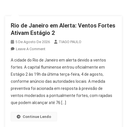
Rio de Janeiro em Alerta: Ventos Fortes
Ativam Estágio 2
5 De Agosto De 2026
TIAGO PAULO
On
Leave A Comment
Rio
A cidade do Rio de Janeiro em alerta devido a ventos
De
fortes. A capital fluminense entrou oficialmente em
Janeiro
Estágio 2 às 19h da última terça-feira, 4 de agosto,
Em
conforme anúncio das autoridades locais. A medida
Alerta:
Ventos
preventiva foi acionada em resposta à previsão de
Fortes
ventos moderados a pontualmente fortes, com rajadas
Ativam
que podem alcançar até 76 […]
Estágio
2
Continue Lendo