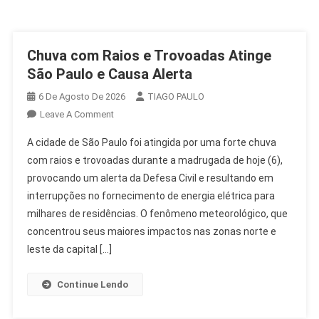
Chuva com Raios e Trovoadas Atinge
São Paulo e Causa Alerta
6 De Agosto De 2026
TIAGO PAULO
On
Leave A Comment
Chuva
A cidade de São Paulo foi atingida por uma forte chuva
Com
com raios e trovoadas durante a madrugada de hoje (6),
Raios
provocando um alerta da Defesa Civil e resultando em
E
interrupções no fornecimento de energia elétrica para
Trovoadas
Atinge
milhares de residências. O fenômeno meteorológico, que
São
concentrou seus maiores impactos nas zonas norte e
Paulo
leste da capital […]
E
Causa
Continue Lendo
Alerta