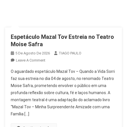
Espetáculo Mazal Tov Estreia no Teatro
Moise Safra
5 De Agosto De 2026
TIAGO PAULO
On
Leave A Comment
Espetáculo
O aguardado espetáculo Mazal Tov – Quando a Vida Sorri
Mazal
faz sua estreia no dia 04 de agosto, no renomado Teatro
Tov
Moise Safra, prometendo envolver o público em uma
Estreia
profunda reflexão sobre cultura, fé e laços humanos. A
No
Teatro
montagem teatral é uma adaptação do aclamado livro
Moise
“Mazal Tov – Minha Surpreendente Amizade com uma
Safra
Família […]