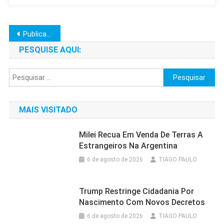
Navegação
Publicações mais antigas
por
PESQUISE AQUI:
posts
Pesquisar
por:
MAIS VISITADO
Milei Recua Em Venda De Terras A
Estrangeiros Na Argentina
6 de agosto de 2026
TIAGO PAULO
Trump Restringe Cidadania Por
Nascimento Com Novos Decretos
6 de agosto de 2026
TIAGO PAULO