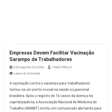
Empresas Devem Facilitar Vacinação
Sarampo de Trabalhadores
6 De Agosto De 2026
TIAGO PAULO
On
Leave A Comment
Empresas
A vacinação contra o sarampo para trabalhadores
Devem
tornou-se um ponto crucial na saúde ocupacional
Facilitar
brasileira. Após o registro de 16 casos da doença na
Vacinação
capital paulista, a Associação Nacional de Medicina do
Sarampo
De
Trabalho (ANAMT) emitiu um comunicado alertando para