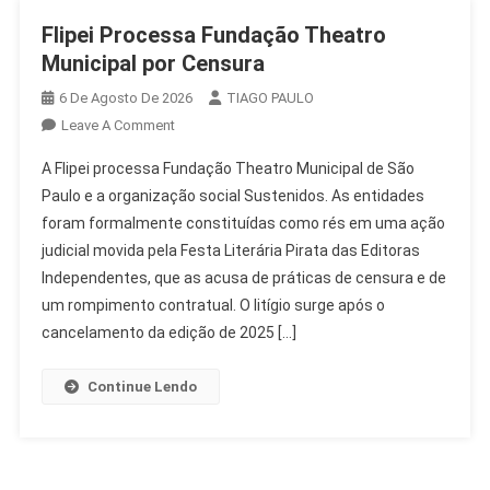
Flipei Processa Fundação Theatro
Municipal por Censura
6 De Agosto De 2026
TIAGO PAULO
On
Leave A Comment
Flipei
A Flipei processa Fundação Theatro Municipal de São
Processa
Paulo e a organização social Sustenidos. As entidades
Fundação
foram formalmente constituídas como rés em uma ação
Theatro
judicial movida pela Festa Literária Pirata das Editoras
Municipal
Por
Independentes, que as acusa de práticas de censura e de
Censura
um rompimento contratual. O litígio surge após o
cancelamento da edição de 2025 […]
Continue Lendo