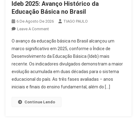
Ideb 2025: Avanço Histórico da
Educação Básica no Brasil
6 De Agosto De 2026
TIAGO PAULO
On
Leave A Comment
Ideb
O avanço da educação básica no Brasil alcançou um
2025:
marco significativo em 2025, conforme o Índice de
Avanço
Desenvolvimento da Educação Básica (Ideb) mais
Histórico
recente. Os indicadores divulgados demonstram a maior
Da
Educação
evolução acumulada em duas décadas para o sistema
Básica
educacional do país. As três fases avaliadas – anos
No
iniciais e finais do ensino fundamental, além do […]
Brasil
Continue Lendo