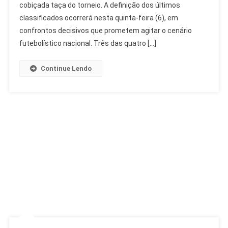
cobiçada taça do torneio. A definição dos últimos
De
Final
classificados ocorrerá nesta quinta-feira (6), em
Podem
confrontos decisivos que prometem agitar o cenário
Ser
futebolístico nacional. Três das quatro […]
Só
De
Continue Lendo
Campeões