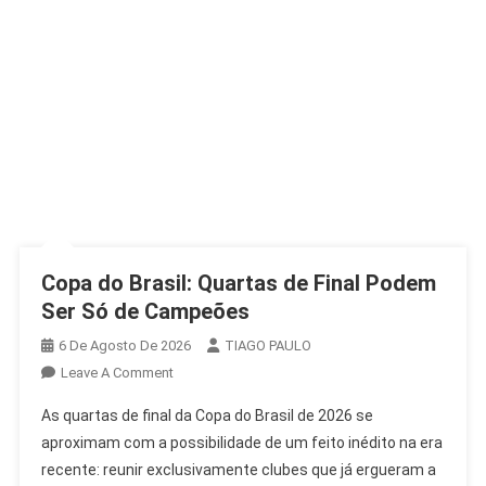
Copa do Brasil: Quartas de Final Podem
Ser Só de Campeões
6 De Agosto De 2026
TIAGO PAULO
On
Leave A Comment
Copa
As quartas de final da Copa do Brasil de 2026 se
Do
aproximam com a possibilidade de um feito inédito na era
Brasil:
recente: reunir exclusivamente clubes que já ergueram a
Quartas