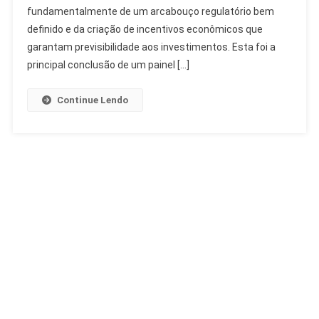
Regulação
fundamentalmente de um arcabouço regulatório bem
E
definido e da criação de incentivos econômicos que
Mercado
garantam previsibilidade aos investimentos. Esta foi a
Essenciais
principal conclusão de um painel […]
Continue Lendo