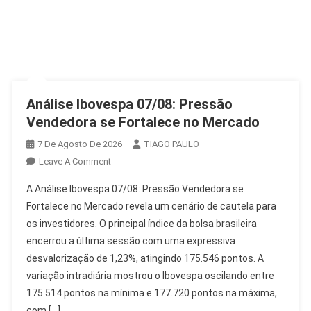
Análise Ibovespa 07/08: Pressão
Vendedora se Fortalece no Mercado
7 De Agosto De 2026
TIAGO PAULO
On
Leave A Comment
Análise
A Análise Ibovespa 07/08: Pressão Vendedora se
Ibovespa
Fortalece no Mercado revela um cenário de cautela para
07/08:
os investidores. O principal índice da bolsa brasileira
Pressão
encerrou a última sessão com uma expressiva
Vendedora
Se
desvalorização de 1,23%, atingindo 175.546 pontos. A
Fortalece
variação intradiária mostrou o Ibovespa oscilando entre
No
175.514 pontos na mínima e 177.720 pontos na máxima,
Mercado
com […]