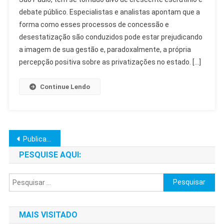
Críticas
debate público. Especialistas e analistas apontam que a
Respingam
forma como esses processos de concessão e
Em
Imagem
desestatização são conduzidos pode estar prejudicando
No
a imagem de sua gestão e, paradoxalmente, a própria
SP
percepção positiva sobre as privatizações no estado. […]
Continue Lendo
Navegação
Publicações mais antigas
por
PESQUISE AQUI:
posts
Pesquisar
por:
MAIS VISITADO