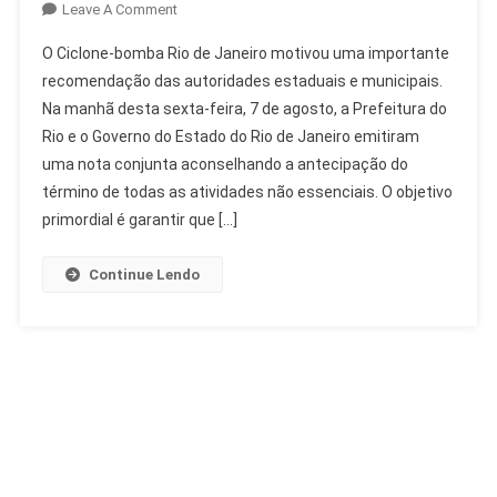
On
Leave A Comment
Ciclone-
O Ciclone-bomba Rio de Janeiro motivou uma importante
Bomba
recomendação das autoridades estaduais e municipais.
Rio
Na manhã desta sexta-feira, 7 de agosto, a Prefeitura do
De
Rio e o Governo do Estado do Rio de Janeiro emitiram
Janeiro:
Autoridades
uma nota conjunta aconselhando a antecipação do
Recomendam
término de todas as atividades não essenciais. O objetivo
Antecipação
primordial é garantir que […]
Continue Lendo