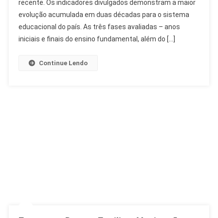
recente. Os indicadores divulgados demonstram a maior
Da
Educação
evolução acumulada em duas décadas para o sistema
Básica
educacional do país. As três fases avaliadas – anos
No
iniciais e finais do ensino fundamental, além do […]
Brasil
Continue Lendo