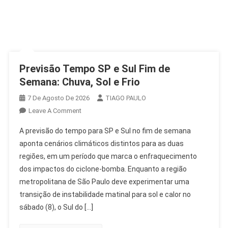
Previsão Tempo SP e Sul Fim de
Semana: Chuva, Sol e Frio
7 De Agosto De 2026
TIAGO PAULO
On
Leave A Comment
Previsão
A previsão do tempo para SP e Sul no fim de semana
Tempo
aponta cenários climáticos distintos para as duas
SP
regiões, em um período que marca o enfraquecimento
E
dos impactos do ciclone-bomba. Enquanto a região
Sul
Fim
metropolitana de São Paulo deve experimentar uma
De
transição de instabilidade matinal para sol e calor no
Semana:
sábado (8), o Sul do […]
Chuva,
Sol