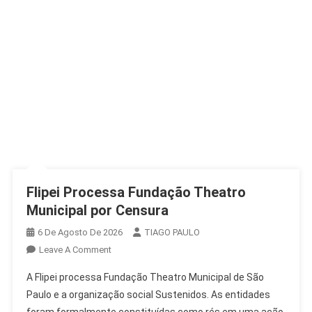
Flipei Processa Fundação Theatro
Municipal por Censura
6 De Agosto De 2026
TIAGO PAULO
On
Leave A Comment
Flipei
A Flipei processa Fundação Theatro Municipal de São
Processa
Paulo e a organização social Sustenidos. As entidades
Fundação