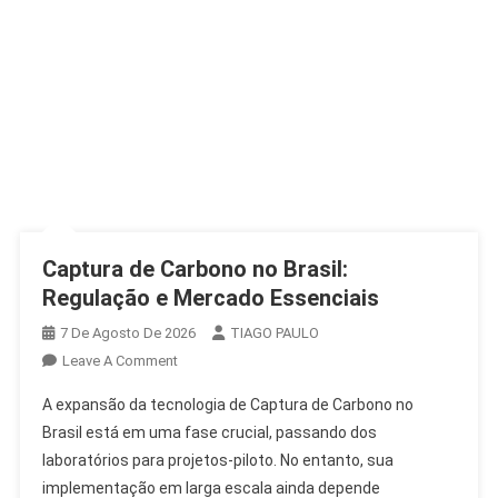
Captura de Carbono no Brasil:
Regulação e Mercado Essenciais
7 De Agosto De 2026
TIAGO PAULO
On
Leave A Comment
Captura
A expansão da tecnologia de Captura de Carbono no
De
Brasil está em uma fase crucial, passando dos
Carbono
laboratórios para projetos-piloto. No entanto, sua
No
implementação em larga escala ainda depende
Brasil: