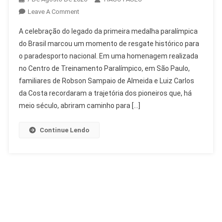
On
Leave A Comment
Legado
A celebração do legado da primeira medalha paralímpica
Da
do Brasil marcou um momento de resgate histórico para
Primeira
o paradesporto nacional. Em uma homenagem realizada
Medalha
no Centro de Treinamento Paralímpico, em São Paulo,
Paralímpica
Do
familiares de Robson Sampaio de Almeida e Luiz Carlos
Brasil
da Costa recordaram a trajetória dos pioneiros que, há
Celebrado
meio século, abriram caminho para […]
Continue Lendo