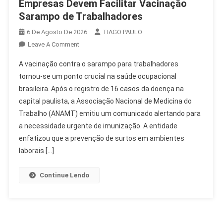
Empresas Devem Facilitar Vacinação
Sarampo de Trabalhadores
6 De Agosto De 2026
TIAGO PAULO
On
Leave A Comment
Empresas
A vacinação contra o sarampo para trabalhadores
Devem
tornou-se um ponto crucial na saúde ocupacional
Facilitar
brasileira. Após o registro de 16 casos da doença na
Vacinação
capital paulista, a Associação Nacional de Medicina do
Sarampo
De
Trabalho (ANAMT) emitiu um comunicado alertando para
Trabalhadores
a necessidade urgente de imunização. A entidade
enfatizou que a prevenção de surtos em ambientes
laborais […]
Continue Lendo