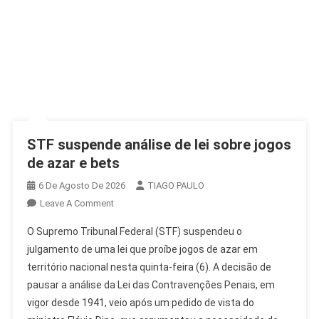
STF suspende análise de lei sobre jogos
de azar e bets
6 De Agosto De 2026
TIAGO PAULO
On
Leave A Comment
STF
O Supremo Tribunal Federal (STF) suspendeu o
Suspende
julgamento de uma lei que proíbe jogos de azar em
Análise
território nacional nesta quinta-feira (6). A decisão de
De
pausar a análise da Lei das Contravenções Penais, em
Lei
Sobre
vigor desde 1941, veio após um pedido de vista do
Jogos