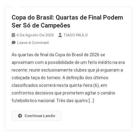
Copa do Brasil: Quartas de Final Podem
Ser Só de Campeões
6 De Agosto De 2026
TIAGO PAULO
On
Leave A Comment
Copa
As quartas de final da Copa do Brasil de 2026 se
Do
aproximam com a possibilidade de um feito inédito na era
Brasil:
recente: reunir exclusivamente clubes que já ergueram a
Quartas
cobiçada taça do torneio. A definição dos últimos
De
Final
classificados ocorrerá nesta quinta-feira (6), em
Podem
confrontos decisivos que prometem agitar o cenário
Ser
futebolístico nacional. Três das quatro […]
Só
De
Continue Lendo
Campeões