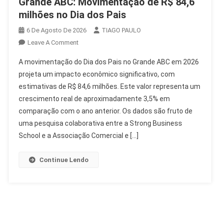
Grande ABC: Movimentação de R$ 84,6
milhões no Dia dos Pais
6 De Agosto De 2026
TIAGO PAULO
On
Leave A Comment
Grande
A movimentação do Dia dos Pais no Grande ABC em 2026
ABC:
projeta um impacto econômico significativo, com
Movimentação
estimativas de R$ 84,6 milhões. Este valor representa um
De
crescimento real de aproximadamente 3,5% em
R$
84,6
comparação com o ano anterior. Os dados são fruto de
Milhões
uma pesquisa colaborativa entre a Strong Business
No
School e a Associação Comercial e […]
Dia
Dos
Continue Lendo
Pais