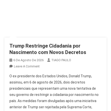
Trump Restringe Cidadania por
Nascimento com Novos Decretos
6 De Agosto De 2026
TIAGO PAULO
On
Leave A Comment
Trump
O ex-presidente dos Estados Unidos, Donald Trump,
Restringe
assinou, em 6 de agosto de 2026, dois decretos
Cidadania
presidenciais que representam uma nova tentativa de
Por
seu governo de restringir a cidadania por nascimento no
Nascimento
Com
país. As medidas foram divulgadas após uma iniciativa
Novos
anterior de Trump ser rejeitada pela Suprema Corte,