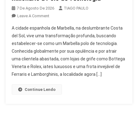
7 De Agosto De 2026
TIAGO PAULO
On
Leave A Comment
Marbella
A cidade espanhola de Marbella, na deslumbrante Costa
Se
del Sol, vive uma transformação profunda, buscando
Transforma:
estabelecer-se como um Marbella polo de tecnologia.
De
Conhecida globalmente por sua opulência e por atrair
Playground
Milionário
uma clientela abastada, com lojas de grife como Bottega
A
Veneta e Rolex, iates luxuosos e uma frota invejável de
Polo
Ferraris e Lamborghinis, a localidade agora […]
De
Tecnologia
Continue Lendo