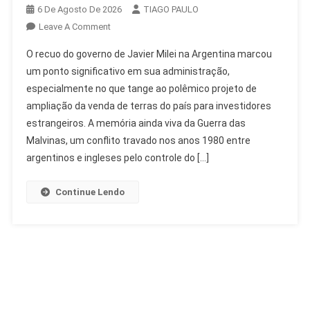
6 De Agosto De 2026
TIAGO PAULO
On
Leave A Comment
Milei
O recuo do governo de Javier Milei na Argentina marcou
Recua
um ponto significativo em sua administração,
Em
especialmente no que tange ao polêmico projeto de
Venda
ampliação da venda de terras do país para investidores
De
Terras
estrangeiros. A memória ainda viva da Guerra das
A
Malvinas, um conflito travado nos anos 1980 entre
Estrangeiros
argentinos e ingleses pelo controle do […]
Na
Argentina
Continue Lendo