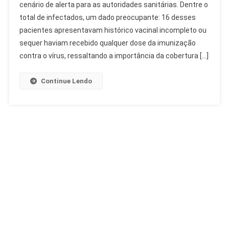
cenário de alerta para as autoridades sanitárias. Dentre o
Paulo:
total de infectados, um dado preocupante: 16 desses
23
Casos
pacientes apresentavam histórico vacinal incompleto ou
Confirmados
sequer haviam recebido qualquer dose da imunização
E
contra o vírus, ressaltando a importância da cobertura […]
Alerta
Vacinal
Continue Lendo