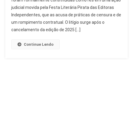
foram formalmente constituídas como rés em uma ação
Theatro
judicial movida pela Festa Literária Pirata das Editoras
Municipal
Por
Independentes, que as acusa de práticas de censura e de
Censura
um rompimento contratual. O litígio surge após o
cancelamento da edição de 2025 […]
Continue Lendo