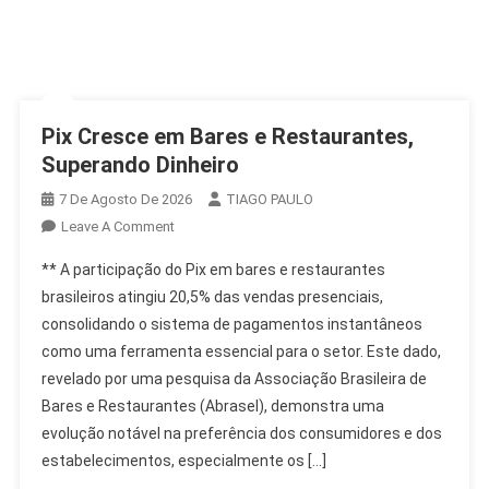
Pix Cresce em Bares e Restaurantes,
Superando Dinheiro
7 De Agosto De 2026
TIAGO PAULO
On
Leave A Comment
Pix
** A participação do Pix em bares e restaurantes
Cresce
brasileiros atingiu 20,5% das vendas presenciais,
Em
consolidando o sistema de pagamentos instantâneos
Bares
como uma ferramenta essencial para o setor. Este dado,
E
Restaurantes,
revelado por uma pesquisa da Associação Brasileira de
Superando
Bares e Restaurantes (Abrasel), demonstra uma
Dinheiro
evolução notável na preferência dos consumidores e dos
estabelecimentos, especialmente os […]