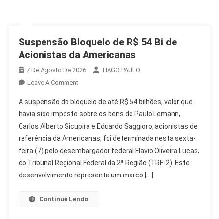
Suspensão Bloqueio de R$ 54 Bi de
Acionistas da Americanas
7 De Agosto De 2026
TIAGO PAULO
On
Leave A Comment
Suspensão
A suspensão do bloqueio de até R$ 54 bilhões, valor que
Bloqueio
havia sido imposto sobre os bens de Paulo Lemann,
De
Carlos Alberto Sicupira e Eduardo Saggioro, acionistas de
R$
referência da Americanas, foi determinada nesta sexta-
54
Bi
feira (7) pelo desembargador federal Flavio Oliveira Lucas,
De
do Tribunal Regional Federal da 2ª Região (TRF-2). Este
Acionistas
desenvolvimento representa um marco […]
Da
Americanas
Continue Lendo