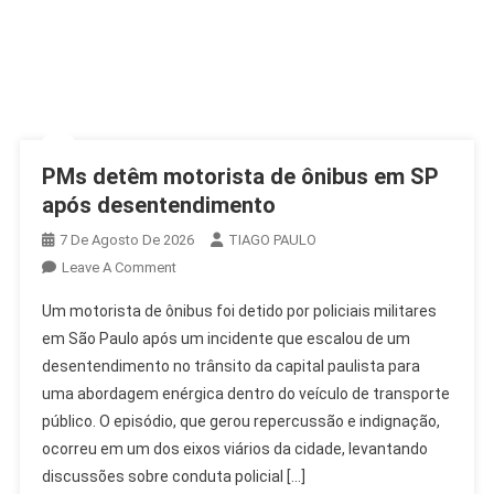
PMs detêm motorista de ônibus em SP
após desentendimento
7 De Agosto De 2026
TIAGO PAULO
On
Leave A Comment
PMs
Um motorista de ônibus foi detido por policiais militares
Detêm
em São Paulo após um incidente que escalou de um
Motorista
desentendimento no trânsito da capital paulista para
De
uma abordagem enérgica dentro do veículo de transporte
Ônibus
Em
público. O episódio, que gerou repercussão e indignação,
SP
ocorreu em um dos eixos viários da cidade, levantando
Após
discussões sobre conduta policial […]