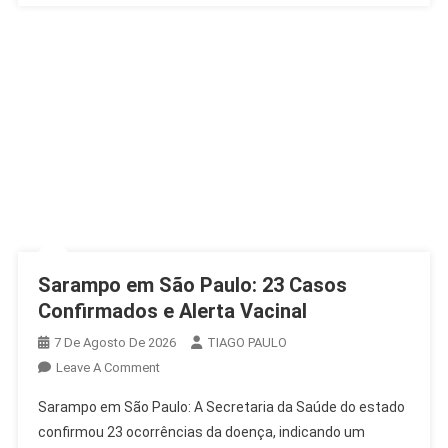
Sarampo em São Paulo: 23 Casos
Confirmados e Alerta Vacinal
7 De Agosto De 2026
TIAGO PAULO
On
Leave A Comment
Sarampo
Sarampo em São Paulo: A Secretaria da Saúde do estado
Em
confirmou 23 ocorrências da doença, indicando um
São