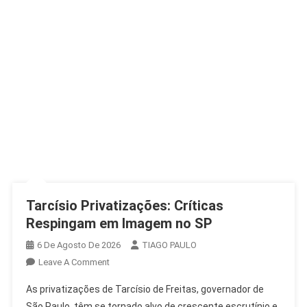
Tarcísio Privatizações: Críticas
Respingam em Imagem no SP
6 De Agosto De 2026
TIAGO PAULO
On
Leave A Comment
Tarcísio
As privatizações de Tarcísio de Freitas, governador de
Privatizações:
São Paulo, têm se tornado alvo de crescente escrutínio e