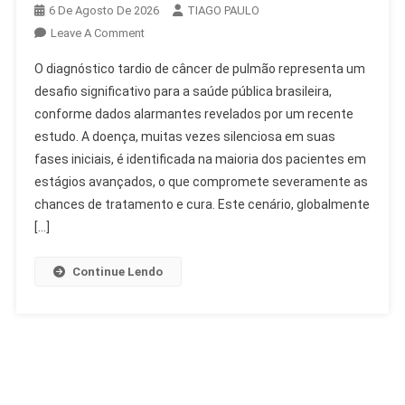
6 De Agosto De 2026
TIAGO PAULO
On
Leave A Comment
Diagnóstico
O diagnóstico tardio de câncer de pulmão representa um
Tardio
desafio significativo para a saúde pública brasileira,
De
conforme dados alarmantes revelados por um recente
Câncer
estudo. A doença, muitas vezes silenciosa em suas
De
Pulmão
fases iniciais, é identificada na maioria dos pacientes em
Preocupa
estágios avançados, o que compromete severamente as
No
chances de tratamento e cura. Este cenário, globalmente
Brasil
[…]
Continue Lendo