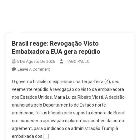
Brasil reage: Revogação Visto
Embaixadora EUA gera repúdio
5 De Agosto De 2026
TIAGO PAULO
On
Leave A Comment
Brasil
O governo brasileiro expressou, na terça-feira (4), seu
Reage:
veemente repúdio à revogação do visto da embaixadora
Revogação
nos Estados Unidos, Maria Luiza Ribeiro Viotti. A decisão,
Visto
anunciada pelo Departamento de Estado norte-
Embaixadora
EUA
americano, foi justificada pela suposta demora do Brasil
Gera
em conceder a aprovação diplomática, conhecida como
Repúdio
agrément, para o indicado da administração Trump à
embaixada dos […]