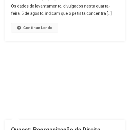
Bolsonaro
Os dados do levantamento, divulgados nesta quarta-
Avança
feira, 5 de agosto, indicam que o petista concentra […]
Continue Lendo
Quaest: Reorganização da Direita