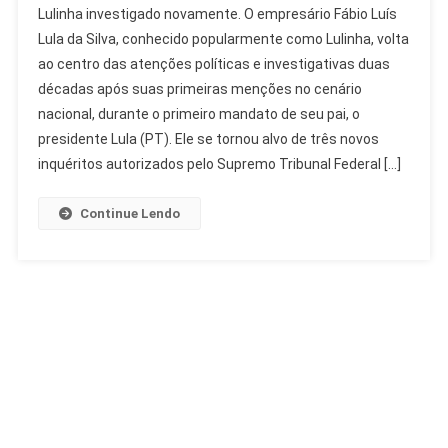
Lulinha investigado novamente. O empresário Fábio Luís
Investigado:
Lula da Silva, conhecido popularmente como Lulinha, volta
Histórico
ao centro das atenções políticas e investigativas duas
De
décadas após suas primeiras menções no cenário
Apurações
Sem
nacional, durante o primeiro mandato de seu pai, o
Condenação
presidente Lula (PT). Ele se tornou alvo de três novos
inquéritos autorizados pelo Supremo Tribunal Federal […]
Continue Lendo