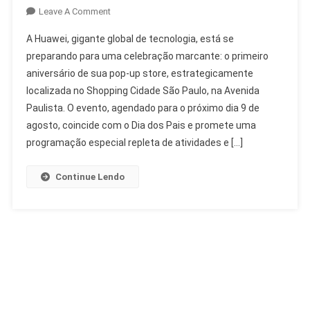
On
Leave A Comment
Aniversário
A Huawei, gigante global de tecnologia, está se
Huawei
preparando para uma celebração marcante: o primeiro
Pop-
aniversário de sua pop-up store, estrategicamente
Up
localizada no Shopping Cidade São Paulo, na Avenida
Store
Com
Paulista. O evento, agendado para o próximo dia 9 de
Vanderlei
agosto, coincide com o Dia dos Pais e promete uma
Cordeiro
programação especial repleta de atividades e […]
Continue Lendo