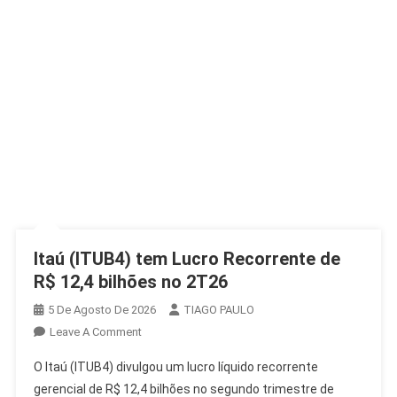
Itaú (ITUB4) tem Lucro Recorrente de
R$ 12,4 bilhões no 2T26
5 De Agosto De 2026
TIAGO PAULO
On
Leave A Comment
Itaú
O Itaú (ITUB4) divulgou um lucro líquido recorrente
(ITUB4)
gerencial de R$ 12,4 bilhões no segundo trimestre de
Tem