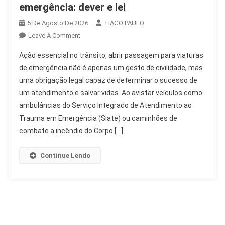
emergência: dever e lei
5 De Agosto De 2026
TIAGO PAULO
On
Leave A Comment
Abrir
Ação essencial no trânsito, abrir passagem para viaturas
Passagem
de emergência não é apenas um gesto de civilidade, mas
Para
uma obrigação legal capaz de determinar o sucesso de
Viaturas
um atendimento e salvar vidas. Ao avistar veículos como
De
Emergência:
ambulâncias do Serviço Integrado de Atendimento ao
Dever
Trauma em Emergência (Siate) ou caminhões de
E
combate a incêndio do Corpo […]
Lei
Continue Lendo