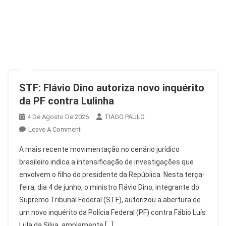
STF: Flávio Dino autoriza novo inquérito
da PF contra Lulinha
4 De Agosto De 2026
TIAGO PAULO
On
Leave A Comment
STF:
A mais recente movimentação no cenário jurídico
Flávio
brasileiro indica a intensificação de investigações que
Dino
envolvem o filho do presidente da República. Nesta terça-
Autoriza
feira, dia 4 de junho, o ministro Flávio Dino, integrante do
Novo
Inquérito
Supremo Tribunal Federal (STF), autorizou a abertura de
Da
um novo inquérito da Polícia Federal (PF) contra Fábio Luís
PF
Lula da Silva, amplamente […]