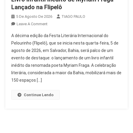
Lançado na Flipelô
5 De Agosto De 2026
TIAGO PAULO
On
Leave A Comment
Livro
A décima edição da Festa Literária Internacional do
Infantil
Pelourinho (Flipelô), que se inicia nesta quarta-feira, 5 de
Inédito
agosto de 2026, em Salvador, Bahia, será palco de um
De
evento de destaque: o lançamento de um livro infantil
Myriam
Fraga
inédito da renomada poeta Myriam Fraga. A celebração
Lançado
literária, considerada a maior da Bahia, mobilizará mais de
Na
150 espaços […]
Flipelô
Continue Lendo