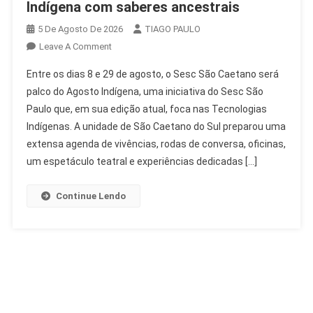
Indígena com saberes ancestrais
5 De Agosto De 2026
TIAGO PAULO
On
Leave A Comment
Sesc
Entre os dias 8 e 29 de agosto, o Sesc São Caetano será
São
palco do Agosto Indígena, uma iniciativa do Sesc São
Caetano
Paulo que, em sua edição atual, foca nas Tecnologias
Celebra
Indígenas. A unidade de São Caetano do Sul preparou uma
Agosto
Indígena
extensa agenda de vivências, rodas de conversa, oficinas,
Com
um espetáculo teatral e experiências dedicadas […]
Saberes
Ancestrais
Continue Lendo