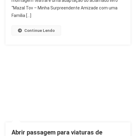
montagem teatral é uma adaptação do aclamado livro
Moise
“Mazal Tov – Minha Surpreendente Amizade com uma
Safra
Família […]
Continue Lendo
Abrir passagem para viaturas de