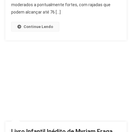
Fortes
moderados a pontualmente fortes, com rajadas que
Ativam
podem alcançar até 76 […]
Estágio
2
Continue Lendo
Livro Infantil Inédito de Myriam Fraga