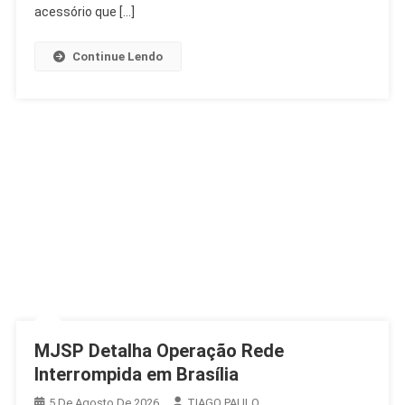
Confiança
acessório que […]
Nas
Urnas
Continue Lendo
MJSP Detalha Operação Rede
Interrompida em Brasília
5 De Agosto De 2026
TIAGO PAULO