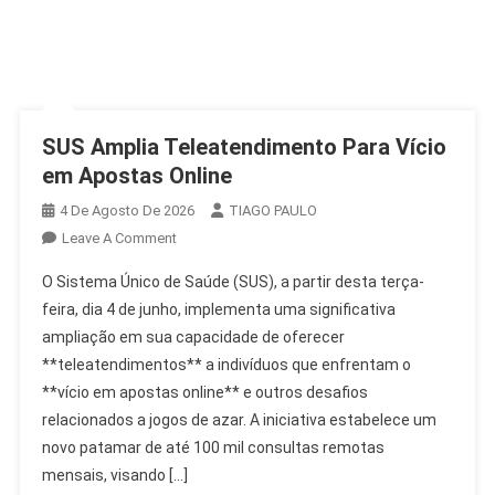
SUS Amplia Teleatendimento Para Vício
em Apostas Online
4 De Agosto De 2026
TIAGO PAULO
On
Leave A Comment
SUS
O Sistema Único de Saúde (SUS), a partir desta terça-
Amplia
feira, dia 4 de junho, implementa uma significativa
Teleatendimento
ampliação em sua capacidade de oferecer
Para
**teleatendimentos** a indivíduos que enfrentam o
Vício
Em
**vício em apostas online** e outros desafios
Apostas
relacionados a jogos de azar. A iniciativa estabelece um
Online
novo patamar de até 100 mil consultas remotas
mensais, visando […]