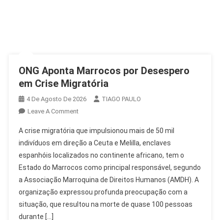
ONG Aponta Marrocos por Desespero
em Crise Migratória
4 De Agosto De 2026
TIAGO PAULO
On
Leave A Comment
ONG
A crise migratória que impulsionou mais de 50 mil
Aponta
indivíduos em direção a Ceuta e Melilla, enclaves
Marrocos
espanhóis localizados no continente africano, tem o
Por
Estado do Marrocos como principal responsável, segundo
Desespero
Em
a Associação Marroquina de Direitos Humanos (AMDH). A
Crise
organização expressou profunda preocupação com a
Migratória
situação, que resultou na morte de quase 100 pessoas
durante […]