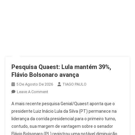
Pesquisa Quaest: Lula mantém 39%,
Flávio Bolsonaro avança
5 De Agosto De 2026
TIAGO PAULO
On
Leave A Comment
Pesquisa
A mais recente pesquisa Genial/Quaest aponta que o
Quaest:
presidente Luiz Inácio Lula da Silva (PT) permanece na
Lula
liderança da corrida presidencial para o primeiro turno,
Mantém
contudo, sua margem de vantagem sobre o senador
39%,
Flávio
Flávio Bolsonaro (PL) registrou uma notável diminuição.