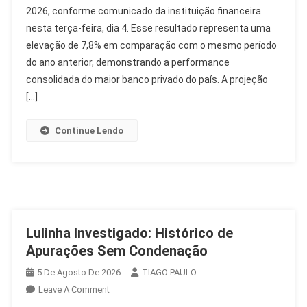
2026, conforme comunicado da instituição financeira
Lucro
nesta terça-feira, dia 4. Esse resultado representa uma
Recorrente
De
elevação de 7,8% em comparação com o mesmo período
R$
do ano anterior, demonstrando a performance
12,4
consolidada do maior banco privado do país. A projeção
Bilhões
[…]
No
2T26
Continue Lendo
Lulinha Investigado: Histórico de
Apurações Sem Condenação
5 De Agosto De 2026
TIAGO PAULO
On
Leave A Comment
Lulinha