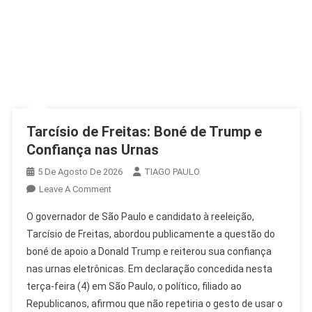
Tarcísio de Freitas: Boné de Trump e
Confiança nas Urnas
5 De Agosto De 2026
TIAGO PAULO
On
Leave A Comment
Tarcísio
O governador de São Paulo e candidato à reeleição,
De
Tarcísio de Freitas, abordou publicamente a questão do
Freitas:
boné de apoio a Donald Trump e reiterou sua confiança
Boné
nas urnas eletrônicas. Em declaração concedida nesta
De
Trump
terça-feira (4) em São Paulo, o político, filiado ao
E
Republicanos, afirmou que não repetiria o gesto de usar o