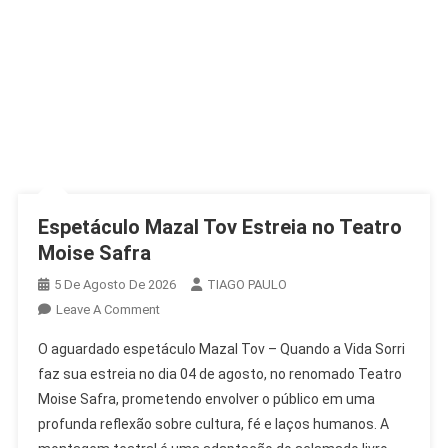
Espetáculo Mazal Tov Estreia no Teatro
Moise Safra
5 De Agosto De 2026
TIAGO PAULO
On
Leave A Comment
Espetáculo
O aguardado espetáculo Mazal Tov – Quando a Vida Sorri
Mazal
faz sua estreia no dia 04 de agosto, no renomado Teatro
Tov
Moise Safra, prometendo envolver o público em uma
Estreia
profunda reflexão sobre cultura, fé e laços humanos. A
No
Teatro