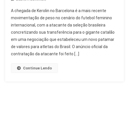
Kerolin
A chegada de Kerolin no Barcelona é a mais recente
No
movimentação de peso no cenário do futebol feminino
Barcelona:
internacional, com a atacante da seleção brasileira
Contratação
concretizando sua transferência para o gigante catalão
Recorde
No
em uma negociação que estabeleceu um novo patamar
Futebol
de valores para atletas do Brasil. O anúncio oficial da
Feminino
contratação da atacante foi feito […]
Continue Lendo