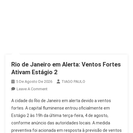
Rio de Janeiro em Alerta: Ventos Fortes
Ativam Estágio 2
5 De Agosto De 2026
TIAGO PAULO
On
Leave A Comment
Rio
A cidade do Rio de Janeiro em alerta devido a ventos
De
fortes. A capital fluminense entrou oficialmente em
Janeiro
Estágio 2 às 19h da última terça-feira, 4 de agosto,
Em
conforme anúncio das autoridades locais. A medida
Alerta:
Ventos
preventiva foi acionada em resposta à previsão de ventos