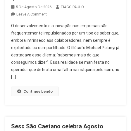
5 De Agosto De 2026
TIAGO PAULO
On
Leave A Comment
Desenvolvimento
O desenvolvimento e a inovação nas empresas são
E
frequentemente impulsionados por um tipo de saber que,
Inovação:
embora intrínseco aos colaboradores, nem sempre é
O
explicitado ou compartilhado. O filósofo Michael Polanyi já
Saber
Que
destacava esse dilema: “sabemos mais do que
Transforma
conseguimos dizer”. Essa realidade se manifesta no
O
operador que detecta uma falha na máquina pelo som, no
RH
[…]
Continue Lendo
Sesc São Caetano celebra Agosto