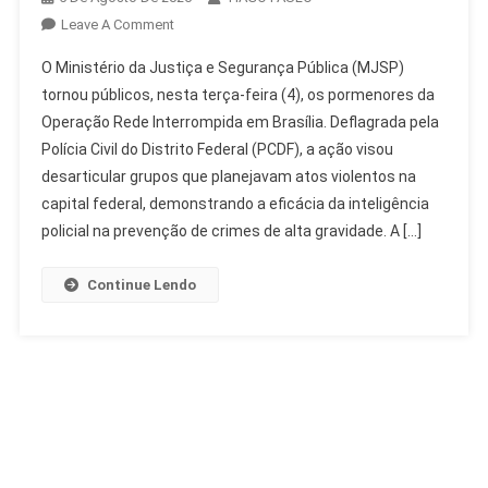
On
Leave A Comment
MJSP
O Ministério da Justiça e Segurança Pública (MJSP)
Detalha
tornou públicos, nesta terça-feira (4), os pormenores da
Operação
Operação Rede Interrompida em Brasília. Deflagrada pela
Rede
Polícia Civil do Distrito Federal (PCDF), a ação visou
Interrompida
Em
desarticular grupos que planejavam atos violentos na
Brasília
capital federal, demonstrando a eficácia da inteligência
policial na prevenção de crimes de alta gravidade. A […]
Continue Lendo