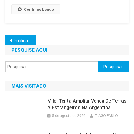
Continue Lendo
Navegação
Publicações mais antigas
por
PESQUISE AQUI:
posts
Pesquisar
por:
MAIS VISITADO
Milei Tenta Ampliar Venda De Terras
A Estrangeiros Na Argentina
5 de agosto de 2026
TIAGO PAULO