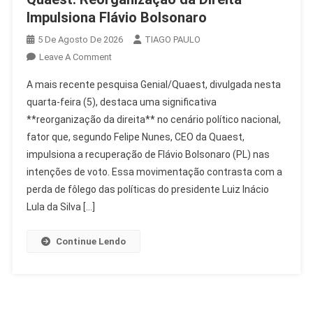
Impulsiona Flávio Bolsonaro
5 De Agosto De 2026
TIAGO PAULO
On
Leave A Comment
Quaest:
A mais recente pesquisa Genial/Quaest, divulgada nesta
Reorganização
quarta-feira (5), destaca uma significativa
Da
**reorganização da direita** no cenário político nacional,
Direita
fator que, segundo Felipe Nunes, CEO da Quaest,
Impulsiona
Flávio
impulsiona a recuperação de Flávio Bolsonaro (PL) nas
Bolsonaro
intenções de voto. Essa movimentação contrasta com a
perda de fôlego das políticas do presidente Luiz Inácio
Lula da Silva […]
Continue Lendo