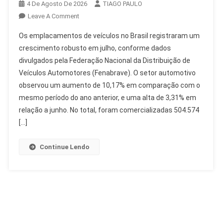
4 De Agosto De 2026
TIAGO PAULO
On
Leave A Comment
Emplacamentos
Os emplacamentos de veículos no Brasil registraram um
De
crescimento robusto em julho, conforme dados
Veículos:
divulgados pela Federação Nacional da Distribuição de
Crescimento
Veículos Automotores (Fenabrave). O setor automotivo
De
10%
observou um aumento de 10,17% em comparação com o
Em
mesmo período do ano anterior, e uma alta de 3,31% em
Julho
relação a junho. No total, foram comercializadas 504.574
[…]
Continue Lendo